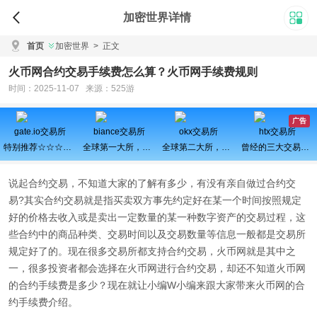
加密世界详情
首页
加密世界
>
正文
火币网合约交易手续费怎么算？火币网手续费规则
时间：2025-11-07 来源：525游
广告
gate.io交易所
biance交易所
okx交易所
htx交易所
特别推荐☆☆☆百倍币之王
全球第一大所，新用户注册可得100USDT奖励
全球第二大所，新用户拆盲盒100%中奖，最高价值60000元
曾经的三大交易所之一、近期空投活动较多，力争重回巅峰
说起合约交易，不知道大家的了解有多少，有没有亲自做过合约交
易?其实合约交易就是指买卖双方事先约定好在某一个时间按照规定
好的价格去收入或是卖出一定数量的某一种数字资产的交易过程，这
些合约中的商品种类、交易时间以及交易数量等信息一般都是交易所
规定好了的。现在很多交易所都支持合约交易，火币网就是其中之
一，很多投资者都会选择在火币网进行合约交易，却还不知道火币网
的合约手续费是多少？现在就让小编W小编来跟大家带来火币网的合
约手续费介绍。