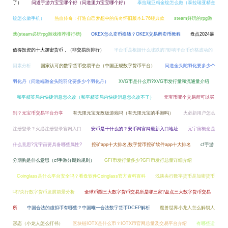
了）
问道手游力宝宝哪个好（问道里力宝宝哪个好）
泰拉瑞亚精金锭怎么做（泰拉瑞亚精金
锭怎么做手机）
热血传奇：打造自己梦想中的传奇怀旧版本1.76经典款
steam好玩的rpg游
戏(steam必玩rpg游戏推荐排行榜)
OKEX怎么卖币换钱？OKEX交易所卖币教程
盘点2024最
值得投资的十大加密货币，（非交易所排行）
平台币是根据什么涨跌的?影响平台币价格波动的
因素分析
国家认可的数字货币交易平台（中国正规数字货币平台）
问道金头陀羽化要多少个
羽化丹（问道端游金头陀羽化要多少个羽化丹）
XVG币是什么币?XVG币发行量和流通量介绍
和平精英局内快捷消息怎么改（和平精英局内快捷消息怎么改不了）
元宝币哪个交易所可以买
到？元宝币交易平台分享
有无限元宝无敌版游戏吗（有无限元宝的手游吗）
火必新用户怎么
注册登录？火必注册登录官网入口
安币是干什么的？安币网官网最新入口地址
元宇宙概念是
什么意思?元宇宙要具备哪些属性?
挖矿app十大排名,数字货币挖矿软件app十大排名
cf手游
分期购是什么意思（cf手游分期购规则）
GFI币发行量多少?GFI币发行总量详细介绍
Coinglass是什么平台安全吗？看盘软件Coinglass官方资料百科
浅谈央行数字货币是加密货币
吗?央行数字货币发展前景分析
全球币圈三大数字货币交易所是哪三家?盘点三大数字货币交易
所
中国合法的虚拟币有哪些？中国唯一合法数字货币DCEP解析
魔兽世界小龙人怎么解锁人
形态（小龙人怎么打书）
区块链IOTX是什么币？IOTX币官网总量及交易平台介绍
有哪些适