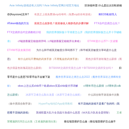
Axie Infinity游戏还有人玩吗？Axie Infinity官网介绍官方地址
区块链科普:什么是以太坊私钥储
存(Keystore)文件?
有真正上线免费满vip传奇吗（免费vip的传奇游戏）
将EOS私钥导入
AToken钱包的方法
崽崽怎么改肤色？崽崽修改人物肤色的步骤详解
FTX合约交易怎么玩？
FTX交易所合约交易教程介绍
我的世界国际版十字准星怎么开（我的世界国际版怎么开十字键瞄
准）
cf端游蔷薇宝箱值得开吗（cf端游蔷薇宝箱能开出来啥）
ETHW是什么币?一文读懂
ETHW币及发展历程
为什么和平精英灵敏度分享码用不了（和平精英灵敏度分享码是什么意
思）
有什么好玩不费钱的武侠手游（不用氪金的武侠手游）
黑色沙漠手游玫瑰怎么获得（黑
色沙漠蓝色玫瑰花冠怎么获得）
BITBANK交易所究竟怎么样？BITBANK交易所安全吗？
归
零币是什么意思?归零币会不会被下架
魔兽世界深岩之洲怎么去2022（魔兽世界深岩之洲稀有坐
标）
okex上怎么买shib币？欧易okex买卖shib柴犬币详解
cf周年币怎么获得（cf周年庆cdk
怎么获得）
冰原守卫者怎么取出龙蛋（冰原守卫者怎么抽奖）
什么回合制手游送抽卡次数
（抽卡类回合制手游）
HyperPay钱包DApp使用教程
有不花钱的游戏不是看广告的吗（我
想看不花钱的游戏）
英雄联盟大乱斗全员战斗加成什么意思（lol大乱斗队友全是弱智）
王者
荣耀扁鹊S26怎么出装（王者扁鹊最强出装）
泰拉瑞亚熔炉怎么做（泰拉瑞亚熔炉怎么做不