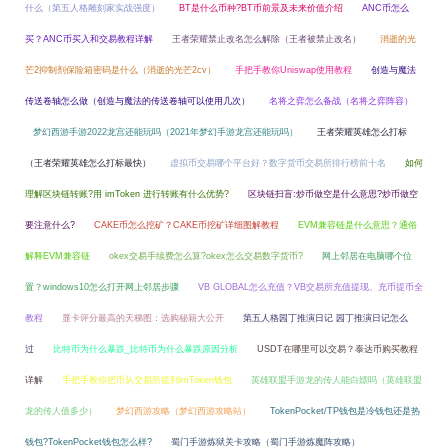
什么（第五人格雕刻家实战强度）
BT是什么币种?BT币前景及未来价值介绍
ANC币怎么
买？ANC币买入和交易教程详解
王者荣耀禁止改名怎么解除（王者被禁止改名）
消逝的光
芒2抑制剂保险箱密码是什么（消逝的光芒2cv）
手把手教你Uniswap使用教程
创造与魔法
传送卷轴怎么做（创造与魔法的传送卷轴可以使用几次）
名将之弈怎么备战（名将之弈阵容）
梦幻西游手游2022龙宫还能玩吗（2021年梦幻手游龙宫还能玩吗）
王者荣耀英雄怎么打标
（王者荣耀英雄怎么打标最快）
虚拟币交易哪个平台好？数字货币交易所排行榜前十名
如何
理解区块链转账?用 imToken 进行转账有什么优势?
区块链扫盲:炒币做空是什么意思?炒币做空
要注意什么?
CAKE币怎么挖矿？CAKE币挖矿详细图解教程
EVM兼容链是什么意思？通俗
解释EVM兼容链
okex交易手续费怎么算?okex怎么交易数字货币?
网上邻居在电脑哪个位
置？windows10怎么打开网上邻居步骤
VB GLOBAL怎么充值？VB交易所充值提现、充币提币全
教程
显卡评分最高的天梯图：选购秘籍大公开
第五人格园丁推演日记 园丁推演日记怎么
过
比特币为什么暴跌_比特币为什么暴跌原因分析
USDT在哪里可以交易？泰达币购买教程
详解
手把手教你把币从交易所提到imToken钱包
英雄联盟手游龙的传人能白嫖吗（英雄联盟
龙的传人值多少）
梦幻西游攻略（梦幻西游攻略站）
TokenPocket/TP钱包是冷钱包还是热
钱包?TokenPocket钱包怎么样?
蜀门手游炼狱关卡攻略（蜀门手游炼魔阵攻略）