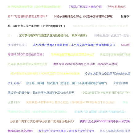
合平民的回合制手游（适合平民玩的回合制）
TRON(TRX)基本概念介绍
7号交易所怎么
样？7号交易所真的安全靠谱吗？
问道手游福瑞怎么加点（问道手游福瑞加点攻略）
相遇不
易！4款免费又实用的软件（免费的app哪个好）
有比较良心的放置类手游吗（有哪些放置类手
游）
宝可梦传说阿尔宙斯索罗亚克性格选什么（索尔和宙斯）
持币生息是什么意思?一文读
懂持币生息模式
非小号币行情app下载最新版，非小号交易所官网行情查询地址入口
SBO币
靠谱吗 SBO币是否值得信赖？
简单阐述数字藏品清退流程是什么?
奥拉星手游安彼德打法技
巧分享 奥拉星手游安彼德怎么打
魔兽世界灵魂布外衣图纸怎么获得（灵魂布外衣材料）
ADA币值得长期持有吗？ADA币2025-2030未来价格预测
Coinsbit是什么交易所?Coinsbit交易
所安全吗?
放开那三国3哪一些武将好（放开那三国3什么英雄搭配最厉害啊?）
我的世界电
脑版背包是哪个键（我的世界电脑版背包旁边怎么打开）
2021最新ETH挖矿教程?ETH挖矿用什
么显卡好?
英雄联盟s1赛季2000分是什么段位（英雄联盟s21800分相当于什么段位）
诛仙
手游阵灵怎么获得（诛仙手游阵灵怎么获得图纸）
问道天书怎么获得（问道天书技能怎么弄）
炒比特币周末可以交易吗?炒比特币交易提现要多久?
狗狗币怎么买?DOGE/狗狗币买入和交易
教程(Gate.io交易所)
数字货币冷钱包有哪些？盘点数字货币冷钱包
第五人格雕刻家的技能是