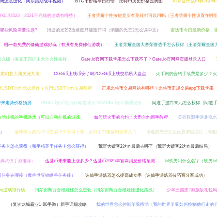
鹰怎么进化（阿尔宙斯战斗视频）
BTC币价格今日行情，比特币历史价格走势图
ATM是什么币种?AT
戏吗2023（2021不充钱的游戏有哪些）
王者荣耀个性按键是所有英雄都可以用吗（王者荣耀个性设置在哪
挖矿哪些风险需要注意?
消逝的光芒2改难度只能重开吗（消逝的光芒2怎么调中文）
雷达币今日最新价格，
哪一款免费的修仙游戏好玩（有没有免费修仙游戏）
王者荣耀全国大赛荣誉选手怎么获得（王者荣耀全国
怎么抓（洛克王国护主犬什么性格好）
Gate.io官网下载苹果怎么下载不了？Gate.io官网网页版登录入口
国志幻想大陆灵宠九尾）
CGG币上线币安了吗?CGG币上线交易所大盘点
火币网的合约手续费是多少？火
币USDT合约怎么操作？火币USDT合约交易教程
正规比特币交易网站有哪些？比特币正规交易app下载苹果
币未来走势价格预测
BNB/币安币发行日期是哪天?2021年币安币前景分析
问道手游白果儿怎么获得（问道
自动挂机的手机游戏（可以自动挂机的游戏）
如何玩火币的合约？火币合约新手教程
英雄联盟手游龙魂水
吗）
全球最大的比特币交易APP官网下载，比特币中国官网登录入口
消逝的光芒怎么设置按键说话（消逝
任务卡怎么获得（和平精英里任务卡怎么获得）
荒野大镖客2达奇最后去哪了（荒野大镖客2达奇最后结局）
经典武侠手游推荐）
达世币未来能上涨多少？达世币2025年官网消息价格预测
lol铁男叫什么名字（铁男lo
门任务在哪接（魔兽世界锦绣谷任务线）
诛仙手游炼器怎么提高成功率（诛仙手游炼器技巧百分百成功）
pg游戏排行榜
阿尔宙斯百合根娃娃怎么进化（阿尔宙斯百合根娃娃进化路线）
少年三国志2游族版礼包
（复古龙城霸业1·80手游）新手详细攻略
我的世界怎么控制羊驼移动（我的世界羊驼如何控制他行走的