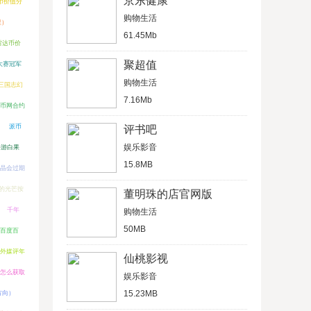
京东健康
M币价值分
购物生活
里）
61.45Mb
雷达币价
聚超值
大赛冠军
购物生活
三国志幻
7.16Mb
币网合约
派币
评书吧
娱乐影音
手游白果
15.8MB
晶会过期
的光芒按
董明珠的店官网版
千年
购物生活
50MB
l百度百
外媒评年
仙桃影视
码怎么获取
娱乐影音
15.23MB
方向）