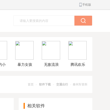
手机版
的小
暴力女孩
无敌流浪
腾讯欢乐
球大
模拟器汉
汉8无敌版
斗地主正
解版
化版
版
首页
软件下载
交通出行
泰州车管所
>
>
>
相关软件