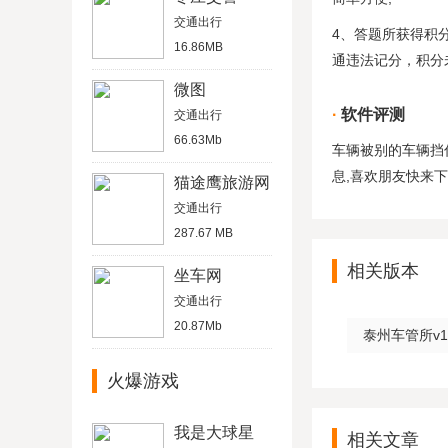
交通出行
4、答题所获得积
16.86MB
通违法记分，积分
微图
软件评测
交通出行
66.63Mb
车辆被别的车辆挡
息,喜欢朋友快来下
猫途鹰旅游网
交通出行
287.67 MB
相关版本
坐车网
交通出行
20.87Mb
泰州车管所v1
火爆游戏
我是大球星
相关文章