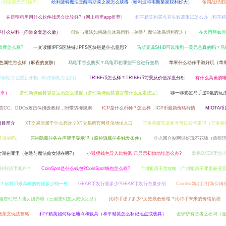
（消逝的光芒2操作）
哈利波特魔法觉醒韦斯莱之家怎么获得（哈利波特韦斯莱家权利好大）
帝国战纪图
在昆明租房用什么软件找房会比较好?（网上租房app推荐）
和平精英购买点券失败请重试怎么办（和平精
要什么材料（问道金套怎么做）
创造与魔法如何融合冰鸟饲料（创造与魔法冰鸟饲料配方）
在火币网如何
续费怎么算?
一文读懂IPFS区块链,IPFS区块链是什么意思?
马斯克说SHIB可以涨到一美元是真的吗？
角色属性怎么样（麻雀的皮肤）
乌龟币怎么购买？乌龟币在哪些平台进行交易
苹果什么动作手游好玩（苹
尔宙斯怎么重新开档（阿尔宙斯怎么用）
TRIBE币怎么样？TRIBE币前景及价值深度分析
有什么高画质
安卓）
梦幻新诛仙焚香谷宝石怎么搭配（梦幻新诛仙焚香谷带什么元素法宝）
聊一聊彩虹岛手游0氪的玩
lare防CC、DDOs攻击保姆级教程，附带防御规则
ICP是什么币种？怎么样，ICP币最新价格行情
MIOTA
项目简介
XT交易所属于什么档次？XT交易所官网登录地址入口
王者荣耀安卓账号可以转苹果吗（王者荣
登录的吗）
原神隐藏任务在声望里显示吗（原神隐藏任务触发条件）
什么回合制网游好玩不花钱（值得
女湖在哪里（创造与魔法仙女湖在哪?）
小狐狸钱包导入比特派 只显示初始地址怎么办?
欧易OKEX币怎
么转到法币账户？
CoinSpot是什么钱包?CoinSpot钱包怎么样?
广州租房干货攻略（广州租房子哪里最便
？比特币最高峰的时候多少钱一枚
GEAR币发行量多少?GEAR币发行总量介绍
Coinlist新项目打新保
国志幻想大陆女团养谁（三国志幻想大陆女团队）
比特币涨了多少?历史最低价格？比特币未来的价格预测
德莱文玩法攻略
和平精英如何标记地点和载具（和平精英怎么标记地点或载具）
金铲铲有贤者之石吗（