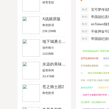
体育竞技
宝可梦传说阿尔宙
教程
帝国战纪圣坛
教程
X战娘原版
imToken
教程
角色扮演
238.20MB
不收押金可以在家做的
教程
帝国战纪游戏船
教程
地下城勇士官网版
动作格斗
英语词典app排行 英语字典
1410MB
货币交易所排行榜
我的
永远的美味星球4破解版
艺术画廊交易机制
三国
益智休闲
解
诛仙手游镇魔古洞在
33.47MB
目标（问道手游人物多少级秒
苍之骑士团2
如何运作的?
消逝的光芒
角色扮演
冰原守卫者暖冬壁炉作用（
怎么获得（龙之国度mod）