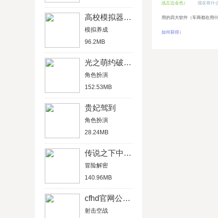
战左边金色）
现在有什
高校模拟器中文版
用的四大软件（车商都在用
模拟养成
如何获得）
96.2MB
光之萌约破解版
角色扮演
152.53MB
贵妃驾到
角色扮演
28.24MB
传说之下中文汉化版
冒险解密
140.96MB
cfhd官网公测版
射击空战