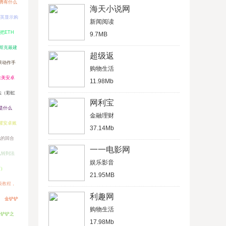
腾有什么
海天小说网
英显示购
新闻阅读
把ETH
9.7MB
马斯克最建
超级返
果动作手
购物生活
唯美安卓
11.98Mb
法（彩虹
网利宝
币是什么
金融理财
耀安卓账
37.14Mb
玩的回合
一一电影网
么转到法
娱乐影音
宜）
21.95MB
姆级教程，
利趣网
金铲铲
购物生活
金铲铲之
17.98Mb