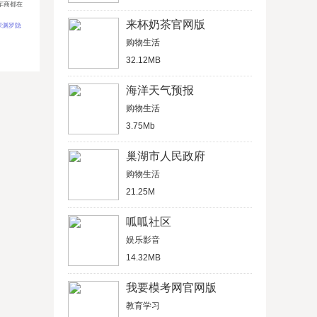
车商都在
来杯奶茶官网版
深渊罗隐
购物生活
32.12MB
海洋天气预报
购物生活
3.75Mb
巢湖市人民政府
购物生活
21.25M
呱呱社区
娱乐影音
14.32MB
我要模考网官网版
教育学习