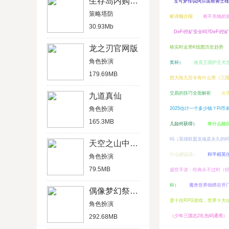
生存岛内购破解版
宝可梦传说阿尔宙斯勇士雄
策略塔防
析详细介绍
有不充钱的游
30.93Mb
DeFi挖矿安全吗?DeFi
龙之刃官网版
格实时走势K线图历史趋势
角色扮演
奖杯）
洛克王国护主犬
179.69MB
想大陆九宫令有什么用（三
交易的技巧全面解析
火
九道真仙
角色扮演
2025估计一个多少钱？Pi
165.3MB
儿如何获得）
有什么能
吗（英雄联盟龙魂是永久的
天空之山中文破解版
什么键说话）
和平精英
角色扮演
79.5MB
盛世手游：经典永不过时（
科）
魔兽世界锦绣谷开
偶像梦幻祭2官方版
度十佳RPG游戏，世界十大r
角色扮演
292.68MB
（少年三国志2礼包码通用）