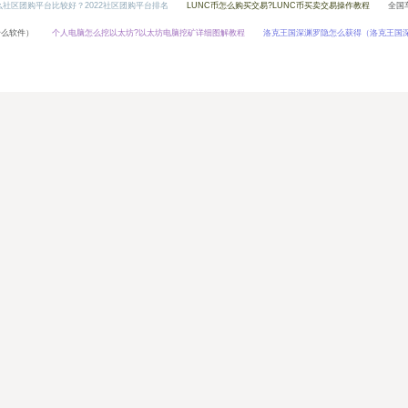
么社区团购平台比较好？2022社区团购平台排名
LUNC币怎么购买交易?LUNC币买卖交易操作教程
全国
什么软件）
个人电脑怎么挖以太坊?以太坊电脑挖矿详细图解教程
洛克王国深渊罗隐怎么获得（洛克王国