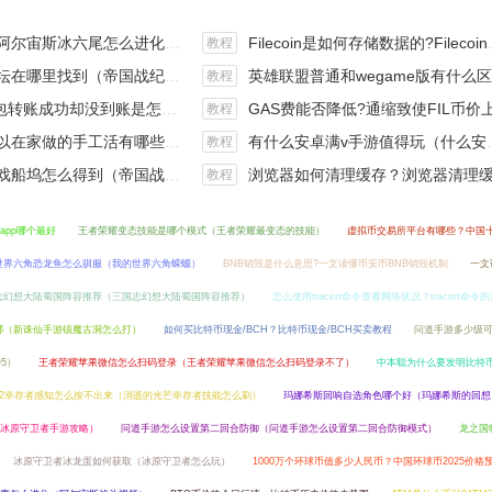
斯冰六尾怎么进化（宝可梦冰六尾怎么得）
Filecoin是如何存储数据的?Filecoin的价值体现和未来前景分析
教程
在哪里找到（帝国战纪游戏攻略）
英雄联盟普通和wegame版有什么区别（英雄联盟wegame版和英雄联盟）
教程
钱包转账成功却没到账是怎么回事?
GAS费能否降低?通缩致使FIL币价上涨,近看1000
教程
手工活有哪些？四个可以操作的小项目真是可靠
有什么安卓满v手游值得玩（什么安卓手游好玩）
教程
坞怎么得到（帝国战纪战役攻略）
浏览器如何清理缓存？浏览器清理缓存快捷
教程
app哪个最好
王者荣耀变态技能是哪个模式（王者荣耀最变态的技能）
虚拟币交易所平台有哪些？中国
世界六角恐龙鱼怎么驯服（我的世界六角蝾螈）
BNB销毁是什么意思?一文读懂币安币BNB销毁机制
一文
志幻想大陆蜀国阵容推荐（三国志幻想大陆蜀国阵容推荐）
怎么使用tracert命令查看网络状况？tracert命令
哪（新诛仙手游镇魔古洞怎么打）
如何买比特币现金/BCH？比特币现金/BCH买卖教程
问道手游多少级可
5）
王者荣耀苹果微信怎么扫码登录（王者荣耀苹果微信怎么扫码登录不了）
中本聪为什么要发明比特币
2幸存者感知怎么按不出来（消逝的光芒幸存者技能怎么刷）
玛娜希斯回响自选角色哪个好（玛娜希斯的回想
冰原守卫者手游攻略）
问道手游怎么设置第二回合防御（问道手游怎么设置第二回合防御模式）
龙之国
冰原守卫者冰龙蛋如何获取（冰原守卫者怎么玩）
1000万个环球币值多少人民币？中国环球币2025价格