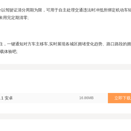
分以驾驶证清分周期为限，可用于自主处理交通违法时冲抵所绑定机动车
未用完定期清零;
住，一键通知对方车主移车,实时展现各城区拥堵变化趋势、路口路段的
载体验吧;
.1 安卓
立即下载
16.86MB