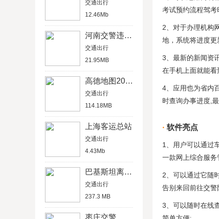
交通出行
考试预约流程驾考
12.46Mb
2、对于办理机构
河南交警违章查询网
地，系统将进度更
交通出行
3、最新的新闻资
21.95MB
在手机上面就能看
高德地图2020最新版
4、应用也为省内
交通出行
时查询办事进度,最
114.18MB
上海客运总站
软件亮点
交通出行
1、用户可以通过
4.43Mb
一款网上综合服务
巴基斯坦离线地图
2、可以通过它随
交通出行
告别来回前往交警
237.3 MB
3、可以随时在线
枣庄交警
简单方便;