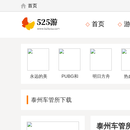
首页
首页
游
永远的美
PUBG和
明日方舟
热
味星球4破
平精英体
wikiapp
中
泰州车管所下载
解版
验服
泰州车管