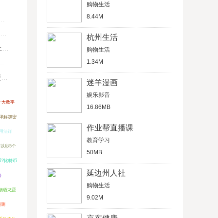
购物生活
8.44M
杭州生活
U
购物生活
1.34M
键
迷羊漫画
娱乐影音
十大数字
16.86MB
详解加密
作业帮直播课
的用法详
教育学习
以秒5个
50MB
?比特币
延边州人社
）
购物生活
物语龙蛋
9.02M
预测