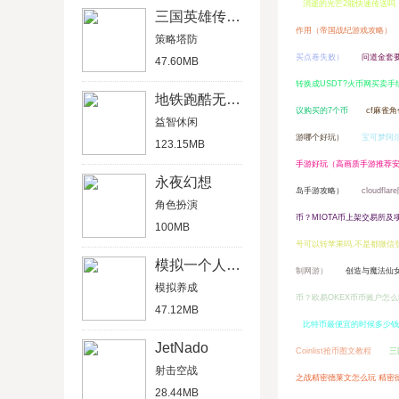
消逝的光芒2能快速传送吗
三国英雄传单机版
作用（帝国战纪游戏攻略）
策略塔防
买点卷失败）
问道金套
47.60MB
转换成USDT?火币网买卖手
地铁跑酷无限金币版
议购买的7个币
cf麻雀
益智休闲
游哪个好玩）
宝可梦阿
123.15MB
手游好玩（高画质手游推荐
永夜幻想
岛手游攻略）
cloudf
角色扮演
币？MIOTA币上架交易所及
100MB
号可以转苹果吗,不是都微信
模拟一个人一生
制网游）
创造与魔法仙
模拟养成
币？欧易OKEX币币账户怎
47.12MB
比特币最便宜的时候多少钱
JetNado
Coinlist抢币图文教程
三
射击空战
之战精密德莱文怎么玩 精密
28.44MB