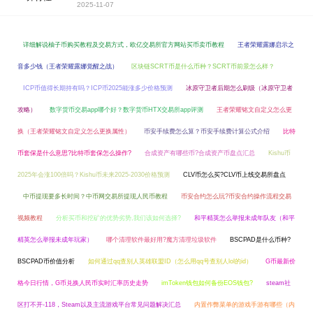
2025-11-07
详细解说柚子币购买教程及交易方式，欧亿交易所官方网站买币卖币教程
王者荣耀露娜启示之
音多少钱（王者荣耀露娜觉醒之战）
区块链SCRT币是什么币种？SCRT币前景怎么样？
ICP币值得长期持有吗？ICP币2025能涨多少价格预测
冰原守卫者后期怎么刷级（冰原守卫者
攻略）
数字货币交易app哪个好？数字货币HTX交易所app评测
王者荣耀铭文自定义怎么更
换（王者荣耀铭文自定义怎么更换属性）
币安手续费怎么算？币安手续费计算公式介绍
比特
币套保是什么意思?比特币套保怎么操作?
合成资产有哪些币?合成资产币盘点汇总
Kishu币
2025年会涨100倍吗？Kishu币未来2025-2030价格预测
CLV币怎么买?CLV币上线交易所盘点
中币提现要多长时间？中币网交易所提现人民币教程
币安合约怎么玩?币安合约操作流程交易
视频教程
分析买币和挖矿的优势劣势,我们该如何选择?
和平精英怎么举报未成年队友（和平
精英怎么举报未成年玩家）
哪个清理软件最好用?魔方清理垃圾软件
BSCPAD是什么币种?
BSCPAD币价值分析
如何通过qq查别人英雄联盟ID（怎么用qq号查别人lol的id）
G币最新价
格今日行情，G币兑换人民币实时汇率历史走势
imToken钱包如何备份EOS钱包?
steam社
区打不开-118，Steam以及主流游戏平台常见问题解决汇总
内置作弊菜单的游戏手游有哪些（内