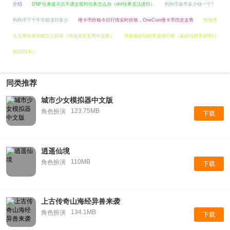
介绍
DNF任务提示点不进去暂时任务怎么办（dnf任务无法进行）
狗狗币最早多少钱一个?
狗狗币下个牛市能涨到多少
维卡币价格今日行情实时价格，OneCoin维卡币历史走势
绝地求
生五周年渔夫帽怎么获得（绝地求生五周年皮肤）
目前最好玩的手游排行榜（最好玩的手游排行
榜2021年）
同类推荐
城市少女模拟器中文版
123.75MB
角色扮演
下载
逍遥仙境
110MB
角色扮演
下载
上古传奇山海经异兽来袭
134.1MB
角色扮演
下载