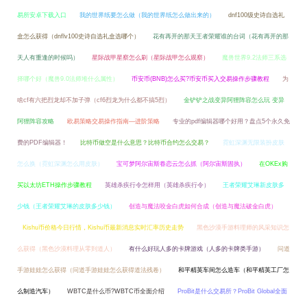
易所安卓下载入口
我的世界纸要怎么做（我的世界纸怎么做出来的）
dnf100级史诗自选礼
盒怎么获得（dnflv100史诗自选礼盒选哪个）
花有再开的那天王者荣耀谁的台词（花有再开的那
天人有重逢的时候吗）
星际战甲星察怎么刷（星际战甲怎么观察）
魔兽世界9.2法师三系选
择哪个好（魔兽9.0法师堆什么属性）
币安币(BNB)怎么买?币安币买入交易操作步骤教程
为
啥cf有六把烈龙却不加子弹（cf6烈龙为什么都不搞5烈）
金铲铲之战变异阿狸阵容怎么玩 变异
阿狸阵容攻略
欧易策略交易操作指南—进阶策略
专业的pdf编辑器哪个好用？盘点5个永久免
费的PDF编辑器！
比特币做空是什么意思？比特币合约怎么交易？
霓虹深渊无限装扮皮肤
怎么换（霓虹深渊怎么用皮肤）
宝可梦阿尔宙斯眷恋云怎么抓（阿尔宙斯固执）
在OKEx购
买以太坊ETH操作步骤教程
英雄杀疾行令怎样用（英雄杀疾行令）
王者荣耀艾琳新皮肤多
少钱（王者荣耀艾琳的皮肤多少钱）
创造与魔法咬金白虎如何合成（创造与魔法破金白虎）
Kishu币价格今日行情，Kishu币最新消息实时汇率历史走势
黑色沙漠手游料理师的风采知识怎
么获得（黑色沙漠料理从零到道人）
有什么好玩人多的卡牌游戏（人多的卡牌类手游）
问道
手游娃娃怎么获得（问道手游娃娃怎么获得道法残卷）
和平精英车间怎么造车（和平精英工厂怎
么制造汽车）
WBTC是什么币?WBTC币全面介绍
ProBit是什么交易所？ProBit Global全面