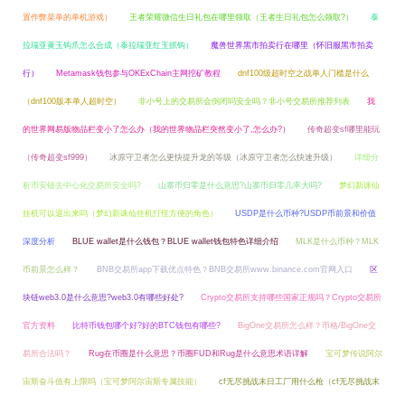
置作弊菜单的单机游戏）
王者荣耀微信生日礼包在哪里领取（王者生日礼包怎么领取?）
泰
拉瑞亚黄玉钩爪怎么合成（泰拉瑞亚红玉抓钩）
魔兽世界黑市拍卖行在哪里（怀旧服黑市拍卖
行）
Metamask钱包参与OKExChain主网挖矿教程
dnf100级超时空之战单人门槛是什么
（dnf100版本单人超时空）
非小号上的交易所会倒闭吗安全吗？非小号交易所推荐列表
我
的世界网易版物品栏变小了怎么办（我的世界物品栏突然变小了,怎么办?）
传奇超变sf哪里能玩
（传奇超变sf999）
冰原守卫者怎么更快提升龙的等级（冰原守卫者怎么快速升级）
详细分
析币安链去中心化交易所安全吗?
山寨币归零是什么意思?山寨币归零几率大吗?
梦幻新诛仙
挂机可以退出来吗（梦幻新诛仙挂机打怪方便的角色）
USDP是什么币种?USDP币前景和价值
深度分析
BLUE wallet是什么钱包？BLUE wallet钱包特色详细介绍
MLK是什么币种？MLK
币前景怎么样？
BNB交易所app下载优点特色？BNB交易所www.binance.com官网入口
区
块链web3.0是什么意思?web3.0有哪些好处?
Crypto交易所支持哪些国家正规吗？Crypto交易所
官方资料
比特币钱包哪个好?好的BTC钱包有哪些?
BigOne交易所怎么样？币格/BigOne交
易所合法吗？
Rug在币圈是什么意思？币圈FUD和Rug是什么意思术语详解
宝可梦传说阿尔
宙斯奋斗值有上限吗（宝可梦阿尔宙斯专属技能）
cf无尽挑战末日工厂用什么枪（cf无尽挑战末