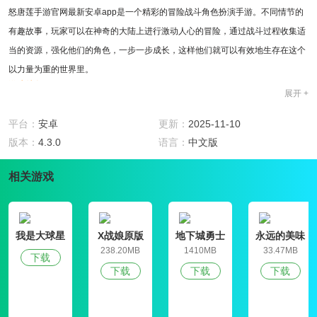
怒唐莲手游官网最新安卓app是一个精彩的冒险战斗角色扮演手游。不同情节的
有趣故事，玩家可以在神奇的大陆上进行激动人心的冒险，通过战斗过程收集适
当的资源，强化他们的角色，一步一步成长，这样他们就可以有效地生存在这个
以力量为重的世界里。
游戏特色
展开 +
1.有很多好处。玩家只需轻松登录即可获得一些装备奖励。
2.当一个玩家的角色拥有强大的战斗力时，他可以尝试克服一些困难并获得稀有
平台：
安卓
更新：
2025-11-10
资源。
版本：
4.3.0
语言：
中文版
3.玩家角色可以和其他玩家组成一个团队来包围和杀死敌人，并分享最后的战利
相关游戏
品。
玩法攻略
1.玩家需要杀死合适的魂兽来满足他们的心灵内容，这样他们才能有效地获得合
适的魂环魂骨内容。
我是大球星
X战娘原版
地下城勇士
永远的美味
2.丰富的心灵技能可以任意组合，充分发挥震撼的攻击力量，展现非凡的力量。
官网版
星球4破解版
238.20MB
1410MB
33.47MB
下载
3.精致的角色，酷酷的角色外观，高清的图形效果，玩家的视觉非常赏心悦目。
下载
下载
下载
精选评测
激动人心的情节、激动人心的冒险和激动人心的战斗内容让许多玩家不满意。玩
家的角色可以通过震惊来强化自己，并使用合理的方法来增强自己的力量，使自