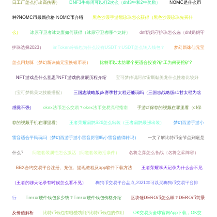
日工厂怎么打出高伤害）
DNF3牛每周可以打2次么（dnf3牛和2牛奖励）
NOMC是什么币
种?NOMC币最新价格 NOMC币介绍
黑色沙漠手游黑珍珠怎么获得（黑色沙漠珍珠先买什
么）
冰原守卫者冰龙蛋如何获得（冰原守卫者哪个龙好）
dnf奶妈守护珠怎么选（dnf奶妈守
护珠选择2023）
imToken冷钱包为什么没有USDT？USDT怎么转入钱包？
梦幻新诛仙元宝
怎么用划算（梦幻新诛仙元宝换银币表）
比特币以太坊哪个更适合投资?矿工为何要挖矿?
NFT游戏是什么意思?NFT游戏的发展历程介绍
宝可梦传说阿尔宙斯黏美龙什么性格比较好
（宝可梦黏美龙技能搭配）
三国志战略版pk赛季甘太程还能玩吗（三国志战略版s1甘太程为啥
感觉不强）
okex法币怎么交易？okex法币交易流程指南
手游cf保存的视频在哪里看（cf保
存的视频手机在哪里看）
王者荣耀扁鹊S26怎么出装（王者扁鹊最强出装）
梦幻西游手游小
雷音适合平民玩吗（梦幻西游手游小雷音厉害吗小雷音值得转吗）
一文了解比特币全节点到底是
什么?
问道套装属性怎么激活（问道套装激活条件）
名将之弈怎么备战（名将之弈阵容）
BBX合约交易平台注册、充值、提现教程及app软件下载方法
王者荣耀聊天记录为什么会不见
（王者的聊天记录有时候怎么看不见）
狗狗币交易平台盘点,2021年可以买狗狗币交易平台排
行
Trezor硬件钱包多少钱？Trezor硬件钱包价格介绍
区块链DERO币怎么样？DERO币前景
及价值解析
比特币钱包有哪些功能?比特币钱包的作用
OK交易所全球官网App下载，OK交