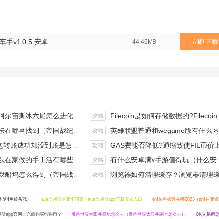
手v1.0.5 安卓
立即下载
44.45MB
斯冰六尾怎么进化（宝可梦冰六尾怎么得）
Filecoin是如何存储数据的?Filecoin的价值体现和未来前景分析
攻略
在哪里找到（帝国战纪游戏攻略）
英雄联盟普通和wegame版有什么区别（英雄联盟wegame版和英雄联盟）
攻略
钱包转账成功却没到账是怎么回事?
GAS费能否降低?通缩致使FIL币价上涨,近看1000
攻略
手工活有哪些？四个可以操作的小项目真是可靠
有什么安卓满v手游值得玩（什么安卓手游好玩）
攻略
坞怎么得到（帝国战纪战役攻略）
浏览器如何清理缓存？浏览器清理缓存快捷
攻略
造梦4鱼纹头冠）
ave交易所是哪个国家？ave交易所app下载安卓入口
dnf装备锻造在哪2023（dnf在哪
所app官网上充值购买狗狗币？
魔兽世界太阳井高地怎么去（魔兽世界太阳井副本怎么去）
OK交易所