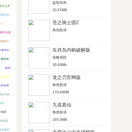
益智休闲
宝怎么支
33.47MB
7岁怎么
苍之骑士团2
是什
角色扮演
梦可以退
游戏是什
生存岛内购破解版
开户条件出
策略塔防
备在哪里刷
30.93Mb
gta5
龙之刃官网版
试几点说
角色扮演
坐骑免费
179.69MB
qc应该
教程
九道真仙
角色扮演
环境部
165.3MB
彩时刻怎
包兑换码