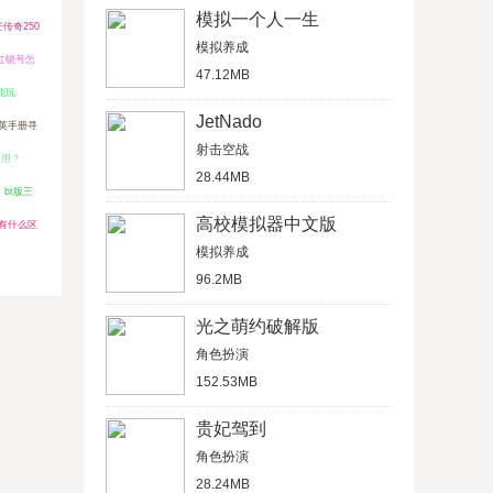
模拟一个人一生
传奇250
模拟养成
o红锁号怎
47.12MB
能玩
JetNado
英手册寻
射击空战
使用？
28.44MB
bt版三
高校模拟器中文版
户有什么区
模拟养成
96.2MB
光之萌约破解版
角色扮演
152.53MB
贵妃驾到
角色扮演
28.24MB