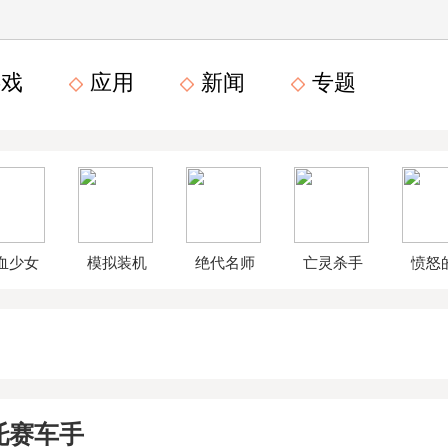
戏
应用
新闻
专题
血少女
模拟装机
绝代名师
亡灵杀手
愤怒
文数字
公司破解
无限曲玉
鸟星
版
版
版
战2破
托赛车手