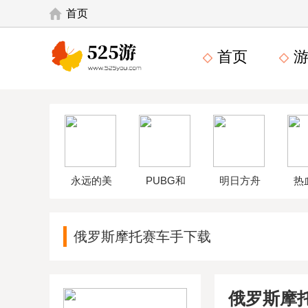
首页
首页
游
永远的美
PUBG和
明日方舟
热
味星球4破
平精英体
wikiapp
中
俄罗斯摩托赛车手下载
解版
验服
俄罗斯摩