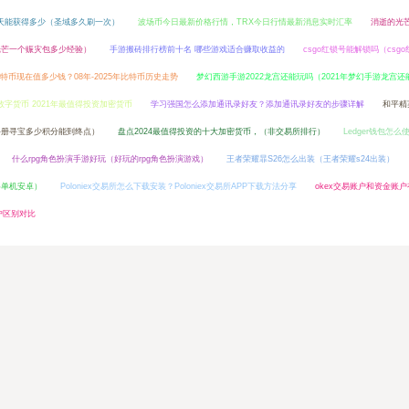
一天能获得多少（圣域多久刷一次）
波场币今日最新价格行情，TRX今日行情最新消息实时汇率
消逝的光芒
光芒一个赈灾包多少经验）
手游搬砖排行榜前十名 哪些游戏适合赚取收益的
csgo红锁号能解锁吗（csg
比特币现在值多少钱？08年-2025年比特币历史走势
梦幻西游手游2022龙宫还能玩吗（2021年梦幻手游龙宫还
数字货币 2021年最值得投资加密货币
学习强国怎么添加通讯录好友？添加通讯录好友的步骤详解
和平精
手册寻宝多少积分能到终点）
盘点2024最值得投资的十大加密货币，（非交易所排行）
Ledger钱包怎么
什么rpg角色扮演手游好玩（好玩的rpg角色扮演游戏）
王者荣耀暃S26怎么出装（王者荣耀s24出装）
略单机安卓）
Poloniex交易所怎么下载安装？Poloniex交易所APP下载方法分享
okex交易账户和资金账
户区别对比