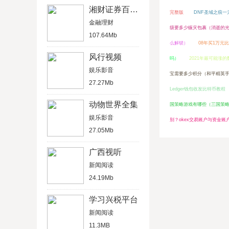
湘财证券百宝湘
完整版
DNF圣域之痕
金融理财
级要多少赈灾包裹（消逝的
107.64Mb
么解锁）
08年买1万元
风行视频
吗）
2021年最可能涨的
娱乐影音
宝需要多少积分（和平精英
27.27Mb
Ledger钱包收发比特币教程
动物世界全集
国策略游戏有哪些（三国策
娱乐影音
别？okex交易账户与资金账
27.05Mb
广西视听
新闻阅读
24.19Mb
学习兴税平台
新闻阅读
11.3MB