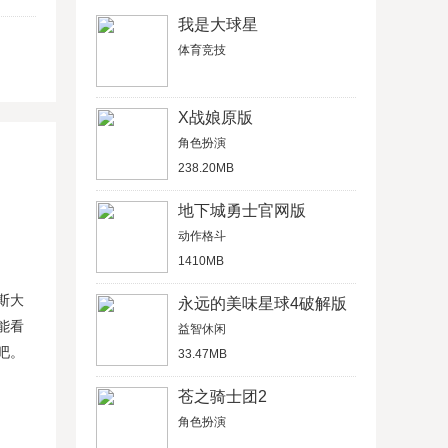
我是大球星
体育竞技
X战娘原版
角色扮演
238.20MB
地下城勇士官网版
动作格斗
1410MB
斯大
永远的美味星球4破解版
能看
益智休闲
吧。
33.47MB
苍之骑士团2
角色扮演