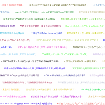
（ff14 3.0风脉任务攻略）
消逝的光芒2生存者还是治安者好（消逝的光芒2刷幸存者等级）
创造与魔法
建筑还在吗）
gate.io交易平台官网地址，gate.io交易平台官方app下载手机版
和平精英金币军需在哪里20
有没有花钱少又好玩的游戏推荐（有没有花钱少的网游）
魔兽世界永恒水瓶任务在哪交（永恒水瓶是什么
前赎回有费用吗?
2025最新显卡天梯图，显卡性能排行榜2025
Block.io是什么钱包?Block.io Wallet介绍
城堡手游平民魂晶使用攻略
一文带您了解Kyber Network交易所
和平精英无人机怎么召唤（和平精英无人
怎么开通（地下城心悦会员怎么开）
挖矿产业链(矿机,矿池,矿场,矿工)是什么？矿机,矿池,矿场,矿工概念
有人机模式嘛）
第五人格乞丐技能介绍（第五人格新监管者乞丐技能）
英雄联盟区服状态卡住了怎么办（
灿钻石心之鳞片在哪（宝可梦 晶灿钻石）
王者荣耀如何转移大区（王者荣耀转移大区方法）
数字藏品怎
冰原守卫者博克村升降梯怎么修（冰原守卫者博克村地宫在哪）
cf西部战区有哪些区（cf西部大区）
N
星露谷物语祝尼魔小屋有什么用（星露谷物语祝尼魔小屋作用介绍）
元宝币哪个交易所可以买到？元宝
已经跑路了吗？Crypto交易所怎么样骗局详情
imToken钱包转账成功却没到账是怎么回事?
租房子app哪个
cf端游蔷薇宝箱值得开吗（cf端游蔷薇宝箱能开出来啥）
和平精英怎么赠送皮肤（和平精英怎么赠送皮肤枪
哪（水系阿尔宙斯配招）
王者荣耀玩好米莱狄的技巧（王者荣耀米莱狄小技巧）
AVIVE值多少钱一枚_avi
?NEST币前景未来价值怎么样
我的世界斗破苍穹异火怎么找（食品安全手抄报加文字）
魔兽世界dbm是
PlusToken2025年会开网？PlusToken今天官网最新消息
欧易交易所怎么买币卖币?欧易交易所买币卖币流程