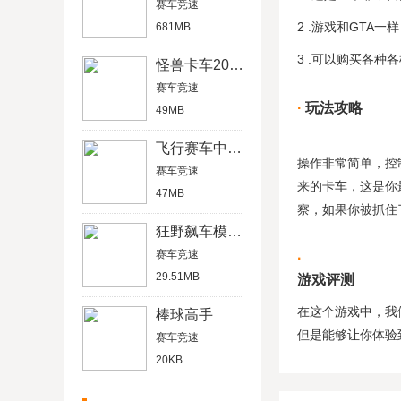
赛车竞速
2 .游戏和GTA
681MB
3 .可以购买各
怪兽卡车2020
赛车竞速
玩法攻略
49MB
飞行赛车中文破解版
操作非常简单，控
赛车竞速
来的卡车，这是你
47MB
察，如果你被抓住
狂野飙车模拟器
赛车竞速
29.51MB
游戏评测
在这个游戏中，我
棒球高手
但是能够让你体验
赛车竞速
20KB