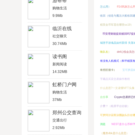
游帮帮
怎么用）
ff14风脉怎么开
购物生活
9.9Mb
收回（创造与魔法大船收回
精英金币军需在哪里ss19）
临沂在线
币安理财能提前赎回吗?提
社交聊天
城堡手游魂晶如何获得 失落
30.74Mb
唤队友）
dnf心悦会员
读书阁
有没有人机模式（和平精英
新闻阅读
有些区很卡）
宝可梦晶
14.32MB
字藏品买卖交易操作教程
虹桥门户网
什么意思?一文读懂NFT头像
购物生活
台分享
Crypto交易所
37Mb
介费？（租房平台比较）
郑州公交查询
可梦阿尔宙斯泳圈鼬头目在
交通出行
消息
NEST是什么币种
2.92Mb
（魔兽dbk是什么意思）