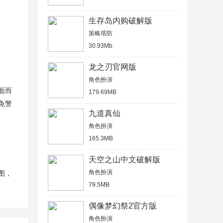
生存岛内购破解版
策略塔防
30.93Mb
龙之刃官网版
角色扮演
面而
179.69MB
免警
九道真仙
角色扮演
165.3MB
天空之山中文破解版
角色扮演
图，
79.5MB
偶像梦幻祭2官方版
角色扮演