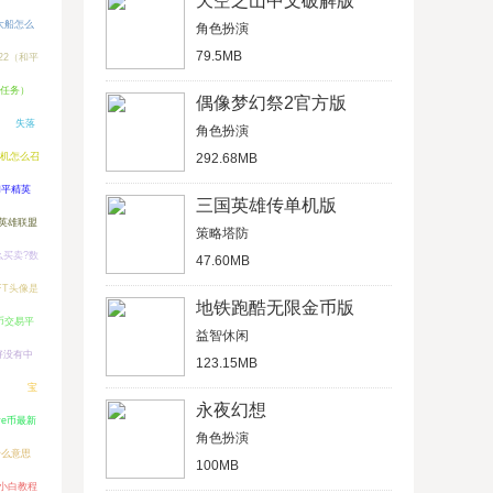
天空之山中文破解版
大船怎么
角色扮演
79.5MB
22（和平
任务）
偶像梦幻祭2官方版
失落
角色扮演
机怎么召
292.68MB
和平精英
三国英雄传单机版
英雄联盟
策略塔防
么买卖?数
47.60MB
FT头像是
地铁跑酷无限金币版
币交易平
益智休闲
好没有中
123.15MB
）
宝
永夜幻想
ve币最新
角色扮演
什么意思
100MB
小白教程