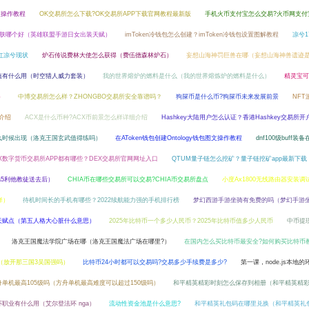
值操作教程
OK交易所怎么下载?OK交易所APP下载官网教程最新版
手机火币支付宝怎么交易?火币网支付
女皮肤哪个好（英雄联盟手游日女出装天赋）
imToken冷钱包怎么创建？imToken冷钱包设置图解教程
凉兮1
网红凉兮现状
炉石传说费林大使怎么获得（费伍德森林炉石）
妄想山海神罚巨兽在哪（妄想山海神兽遗迹
值有什么用（时空猎人威力套装）
我的世界熔炉的燃料是什么（我的世界熔炼炉的燃料是什么）
精灵宝可
）
中博交易所怎么样？ZHONGBO交易所安全靠谱吗？
狗屎币是什么币?狗屎币未来发展前景
NFT
介绍
ACX是什么币种?ACX币前景怎么样详细介绍
Hashkey大陆用户怎么认证？香港Hashkey交易所
么时候出现（洛克王国玄武值得练吗）
在AToken钱包创建Ontology钱包图文操作教程
dnf100级buff装
EX数字货币交易所APP都有哪些？DEX交易所官网网址入口
QTUM量子链怎么挖矿？量子链挖矿app最新下载
a5利他教徒送去后）
CHIA币在哪些交易所可以交易?CHIA币交易所盘点
小度Ax1800无线路由器安装调
样）
待机时间长的手机有哪些？2022续航能力强的手机排行榜
梦幻西游手游坐骑有免费的吗（梦幻手游
天赋点（第五人格大心脏什么意思）
2025年比特币一个多少人民币？2025年比特币值多少人民币
中币提现
洛克王国魔法学院广场在哪（洛克王国魔法广场在哪里?）
在国内怎么买比特币最安全?如何购买比特币
（放开那三国3吴国强吗）
比特币24小时都可以交易吗?交易多少手续费是多少?
第一课，node.js本地的
舟单机最高105级吗（方舟单机最高难度可以超过150级吗）
和平精英精彩时刻怎么保存到相册（和平精英精
职业有什么用（艾尔登法环 nga）
流动性资金池是什么意思?
和平精英礼包码在哪里兑换（和平精英礼