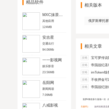
精品软件
相关版本
MXC抹茶交易所
俄罗斯摩托赛车
其他应用
124MB
安吉星
交通出行
相关文章
94.06Mb
宝可梦传说阿尔宙
攻略
一一影视网
帝国战纪圣坛
攻略
娱乐影音
imToken
23.56MB
攻略
不收押金可以在家做的
攻略
岳阳网
帝国战纪游戏船
攻略
新闻阅读
7.09MB
造梦4鱼纹多久返场一次（
八戒影视
失败吗）
如何在欧意交易