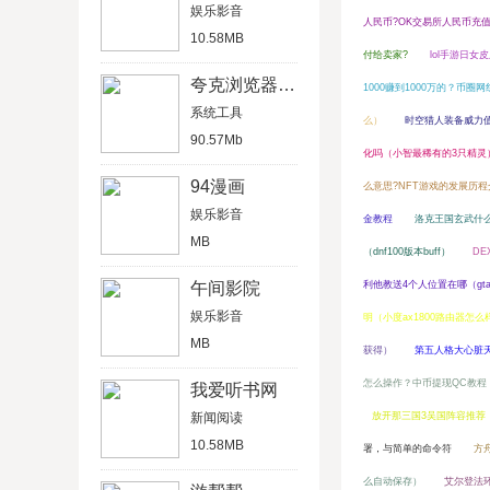
娱乐影音
人民币?OK交易所人民币充
10.58MB
付给卖家?
lol手游日
夸克浏览器旧版
1000赚到1000万的？币圈
系统工具
么）
时空猎人装备威力
90.57Mb
化吗（小智最稀有的3只精灵
94漫画
么意思?NFT游戏的发展历程
娱乐影音
金教程
洛克王国玄武什
MB
（dnf100版本buff）
D
午间影院
利他教送4个人位置在哪（gt
娱乐影音
明（小度ax1800路由器怎么
MB
获得）
第五人格大心脏
怎么操作？中币提现QC教程
我爱听书网
新闻阅读
放开那三国3吴国阵容推荐
10.58MB
署，与简单的命令符
方
么自动保存）
艾尔登法环