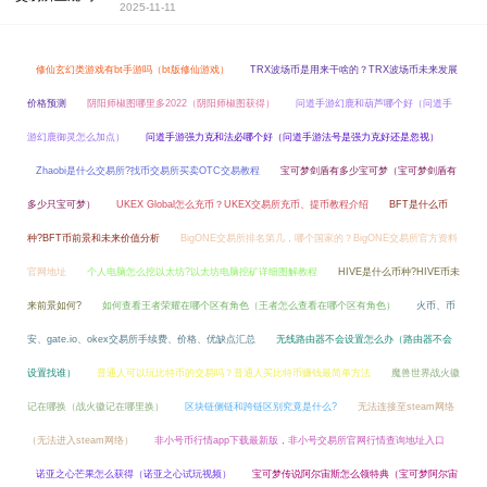
2025-11-11
修仙玄幻类游戏有bt手游吗（bt版修仙游戏）
TRX波场币是用来干啥的？TRX波场币未来发展
价格预测
阴阳师椒图哪里多2022（阴阳师椒图获得）
问道手游幻鹿和葫芦哪个好（问道手
游幻鹿御灵怎么加点）
问道手游强力克和法必哪个好（问道手游法号是强力克好还是忽视）
Zhaobi是什么交易所?找币交易所买卖OTC交易教程
宝可梦剑盾有多少宝可梦（宝可梦剑盾有
多少只宝可梦）
UKEX Global怎么充币？UKEX交易所充币、提币教程介绍
BFT是什么币
种?BFT币前景和未来价值分析
BigONE交易所排名第几，哪个国家的？BigONE交易所官方资料
官网地址
个人电脑怎么挖以太坊?以太坊电脑挖矿详细图解教程
HIVE是什么币种?HIVE币未
来前景如何?
如何查看王者荣耀在哪个区有角色（王者怎么查看在哪个区有角色）
火币、币
安、gate.io、okex交易所手续费、价格、优缺点汇总
无线路由器不会设置怎么办（路由器不会
设置找谁）
普通人可以玩比特币的交易吗？普通人买比特币赚钱最简单方法
魔兽世界战火徽
记在哪换（战火徽记在哪里换）
区块链侧链和跨链区别究竟是什么?
无法连接至steam网络
（无法进入steam网络）
非小号币行情app下载最新版，非小号交易所官网行情查询地址入口
诺亚之心芒果怎么获得（诺亚之心试玩视频）
宝可梦传说阿尔宙斯怎么领特典（宝可梦阿尔宙