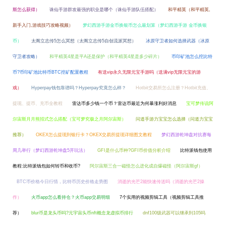
斯怎么获得）
诛仙手游群攻最强的职业是哪个（诛仙手游队伍搭配）
和平精英（和平精英,
新手入门,游戏技巧攻略视频）
梦幻西游手游金币换银币怎么最划算（梦幻西游手游 金币换银
币）
太阁立志传5怎么冥想（太阁立志传5自创流派冥想）
冰原守卫者如何选择武器（冰原
守卫者攻略）
和平精英4星是平A还是保护（和平精英4星是多少碎片）
币印矿池怎么挖比特
币?币印矿池比特币BTC挖矿配置教程
有送vip永久无限元宝手游吗（送满vip无限元宝的游
戏）
Hyperpay钱包靠谱吗？Hyperpay究竟怎么样？
Hotbit交易所怎么注册？Hotbit充值、
提现、提币、充币全教程
雷达币多少钱一个币？雷达币最近为何暴涨利好消息
宝可梦传说阿
尔宙斯月月熊招式怎么搭配（宝可梦究极之月阿尔宙斯）
问道手游力宝宝怎么选择（问道力宝宝
推荐）
OKEX怎么提现到银行卡？OKEX交易所提现详细图文教程
梦幻西游乾坤盘对抗赛每
周几举行（梦幻西游乾坤盘5开玩法）
GFI是什么币种?GFI币价值分析介绍
比特派钱包使用
教程:比特派钱包如何转币和收币?
阿尔宙斯三合一磁怪怎么进化成自爆磁怪（阿尔宙斯gf）
BTC币价格今日行情，比特币历史价格走势图
消逝的光芒2能快速传送吗（消逝的光芒2操
作）
火币app怎么看持仓？火币app交易明细
7个实用的视频剪辑工具（视频剪辑工具推
荐）
blur币是龙头币吗?元宇宙头币nft概念龙虚拟币排行
dnf100级武器可以继承到105吗