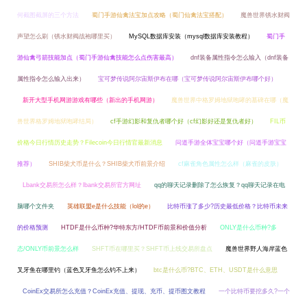
何截图截屏的三个方法
蜀门手游仙禽法宝加点攻略（蜀门仙禽法宝搭配）
魔兽世界锈水财阀
声望怎么刷（锈水财阀战袍哪里买）
MySQL数据库安装（mysql数据库安装教程）
蜀门手
游仙禽弓箭技能加点（蜀门手游仙禽技能怎么点伤害最高）
dnf装备属性指令怎么输入（dnf装备
属性指令怎么输入出来）
宝可梦传说阿尔宙斯伊布在哪（宝可梦传说阿尔宙斯伊布哪个好）
新开大型手机网游游戏有哪些（新出的手机网游）
魔兽世界中格罗姆地狱咆哮的墓碑在哪（魔
兽世界格罗姆地狱咆哮结局）
cf手游幻影和复仇者哪个好（cf幻影好还是复仇者好）
FIL币
价格今日行情历史走势？Filecoin今日行情官最新消息
问道手游全体宝宝哪个好（问道手游宝宝
推荐）
SHIB柴犬币是什么？SHIB柴犬币前景介绍
cf麻雀角色属性怎么样（麻雀的皮肤）
Lbank交易所怎么样？lbank交易所官方网址
qq的聊天记录删除了怎么恢复？qq聊天记录在电
脑哪个文件夹
英雄联盟e是什么技能（lol的e）
比特币涨了多少?历史最低价格？比特币未来
的价格预测
HTDF是什么币种?华特东方/HTDF币前景和价值分析
ONLY是什么币种?多
态/ONLY币前景怎么样
SHFT币在哪里买？SHFT币上线交易所盘点
魔兽世界野人海岸蓝色
叉牙鱼在哪里钓（蓝色叉牙鱼怎么钓不上来）
btc是什么币?BTC、ETH、USDT是什么意思
CoinEx交易所怎么充值？CoinEx充值、提现、充币、提币图文教程
一个比特币要挖多久?一个