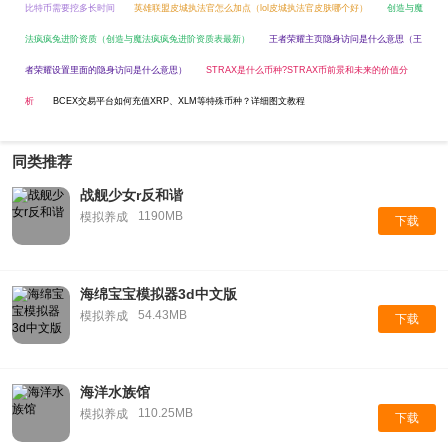
比特币需要挖多长时间
英雄联盟皮城执法官怎么加点（lol皮城执法官皮肤哪个好）
创造与魔
法疯疯兔进阶资质（创造与魔法疯疯兔进阶资质表最新）
王者荣耀主页隐身访问是什么意思（王
者荣耀设置里面的隐身访问是什么意思）
STRAX是什么币种?STRAX币前景和未来的价值分
析
BCEX交易平台如何充值XRP、XLM等特殊币种？详细图文教程
同类推荐
战舰少女r反和谐
1190MB
模拟养成
下载
海绵宝宝模拟器3d中文版
54.43MB
模拟养成
下载
海洋水族馆
110.25MB
模拟养成
下载