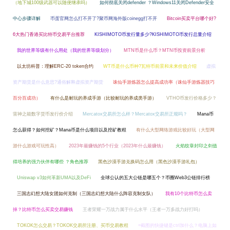
（地下城100级武器可以随便继承吗）
如何彻底关闭defender ？Windows11关闭Defender安全
中心步骤详解
币蛋官网怎么打不开了?聚币网海外版coinegg打不开
Bitcoin买卖平台哪个好?
6大热门香港买比特币交易平台推荐
KISHIMOTO币发行量多少?KISHIMOTO币发行总量介绍
我的世界等级有什么用处（我的世界等级划分）
MTN币是什么币？MTN币投资前景分析
以太坊科普：理解ERC-20 token合约
WT币是什么币种?瓦特币前景和未来价值介绍
虚拟
资产期货是什么意思?通俗解释虚拟资产期货
诛仙手游炼器怎么提高成功率（诛仙手游炼器技巧
百分百成功）
有什么是耐玩的养成手游（比较耐玩的养成类手游）
VTHO币发行价格多少？
雷神之能数字货币发行价介绍
Mercatox交易所怎么样？Mercatox交易所正规吗？
Mana币
怎么获得？如何挖矿？Mana币是什么项目以及挖矿教程
有什么大型网络游戏比较好玩（大型网
游什么游戏可玩性高）
2023年最赚钱的5个行业（2023年什么最赚钱）
火焰纹章封印之剑值
得培养的强力伙伴有哪些 ？角色推荐
黑色沙漠手游兑换码怎么用（黑色沙漠手游礼包）
Uniswap v3如何革新UMA以及DeFi
全球公认的五大公链是哪五个？币圈Web3公链排行榜
三国志幻想大陆女团如何克制（三国志幻想大陆什么阵容克制女队）
我有10个比特币怎么卖
掉？比特币怎么买卖交易赚钱
王者荣耀一万战力属于什么水平（王者一万多战力好打吗）
TOKOK怎么交易？TOKOK交易所注册、买币交易教程
=截图的快捷键是ctrl加什么？电脑上如