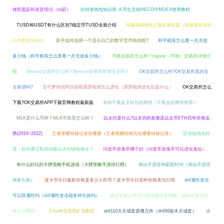
雄联盟蔚和谁是情侣（lol蔚）
比特派钱包知识库:火币生态链HECO中MDEX使用教程
TUSD和USDT有什么区别?稳定币TUSD全面介绍
电脑基础教程之重装系统篇（电脑重装系统
小白教程3分钟）
新手如何选择一个适合自己的数字货币钱包呢?
和平精英怎么看一共充值
多少钱（和平精英怎么查看一共充值多少钱）
币格交易所怎么样？bigone（币格）交易所详细介
绍
Benson交易所怎么样？Benson交易所靠谱安全吗？
OK交易所怎么样?OK交易所真的安
全靠谱吗?
宝可梦传说阿尔宙斯霹雳电球怎么进化（霹雳电球进化后是什么）
OK交易所怎么
下载?OK交易所APP下载官网教程最新版
有啥不氪金又好玩的网游（不氪金的网游推荐）
MLK是什么币种？MLK币前景怎么样？
以太坊是什么?以太坊的发展及以太币ETH历年价格走
势(2016~2022)
王者荣耀转移记录在哪看（王者荣耀转移完在哪看转移记录）
区块链钱包科
普：如何通过私钥创建以太坊钱包地址？
问道手游鬼卒哪个好（问道手游鬼卒可以进化鬼仙）
有什么好玩的卡牌策略手机游戏（卡牌策略手游排行榜）
诛仙手游雷神刷新时间（诛仙手游雷
神多久刷）
波卡币今日最新价格是多少人民币？波卡币今日实时价格美元行情
dnf属性攻击
可以双属性吗（dnf属性攻击能多种生效吗）
诛仙手游云梦川钓鱼隐藏任务攻略（诛仙云梦川钓
鱼点在哪里）
Chia奇亚使用矿池教程
dnf110大天域套是哪几件（dnf86版本天域套）
诛