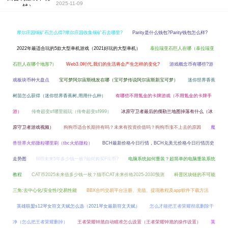
2025-11-09
摩尔庄园铜矿石怎么得?摩尔庄园收集铜矿石去哪里?
Parity是什么钱包?Parity钱包怎么样?
2022年最适合玩的5款大型单机游戏（2021好玩的大型单机）
泰拉瑞亚石巨人在哪（泰拉瑞亚
石巨人在哪个地形?）
Web3.0时代,我们的生活将会产生怎样的变化?
游戏概念币有哪些?游
戏板块币种大盘点
宝可梦阿尔宙斯桃发在哪（宝可梦传说阿尔宙斯新宝可梦）
迷你世界香蕉
树苗怎么获得（迷你世界香蕉树,用用什么种）
有哪些不用氪金的卡牌游戏（不用氪金的卡牌手
游）
传奇超变sf哪里能玩（传奇超变sf999）
冰原守卫者最后的俄勒兰地图掉落有什么（冰
原守卫者游戏视频）
狗狗币适合长期持有吗？未来有投资价值吗？狗狗币涨不上去的原因
魔
兽世界火焰微粒哪里刷（tbc火焰微粒）
BCH最新价格今日行情，BCH兑美元价格今日行情历史
走势图
fil币未来5年多少钱一枚?如何购买FIL币?
电脑系统如何重装？超简单的电脑重装系统
教程
CAT币2025未来值多少钱一枚？猫币CAT未来价格2025-2030预测
科普区块链的不可能
三角:去中心化/安全性/交易性能
BBX合约交易平台注册、充值、提现教程及app软件下载方法
英雄联盟s12琴女符文天赋怎么选（2021琴女最新符文天赋）
怎么才能把王者荣耀彻底删除干
净（怎么把王者荣耀删掉）
王者荣耀钟馗自动瞄准怎么设置（王者荣耀钟馗的操作设置）
英