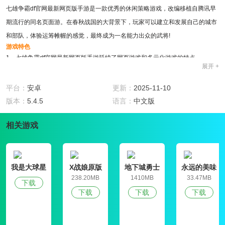
七雄争霸df官网最新网页版手游是一款优秀的休闲策略游戏，改编移植自腾讯早
期流行的同名页面游。在春秋战国的大背景下，玩家可以建立和发展自己的城市
和部队，体验运筹帷幄的感觉，最终成为一名能力出众的武将!
游戏特色
1、七雄争霸df官网最新网页版手游延续了网页游戏和多元化游戏的特点。
展开 +
2、轻松随意的游戏流程，高品质的游戏屏幕
3、开放社交平台，与朋友和玩家互动，一起玩游戏，
平台：
安卓
更新：
2025-11-10
游戏亮点
版本：
5.4.5
语言：
中文版
1、这幅画有些中国味，色彩丰富厚重，渲染出一种深沉的感觉，有别于明快或
淡雅小清新，带点水墨气息。
相关游戏
2、整个游戏画面很美，人物各有特色。环境的制作水平还是比较高的，在过去
的基础上加入了一些动态效果，感觉更真实。
3、七雄争霸df官网最新网页版手游采用定制游戏地图，收集和训练武将，发展
我是大球星
X战娘原版
地下城勇士
永远的美味
自己的部队，赢得世界。
官网版
星球4破解版
238.20MB
1410MB
33.47MB
下载
下载
下载
下载