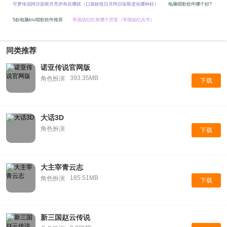
可梦传说阿尔宙斯月亮伊布在哪抓（口袋妖怪日月阿尔宙斯进化哪种好）
电脑唱歌软件哪个好?
5款电脑ktv唱歌软件推荐
帝国战纪红将哪个厉害（帝国战纪兵书）
同类推荐
诺亚传说官网版
393.35MB
角色扮演
下载
大话3D
角色扮演
下载
大主宰青云志
185.51MB
角色扮演
下载
新三国赵云传说