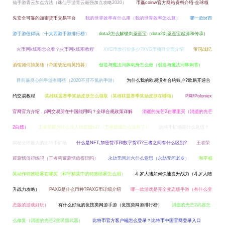
仙手游青云加点方法（诛仙手游青云最强加点攻略2020）
币赢coinw官方网站资料介绍-全球领
先安全可靠的加密货币交易平台
我的世界效率有什么用（我的世界效率怎么算）
哪一款bt西
游手游值得玩（十大西游手游排行榜）
dota2怎么解锁剑圣至宝（dota2剑圣至宝起源和传承）
火币网k线图怎么看？火币网k线图教程
XVG币发行价多少?XVG币项目全面介绍
帝国战纪
酒馆如何抽英雄（帝国战纪精英招募）
创造与魔法河豚刺身怎么做（创造与魔法河豚刺青）
目前最良心的手游有哪些（2020不肝不氪的手游）
为什么我的欧易没有合约账户?欧易开通合
约交易教程
英雄联盟赛季奖励皮肤怎么领取（英雄联盟赛季奖励皮肤在哪领）
P网/Poloniex
官网官方介绍，p网交易所在中国能用吗？全球合规政策详解
消逝的光芒2在哪里买（消逝的光芒
2白嫖）
王者荣耀为什么没人玩嫦娥s27（王者嫦娥怎么没有了）
比特币矿场是什么意思？
揭秘全球最大的比特币矿场
什么是NFT,加密货币和数字货币?三者之间有什么区别?
王者荣
耀蒙恬值得练吗（王者荣耀蒙恬值得玩吗）
永劫无间老六什么意思（永劫无间老皮）
和平精
英动作特效喷雾在哪买（和平精英中的特效喷雾怎么用）
斗罗大陆如何快速提升战力（斗罗大陆
升战力攻略）
PAXG是什么币种?PAXG币详细介绍
哪一款游戏是完全变态版手游（有什么变
态版的游戏好玩）
有什么好玩的竞技类网游手游（竞技类网游排行榜）
消逝的光芒2武器怎
么修复（消逝的光芒2贫民窟武器）
比特币官方客户端怎么登录？比特币中国官网登录入口