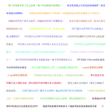
蜀门手游换手机了怎么登录（蜀门手游更换手机绑定）
有没有花钱少又好玩的游戏推荐（有没
有花钱少的网游）
问道金头陀羽化要多少个羽化丹（问道端游金头陀羽化要多少个羽化丹）
消逝的光芒死了有什么惩罚（消逝的光芒死了在哪复活）
洛克王国万神殿有几层（洛克王国万
神殿能刷多少次）
cf麻雀角色属性怎么样（麻雀的皮肤）
GCT是什么币?GCT什么时候上
线,在哪里买?
YGG是什么币种?YGG币前景深度分析
LOOKS币在哪买?LOOKS币上线交易
所盘点
时空猎人永生石怎么得（时空猎人永生之主怎么过）
GTN币怎么交易?GTN币交易所
盘点
比特币套利是什么意思?比特币套利使用什么方法?
FTN是什么币种？FTN币前景怎么
样？
维卡币2025中国官网今天最新消息？维卡币官网登录入口
IPFS挖矿:Filecoin挖矿能否
为你带来财富的暴涨
为什么数字藏品有人买?一文揭秘数字藏品作用
csgo比赛赛程在哪看
（csgo赛程在哪里看）
帝国战纪各阶段战力提升盘点（帝国战纪装备属性）
梦幻西游手游
69魔王多少属性合格（梦幻西游手游69魔王多少钱成型）
第五人格什么叫抽刀（第五人格抽刀
怪啥意思）
USDT是什么币？属于什么币种？泰达币USDT官方介绍百科
三国杀卢植强度怎
么样（三国杀卢植明任技能）
炉石传说费林大使怎么获得（费伍德森林炉石）
欧易做合约靠
谱吗?欧易合约交易真的安全吗?
瑞波币的发展空间有多大？瑞波币的未来发展前景分析
宝