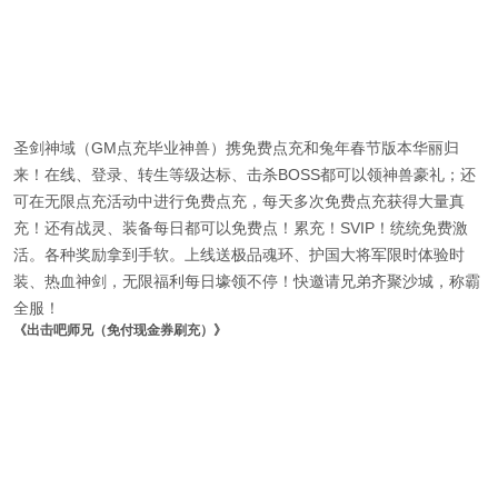
圣剑神域（GM点充毕业神兽）携免费点充和兔年春节版本华丽归
来！在线、登录、转生等级达标、击杀BOSS都可以领神兽豪礼；还
可在无限点充活动中进行免费点充，每天多次免费点充获得大量真
充！还有战灵、装备每日都可以免费点！累充！SVIP！统统免费激
活。各种奖励拿到手软。上线送极品魂环、护国大将军限时体验时
装、热血神剑，无限福利每日壕领不停！快邀请兄弟齐聚沙城，称霸
全服！
《出击吧师兄（免付现金券刷充）》