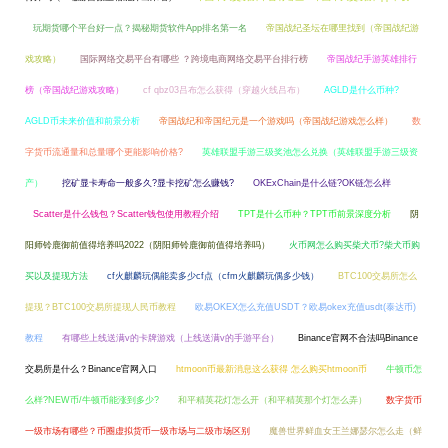
玩期货哪个平台好一点？揭秘期货软件App排名第一名
帝国战纪圣坛在哪里找到（帝国战纪游
戏攻略）
国际网络交易平台有哪些 ？跨境电商网络交易平台排行榜
帝国战纪手游英雄排行
榜（帝国战纪游戏攻略）
cf qbz03吕布怎么获得（穿越火线吕布）
AGLD是什么币种?
AGLD币未来价值和前景分析
帝国战纪和帝国纪元是一个游戏吗（帝国战纪游戏怎么样）
数
字货币流通量和总量哪个更能影响价格?
英雄联盟手游三级奖池怎么兑换（英雄联盟手游三级资
产）
挖矿显卡寿命一般多久?显卡挖矿怎么赚钱?
OKExChain是什么链?OK链怎么样
Scatter是什么钱包？Scatter钱包使用教程介绍
TPT是什么币种？TPT币前景深度分析
阴
阳师铃鹿御前值得培养吗2022（阴阳师铃鹿御前值得培养吗）
火币网怎么购买柴犬币?柴犬币购
买以及提现方法
cf火麒麟玩偶能卖多少cf点（cfm火麒麟玩偶多少钱）
BTC100交易所怎么
提现？BTC100交易所提现人民币教程
欧易OKEX怎么充值USDT？欧易okex充值usdt(泰达币)
教程
有哪些上线送满v的卡牌游戏（上线送满v的手游平台）
Binance官网不合法吗Binance
交易所是什么？Binance官网入口
htmoon币最新消息这么获得 怎么购买htmoon币
牛顿币怎
么样?NEW币/牛顿币能涨到多少?
和平精英花灯怎么开（和平精英那个灯怎么弄）
数字货币
一级市场有哪些？币圈虚拟货币一级市场与二级市场区别
魔兽世界鲜血女王兰娜瑟尔怎么走（鲜