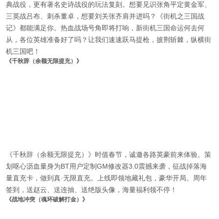
典战役，更有著名史诗战役的玩法复刻。想要见识张角平定黄金军、
三英战吕布、刺杀董卓，想要刘关张齐肩并进吗？《街机之三国战
记》都能满足你。热血战场号角即将打响，新街机三国命运何去何
从，各位英雄准备好了吗？让我们速速跃马提枪，披荆斩棘，纵横街
机三国吧！
《千秋辞（余额无限提充）》
《千秋辞（余额无限提充）》时值春节，诚邀各路英豪前来体验。策
划呕心沥血量身为BT用户定制GM修改器3.0震撼来袭，征战掉落海
量直充卡，做到真·无限直充。上线即领地藏礼包，豪华开局。周年
签到，送赵云、送连抽、送绝版头像，海量福利领不停！
《战地冲突（魂环破解打金）》