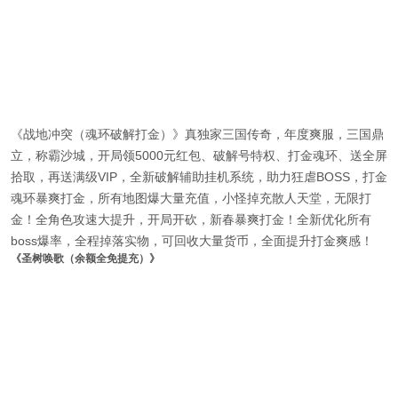
《战地冲突（魂环破解打金）》真独家三国传奇，年度爽服，三国鼎
立，称霸沙城，开局领5000元红包、破解号特权、打金魂环、送全屏
拾取，再送满级VIP，全新破解辅助挂机系统，助力狂虐BOSS，打金
魂环暴爽打金，所有地图爆大量充值，小怪掉充散人天堂，无限打
金！全角色攻速大提升，开局开砍，新春暴爽打金！全新优化所有
boss爆率，全程掉落实物，可回收大量货币，全面提升打金爽感！
《圣树唤歌（余额全免提充）》