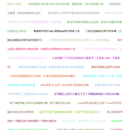
血女王在哪）
fil币价格今日行情-Filecoin今日行情，最新消息，24小时实时汇率
dnf光环怎
么获得（dnf光环装扮怎么弄）
NEW是什么币种?牛顿/NEW币未来前景如何
Mask币会成为
百倍币吗？Mask币2025年能涨到多少价格预测
诛仙手游爆伤爆减怎么提高（诛仙手游爆抗和爆
伤减免怎么取舍）
购物软件排行app 购物app排行榜前十名
三国志战略版武将升级攻略（三
国志战略版武将快速升级技巧）
宝可梦传说阿尔宙斯首领的区别是什么（阿尔宙斯gf）
有什
么新出免费的回合网游游戏（免费回合制网游排行榜前十名）
非小号币行情app下载最新版，非
小号交易所官网行情查询地址入口
王者荣耀一个月可以获得多少紫星币（王者多少钱一个紫星
币）
问道手游法金带什么法宝（问道手游法金带什么法宝好看）
莱特币国际交易平台排名
江南百景图紫藤花怎么获得（江南百景图紫色的布在哪里）
抹茶交易所不注册了怎么办？抹茶
交易所app注册成功步骤
okex挖矿怎么挖？okex挖矿具体操作步骤
币圈投资数字货币必备
APP有哪些?_币圈交易平台app排名
在币圈怎么用几千赚几十万？币圈最挣钱的十种办法详解
地下城堡3魂之诗沃夫加藏身在哪（地下城堡3沃尔加）
Luna币未来前景怎么样？Luna币2025
最新消息未来走势预测
冰原守卫者三级燃料如何获取（冰原守卫者武器大全）
有人靠比特币
发财？币圈交易大神有哪些？币圈大佬排名
以太坊科普：理解ERC-20 token合约
dnf如何申