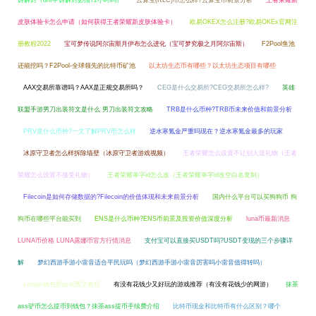
诉解封（dnf申诉解封必须72小时吗）
云算宝(RLC)币怎么样?云算宝币前景分析
王者荣耀新
皮肤体验卡怎么申请（如何获得王者荣耀新皮肤体验卡）
欧易OKEX怎么注册?欧易OKEx官网注
册教程2022
宝可梦传说阿尔宙斯月伊布怎么进化（宝可梦究极之月阿尔宙斯）
F2Pool鱼池
还能挖吗？F2Pool-全球领先的比特币矿池
以太坊生态币有哪些？以太坊生态项目有哪些
AAX交易所靠谱吗？AAX是正规交易所吗？
CEG是什么交易所?CEG交易所怎么样?
英雄
联盟手游男刀出装符文是什么 男刀出装符文攻略
TRB是什么币种?TRB币未来价值和前景分析
PRV是什么币种?一文了解PRV币怎么样
逆水寒氪金严重吗现在？逆水寒氪金最多的玩家
冰原守卫者怎么样拆除墙壁（冰原守卫者游戏视频）
王者荣耀怎么设置不让别人送礼物（王者
荣耀怎么设置不接受礼物）
王者荣耀单字id怎么改（王者荣耀单字id改空白名复制）
Filecoin是如何存储数据的?Filecoin的价值体现和未来前景分析
国内什么平台可以买狗狗币 狗
狗币在哪些平台能买到
ENS是什么币种?ENS币前景及投资价值深度分析
luna币最新消息
LUNA币价格 LUNA露娜币官方行情消息
支付宝可以直接买USDT吗?USDT变现的三个步骤详
解
梦幻西游手游小雷音适合平民玩吗（梦幻西游手游小雷音厉害吗小雷音值得转吗）
Ledger钱包初始化图文教程
有没有花钱少又好玩的游戏推荐（有没有花钱少的网游）
抹茶
ass驴币怎么提币到钱包？抹茶ass提币手续费介绍
比特币现金和比特币有什么区别？哪个