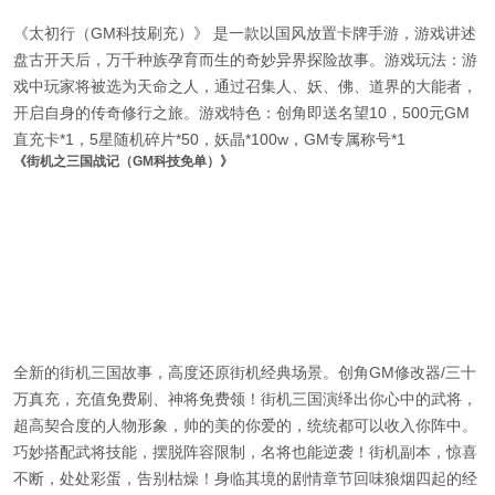
《太初行（GM科技刷充）》 是一款以国风放置卡牌手游，游戏讲述
盘古开天后，万千种族孕育而生的奇妙异界探险故事。游戏玩法：游
戏中玩家将被选为天命之人，通过召集人、妖、佛、道界的大能者，
开启自身的传奇修行之旅。游戏特色：创角即送名望10，500元GM
直充卡*1，5星随机碎片*50，妖晶*100w，GM专属称号*1
《街机之三国战记（GM科技免单）》
全新的街机三国故事，高度还原街机经典场景。创角GM修改器/三十
万真充，充值免费刷、神将免费领！街机三国演绎出你心中的武将，
超高契合度的人物形象，帅的美的你爱的，统统都可以收入你阵中。
巧妙搭配武将技能，摆脱阵容限制，名将也能逆袭！街机副本，惊喜
不断，处处彩蛋，告别枯燥！身临其境的剧情章节回味狼烟四起的经