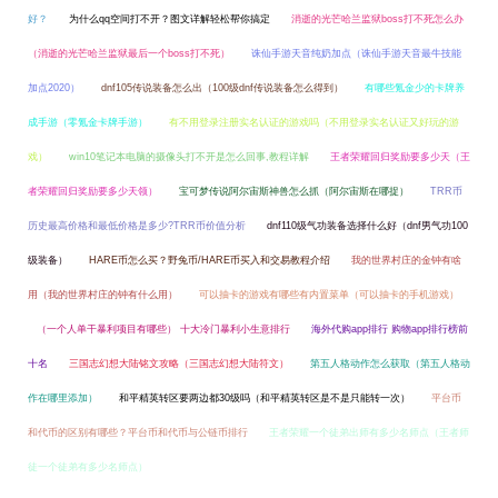
好？
为什么qq空间打不开？图文详解轻松帮你搞定
消逝的光芒哈兰监狱boss打不死怎么办
（消逝的光芒哈兰监狱最后一个boss打不死）
诛仙手游天音纯奶加点（诛仙手游天音最牛技能
加点2020）
dnf105传说装备怎么出（100级dnf传说装备怎么得到）
有哪些氪金少的卡牌养
成手游（零氪金卡牌手游）
有不用登录注册实名认证的游戏吗（不用登录实名认证又好玩的游
戏）
win10笔记本电脑的摄像头打不开是怎么回事,教程详解
王者荣耀回归奖励要多少天（王
者荣耀回归奖励要多少天领）
宝可梦传说阿尔宙斯神兽怎么抓（阿尔宙斯在哪捉）
TRR币
历史最高价格和最低价格是多少?TRR币价值分析
dnf110级气功装备选择什么好（dnf男气功100
级装备）
HARE币怎么买？野兔币/HARE币买入和交易教程介绍
我的世界村庄的金钟有啥
用（我的世界村庄的钟有什么用）
可以抽卡的游戏有哪些有内置菜单（可以抽卡的手机游戏）
（一个人单干暴利项目有哪些） 十大冷门暴利小生意排行
海外代购app排行 购物app排行榜前
十名
三国志幻想大陆铭文攻略（三国志幻想大陆符文）
第五人格动作怎么获取（第五人格动
作在哪里添加）
和平精英转区要两边都30级吗（和平精英转区是不是只能转一次）
平台币
和代币的区别有哪些？平台币和代币与公链币排行
王者荣耀一个徒弟出师有多少名师点（王者师
徒一个徒弟有多少名师点）