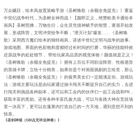
万众瞩目，绘本风放置策略手游《圣树唤歌（余额全免提充）》重返
中世纪战争时代，为圣树女神而战！【颜即正义，绝赞欧美卡通绘本
画风】圣树照拂，万物生衍，众生灵凭借神赋予的智慧，逐渐开始发
展，形成阵营，文明冲突纷争不断，“湮灭计划”爆发……《圣树唤
歌》采用西方魔幻绘本的独特画风，讲述中世纪文明与战争的故事。
游戏地图、界面的色彩饱和度都经过长时间的打磨，华丽的技能特效
还原战争的处处细节， 带给玩家高品质的视觉体验！颜值就是正义！
《圣树唤歌（余额全免提充）》拥有上百位不同职业阵营、性格迥异
的英雄卡牌，立绘十分精美，如果你是个对画面挑剔的立绘党，那么
《圣树唤歌（余额全免提充）》的俊男美女们一定能满足你。游戏玩
法：游戏主要玩法是由玩家通过抽卡闯关不断提升自己的实力，去进
行闯关和挑战各种副本，还可以和工会内的伙伴们一起工会战和PK，
获取丰富的奖励。还有各种丰富氏族大战，可以与各路大神在竞技场
里一决高下，更可以在蓬莱内打造自己的一方天地，遇到意想不到的
惊喜。
《圣剑神域（GM点充毕业神兽）》