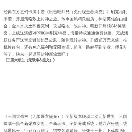
经典东方玄幻卡牌手游《出击吧师兄（免付现金券刷充）》刷充福利
来袭，开启策略致上封神之旅。传承国风精良画质，神话英雄自由组
合，金木水火土阵容克制，攻城略地一战封神。萌新开局领GM神装
套，上线送满级VIP和GM刷充特权，海量特权通通免费兑换。完成活
跃任务再送青丘狐仙妲己皮肤，陪你玩转封神。升级送万元充值，挂
机掉红包，还有免充福利和无限资源，简直一路躺平到毕业。师兄别
等了，快来一起谱写封神新篇章吧！
《三国大领主（无限爆衣提充）》
《三国大领主（无限爆衣提充）》全新版本联动二次元新世界，三国
降临一批全新爆衣女将，全新玩法、全新养成系统，揽六宫粉黛，统
乱世风云，征召百万雄兵，结交各路诸侯，争夺十三州。下载就送5