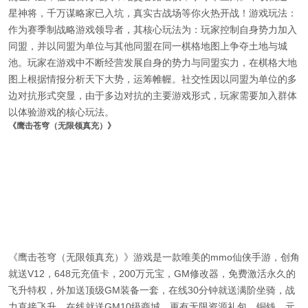
星神将，千万谋略家已入坑，真实古战场等你火热开战！游戏玩法：
作为赛季制战略游戏领导者，其核心玩法为：玩家控制自身势力加入
同盟，并以同盟为单位与其他同盟在同一棋格地图上争夺土地与城
池。玩家在游戏中不断经营发展自身的势力与同盟实力，在棋格大地
图上根据情报分析天下大势，运筹帷幄。社交性因以同盟为单位的多
边对抗形式突显，由于多边对抗的主要游戏形式，玩家需要加入群体
以体验游戏的核心玩法。
《鹰击苍穹（无限领真充）》
《鹰击苍穹（无限领真充）》游戏是一款唯美的mmo仙侠手游，创角
就送V12，648元充值卡，200万元宝，GM修改器，免费激活永久的
飞升特权，外加送顶级GM装备一套，在线30分钟就送满阶坐骑，战
力直接飞升，在线就送GM10级商城，更有无限资源礼包，铜钱，元