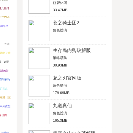
益智休闲
者几星排
33.47MB
币?MNU
苍之骑士团2
原神平民
角色扮演
天龙
生存岛内购破解版
新消息？维
策略塔防
（cf普
30.93Mb
花钱的游
龙之刃官网版
币和狗狗
角色扮演
挖矿怎么
179.69MB
在哪（宝
九道真仙
六分仪怎
角色扮演
身份揭
165.3MB