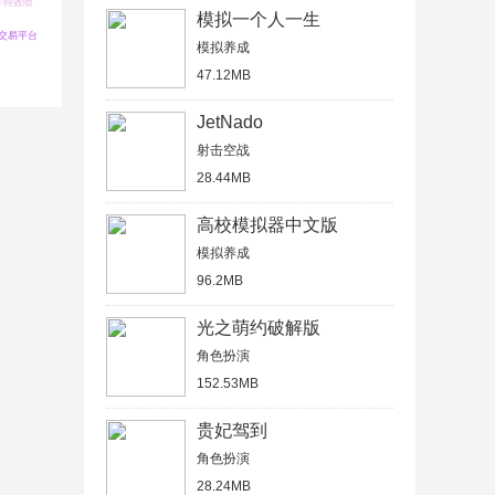
作特效喷
模拟一个人一生
交易平台
模拟养成
47.12MB
JetNado
射击空战
28.44MB
高校模拟器中文版
模拟养成
96.2MB
光之萌约破解版
角色扮演
152.53MB
贵妃驾到
角色扮演
28.24MB