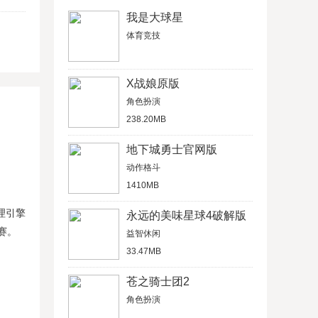
我是大球星
体育竞技
X战娘原版
角色扮演
238.20MB
地下城勇士官网版
动作格斗
1410MB
理引擎
永远的美味星球4破解版
赛。
益智休闲
33.47MB
苍之骑士团2
角色扮演