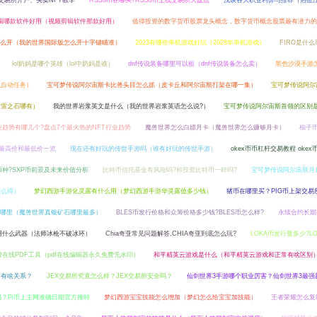
sea交易所开户、买卖NFT教学
RSS3币在哪买?RSS3币上线交易所大盘点
浅谈各大职业利弊与推荐（热血
辑哪款软件好用（视频剪辑软件那款好用）
值得投资的数字货币股票龙头概念，数字货币概念股票最有潜力的
么开（我的世界国际版怎么开十字键瞄准）
2023有哪些单机游戏好玩（2028年单机游戏）
FIRO是什么
lol奶妈是哪个英雄（lol中奶妈是谁）
dnf传说装备哪里可以租（dnf传说装备怎么卖）
黑色沙漠手游
么自动任务）
宝可梦传说阿尔宙斯卡比兽头目怎么抓（皮卡丘和阿尔宙斯打架在哪一集）
宝可梦传说阿尔
斯雷之石哪有）
我的世界岩浆英文是什么（我的世界岩浆英语怎么说?）
宝可梦传说阿尔宙斯首领的区别
业趋势有哪几个?盘点7个最火热的NFT行业趋势
魔兽世界怎么白嫖月卡（魔兽世界怎么赚够月卡）
柚子
史最高价和最低价一览
现在还有好玩的传世手游吗（谁有好玩的传世手游）
okex币币杠杆交易教程 oke
币种?SXP币前景及未来价值分析
比特币信托基金有风险吗?和投资比特币一样吗?
宝可梦传说阿尔宙斯月
怎么得）
梦幻西游手游化灵露有什么用（梦幻西游手游华灵露值多少钱）
猪币在哪里买？PIG币上架交易
哪里（魔兽世界真银矿石哪里最多）
BLES币发行价格和众筹价格多少钱?BLES币怎么样?
永续合约长期
用什么武器（法师冰枪不破冰环）
Chia奇亚常见问题解答,CHIA奇亚到底怎么玩?
LOKA币发行量多少?L
在线PDF工具（pdf在线编辑器永久免费无水印）
和平精英云游戏是什么（和平精英云游戏和正常有啥区别
币有啥关系？
JEX交易所究竟怎么样？JEX交易所安全吗？
仙剑世界3手游哪个职业厉害？仙剑世界3最强
吗？Pi币上主网准确日期官方推特
梦幻西游宝宝技能怎么增加（梦幻怎么给宝宝加技能）
王者荣耀怎么复