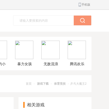
手机版
的小
暴力女孩
无敌流浪
腾讯欢乐
球大
模拟器汉
汉8无敌版
斗地主正
解版
化版
版
首页
游戏下载
体育竞技
乒乓大魔王2
>
>
>
相关游戏