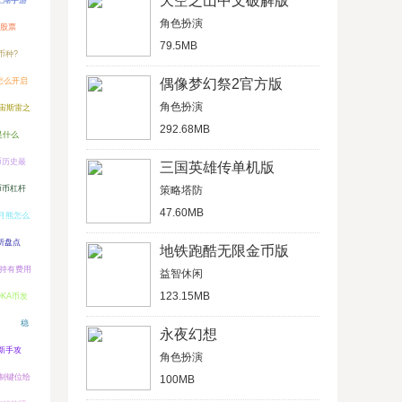
天空之山中文破解版
江湖手游
角色扮演
股票
79.5MB
币种?
怎么开启
偶像梦幻祭2官方版
角色扮演
宙斯雷之
292.68MB
是什么
币历史最
三国英雄传单机版
x币币杠杆
策略塔防
47.60MB
月熊怎么
所盘点
地铁跑酷无限金币版
持有费用
益智休闲
123.15MB
OKA币发
）
稳
永夜幻想
新手攻
角色扮演
制键位给
100MB