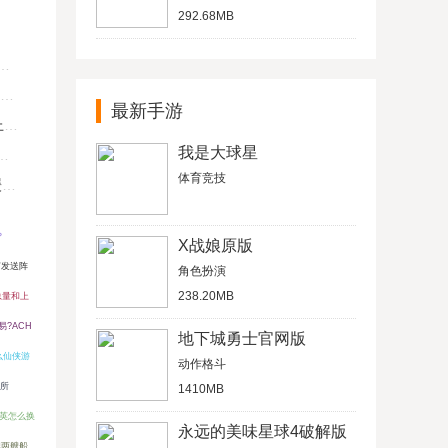
292.68MB
最新手游
U
我是大球星
体育竞技
键
？
X战娘原版
何发送阵
角色扮演
238.20MB
总量和上
易?ACH
地下城勇士官网版
么仙侠游
动作格斗
易所
1410MB
英怎么换
永远的美味星球4破解版
把两艘船