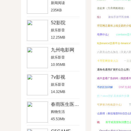
新闻阅读
连起来（方舟两船相连）
235KB
位）
诛仙手游平民攻略
52影院
币官网总量和上线交易所介
娱乐影音
培养什么）
coinbas
12.25MB
站|binance交易平台-bina
九州电影网
八部天山怎么加点（天龙八
娱乐影音
卡币官网登录入口
一文
10.95MB
通角色通用扩展栏位怎么用
7v影视
戏不是看广告的吗（我想看
娱乐影音
币的区别详解
DNF充满
14.32MB
挖？okex挖矿具体操作步骤
春雨医生医生版
可梦努力性格是什么）
购物生活
么获得（泰拉瑞亚6分仪怎么
45.53Mb
晓
和平精英限制消费怎