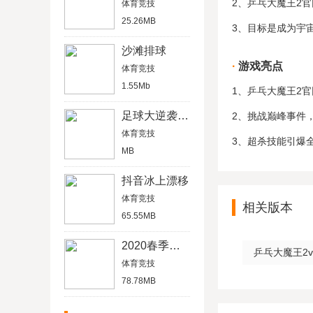
2、乒乓大魔王2
体育竞技
25.26MB
3、目标是成为宇
沙滩排球
游戏亮点
体育竞技
1.55Mb
1、乒乓大魔王2
足球大逆袭变态版
2、挑战巅峰事件
体育竞技
3、超杀技能引爆
MB
抖音冰上漂移
体育竞技
相关版本
65.55MB
2020春季甲子园
乒乓大魔王2v1
体育竞技
78.78MB