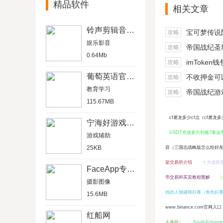
精品软件
相关文章
铃声剪辑音乐制作免费破解版
宝可梦传说阿尔宙
攻略
娱乐影音
帝国战纪圣坛
攻略
0.64Mb
imToken
攻略
葡萄英语官网版
不收押金可以在家做的
攻略
教育学习
帝国战纪游戏船
攻略
115.67MB
cf屠龙多少cf点（cf屠龙
宁海好游戏大厅
USDT充值多久到账?泰
游戏辅助
25KB
容（三国志战略版怎么给好
架交易所介绍
十大虚拟
FaceApp专业破解版
币交易和买卖教程图解
摄影图像
戏的人物建模好看（角色好
15.6MB
www.binance.com官网入口
红船网
头像框）
SouthXcha