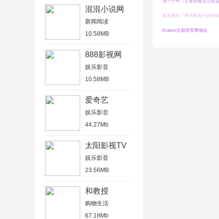
另一个号（王者荣耀怎么把这
混混小说网
雾在哪买（和平精英中的特
新闻阅读
Kraken交易所官网地址
10.58MB
888影视网
娱乐影音
10.58MB
爱奇艺
娱乐影音
44.27Mb
太阳影视TV
娱乐影音
23.56MB
和教授
购物生活
67.18Mb