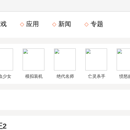
戏
应用
新闻
专题
血少女
模拟装机
绝代名师
亡灵杀手
愤怒
文数字
公司破解
无限曲玉
鸟星
版
版
版
战2破
2