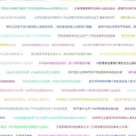
币安在中国能下载吗？币安交易所Binance官网登录入口
王者荣耀星耀可以和什么段位排位（星耀可以和王
（诛仙手游平民攻略图）
火币交易所还可靠吗?三个头部数字货币交易所比较下,哪家更靠谱?
MNU是什么
绍
明日之后房子设计图纸双人地基四合院 ，成本最低的双人别墅设计图解
原神中适合培养的平民角色（
e是什么意思?Coinbase上市将产生怎样的影响?
币安交易所合约怎么开户？币安交易所交易流程
安币官方网
nce官网地址入口
永劫无间帧数低怎么办（永劫无间帧数太低）
SocialFi有哪些项目?SocialFi概念币种盘点
部天山加点都长多少）
梦幻西游手游鬼王是什么（梦幻西游手游鬼将详解）
维卡币2025中国官网今天最
读懂区块链BSN是什么意思?
imToken钱包安全知识：假二维码案例详解
cf普通角色通用扩展栏位怎么获得
）
csgo怎么标记位置（csgo标记位置怎么设置）
EGT是什么币种?EGT币前景和未来价值分析
有不
不花钱的游戏）
洛克王国齿龙怎么获得（洛克王国齿轮转动攻略）
柴犬币和狗狗币哪个有投资价值？柴犬
爱慕的信有什么作用（dnf2021充满爱慕的信）
国外电影网站有哪些？看国外电影用哪个app最全
okex
如何充值时空猎人（时空猎人充值卡）
ATM是什么币种?ATM币价值分析详细介绍
精灵宝可梦奋斗沙
TRX币未来能涨到多少钱？TRX波场币未来十年估值预测
DOT是什么币？dot币的投资价值分析
泰拉瑞亚
获得）
win10电脑C盘满了怎么清理？win10清理c盘垃圾的cmd命令
比特币之父是谁?比特币创始人真实
么取消（和平精英被限制消费是什么意思）
王者荣耀回归奖励要多少天（王者荣耀回归奖励要多少天领）