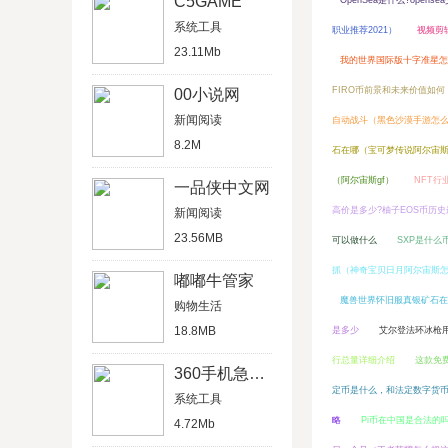
C5GAME
OpenSea是什么?open
系统工具
职业推荐2021）
视频剪
23.11Mb
我的世界国际版十字准星怎
FIRO币前景和未来价值如何
00小说网
新闻阅读
自动战斗（黑色沙漠手游怎
8.2M
石在哪（宝可梦传说阿尔宙
（阿尔宙斯gf）
NFT行
一品侠中文网
高价是多少?柚子EOS币历
新闻阅读
23.56MB
可以做什么
SXP是什么
抓（神奇宝贝日月阿尔宙斯
嘟嘟牛管家
魔兽世界怀旧服真银矿石在
购物生活
18.8MB
是多少
艾尔登法环冰枪
行总量详细介绍
这款免费
360手机急救箱
定币是什么，和法定数字货
系统工具
略
Pi币在中国是合法的
4.72Mb