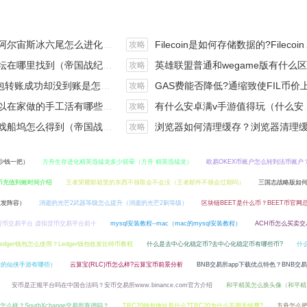
斯冰六尾怎么进化（宝可梦冰六尾怎么得）
Filecoin是如何存储数据的?Filecoin的价值体现和未来前景分析
攻略
在哪里找到（帝国战纪游戏攻略）
英雄联盟普通和wegame版有什么区别（英雄联盟wegame版和英雄联盟）
攻略
钱包转账成功却没到账是怎么回事?
GAS费能否降低?通缩致使FIL币价上涨,近看1000
攻略
手工活有哪些？四个可以操作的小项目真是可靠
有什么安卓满v手游值得玩（什么安卓手游好玩）
攻略
坞怎么得到（帝国战纪战役攻略）
浏览器如何清理缓存？浏览器清理缓存快捷
攻略
多少钱一把）
方舟生存进化精英迅猛龙多少箭晕（方舟 精英迅猛龙）
欧易OKEX币账户怎么转到法币账户
达币充值到账时间介绍
王者荣耀邮箱里的东西不领取会不会没（王者邮件不领会过期吗）
三国志战略版如
友发阵容）
消逝的光芒2武器等级怎么提升（消逝的光芒2刷等级）
区块链BEET是什么币？BEET币官网
货币交易平台 虚拟货币交易平台前十
mysql安装教程--mac（mac的mysql安装教程）
ACH币怎么买卖交
Ledger钱包怎么使用？Ledger钱包收发比特币教程
什么是去中心化稳定币?去中心化稳定币有哪些币?
什
看的仙侠手游有哪些）
云算宝(RLC)币怎么样?云算宝币前景分析
BNB交易所app下载优点特色？BNB交
安币是正规平台吗在中国合法吗？安币交易所www.binance.com官方介绍
和平精英怎么换头像（和平精
nge怎么样？SouthXchange交易所靠谱吗？
TRC20钱包地址是什么?TRC20为什么不用手续费?
方舟怎么