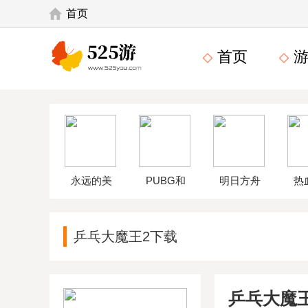
首页
首页
游
永远的美
PUBG和
明日方舟
热
味星球4破
平精英体
wikiapp
中
乒乓大魔王2下载
解版
验服
乒乓大魔王