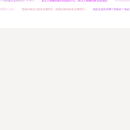
个号的键位复制到另一个号?）
第五人格雕刻家的技能是什么（第五人格雕刻家实战强度）
和平精英动
效喷雾怎么用）
星露谷物语大眼鱼在哪里钓（星露谷物语鲶鱼在哪里钓）
海妖交易所是哪个国家的？海妖