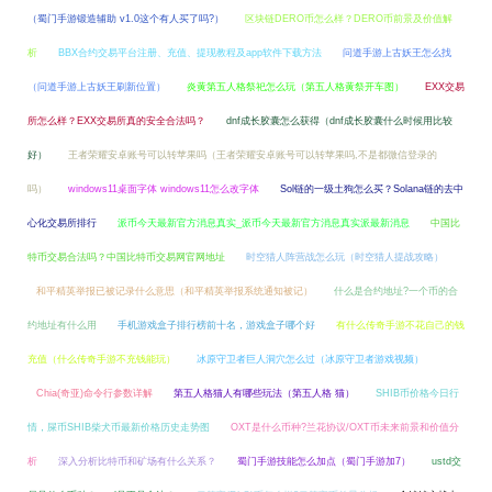
（蜀门手游锻造辅助 v1.0这个有人买了吗?）
区块链DERO币怎么样？DERO币前景及价值解
析
BBX合约交易平台注册、充值、提现教程及app软件下载方法
问道手游上古妖王怎么找
（问道手游上古妖王刷新位置）
炎黄第五人格祭祀怎么玩（第五人格黄祭开车图）
EXX交易
所怎么样？EXX交易所真的安全合法吗？
dnf成长胶囊怎么获得（dnf成长胶囊什么时候用比较
好）
王者荣耀安卓账号可以转苹果吗（王者荣耀安卓账号可以转苹果吗,不是都微信登录的
吗）
windows11桌面字体 windows11怎么改字体
Sol链的一级土狗怎么买？Solana链的去中
心化交易所排行
派币今天最新官方消息真实_派币今天最新官方消息真实派最新消息
中国比
特币交易合法吗？中国比特币交易网官网地址
时空猎人阵营战怎么玩（时空猎人提战攻略）
和平精英举报已被记录什么意思（和平精英举报系统通知被记）
什么是合约地址?一个币的合
约地址有什么用
手机游戏盒子排行榜前十名，游戏盒子哪个好
有什么传奇手游不花自己的钱
充值（什么传奇手游不充钱能玩）
冰原守卫者巨人洞穴怎么过（冰原守卫者游戏视频）
Chia(奇亚)命令行参数详解
第五人格猫人有哪些玩法（第五人格 猫）
SHIB币价格今日行
情，屎币SHIB柴犬币最新价格历史走势图
OXT是什么币种?兰花协议/OXT币未来前景和价值分
析
深入分析比特币和矿场有什么关系？
蜀门手游技能怎么加点（蜀门手游加7）
ustd交