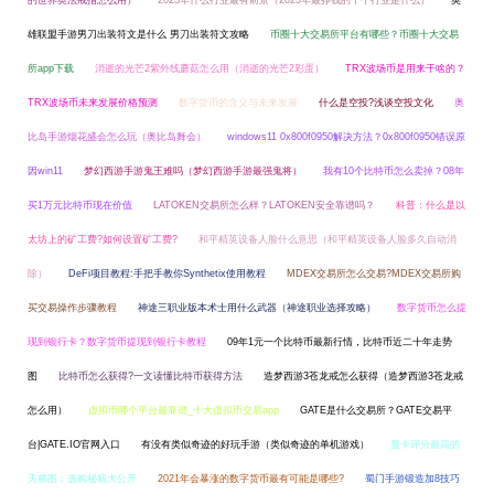
的世界奥法戒指怎么用）
2023年什么行业最有前景（2023年最挣钱的十个行业是什么）
英
雄联盟手游男刀出装符文是什么 男刀出装符文攻略
币圈十大交易所平台有哪些？币圈十大交易
所app下载
消逝的光芒2紫外线蘑菇怎么用（消逝的光芒2彩蛋）
TRX波场币是用来干啥的？
TRX波场币未来发展价格预测
数字货币的含义与未来发展
什么是空投?浅谈空投文化
奥
比岛手游烟花盛会怎么玩（奥比岛舞会）
windows11 0x800f0950解决方法？0x800f0950错误原
因win11
梦幻西游手游鬼王难吗（梦幻西游手游最强鬼将）
我有10个比特币怎么卖掉？08年
买1万元比特币现在价值
LATOKEN交易所怎么样？LATOKEN安全靠谱吗？
科普：什么是以
太坊上的矿工费?如何设置矿工费?
和平精英设备人脸什么意思（和平精英设备人脸多久自动消
除）
DeFi项目教程:手把手教你Synthetix使用教程
MDEX交易所怎么交易?MDEX交易所购
买交易操作步骤教程
神途三职业版本术士用什么武器（神途职业选择攻略）
数字货币怎么提
现到银行卡？数字货币提现到银行卡教程
09年1元一个比特币最新行情，比特币近二十年走势
图
比特币怎么获得?一文读懂比特币获得方法
造梦西游3苍龙戒怎么获得（造梦西游3苍龙戒
怎么用）
虚拟币哪个平台最靠谱_十大虚拟币交易app
GATE是什么交易所？GATE交易平
台|GATE.IO官网入口
有没有类似奇迹的好玩手游（类似奇迹的单机游戏）
显卡评分最高的
天梯图：选购秘籍大公开
2021年会暴涨的数字货币最有可能是哪些?
蜀门手游锻造加8技巧