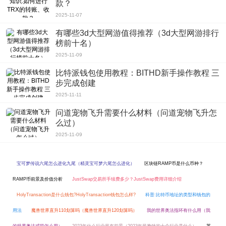
款？
4、如果你有喜欢你的明星，你可以选择在后台和你合影、开启一间模式还可以
2025-11-07
自动合成呢!
软件亮点
有哪些3d大型网游值得推荐（3d大型网游排行
1、如果你是一个摄影爱好者，这个软件真的很值得拥有，拥有各种各样的摄影
榜前十名）
功能和捏脸系统!
2025-11-09
2、这是一个非常好的拍照软件、用ai来改变你的脸真的很有趣，它也能让你光
比特派钱包使用教程：BITHD新手操作教程 三
彩照人!
步完成创建
编辑点评
2025-11-11
FaceApp专业破解版真的很有趣，想自拍脱颖而出吗?照片编辑区将帮助你点击
问道宠物飞升需要什么材料（问道宠物飞升怎
一下!旋转、剪切、增强等功能让你简单而不简单，更具约束力的新玩法，各种潮
么过）
流杂志风边框为你的自拍添加足够的素材，展现你的个性风格!
2025-11-09
宝可梦传说六尾怎么进化九尾（精灵宝可梦六尾怎么进化）
区块链RAMP币是什么币种？
RAMP币前景及价值分析
JustSwap交易所手续费多少？JustSwap费用详细介绍
HolyTransaction是什么钱包?HolyTransaction钱包怎么样?
科普:比特币地址的类型和钱包的
用法
魔兽世界直升110划算吗（魔兽世界直升120划算吗）
我的世界奥法指环有什么用（我