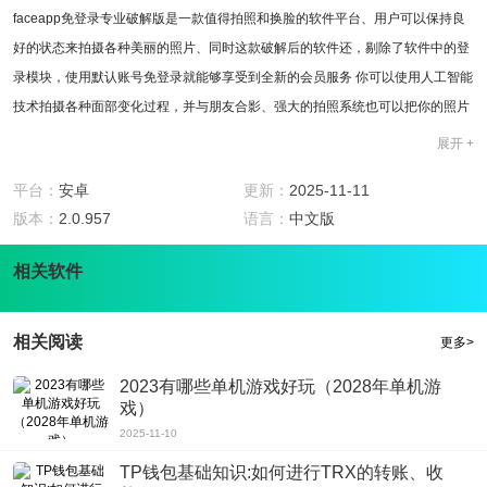
faceapp免登录专业破解版是一款值得拍照和换脸的软件平台、用户可以保持良
好的状态来拍摄各种美丽的照片、同时这款破解后的软件还，剔除了软件中的登
录模块，使用默认账号免登录就能够享受到全新的会员服务 你可以使用人工智能
技术拍摄各种面部变化过程，并与朋友合影、强大的拍照系统也可以把你的照片
发给朋友。
展开 +
版本说明
1、剔除了软件中的登录模块，使用默认账号免登录就能够享受到全新的会员服
平台：
安卓
更新：
2025-11-11
务
版本：
2.0.957
语言：
中文版
2、破解了专业版会员所享受的所有服务，从现在开始你也可以自由的使用这款
相关软件
软件!
软件特色
1、只要你掌握各种摄影技巧，你就一定能拍出不同风格的照片、简单的三个步
相关阅读
更多>
骤可以让你感受到拍照的乐趣、
2、这个软件甚至提供了一个全新的教程，只要你按照步骤操作，同时你可以制
2023有哪些单机游戏好玩（2028年单机游
戏）
作不同的精美图片集
2025-11-10
3、各种清晰的操作模式，你可以随时改变你的化身，只要你长时间使用它，你
就可以成为一名PS高手;
TP钱包基础知识:如何进行TRX的转账、收