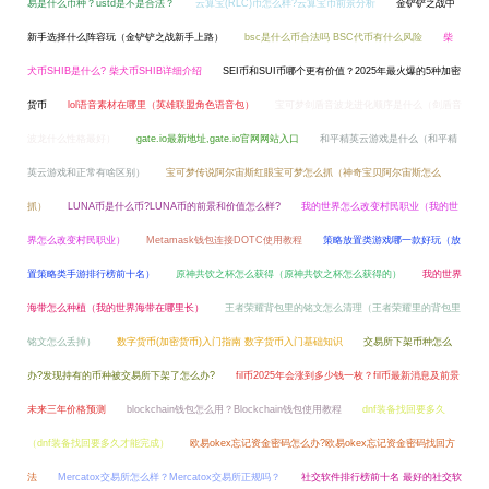
易是什么币种？ustd是不是合法？
云算宝(RLC)币怎么样?云算宝币前景分析
金铲铲之战中
新手选择什么阵容玩（金铲铲之战新手上路）
bsc是什么币合法吗 BSC代币有什么风险
柴
犬币SHIB是什么? 柴犬币SHIB详细介绍
SEI币和SUI币哪个更有价值？2025年最火爆的5种加密
货币
lol语音素材在哪里（英雄联盟角色语音包）
宝可梦剑盾音波龙进化顺序是什么（剑盾音
波龙什么性格最好）
gate.io最新地址,gate.io官网网站入口
和平精英云游戏是什么（和平精
英云游戏和正常有啥区别）
宝可梦传说阿尔宙斯红眼宝可梦怎么抓（神奇宝贝阿尔宙斯怎么
抓）
LUNA币是什么币?LUNA币的前景和价值怎么样?
我的世界怎么改变村民职业（我的世
界怎么改变村民职业）
Metamask钱包连接DOTC使用教程
策略放置类游戏哪一款好玩（放
置策略类手游排行榜前十名）
原神共饮之杯怎么获得（原神共饮之杯怎么获得的）
我的世界
海带怎么种植（我的世界海带在哪里长）
王者荣耀背包里的铭文怎么清理（王者荣耀里的背包里
铭文怎么丢掉）
数字货币(加密货币)入门指南 数字货币入门基础知识
交易所下架币种怎么
办?发现持有的币种被交易所下架了怎么办?
fil币2025年会涨到多少钱一枚？fil币最新消息及前景
未来三年价格预测
blockchain钱包怎么用？Blockchain钱包使用教程
dnf装备找回要多久
（dnf装备找回要多久才能完成）
欧易okex忘记资金密码怎么办?欧易okex忘记资金密码找回方
法
Mercatox交易所怎么样？Mercatox交易所正规吗？
社交软件排行榜前十名 最好的社交软