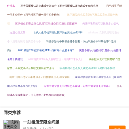
件排名
王者荣耀被认定为未成年怎么办（王者荣耀被认证为未成年会怎么样）
和平精英手册
一周多少积分（和平精英手册一周有多少积分）
数字藏品怎么买卖?数字藏品买卖交易操作教
程
区块链交易ID是什么意思?区块链交易ID通俗易懂解释
光遇呼吸药剂可以恢复多少氧气
（光遇心肺复苏）
古代人生酒馆闲聊以及拜佛的属性加成详解
windows10系统清理垃圾命
令？清理电脑垃圾的三个命令
诛仙手游命中和暴击哪个重要（诛仙手游命中和暴击哪个道法
高）
2021最新ETH挖矿教程?ETH挖矿用什么显卡好?
魔兽争霸rpg地图推荐,魔兽rpg地图排
名前十的游戏
和平精英123木头人在哪里玩（吃鸡123木头人）
易欧数字货币官网是哪个国
家的，ok网交易平台易欧交易所官方介绍
欧易狗狗币怎么买入和交易?OKEX买狗狗币教程
蚂蚁庄园小鸡宝宝考考你今天的答案是什么2022最新
星露谷物语祝尼魔小屋有什么用（星露谷
物语祝尼魔小屋作用介绍）
问道手游宠物飞升材料怎么获得（问道手游宠物飞升道具）
什么
游戏不充钱也能玩（什么游戏不充钱也能玩的游戏）
同类推荐
一刻相册无限空间版
73.29Mb
摄影图像