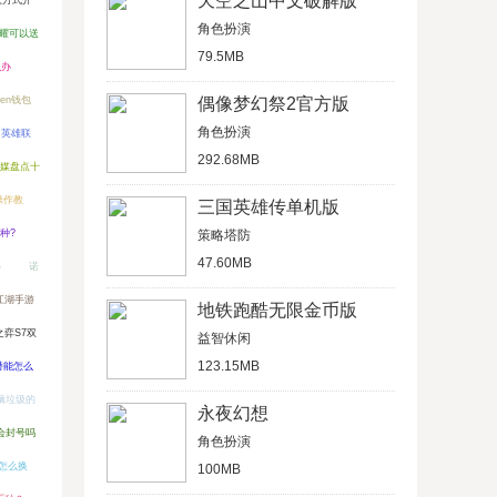
天空之山中文破解版
取方式介
角色扮演
耀可以送
79.5MB
么办
ken钱包
偶像梦幻祭2官方版
角色扮演
英雄联
292.68MB
媒盘点十
操作教
三国英雄传单机版
种?
策略塔防
47.60MB
）
诺
江湖手游
地铁跑酷无限金币版
之弈S7双
益智休闲
123.15MB
潜能怎么
脑垃圾的
永夜幻想
会封号吗
角色扮演
怎么换
100MB