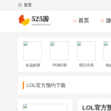
首页
首页
游
永远的美
PUBG和
明日方舟
热
味星球4破
平精英体
wikiapp
中
LOL官方预约下载
解版
验服
LOL官方