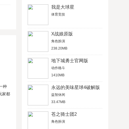
我是大球星
体育竞技
X战娘原版
角色扮演
238.20MB
地下城勇士官网版
动作格斗
1410MB
一种
永远的美味星球4破解版
玩家都
益智休闲
33.47MB
苍之骑士团2
角色扮演