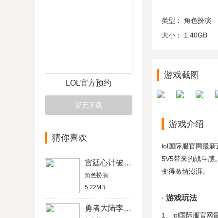
类型：
角色扮演
大小：
1.40GB
游戏截图
LOL官方预约
暂无下载
游戏介绍
猜你喜欢
lol国际服官网
5V5带来的战斗
宫廷心计破解版
变得激情澎湃。
角色扮演
5.22MB
游戏玩法
勇者大陆李连杰版
1、lol国际服