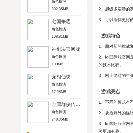
角色扮演
2、超级多端游的
302.35MB
3、可以给你更好
七国争霸
角色扮演
游戏特色
108.81MB
1、面对新的挑战
神剑决官网版
角色扮演
2、lol国际服
100MB
的技术比赛。
3、网上绝对的生
无相仙诀
角色扮演
游戏亮点
17.58MB
1、不同的模式有
金庸群侠传3无敌版
角色扮演
2、要抢野外的怪
248.35MB
3、lol国际服
验更加有趣。