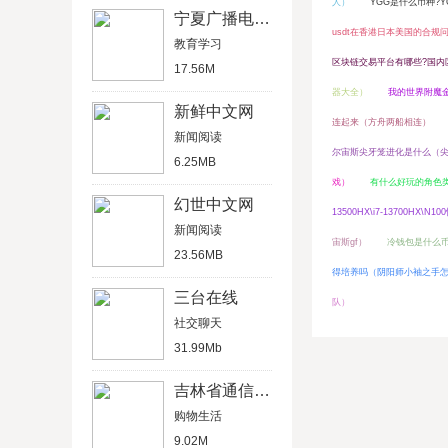
人）
YGG是什么币种?
宁夏广播电视大学
usdt在香港日本美国的合规
教育学习
区块链交易平台有哪些?国内
17.56M
器大全）
我的世界附魔
新鲜中文网
连起来（方舟两船相连）
新闻阅读
尔宙斯尖牙笼进化是什么（
6.25MB
戏）
有什么好玩的角色类
幻世中文网
13500HX\i7-13700HX\N
新闻阅读
宙斯gf）
冷钱包是什么
23.56MB
得培养吗（阴阳师小袖之手
三台在线
队）
社交聊天
31.99Mb
吉林省通信管理局
购物生活
9.02M