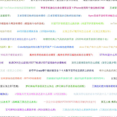
enson交易所靠谱安全吗？
数字货币冷钱包有哪些？盘点数字货币冷钱包
瑞波币如何获得?XRP瑞波币获
创建？imToken冷钱包设置图解教程
苹果手机微信分身在哪里设置？iPhone使用两个微信教程详解
王者荣
以送紫星币）
王者荣耀召唤师技能有哪些（王者荣耀里面的召唤师技能详解）
Apex英雄手游经常掉帧怎
作横版格斗网游有哪些（横版格斗动作游戏）
问道守护亲密度怎么刷的快（问道守护亲密有啥用）
imTo
手机端操作教程
dnf110级在哪换装备（100级dnf换装）
云顶之弈s7魔导转怎么合成（云顶之奕魔女转）
（英雄联盟手游王者段位是什么水平）
有哪些经典人气高的武侠手游（2020年武侠手游排行榜前十名）
外
登法环》第一
Cobo钱包如何转出数字货币资产？Cobo钱包使用教程
okex子账户有什么用？okex子账户
广州租房子哪里最便宜）
魔兽世界怒焰裂谷在哪里（魔兽世界怀旧服怒焰裂谷在哪里?）
STRAX是什么币
分析
欧易OKX怎么提现USDT?欧易USDT提现操作步骤教程
深空之眼潮音刻印怎么搭配（深空之眼夕誓
么完成（诺亚之心启程）
炒币平台app哪个最好最安全？十大数字货币在交易所上的排名
有什么热血武侠
比特派钱包使用教程：BITHD转账教程
目前最好玩的手游排行榜（最好玩的手游排行榜2021年）
云顶
盟云顶之弈7恶魔）
梦幻诛仙手游圣巫怎么加点（梦幻诛仙手游圣巫仙侣搭配）
三国志幻想大陆张星彩
潜能加点）
cf新版大厅无法组队状态是什么原因（cf没法组队）
电脑清理垃圾的命令代码是什么？清理电
怎么改名字（战略版三国志怎么改名）
一文让小白读懂的POW和POS概念详解(内含波卡)
第五人格 佛系
）
宝可梦阿尔宙斯怎么重新开档（阿尔宙斯怎么用）
三国志幻想大陆怎么更换阵容操作（三国志幻想大陆