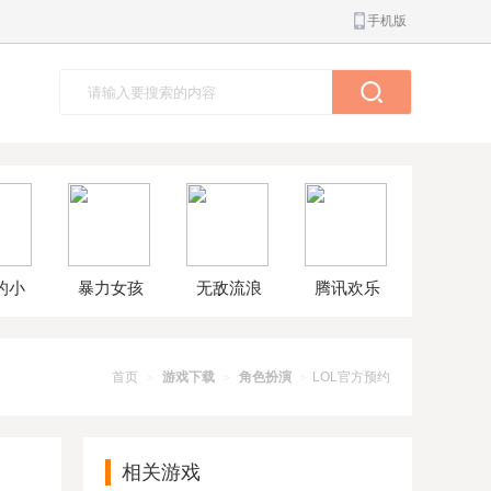
手机版
的小
暴力女孩
无敌流浪
腾讯欢乐
球大
模拟器汉
汉8无敌版
斗地主正
解版
化版
版
首页
游戏下载
角色扮演
LOL官方预约
>
>
>
相关游戏