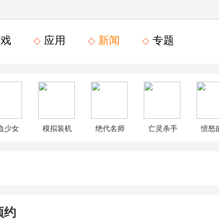
戏
应用
新闻
专题
血少女
模拟装机
绝代名师
亡灵杀手
愤怒
文数字
公司破解
无限曲玉
鸟星
版
版
版
战2破
预约