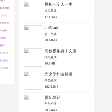
币种？
模拟一个人一生
内正规的
模拟养成
守卫者武
47.12MB
把两艘船
JetNado
梦传说阿
射击空战
放置游
28.44MB
i5-
高校模拟器中文版
得（阿尔
模拟养成
袖之手值
96.2MB
怎样加战
光之萌约破解版
角色扮演
152.53MB
贵妃驾到
角色扮演
28.24MB