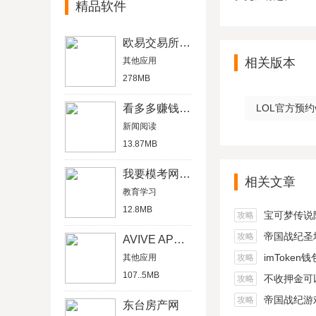
精品软件
欧易交易所APP官网版
其他应用
相关版本
278MB
看多多赚钱软件
LOL官方预约v
新闻阅读
13.87MB
我要模考网官在线题库
相关文章
教育学习
12.8MB
宝可梦传说阿尔宙
攻略
帝国战纪圣坛
攻略
AVIVE APP下载
imToken
其他应用
攻略
107..5MB
不收押金可以在家做的
攻略
帝国战纪游戏船
攻略
东台房产网