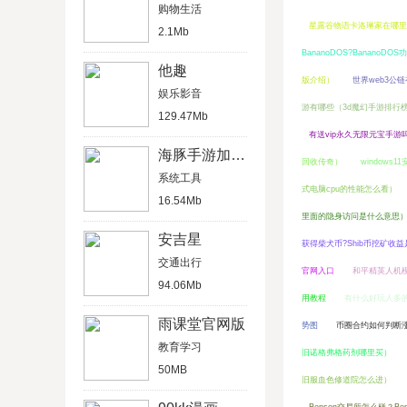
购物生活
星露谷物语卡洛琳家在哪里
2.1Mb
BananoDOS?BananoDO
他趣
版介绍）
世界web3公
娱乐影音
游有哪些（3d魔幻手游排行
129.47Mb
有送vip永久无限元宝手游
海豚手游加速器PUGB加速
回收传奇）
window
系统工具
式电脑cpu的性能怎么看）
16.54Mb
里面的隐身访问是什么意思
安吉星
获得柴犬币?Shib币挖矿收
交通出行
官网入口
和平精英人机
94.06Mb
用教程
有什么好玩人多
雨课堂官网版
势图
币圈合约如何判断涨
教育学习
旧诺格弗格药剂哪里买）
50MB
旧服血色修道院怎么进）