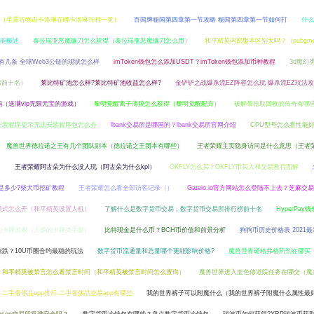
（星露谷物语卡洛琳在哪卡洛琳行程一览）
百闻牌秘闻第四章第一节攻略 秘闻第四章第一节如何打
什么
S功能概述
泰拉瑞亚恶魔镰刀怎么获得（泰拉瑞亚恶魔镰刀怎么用）
和平精英内部版本区别大吗？（pubgmob
链有几条 全球Web3公链的现状怎么样
imToken钱包怎么添加USDT？imToken钱包添加币种教程
3d魔幻
榜前十名）
莱比特矿池怎么样?莱比特矿池收益怎么样?
金铲铲之战爆杀流EZ阵容怎么玩 爆杀流EZ玩法
吗（送满vip无限元宝的游戏）
黎明觉醒离子薄膜怎么获得（黎明觉醒配方）
破解带拾取回收的传奇有哪
s11安装程序提示无法安装程序包怎么办
lbank交易所是哪国的？lbank交易所官网介绍
CPU型号怎么看性能
魔兽世界德拉诺之王有几个团队副本（德拉诺之王团本有哪些）
王者荣耀主页隐身访问是什么意思（王者
）
王者荣耀阿古朵为什么没人玩（阿古朵为什么kpl）
OKFLY怎么买？OKFLY币买入和交易教程图解
益是多少?柴犬币挖矿教程
王者荣耀怎么看全部访客记录（）
Gateio.io官方网站怎么登陆不上去？芝麻交易
模式怎么开（和平精英设置人机）
了解什么是数字货币交易，数字货币交易所排行榜前十名
HyperPay
的卡牌游戏（人多的卡牌类手游）
比特现金是什么币？BCH币价值和前景分析
狗狗币历史价格表 2021
跌？10U币圈合约最稳的玩法
数字货币流通量和总量哪个更能影响价格?
魔兽世界诺格弗格药剂在哪买
和平精英被禁言怎么看禁言时间（和平精英被禁言时间怎么查询）
魔兽世界进入血色修道院任务在哪交（魔
二手奢侈品app排行 二手奢侈品交易app有哪些
我的世界裤子可以附魔什么（我的世界裤子附魔什么属性最