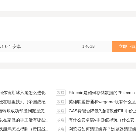
1.0.1 安卓
立即下载
1.40GB
斯冰六尾怎么进化（宝可梦冰六尾怎么得）
Filecoin是如何存储数据的?Filecoin的价值体现和未来前景分析
攻略
在哪里找到（帝国战纪游戏攻略）
英雄联盟普通和wegame版有什么区别（英雄联盟wegame版和英雄联盟）
攻略
钱包转账成功却没到账是怎么回事?
GAS费能否降低?通缩致使FIL币价上涨,近看1000
攻略
手工活有哪些？四个可以操作的小项目真是可靠
有什么安卓满v手游值得玩（什么安卓手游好玩）
攻略
坞怎么得到（帝国战纪战役攻略）
浏览器如何清理缓存？浏览器清理缓存快捷
攻略