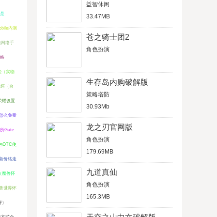
益智休闲
是
33.47MB
ile内测
苍之骑士团2
类网络手
角色扮演
攻略
些（实物
生存岛内购破解版
好坏（台
策略塔防
荣耀设置
30.93Mb
怎么免费
龙之刃官网版
所Gate
角色扮演
钱包OTC使
179.69MB
最新价格走
九道真仙
（魔兽怀
角色扮演
兽世界怀
165.3MB
好）