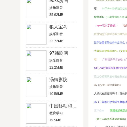
90kk漫画
Benson交易所怎么样？B
娱乐影音
绍
imToken冷钱包怎么
35.62MB
紫星币吗（王者荣耀可不可
（apex玩久了掉帧）
动
狼人宝岛
娱乐影音
WePiggy Optimism主网
22.72MB
盟手游王者段位条件是什么
大最佳开放世界RPG《艾尔
97韩剧网
程
广州租房干货攻略（
娱乐影音
12.25MB
STRAX币前景和未来的价值
亚之心紧要果篮奇遇任务怎
汤姆影院
吗（热血江湖武侠电影）
娱乐影音
10.58MB
人模式有恶魔契约吗（英雄联
选（三国志幻想大陆张星彩
中国移动和教育
三个命令
三国志战棋版
教育学习
（第五人格佛系违规游戏吗
19.5MB