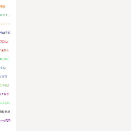
有哪些
分相当于王
铜和皇冠
梦幻手游
精英怎么
EC是什么
Eth2
系排名）
？屎币
合器详细介
师天赋怎
高成本武
宙斯石板
ysql安装