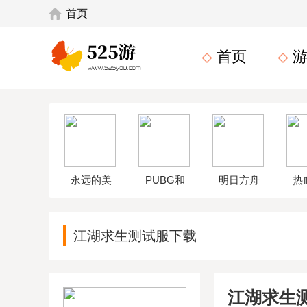
首页
首页
游
永远的美
PUBG和
明日方舟
热
味星球4破
平精英体
wikiapp
中
江湖求生测试服下载
解版
验服
江湖求生