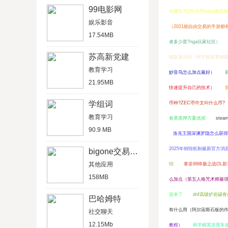
99电影网
在哪买?纪州犬币kishu购买
娱乐影音
（2021能自由交易的手游都
17.54MB
者多少星?nga玩家社区）
苏高新党建
组队加分吗（和平精英青铜
教育学习
妙音鸟怎么加点最好）
21.95MB
快速提升自己的技术）
学组词
币种?ZEC币中文叫什么币?
教育学习
各类质押方案优劣
ste
90.9 MB
洛克王国深渊罗隐怎么获得
2025年销毁机制最新官方消
bigone交易所最新版
其他应用
绍
拳皇98终极之战OL
158MB
么加点（第五人格咒术师最强天
器来了
dnf高级炉岩碳
巴哈姆特
有什么用（阿尔宙斯石板的
社交聊天
12.15Mb
教程）
和平精英吉普车