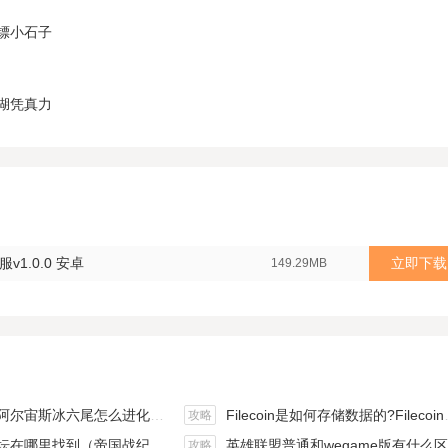
镖小石子
湖凭真力
1.0.0 安卓
立即下载
149.29MB
斯冰六尾怎么进化（宝可梦冰六尾怎么得）
Filecoin是如何存储数据的?Filecoin的价值体现和未来前景分析
攻略
在哪里找到（帝国战纪游戏攻略）
英雄联盟普通和wegame版有什么区别（英雄联盟wegame版和英雄联盟）
攻略