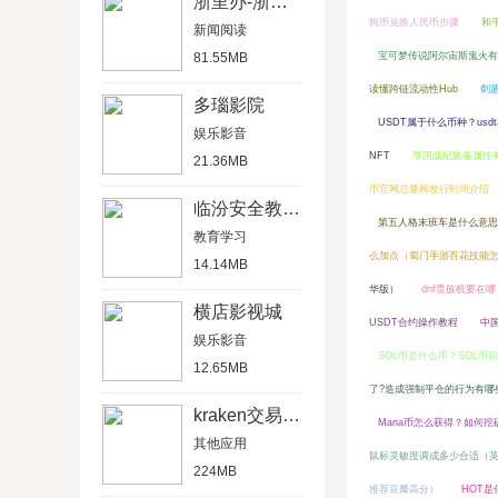
浙里办-浙江政务服务网
狗币兑换人民币步骤
和
新闻阅读
81.55MB
宝可梦传说阿尔宙斯鬼火有
读懂跨链流动性Hub
剑
多瑙影院
USDT属于什么币种？us
娱乐影音
NFT
帝国战纪装备属性
21.36MB
币官网总量和发行时间介绍
临汾安全教育平台
第五人格末班车是什么意思
教育学习
么加点（蜀门手游百花技能
14.14MB
华版）
dnf贵族机要在
横店影视城
USDT合约操作教程
中
娱乐影音
SOL币是什么币？SOL币
12.65MB
了?造成强制平仓的行为有哪
kraken交易所官网版
Mana币怎么获得？如何挖
其他应用
鼠标灵敏度调成多少合适（
224MB
推荐豆瓣高分）
HOT是