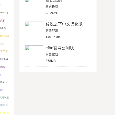
贵妃驾到
色）
角色扮演
28.24MB
优势?一文
址入口
传说之下中文汉化版
什么是
冒险解密
币种?DXL
140.96MB
有哪些?
cfhd官网公测版
花仙子怎
射击空战
准版和豪
868MB
怎么玩？
）
是全亏
福袋）
英雄联盟
19年电影
币?kishu