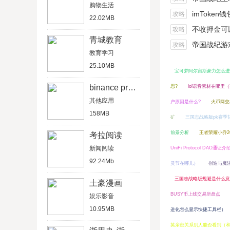
购物生活
imToken
攻略
22.02MB
不收押金可以在家做的
攻略
青城教育
帝国战纪游戏船
攻略
教育学习
25.10MB
宝可梦阿尔宙斯豪力怎么进
binance pro版
思?
lol语音素材在哪里
其他应用
户原因是什么?
火币网交
158MB
矿
三国志战略版pk赛季
前景分析
王者荣耀小乔2
考拉阅读
新闻阅读
UniFi Protocol DAO通证介
92.24Mb
灵节在哪儿）
创造与魔
三国志战略版规避是什么意
土豪漫画
BUSY币上线交易所盘点
娱乐影音
10.95MB
进化怎么显示快捷工具栏）
英亲密关系别人能否看到（