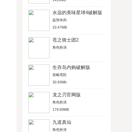
1410MB
永远的美味星球4破解版
益智休闲
33.47MB
苍之骑士团2
角色扮演
生存岛内购破解版
策略塔防
30.93Mb
龙之刃官网版
角色扮演
179.69MB
九道真仙
角色扮演