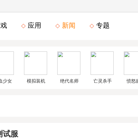
戏
应用
新闻
专题
血少女
模拟装机
绝代名师
亡灵杀手
愤怒
文数字
公司破解
无限曲玉
鸟星
版
版
版
战2破
测试服