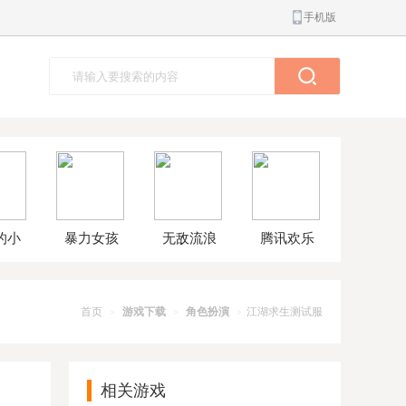
手机版
的小
暴力女孩
无敌流浪
腾讯欢乐
球大
模拟器汉
汉8无敌版
斗地主正
解版
化版
版
首页
游戏下载
角色扮演
江湖求生测试服
>
>
>
相关游戏