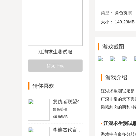
类型：
角色扮演
大小：
149.29MB
游戏截图
江湖求生测试服
暂无下载
游戏介绍
猜你喜欢
江湖求生测试服是
广漠非常的天下舆
复仇者联盟4
惓惓到肉的爽利冲
角色扮演
46.96MB
江湖求生测试
李连杰代言奇迹MU
游戏中有良多分歧