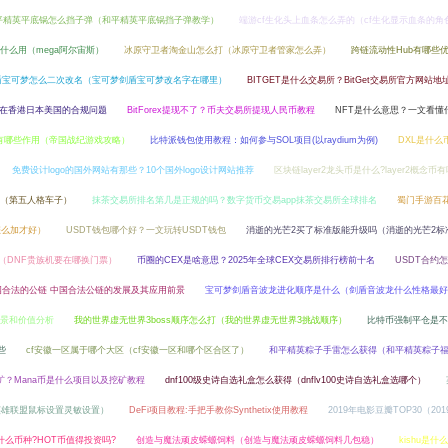
平精英平底锅怎么挡子弹（和平精英平底锅挡子弹教学）
端游cf生化头上血条怎么弄的（cf生化显示血条的角
什么用（mega阿尔宙斯）
冰原守卫者淘金山怎么打（冰原守卫者管家怎么弄）
跨链流动性Hub有哪些
盾宝可梦怎么二次改名（宝可梦剑盾宝可梦改名字在哪里）
BITGET是什么交易所？BitGet交易所官方网站地
dt在香港日本美国的合规问题
BitForex提现不了？币夫交易所提现人民币教程
NFT是什么意思？一文看懂
有哪些作用（帝国战纪游戏攻略）
比特派钱包使用教程：如何参与SOL项目(以raydium为例)
DXL是什么
免费设计logo的国外网站有那些？10个国外logo设计网站推荐
区块链layer2龙头币是什么?layer2概念币
（第五人格车子）
抹茶交易所排名第几是正规的吗？数字货币交易app抹茶交易所全球排名
蜀门手游百
怎么加才好）
USDT钱包哪个好？一文玩转USDT钱包
消逝的光芒2买了标准版能升级吗（消逝的光芒2标
哪（DNF贵族机要在哪换门票）
币圈的CEX是啥意思？2025年全球CEX交易所排行榜前十名
USDT合约
国合法的公链 中国合法公链的发展及其应用前景
宝可梦剑盾音波龙进化顺序是什么（剑盾音波龙什么性格最好
前景和价值分析
我的世界虚无世界3boss顺序怎么打（我的世界虚无世界3挑战顺序）
比特币强制平仓是不
些
cf安徽一区属于哪个大区（cf安徽一区和哪个区合区了）
和平精英粽子手雷怎么获得（和平精英粽子
矿？Mana币是什么项目以及挖矿教程
dnf100级史诗自选礼盒怎么获得（dnflv100史诗自选礼盒选哪个）
英雄联盟鼠标设置灵敏设置）
DeFi项目教程:手把手教你Synthetix使用教程
2019年电影豆瓣TOP30（20
什么币种?HOT币值得投资吗?
创造与魔法顽皮蝾螈饲料（创造与魔法顽皮蝾螈饲料几包稳）
kishu是什么