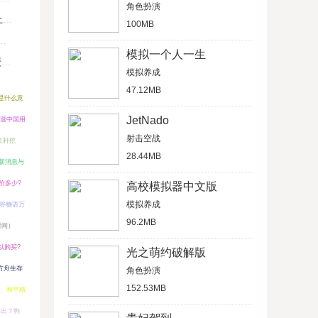
角色扮演
U
100MB
模拟一个人一生
键
模拟养成
47.12MB
发是什么意
JetNado
清退中国用
射击空战
i杠杆挖
28.44MB
最新消息与
行价多少?
高校模拟器中文版
模拟养成
谷物语万
96.2MB
时间）
以购买?
光之萌约破解版
方舟生存
角色扮演
152.53MB
和平精
卖出？狗