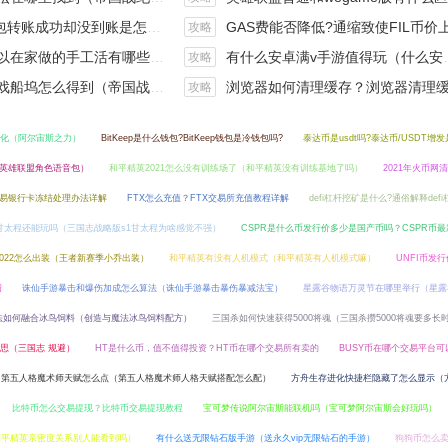
钱包转账成功却没到账是怎么回事?
GAS费能否降低?通缩致使FIL币价上涨,近看1000
攻略
手工活有哪些？四个可以操作的小项目真是可靠
有什么安卓满v手游值得玩（什么安卓手游好玩）
攻略
坞怎么得到（帝国战纪战役攻略）
浏览器如何清理缓存？浏览器清理缓存快捷
攻略
化（阿尔宙斯之力）
BitKeep是什么钱包?BitKeep钱包是冷钱包吗?
泰达币是usdt吗?泰达币/USDT增
（英雄联盟角色语音包）
和平精英2021怎么没有训练场了（和平精英没有训练基地了吗）
2021年火币网
易银行卡冻结处理办法详解
FTX怎么充值？FTX交易所充值教程详解
defi杠杆挖矿是什么?通俗解释def
甘太程还能玩吗（三国志战略版s1甘太程为啥感觉不强）
CSPR是什么币发行价多少是国产币吗？CSPR币
022怎么出装（王者新赛季小乔出装）
和平精英有没有人机模式（和平精英有人机模式嘛）
UNFI币发
绍
诛仙手游暴击和爆伤加成怎么算法（诛仙手游暴击暴伤暴减法宝）
星露谷物语万灵节在哪里举行（星露
法如何融合冰鸟饲料（创造与魔法冰鸟饲料配方）
三国杀如何快速获得5000将魂（三国杀攒5000将魂要多长
思（三国志 规避）
HT是什么币，值不值得投资？HT币在哪个交易所有卖的
BUSY币在哪个交易平台可
第五人格魔术师天赋怎么点（第五人格魔术师人格天赋搭配怎么配）
方舟生存进化快捷栏隐藏了怎么显示（
比特币怎么交易提现？比特币交易提现教程
宝可梦传说阿尔宙斯能联机吗（宝可梦阿尔宙斯会好玩吗）
和平精英亲密度关系别人能看到吗）
有什么送无限钻石版手游（送永久vip无限钻石的手游）
狗狗币怎么