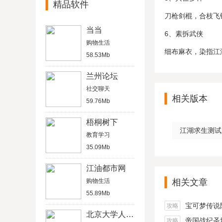
精品软件
刀枪剑棍，合枝飞
当当
6、素拆武侠
购物生活
细布麻衣，染指江
58.53Mb
兰州论坛
社交聊天
相关版本
59.76Mb
梧桐树下
江湖求生测试服v
教育学习
35.09Mb
江油都市网
购物生活
相关文章
55.89Mb
宝可梦传说阿尔宙
攻略
北京大学人民医院官网挂号
帝国战纪圣坛
攻略