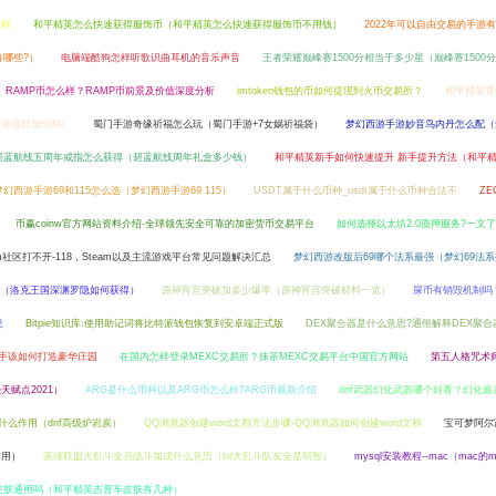
教程
和平精英怎么快速获得服饰币（和平精英怎么快速获得服饰币不用钱）
2022年可以自由交易的手游
有哪些?）
电脑端酷狗怎样听歌识曲耳机的音乐声音
王者荣耀巅峰赛1500分相当于多少星（巅峰赛1500
RAMP币怎么样？RAMP币前景及价值深度分析
imtoken钱包的币如何提现到火币交易所？
和平精英青
跟皇冠打加分吗）
蜀门手游奇缘祈福怎么玩（蜀门手游+7女娲祈福袋）
梦幻西游手游妙音鸟内丹怎么配（
碧蓝航线五周年戒指怎么获得（碧蓝航线周年礼盒多少钱）
和平精英新手如何快速提升 新手提升方法（和平
梦幻西游手游69和115怎么选（梦幻西游手游69 115）
USDT属于什么币种_usdt属于什么币种合法不
Z
币赢coinw官方网站资料介绍-全球领先安全可靠的加密货币交易平台
如何选择以太坊2.0质押服务?一文了解
am社区打不开-118，Steam以及主流游戏平台常见问题解决汇总
梦幻西游改版后69哪个法系最强（梦幻69法
（洛克王国深渊罗隐如何获得）
原神宵宫突破加多少爆率（原神宵宫突破材料一览）
屎币有销毁机制吗
息
Bitpie知识库:使用助记词将比特派钱包恢复到安卓端正式版
DEX聚合器是什么意思?通俗解释DEX聚
新手该如何打造豪华庄园
在国内怎样登录MEXC交易所？抹茶MEXC交易平台中国官方网站
第五人格咒术
赋点2021）
ARG是什么币种以及ARG币怎么样?ARG币最新介绍
dnf武器幻化武器哪个好看？幻化最
有什么作用（dnf高级炉岩炭）
QQ浏览器创建word文档方法步骤-QQ浏览器如何创建word文档
宝可梦阿尔
作用）
英雄联盟大乱斗全员战斗加成什么意思（lol大乱斗队友全是弱智）
mysql安装教程--mac（mac的m
皮肤通用吗（和平精英吉普车皮肤有几种）