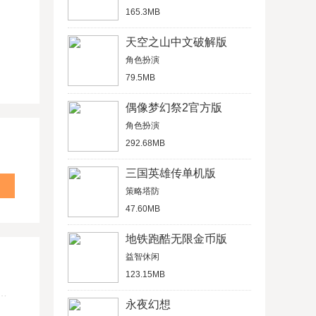
165.3MB
天空之山中文破解版
角色扮演
79.5MB
偶像梦幻祭2官方版
角色扮演
292.68MB
三国英雄传单机版
策略塔防
47.60MB
地铁跑酷无限金币版
益智休闲
123.15MB
永夜幻想