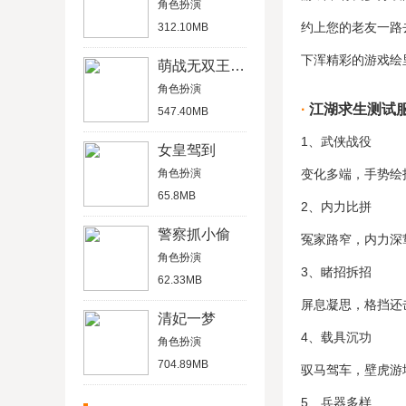
角色扮演
约上您的老友一路
312.10MB
下浑精彩的游戏绘
萌战无双王者版
角色扮演
江湖求生测试
547.40MB
1、武侠战役
女皇驾到
角色扮演
变化多端，手势绘
65.8MB
2、内力比拼
警察抓小偷
冤家路窄，内力深
角色扮演
3、睹招拆招
62.33MB
屏息凝思，格挡还
清妃一梦
4、载具沉功
角色扮演
704.89MB
驭马驾车，壁虎游
5、兵器多样