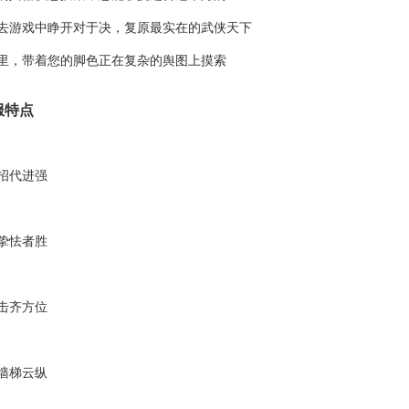
去游戏中睁开对于决，复原最实在的武侠天下
里，带着您的脚色正在复杂的舆图上摸索
服特点
招代进强
挚怯者胜
击齐方位
墙梯云纵