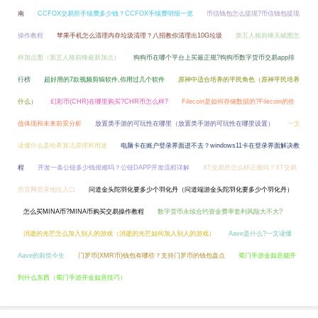
南
CCFOX交易所手续费多少钱？CCFOX手续费明细一览
币信钱包怎么提现?币信钱包提现
操作教程
苹果手机怎么清理内存垃圾清理？八招教你清理出10G垃圾
第五人格前锋天赋图怎
样加点图（第五人格前锋最新加点）
狗狗币在哪个平台上买最正规?狗狗币数字货币交易app排
行榜
超好用的7款视频剪辑软件,你用过几个软件
原神中适合培养的平民角色（原神平民培养
什么）
幻彩币(CHR)在哪里购买?CHR币怎么样?
Filecoin是如何存储数据的?Filecoin的价
值体现和未来前景分析
放置类手游的可玩性在哪里（放置类手游的可玩性在哪里设置）
一文
读懂什么是哈希算法原理和用途
电脑卡在账户登录界面进不去？windows11卡在登录界面解决教
程
开发一条公链多少钱很难吗？公链DAPP开发流程详解
XT交易所怎么样正规吗？XT交易
所官网登录地址入口
问道金头陀羽化要多少个羽化丹（问道端游金头陀羽化要多少个羽化丹）
怎么买MINA币?MINA币购买交易操作教程
数字货币永续合约资金费率套利风险大不大?
消逝的光芒怎么加入别人的游戏（消逝的光芒如何加入别人的游戏）
Aave是什么?一文读懂
Aave的前世今生
门罗币(XMR币)钱包有哪些？支持门罗币的钱包盘点
蜀门手游金如意能开
到什么东西（蜀门手游开金如意技巧）