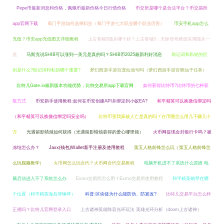
Pepe币最新消息和价格，佩佩币最新价格今日行情价格
币交所是哪个是合法平台？币交易所
app官网下载
蜀门手游如何选择职业（蜀门手游七大职业哪个职业厉害）
币安手机app怎么
充值？币安app充值图文详细教程
上古卷轴5随从哪个好？上古卷轴5：天际传奇难度实用随从一
览
马斯克说SHIB可以涨到一美元是真的吗？SHIB币2025最新利好消息
助记词和私钥的区
别是什么?助记词和私钥哪个重要?
梦幻西游手游百宠仙池亏吗（梦幻西游手游百晓仙子任务）
比特儿Gate.io最新版本功能优势，比特交易所app下载官网
如何获得比特币?比特币的七种获
取方式
币安新手使用教程:如何在币安创建API并绑定到小蚁EA?
和平精英可以换微信绑定吗
（和平精英可以换微信绑定吗安全吗）
比特币害我家破人亡是真的吗？在币圈怎么用几千赚几十
万
光遇留影蜡烛如何获得（光遇留影蜡烛获得的爱心哪里领）
火币网提现会封银行卡吗？被
冻结怎么办？
Jaxx(钱包)Wallet新手注册及使用教程
第五人格前锋怎么玩（第五人格前锋怎
么玩视频教学）
火币网怎么玩合约？火币网合约交易教程
电脑开机进不了系统什么原因 电
脑启动进入不了系统怎么办
Exmo交易所怎么用？Exmo交易所使用教程
和平精英钢琴在哪
个位置（和平精英海岛弹钢琴）
科普:区块链为什么能防伪、防篡改?
比特儿交易平台怎么样
正规吗？比特儿官网登录入口
上古诸神英雄阵容光环玩法 英雄光环分析（doom上古诸神）