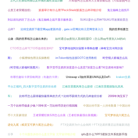
古代人生酒馆闲聊以及拜佛的属性加成详解
只有qq号怎么查对方王者荣耀信息（只知道qq号怎
么查王者荣耀战绩）
派盾审计有什么用?PeckShield派盾怎么样详细介绍
鬼泣巅峰之战找不
到以前玩的区了怎么办（鬼泣巅峰之战不显示服务器）
SUKU是什么币种?SUKU币发展前景怎
么样?
比特交易所下载官网app更新内容，gate.io官网比特儿官网登录入口
我的世界纸要怎
么做（我的世界纸怎么做出来的）
如何通过qq查别人英雄联盟ID（怎么用qq号查别人lol的id）
CTO币怎么样?CTO币值得投资吗?
宝可梦传说阿尔宙斯卡蒂狗在哪（神奇宝贝卡阿尔宙
斯）
小狐狸钱包用法实操教程
imToken钱包连接DOTC使用教程
时空猎人斩魂怎么玩
（时空猎人斩魂时装图片）
数字货币交易所深度是什么意思?深度怎么看?对交易有何影响?
有哪些趣味卡牌策略网游（有趣的卡牌）
Uniswap v3如何革新UMA以及DeFi
kraken交易
平台正规吗_四大数字货币交易所排名榜
江南百景图风筝怎么获得（江南百景图探险玩具风
车）
比特币怎么获得最快最简单的方式？比特币获得方式的几种途径分析
2009年淘宝买了
一万个比特币值多少钱？09年买一万比特币历史行情回顾
中国比特币第一人持有数量？中国比特
币十大富豪现状
王者荣耀狂铁S26怎么出装（王者狂铁最强出装视频）
宝可梦传说六尾怎么
进化九尾（精灵宝可梦六尾怎么进化）
FTX交易所为什么会倒闭？FTX交易所重启运营最新消息
分享
十个问题告诉你什么是元宇宙 元宇宙详细介绍
ipfs是什么?IPFS星际文件系统新手指