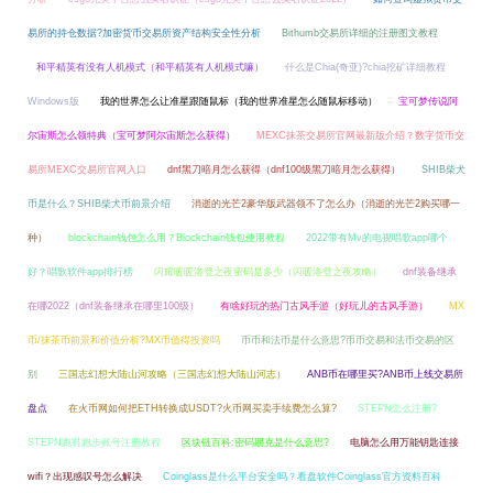
易所的持仓数据?加密货币交易所资产结构安全性分析
Bithumb交易所详细的注册图文教程
和平精英有没有人机模式（和平精英有人机模式嘛）
什么是Chia(奇亚)?chia挖矿详细教程
Windows版
我的世界怎么让准星跟随鼠标（我的世界准星怎么随鼠标移动）
宝可梦传说阿
尔宙斯怎么领特典（宝可梦阿尔宙斯怎么获得）
MEXC抹茶交易所官网最新版介绍？数字货币交
易所MEXC交易所官网入口
dnf黑刀暗月怎么获得（dnf100级黑刀暗月怎么获得）
SHIB柴犬
币是什么？SHIB柴犬币前景介绍
消逝的光芒2豪华版武器领不了怎么办（消逝的光芒2购买哪一
种）
blockchain钱包怎么用？Blockchain钱包使用教程
2022带有Mv的电视唱歌app哪个
好？唱歌软件app排行榜
闪耀暖暖洛登之夜密码是多少（闪暖洛登之夜攻略）
dnf装备继承
在哪2022（dnf装备继承在哪里100级）
有啥好玩的热门古风手游（好玩儿的古风手游）
MX
币/抹茶币前景和价值分析?MX币值得投资吗
币币和法币是什么意思?币币交易和法币交易的区
别
三国志幻想大陆山河攻略（三国志幻想大陆山河志）
ANB币在哪里买?ANB币上线交易所
盘点
在火币网如何把ETH转换成USDT?火币网买卖手续费怎么算?
STEPN怎么注册?
STEPN跑鞋跑步账号注册教程
区块链百科:密码朋克是什么意思?
电脑怎么用万能钥匙连接
wifi？出现感叹号怎么解决
Coinglass是什么平台安全吗？看盘软件Coinglass官方资料百科