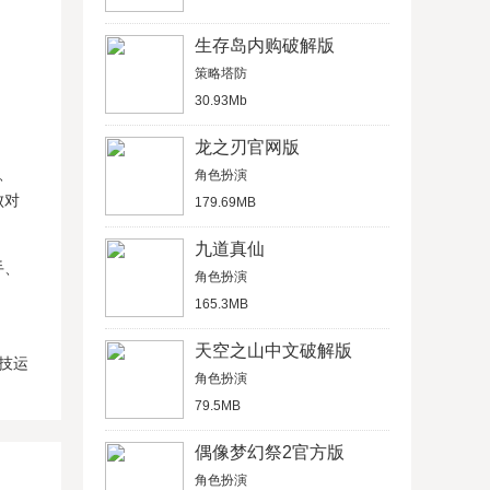
生存岛内购破解版
策略塔防
30.93Mb
龙之刃官网版
、
角色扮演
败对
179.69MB
九道真仙
手、
角色扮演
165.3MB
天空之山中文破解版
技运
角色扮演
79.5MB
偶像梦幻祭2官方版
角色扮演