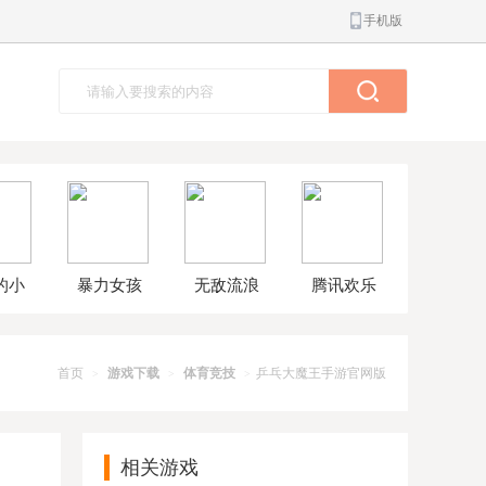
手机版
的小
暴力女孩
无敌流浪
腾讯欢乐
球大
模拟器汉
汉8无敌版
斗地主正
解版
化版
版
首页
游戏下载
体育竞技
乒乓大魔王手游官网版
>
>
>
相关游戏