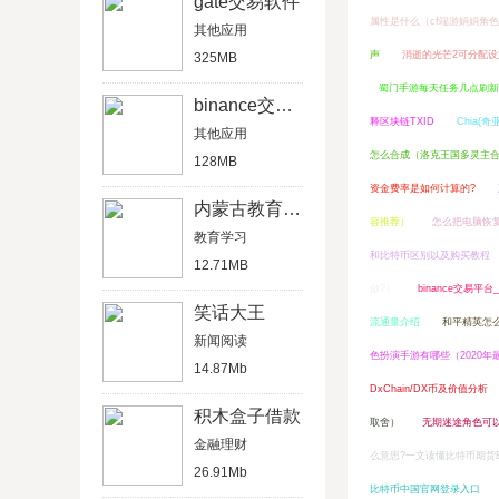
gate交易软件
属性是什么（cf端游娟娟角
其他应用
声
消逝的光芒2可分配设
325MB
蜀门手游每天任务几点刷新
binance交易所
释区块链TXID
Chia(
其他应用
怎么合成（洛克王国多灵主
128MB
资金费率是如何计算的?
内蒙古教育云平台
容推荐）
怎么把电脑恢
教育学习
和比特币区别以及购买教程
12.71MB
做?）
binance交易平台
笑话大王
流通量介绍
和平精英怎
新闻阅读
色扮演手游有哪些（2020
14.87Mb
DxChain/DX币及价值分析
积木盒子借款
取舍）
无期迷途角色可
金融理财
么意思?一文读懂比特币期货E
26.91Mb
比特币中国官网登录入口