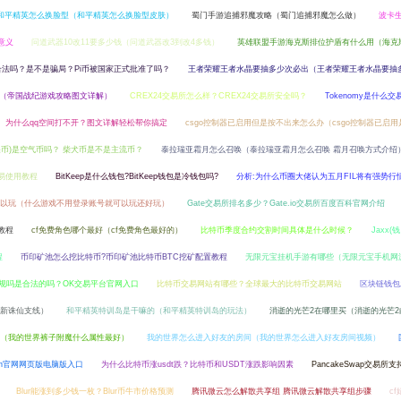
和平精英怎么换脸型（和平精英怎么换脸型皮肤）
蜀门手游追捕邪魔攻略（蜀门追捕邪魔怎么做）
波卡
意义
问道武器10改11要多少钱（问道武器改3到改4多钱）
英雄联盟手游海克斯排位护盾有什么用（海克
合法吗？是不是骗局？Pi币被国家正式批准了吗？
王者荣耀王者水晶要抽多少次必出（王者荣耀王者水晶要抽
（帝国战纪游戏攻略图文详解）
CREX24交易所怎么样？CREX24交易所安全吗？
Tokenomy是什么交
为什么qq空间打不开？图文详解轻松帮你搞定
csgo控制器已启用但是按不出来怎么办（csgo控制器已启
狗屎币)是空气币吗？ 柴犬币是不是主流币？
泰拉瑞亚霜月怎么召唤（泰拉瑞亚霜月怎么召唤 霜月召唤方式介绍
易使用教程
BitKeep是什么钱包?BitKeep钱包是冷钱包吗?
分析:为什么币圈大佬认为五月FIL将有强势行
以玩（什么游戏不用登录账号就可以玩还好玩）
Gate交易所排名多少？Gate.io交易所百度百科官网介绍
教程
cf免费角色哪个最好（cf免费角色最好的）
比特币季度合约交割时间具体是什么时候？
Jaxx(钱
程
币印矿池怎么挖比特币?币印矿池比特币BTC挖矿配置教程
无限元宝挂机手游有哪些（无限元宝手机网
规吗是合法的吗？OK交易平台官网入口
比特币交易网站有哪些？全球最大的比特币交易网站
区块链钱包
新诛仙支线）
和平精英特训岛是干嘛的（和平精英特训岛的玩法）
消逝的光芒2在哪里买（消逝的光芒2
（我的世界裤子附魔什么属性最好）
我的世界怎么进入好友的房间（我的世界怎么进入好友房间视频）
oin官网网页版电脑版入口
为什么比特币涨usdt跌？比特币和USDT涨跌影响因素
PancakeSwap交易所
Blur能涨到多少钱一枚？Blur币牛市价格预测
腾讯微云怎么解散共享组 腾讯微云解散共享组步骤
c