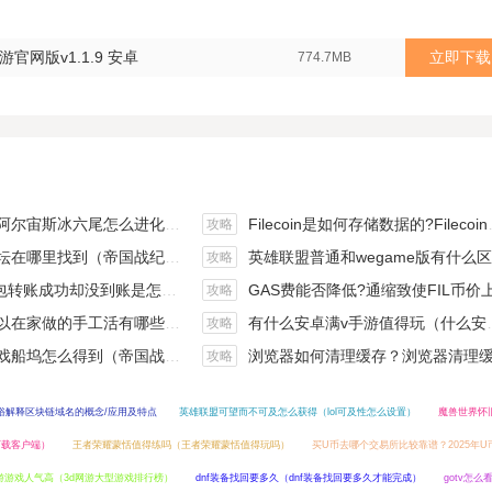
官网版v1.1.9 安卓
立即下载
774.7MB
斯冰六尾怎么进化（宝可梦冰六尾怎么得）
Filecoin是如何存储数据的?Filecoin的价值体现和未来前景分析
攻略
在哪里找到（帝国战纪游戏攻略）
英雄联盟普通和wegame版有什么区别（英雄联盟wegame版和英雄联盟）
攻略
钱包转账成功却没到账是怎么回事?
GAS费能否降低?通缩致使FIL币价上涨,近看1000
攻略
手工活有哪些？四个可以操作的小项目真是可靠
有什么安卓满v手游值得玩（什么安卓手游好玩）
攻略
坞怎么得到（帝国战纪战役攻略）
浏览器如何清理缓存？浏览器清理缓存快捷
攻略
俗解释区块链域名的概念/应用及特点
英雄联盟可望而不可及怎么获得（lol可及性怎么设置）
魔兽世界怀
下载客户端）
王者荣耀蒙恬值得练吗（王者荣耀蒙恬值得玩吗）
买U币去哪个交易所比较靠谱？2025年U
游游戏人气高（3d网游大型游戏排行榜）
dnf装备找回要多久（dnf装备找回要多久才能完成）
gotv怎么看