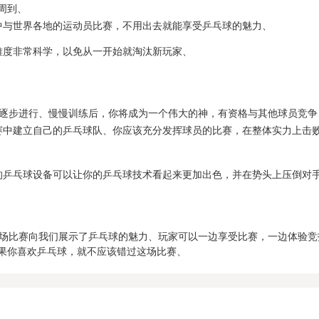
周到、
中与世界各地的运动员比赛，不用出去就能享受乒乓球的魅力、
难度非常科学，以免从一开始就淘汰新玩家、
逐步进行、慢慢训练后，你将成为一个伟大的神，有资格与其他球员竞争
赛中建立自己的乒乓球队、你应该充分发挥球员的比赛，在整体实力上击
的乒乓球设备可以让你的乒乓球技术看起来更加出色，并在势头上压倒对
场比赛向我们展示了乒乓球的魅力、玩家可以一边享受比赛，一边体验竞
果你喜欢乒乓球，就不应该错过这场比赛、