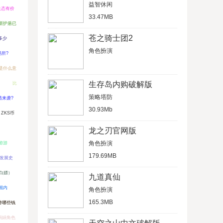
益智休闲
生态有价
33.47MB
斯护盾已
苍之骑士团2
多少
角色扮演
易所?
用是什么意
生存岛内购破解版
）
比
策略塔防
情来袭?
30.93Mb
ZKS币
龙之刃官网版
角色扮演
游游
179.69MB
发展史
白嫖）
九道真仙
国内
角色扮演
165.3MB
支持哪些钱
f娟娟角色