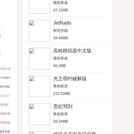
模拟养成
47.12MB
JetNado
射击空战
U
28.44MB
高校模拟器中文版
键
模拟养成
96.2MB
币发行量
光之萌约破解版
0个免费行
角色扮演
ETH钱
152.53MB
怎么玩？
深度分析
贵妃驾到
角色扮演
详细图文教
28.24MB
S币前景及
属圣遗物