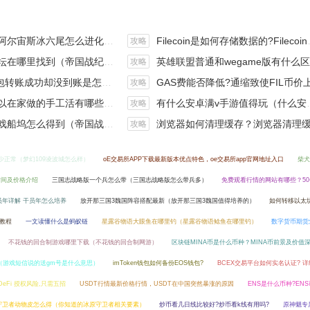
斯冰六尾怎么进化（宝可梦冰六尾怎么得）
Filecoin是如何存储数据的?Filecoin的价值体现和未来前景分析
攻略
在哪里找到（帝国战纪游戏攻略）
英雄联盟普通和wegame版有什么区别（英雄联盟wegame版和英雄联盟）
攻略
钱包转账成功却没到账是怎么回事?
GAS费能否降低?通缩致使FIL币价上涨,近看1000
攻略
手工活有哪些？四个可以操作的小项目真是可靠
有什么安卓满v手游值得玩（什么安卓手游好玩）
攻略
坞怎么得到（帝国战纪战役攻略）
浏览器如何清理缓存？浏览器清理缓存快捷
攻略
少正常（梦幻109凌波城怎么样）
oE交易所APP下载最新版本优点特色，oe交易所app官网地址入口
柴犬
时间及价格介绍
三国志战略版一个兵怎么带（三国志战略版怎么带兵多）
免费观看行情的网站有哪些？5
员年详解 干员年怎么培养
放开那三国3魏国阵容搭配最新（放开那三国3魏国值得培养的）
如何转移以太坊
教程
一文读懂什么是蚂蚁链
星露谷物语大眼鱼在哪里钓（星露谷物语鲶鱼在哪里钓）
数字货币期货
不花钱的回合制游戏哪里下载（不花钱的回合制网游）
区块链MINA币是什么币种？MINA币前景及价值
（游戏短信说的送gm号是什么意思）
imToken钱包如何备份EOS钱包?
BCEX交易平台如何实名认证? 
eFi 授权风险,只需五招
USDT行情最新价格行情，USDT在中国突然暴涨的原因
ENS是什么币种?EN
守卫者动物皮怎么得（你知道的冰原守卫者相关要素）
炒币看几日线比较好?炒币看k线有用吗?
原神魈专