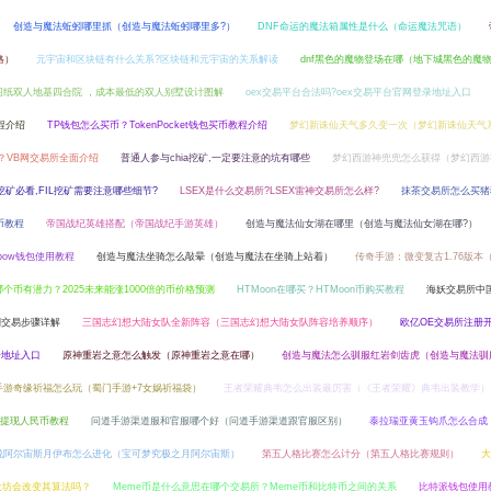
创造与魔法蚯蚓哪里抓（创造与魔法蚯蚓哪里多?）
DNF命运的魔法箱属性是什么（命运魔法咒语）
略）
元宇宙和区块链有什么关系?区块链和元宇宙的关系解读
dnf黑色的魔物登场在哪（地下城黑色的魔
图纸双人地基四合院 ，成本最低的双人别墅设计图解
oex交易平台合法吗?oex交易平台官网登录地址入口
流程介绍
TP钱包怎么买币？TokenPocket钱包买币教程介绍
梦幻新诛仙天气多久变一次（梦幻新诛仙天气
所？VB网交易所全面介绍
普通人参与chia挖矿,一定要注意的坑有哪些
梦幻西游神兜兜怎么获得（梦幻西游
IL挖矿必看,FIL挖矿需要注意哪些细节?
LSEX是什么交易所?LSEX雷神交易所怎么样?
抹茶交易所怎么买猪
币教程
帝国战纪英雄搭配（帝国战纪手游英雄）
创造与魔法仙女湖在哪里（创造与魔法仙女湖在哪?）
inbow钱包使用教程
创造与魔法坐骑怎么敲晕（创造与魔法在坐骑上站着）
传奇手游：微变复古1.76版本
个币有潜力？2025未来能涨1000倍的币价格预测
HTMoon在哪买？HTMoon币购买教程
海妖交易所中
到交易步骤详解
三国志幻想大陆女队全新阵容（三国志幻想大陆女队阵容培养顺序）
欧亿OE交易所注册
册地址入口
原神重岩之意怎么触发（原神重岩之意在哪）
创造与魔法怎么驯服红岩剑齿虎（创造与魔法驯
手游奇缘祈福怎么玩（蜀门手游+7女娲祈福袋）
王者荣耀典韦怎么出装最厉害（《王者荣耀》典韦出装教学）
所提现人民币教程
问道手游渠道服和官服哪个好（问道手游渠道跟官服区别）
泰拉瑞亚黄玉钩爪怎么合成
说阿尔宙斯月伊布怎么进化（宝可梦究极之月阿尔宙斯）
第五人格比赛怎么计分（第五人格比赛规则）
大
以太坊会改变其算法吗？
Meme币是什么意思在哪个交易所？Meme币和比特币之间的关系
比特派钱包使用