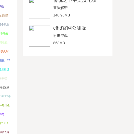
传说之下中文汉化版
下载
冒险解密
140.96MB
么交易所?
哪个职业
cfhd官网公测版
级市场有
射击空战
使用教程
868MB
倍多久时
新消息，24
游怎样进
文教程
版的区别
OKFLY币
ken是什么
20与
?DKA
件哪个好