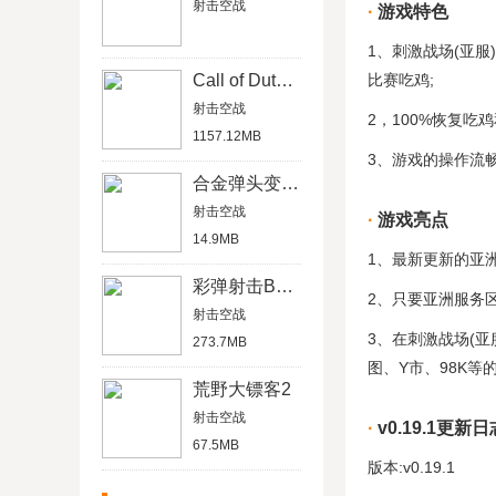
射击空战
游戏特色
1、刺激战场(亚
Call of Duty国际服
比赛吃鸡;
射击空战
2，100%恢复吃
1157.12MB
3、游戏的操作流
合金弹头变态版
射击空战
游戏亮点
14.9MB
1、最新更新的亚
彩弹射击Battlelands官方版
2、只要亚洲服务
射击空战
3、在刺激战场(
273.7MB
图、Y市、98K等
荒野大镖客2
射击空战
v0.19.1更新日
67.5MB
版本:v0.19.1