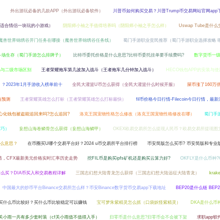
）
外出游玩必备的几款APP（外出游玩必备软件）
川普币如何购买交易？川普Trump币交易网站官网app
适合情侣一块玩的小游戏）
阴阳师小袖之手值得培养吗（阴阳师小袖之手怎么样）
Uswap Tube是什
魔兽世界锦绣谷开门任务在哪接（魔兽世界锦绣谷任务线）
蜀门手游职业贫民推荐（蜀门手游职业选择攻略 
斗场生存（蜀门手游怎么排牌子）
比特币委托价格是什么意思?比特币委托挂单要手续费吗?
数字货币一
场与二级市场区别
王者荣耀炮车第几波加入战斗（王者炮车几分钟加入战斗）
HECO钱包APP的安装与
？2023年1月手游收入榜单前十
全民大灌篮U币怎么获得（全民大灌篮什么时候开服）
屎币涨了160万
格预测
王者荣耀英雄怎么打标（王者荣耀英雄怎么打标最快）
fil币价格今日行情-Filecoin今日行情，最
心化钱包被盗能追回来吗?怎么追回?
洛克王国宠物性格怎么修改（洛克王国宠物性格修改在哪）
蜀门手
技巧）
妄想山海卷鳞骨怎么获得（妄想山海鳞甲）
OKEX欧易交易所怎么提现人民币？欧易交易所提现图
么意思？
在币圈买U哪个交易平台好？2024 u币交易所平台排行榜
币安简版怎么买币? 币安简版和专业
情，CFX最新美元价格实时汇率历史走势
挖FIL币是购买ipfs矿机还是购买云算力好?
OKFLY是什么币种?
怎么买？DIA币买入和交易教程详解
三国志幻想大陆青龙怎么获得（三国志幻想大陆远征大陆青龙）
kra
中国最大的炒币平台Binance交易所怎么样？币安Binance数字货币交易app下载地址
BEP20是什么链 BEP
买什么币比较好？买什么币比较稳定可以赚钱
宝可梦朱紫精灵怎么抓（口袋妖怪紫精灵）
DKA是什么币种
m关小雨一共有多少套时装（cf关小雨值不值得入手）
归零币是什么意思?归零币会不会被下架
求职app软