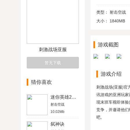
类型：
射击空战
大小：
1840MB
游戏截图
刺激战场亚服
暂无下载
游戏介绍
猜你喜欢
刺激战场(亚服)官
讯游戏的亚洲玩家
迷你英雄2破解版
现末班车视听体验
射击空战
竞争，并邀请他们
10.02Mb
吧。
弑神诀