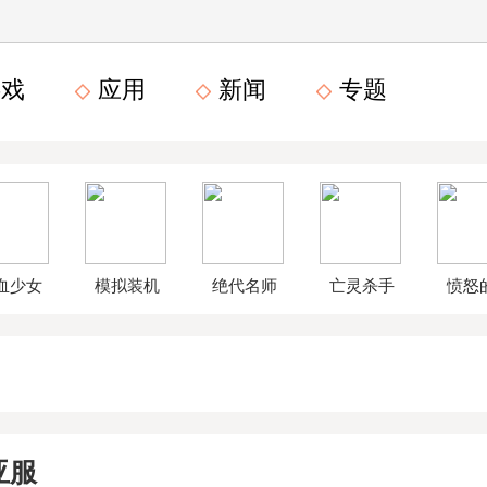
戏
应用
新闻
专题
血少女
模拟装机
绝代名师
亡灵杀手
愤怒
文数字
公司破解
无限曲玉
鸟星
版
版
版
战2破
亚服