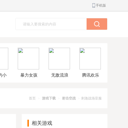
手机版
的小
暴力女孩
无敌流浪
腾讯欢乐
球大
模拟器汉
汉8无敌版
斗地主正
解版
化版
版
首页
游戏下载
射击空战
刺激战场亚服
>
>
>
相关游戏