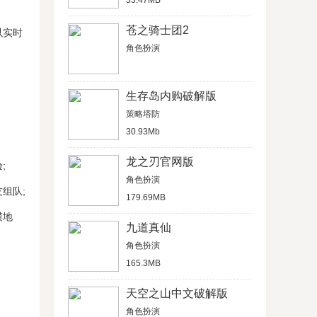
33.47MB
苍之骑士团2
以实时
角色扮演
生存岛内购破解版
策略塔防
30.93Mb
龙之刃官网版
;
角色扮演
组队;
179.69MB
漠地
九道真仙
角色扮演
165.3MB
天空之山中文破解版
角色扮演