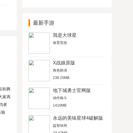
最新手游
我是大球星
体育竞技
X战娘原版
角色扮演
238.20MB
权和腾
地下城勇士官网版
大家再
动作格斗
鸡者
1410MB
体验
永远的美味星球4破解版
益智休闲