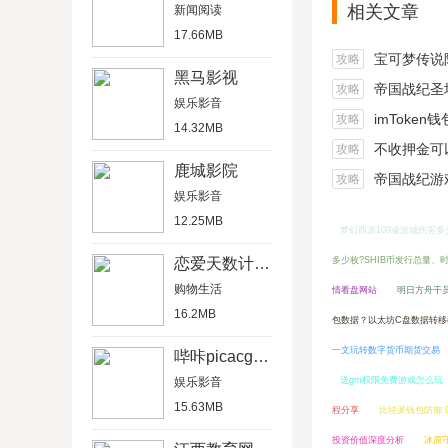
相关文章
新闻阅读
17.66MB
宝可梦传说阿尔宙
攻略
黑马影视
帝国战纪圣坛
攻略
娱乐影音
imToken
攻略
14.32MB
不收押金可以在家做的
攻略
鹿城影院
帝国战纪游戏船
攻略
娱乐影音
12.25MB
梦幻西游109凌波城伤害多
恋爱天数计算器
多少枚?SHIB币发行总量、
购物生活
情看盘网站
明日方舟干
16.2MB
包数据？以太坊C盘数据转移
一文玩转数字货币期货交易
哔咔picacg漫画
娱乐影音
送gm权限免费游戏怎么玩
15.63MB
程分享
比特派钱包防御 D
投资价值深度分析
冰原