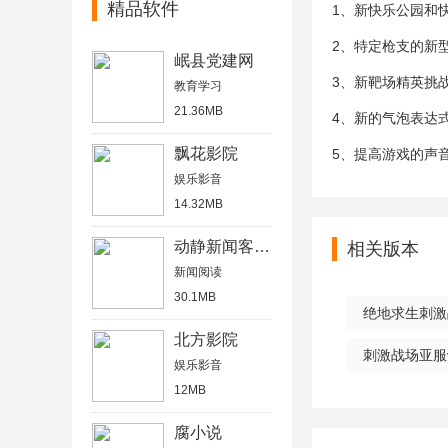
精品软件
1、新快乐公园和
2、特定枪支的新型
岷县党建网
3、新靶场精英挑战
教育学习
21.36MB
4、新的气泡表达式
飘花影院
5、提高游戏的声
娱乐影音
14.32MB
动静新闻客户端
相关版本
新闻阅读
30.1MB
绝地求生刺激战场
北方影院
刺激战场亚服v0
娱乐影音
12MB
腐小说