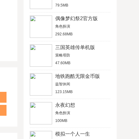
79.5MB
偶像梦幻祭2官方版
角色扮演
292.68MB
三国英雄传单机版
策略塔防
47.60MB
地铁跑酷无限金币版
益智休闲
123.15MB
永夜幻想
角色扮演
100MB
模拟一个人一生