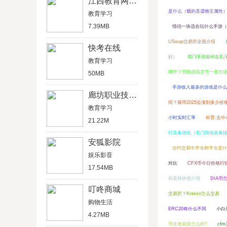
江西教育网登录入口
是什么（魈的圣遗物主属性
教育学习
7.39MB
情侣一块适合玩什么手游（
USwap交易所全面介绍
快考在线
好）
蜀门手游如何在乱
教育学习
哪些？币圈虚拟货币一级市
50MB
手游收入最多的游戏是什么 
廊坊职业技术学院
间？屎币2025会涨到多少价
教育学习
小时实时汇率
科普:去中
21.22M
行装备强化（蜀门强化装备
安狐影院
合约交易中开仓和平仓是什
娱乐影音
对比
CFX币今日价格行
17.54MB
前景和价值介绍
DIA币
叮咚商城
交易所？Kraken怎么交易
购物生活
ERC20有什么不同
小白
4.27MB
币未来前景怎么样?
cf