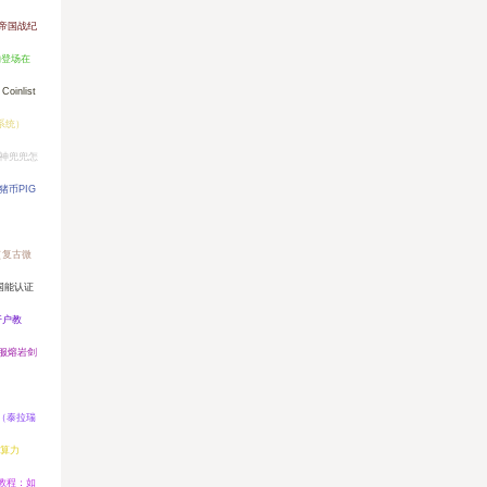
帝国战纪
物登场在
Coinlist
系统）
神兜兜怎
猪币PIG
（复古微
国能认证
开户教
服熔岩剑
（泰拉瑞
算力
教程：如