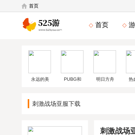
首页
首页
游
永远的美
PUBG和
明日方舟
热
味星球4破
平精英体
wikiapp
中
刺激战场亚服下载
解版
验服
刺激战场