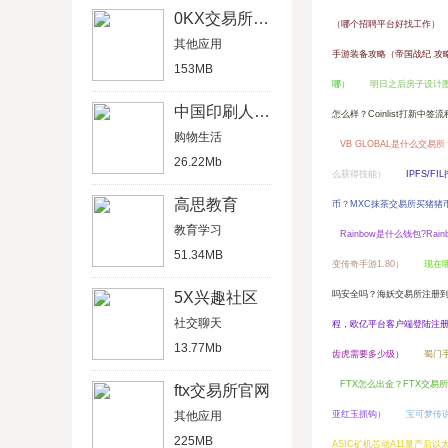
0KX交易所官网
（哪个招聘平台好找工作）
其他应用
手游装备攻略（帝国战纪 攻
153MB
哪）
明日之后房子设计
中国印刷人才网
怎么样？Coinlist打新中签
购物生活
VB GLOBAL是什么交易
26.22Mb
么获得技能）
IPFS/F
高思教育
币？MXC抹茶交易所买猪猪
教育学习
Rainbow是什么钱包?Ra
51.34MB
变传奇手游1.80）
现在哪
5X兴趣社区
吗安全吗？海妖交易所注册
社交聊天
程，欧亿平台客户端登陆注
13.77Mb
齿虎需要多少级）
蜀门
FTX怎么出金？FTX交易
ftx交易所官网
其他应用
亚红玉抓钩）
宝可梦传
225MB
ASIC矿机芯动A11量产后