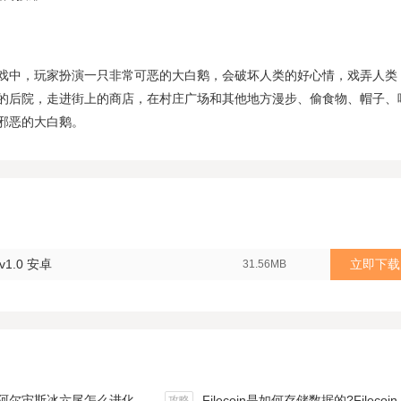
戏中，玩家扮演一只非常可恶的大白鹅，会破坏人类的好心情，戏弄人类
的后院，走进街上的商店，在村庄广场和其他地方漫步、偷食物、帽子、
邪恶的大白鹅。
1.0 安卓
立即下载
31.56MB
斯冰六尾怎么进化（宝可梦冰六尾怎么得）
Filecoin是如何存储数据的?Filecoin的价值体现和未来前景分析
攻略