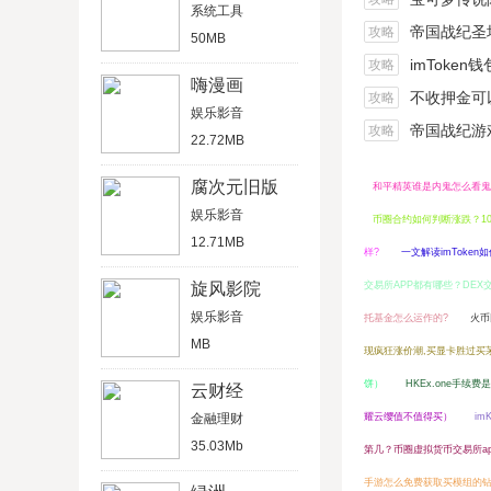
系统工具
帝国战纪圣坛
攻略
50MB
imToken
攻略
嗨漫画
不收押金可以在家做的
攻略
娱乐影音
帝国战纪游戏船
攻略
22.72MB
腐次元旧版
和平精英谁是内鬼怎么看鬼
娱乐影音
币圈合约如何判断涨跌？1
12.71MB
样?
一文解读imToken
旋风影院
交易所APP都有哪些？DEX
娱乐影音
托基金怎么运作的?
火币
MB
现疯狂涨价潮,买显卡胜过买
饼）
HKEx.one手续费
云财经
金融理财
耀云缨值不值得买）
i
35.03Mb
第几？币圈虚拟货币交易所a
手游怎么免费获取买模组的