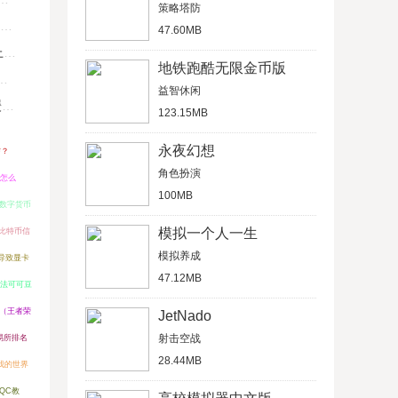
策略塔防
47.60MB
U
地铁跑酷无限金币版
益智休闲
键
123.15MB
永夜幻想
信？
角色扮演
景怎么
100MB
X数字货币
模拟一个人一生
比特币信
模拟养成
导致显卡
47.12MB
法可可豆
（王者荣
JetNado
射击空战
t交易所排名
28.44MB
我的世界
QC教