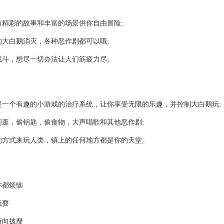
有精彩的故事和丰富的场景供你自由冒险;
的大白鹅消灭，各种恶作剧都可以哦;
战斗，想尽一切办法让人们筋疲力尽。
是一个有趣的小游戏的治疗系统，让你享受无限的乐趣，并控制大白鹅玩;
闲逛，偷钥匙，偷食物，大声唱歌和其他恶作剧;
的方式来玩人类，镇上的任何地方都是你的天堂。
你都烦恼
玩耍
所向披靡