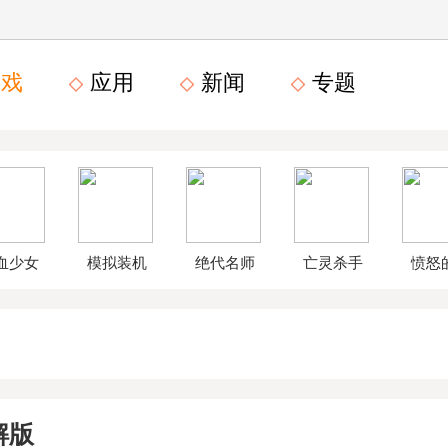
戏
应用
新闻
专题
血少女
模拟装机
绝代名师
亡灵杀手
愤怒
文数字
公司破解
无限曲玉
鸟星
版
版
版
战2破
解版