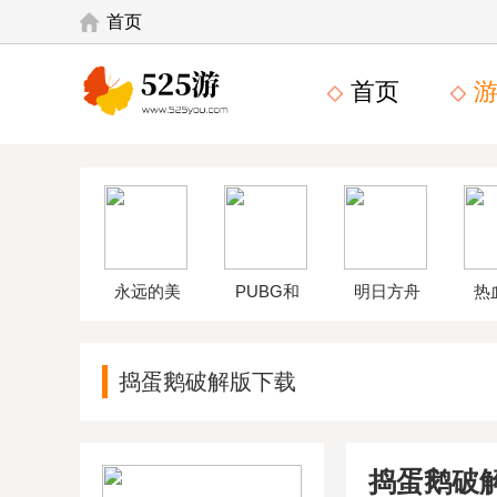
首页
首页
游
永远的美
PUBG和
明日方舟
热
味星球4破
平精英体
wikiapp
中
捣蛋鹅破解版下载
解版
验服
捣蛋鹅破