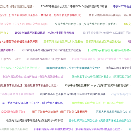
度怎么看（阿尔宙斯怎么培养）
FOMO币圈是什么意思？币圈FOMO情绪高是好是坏详解
币安NFT平台
幻西游三打白骨精剧情奖励是什么（梦幻西游三打白骨精剧情攻略奖励）
显卡天梯图2020移动和桌面，笔记
耀阿古朵为什么没人玩（阿古朵为什么kpl）
穿越火线空白名怎么改（穿越火线空白名怎么改手游）
bbx
易平台？
160款电脑处理器越级比武（电脑处理器性能天梯表）
蜀门手游女性职业有哪些（2021蜀门手
的？加密货币会被创造出来的原因
王者荣耀怎么设置不让别人送礼物（王者荣耀怎么设置不接受礼物）
暗
验服资格申请）
币印矿池新手如何配置矿机?币印矿池配置矿机教程
十大邮箱app排行榜 好用的手机邮箱a
由IDE改为AHCI模式
imToken钱包连接DOTC使用教程
新诛仙手游隐藏任务（新诛仙手游隐藏任务不负相
么办？WAZIRX交易所官网是什么？
ledger钱包的优点，全面分析ledger钱包安全吗
淘宝试衣间在哪个位
创造与魔法咬金白虎如何合成（创造与魔法破金白虎）
英雄联盟手游信誉等级3到4要多久（英雄联盟手游
兽世界赛季服怎么进（魔兽世界赛季服是什么意思）
不收中介费租房用哪个app比较靠谱?租房平台排行榜前
包？小狐狸手机钱包下载详细教程
虚拟内存不足怎么解决 深度解析win10设置虚拟内存步骤
csgo鼠标dpi怎
蜀门手游土豪应该选择什么职业（蜀门手游月赚6000）
有哪些bt公益服手游充值打折（bt公益手游盒子）
（2020回合制新手游）
蜀门手游账号怎么激活（蜀门手游怎么注册账号）
第五人格魔术师天赋怎么点（
）
在国内怎么买比特币最安全?如何购买比特币教程
魔兽世界深岩之洲怎么去（魔兽世界深岩之洲坐骑位
安买狗狗币操作流程教程
和平精英皇冠和白银组队能加分吗（和平精英皇冠和白银排到的是什么段位）