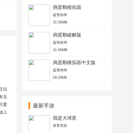
捣蛋鹅模拟器
益智休闲
31.56MB
捣蛋鹅破解版
益智休闲
31.56MB
捣蛋鹅模拟器中文版
益智休闲
28.28Mb
且玩
有无
可爱
最新手游
镇上
我是大球星
体育竞技