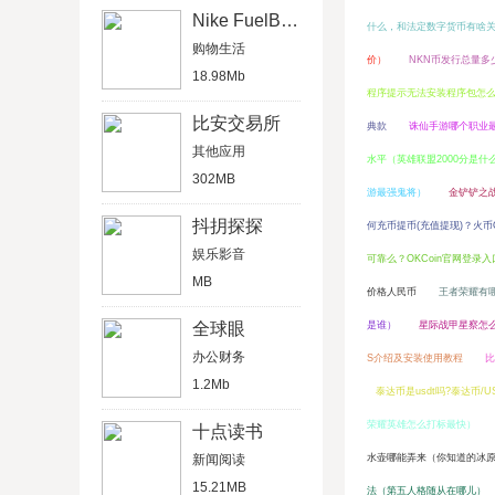
Nike FuelBand
什么，和法定数字货币有啥
购物生活
价）
NKN币发行总量多
18.98Mb
程序提示无法安装程序包怎
比安交易所
典款
诛仙手游哪个职业
其他应用
水平（英雄联盟2000分是什
302MB
游最强鬼将）
金铲铲之
抖抈探探
何充币提币(充值提现)？火币
娱乐影音
可靠么？OKCoin官网登录入
MB
价格人民币
王者荣耀有
全球眼
是谁）
星际战甲星察怎
办公财务
S介绍及安装使用教程
比
1.2Mb
泰达币是usdt吗?泰达币/
荣耀英雄怎么打标最快）
十点读书
新闻阅读
水壶哪能弄来（你知道的冰
15.21MB
法（第五人格随从在哪儿）