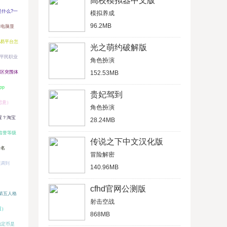
高校模拟器中文版
是什么?一
模拟养成
96.2MB
本电脑显
交易平台怎
光之萌约破解版
游平民职业
角色扮演
区突围体
152.53MB
pp
贵妃驾到
思意）
角色扮演
置？淘宝
28.24MB
信誉等级
传说之下中文汉化版
十名
冒险解密
么调到
140.96MB
cfhd官网公测版
第五人格
射击空战
置）
868MB
稳定币是