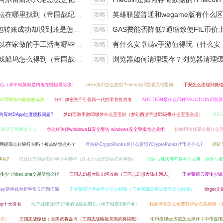
在哪里找到（帝国战纪游戏攻略）
英雄联盟普通和wegame版有什么区别（英雄联盟wegame版和英雄联盟）
攻略
钱包转账成功却没到账是怎么回事?
GAS费能否降低?通缩致使FIL币价上涨,近看1000
攻略
手工活有哪些？四个可以操作的小项目真是可靠
有什么安卓满v手游值得玩（什么安卓手游好玩）
攻略
坞怎么得到（帝国战纪战役攻略）
浏览器如何清理缓存？浏览器清理缓存快捷
攻略
位（和平精英谁是内鬼在哪里看等级）
okex法币怎么交易？okex法币交易流程指南
币安怎么提现到微
0U币圈合约最稳的玩法
分析:加密资产引领新一代的零售投资者
AUCTION是什么币种?AUCTION币前
如何应对DApp过度授权问题?
梦幻西游手游65级带什么宝宝好（梦幻西游手游65级带什么宝宝合适）
DE
交易所官网网址入口
怎么样关掉windows11安全警告 windows安全警报怎么关闭
比特币信托基金是什么?
网提现会封银行卡吗？被冻结怎么办？
区块链CryptoPunks是什么意思?CryptoPunks代币是什么?
挖矿
茅台?
玩就送无限钻石的手游有哪些（送永久vip无限钻石的手游）
创造与魔法可可豆有什么用（创造与魔
是多少？hkex.one交易所怎么样
三国志幻想大陆山河攻略（三国志幻想大陆山河志）
王者荣耀云缨多少钱
mKey硬件钱包新手常见问题汇编
王者荣耀语音被禁止怎么解除（王者荣耀语音被禁言怎么解除）
bitge
pp十大排名
地下城堡3位面行者的试炼在图几（地下城堡3潜行者）
我的世界怎么免费获得钻石买模组（
钻石）
三国志战略版：吴国武将盘点（三国志战略版吴国武将搭配）
中币提现qc应该怎么操作？中币提现