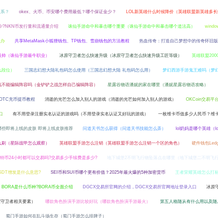
关系？
okex、火币、币安哪个费用最低？哪个保证金少？
LOL新英雄什么时候降价（英雄联盟新英雄多
少?NKN币发行量和流通量介绍
诛仙手游命中和暴击哪个重要（诛仙手游命中和暴击哪个道法高）
wind
么办
共享MetaMask小狐狸钱包、TP钱包、雪崩钱包的方法教程
热血传奇：打造自己梦想中的传奇怀旧版本
最帅（诛仙手游最牛职业）
冰原守卫者怎么快速升级（冰原守卫者怎么快速升级工匠等级）
英雄联盟200
么段位）
三国志幻想大陆礼包码怎么使用（三国志幻想大陆 礼包码怎么用）
梦幻西游手游鬼王难吗（梦
战不能编辑阵容吗（金铲铲之战怎样自己编辑阵容）
星露谷物语潘妮的家在哪里（潘妮星露谷物语攻略）
OTC充币提币教程
消逝的光芒怎么加入别人的游戏（消逝的光芒如何加入别人的游戏）
OKCoin交易平
口
有不用登录注册实名认证的游戏吗（不用登录实名认证又好玩的游戏）
一枚维卡币值多少人民币？维
哪些即将上线的皮肤 即将上线皮肤推荐
问道天书怎么获得（问道天书技能怎么弄）
lol奶妈是哪个英雄（l
么刷（星际战甲怎么观察）
英雄联盟手游怎么注销（英雄联盟手游怎么注销一个区的角色）
硬件钱包Ledge
特币24小时都可以交易吗?交易多少手续费是多少?
地下城堡2不明飞行物坠落点在哪里（地下城堡二不明飞
USDT增发是什么意思?
SEI币和SUI币哪个更有价值？2025年最火爆的5种加密货币
王者荣耀英雄怎么打
BORA是什么币种?BORA币全面介绍
DGCX交易所官网的介绍，DGCX交易所官网地址登录入口
冰原
原守卫者相关要素）
哪款角色扮演手游比较好玩（哪款角色扮演手游最火）
第五人格随从有什么用以及随
蜀门手游如何在乱斗场生存（蜀门手游怎么排牌子）