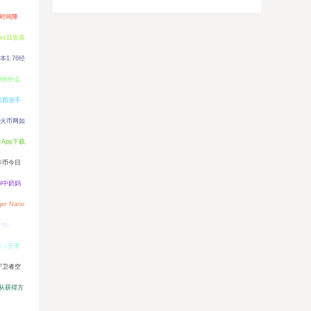
长时间降
ows11安装
1.76经
0分什么
幻西游手
火币网如
台App下载
卡币今日
ol中奶妈
r Nano
行物）
标（王者
守卫者空
从获得方