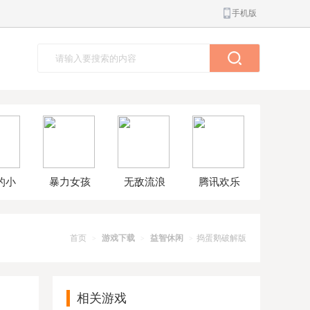
手机版
的小
暴力女孩
无敌流浪
腾讯欢乐
球大
模拟器汉
汉8无敌版
斗地主正
解版
化版
版
首页
游戏下载
益智休闲
捣蛋鹅破解版
>
>
>
相关游戏