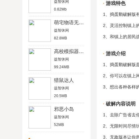
益智休闲
游戏特色
0.82Mb
1、捣蛋鹅破解版
萌宅物语无限爱心版
2、灵活控制镇上
益智休闲
3、和镇上的居民
82.8MB
高校模拟器2019中文版
游戏介绍
益智休闲
1、捣蛋鹅破解版
99.24MB
2、你可以在镇上
猎鼠达人
3、想出各种各样
益智休闲
20.5MB
破解内容说明
邪恶小岛
1、去除广告省去
益智休闲
52MB
2、无限时间尽情
3、无敌版本让你