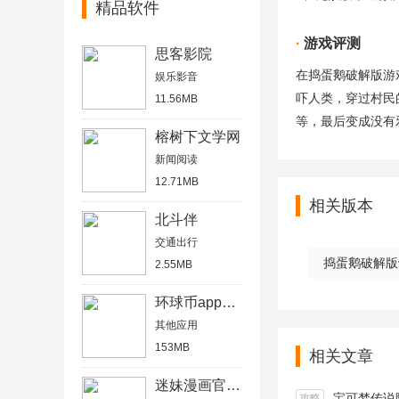
精品软件
游戏评测
思客影院
在捣蛋鹅破解版游
娱乐影音
吓人类，穿过村民
11.56MB
等，最后变成没有
榕树下文学网
新闻阅读
12.71MB
相关版本
北斗伴
交通出行
捣蛋鹅破解版v
2.55MB
环球币app最新版
其他应用
153MB
相关文章
迷妹漫画官网版
宝可梦传说阿尔宙
攻略