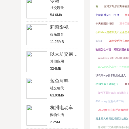
绿洲
程
宝可梦阿尔宙斯亲密
社交聊天
54.6Mb
文玩转币安NFT平台
梦
卡天梯图排行榜
王者荣
莉莉影视
么样?bbx是虚拟货币还是交
娱乐影音
选择）
加密货币怎么来
11.25MB
验服怎么申请（暗区突围体
以太坊交易平台
Windows 7将SATA硬碟
其他应用
WAZIRX交易所打不开怎
324MB
试衣间app安卓版怎么进入
蓝色河畔
3到4要多久才能打）
魔
社交聊天
如何下载MetaMask钱
63.93Mb
400（csgo鼠标dpi1200）
杭州电动车
2022q版回合制手游有哪些
购物生活
魔术师人格天赋搭配怎么配
2.25M
如何在币安购买狗狗币?币