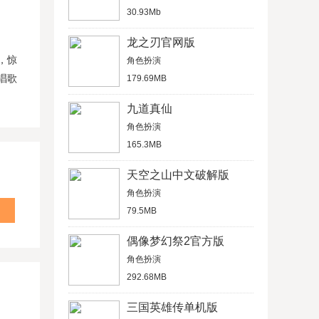
30.93Mb
龙之刃官网版
，惊
角色扮演
唱歌
179.69MB
九道真仙
角色扮演
165.3MB
天空之山中文破解版
角色扮演
79.5MB
偶像梦幻祭2官方版
角色扮演
292.68MB
三国英雄传单机版