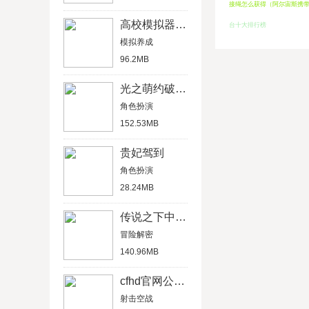
接绳怎么获得（阿尔宙斯携
高校模拟器中文版
台十大排行榜
模拟养成
96.2MB
光之萌约破解版
角色扮演
152.53MB
贵妃驾到
角色扮演
28.24MB
传说之下中文汉化版
冒险解密
140.96MB
cfhd官网公测版
射击空战