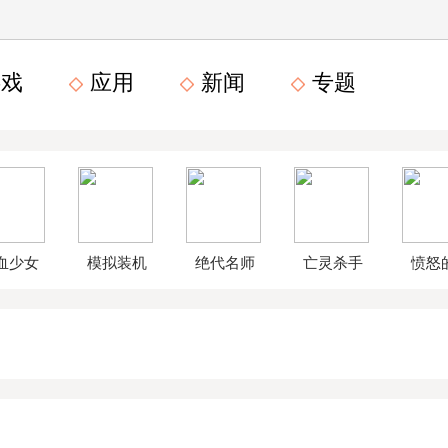
戏
应用
新闻
专题
血少女
模拟装机
绝代名师
亡灵杀手
愤怒
文数字
公司破解
无限曲玉
鸟星
版
版
版
战2破