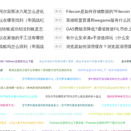
斯冰六尾怎么进化（宝可梦冰六尾怎么得）
Filecoin是如何存储数据的?Filecoin的价值体现和未来前景分析
教程
在哪里找到（帝国战纪游戏攻略）
英雄联盟普通和wegame版有什么区别（英雄联盟wegame版和英雄联盟）
教程
钱包转账成功却没到账是怎么回事?
GAS费能否降低?通缩致使FIL币价上涨,近看1000
教程
手工活有哪些？四个可以操作的小项目真是可靠
有什么安卓满v手游值得玩（什么安卓手游好玩）
教程
坞怎么得到（帝国战纪战役攻略）
浏览器如何清理缓存？浏览器清理缓存快捷
教程
台吗？bitfinex交易所怎么下载
诛仙手游命中和暴击哪个重要（诛仙手游命中和暴击哪个道法高）
逆水寒
玩家
香港交易所正规平台有哪些？香港数字货币交易所排名
2024年会是大牛市吗_下一轮牛市最佳时间
光遇心肺复苏）
宝可梦招式分类图标是什么（宝可梦专属招式排行）
梦幻西游手游召唤灵积分怎么获得（
类多人游戏哪一款良心（角色扮演的游戏推荐）
2025年币圈十大交易所APP，数字货币交易app排行榜前十名
（和平精英衣服出场动作怎么设置）
EGLD币在哪里买?EGLD币上线交易所前十盘点
我的世界神奇宝贝大
师球获得方式）
宝可梦剑盾坚盾剑怪种族值多少（宝可梦剑盾坚盾剑怪技能表）
百度网盘限速下载速度慢
决办法）
coinbase pro是什么交易所？coinbase交易所是哪个国家的
VTHO币发行价格多少？雷神之能数
格图表，128g土豪手机价格破防大降价
Poloniex交易所怎么下载安装？Poloniex交易所APP下载方法分享