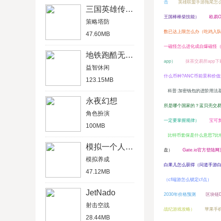
击
英雄联盟手游拖尾怎么
三国英雄传单机版
王国棒棒柴技能）
欧易
策略塔防
数已达上限怎么办（吃鸡入
47.60MB
一磁怪怎么进化成自爆磁怪（
地铁跑酷无限金币版
app）
抹茶交易所app
益智休闲
什么币种?ANC币前景和价
123.15MB
科普:加密钱包的进阶用法
永夜幻想
所是哪个国家的？蓝贝壳交
角色扮演
一定要掌握规律）
宝可
100MB
比特币套保是什么意思?比
模拟一个人一生
盘）
Gate.io官方登
模拟养成
白果儿怎么获得（问道手游
47.12MB
（cf端游怎么锁定cf点）
JetNado
2030年价格预测
区块链
射击空战
战纪游戏攻略）
苹果手
28.44MB