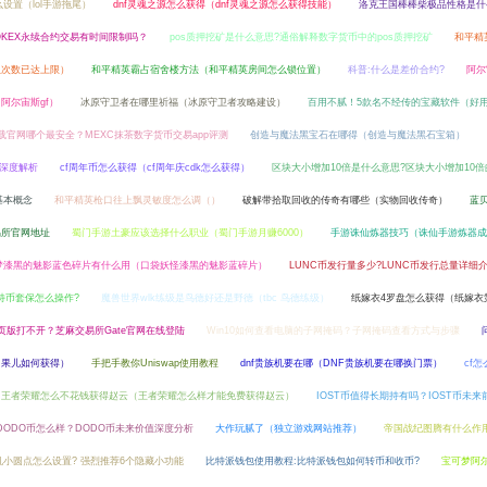
设置（lol手游拖尾）
dnf灵魂之源怎么获得（dnf灵魂之源怎么获得技能）
洛克王国棒棒柴极品性格是什
OKEX永续合约交易有时间限制吗？
pos质押挖矿是什么意思?通俗解释数字货币中的pos质押挖矿
和平精
队次数已达上限）
和平精英霸占宿舍楼方法（和平精英房间怎么锁位置）
科普:什么是差价合约?
阿尔
阿尔宙斯gf）
冰原守卫者在哪里祈福（冰原守卫者攻略建设）
百用不腻！5款名不经传的宝藏软件（好
下载官网哪个最安全？MEXC抹茶数字货币交易app评测
创造与魔法黑宝石在哪得（创造与魔法黑石宝箱）
值深度解析
cf周年币怎么获得（cf周年庆cdk怎么获得）
区块大小增加10倍是什么意思?区块大小增加10
基本概念
和平精英枪口往上飘灵敏度怎么调（）
破解带拾取回收的传奇有哪些（实物回收传奇）
蓝
易所官网地址
蜀门手游土豪应该选择什么职业（蜀门手游月赚6000）
手游诛仙炼器技巧（诛仙手游炼器成
梦漆黑的魅影蓝色碎片有什么用（口袋妖怪漆黑的魅影蓝碎片）
LUNC币发行量多少?LUNC币发行总量详细
特币套保怎么操作?
魔兽世界wlk练级是鸟德好还是野德（tbc 鸟德练级）
纸嫁衣4罗盘怎么获得（纸嫁衣
陆网页版打不开？芝麻交易所Gate官网在线登陆
Win10如何查看电脑的子网掩码？子网掩码查看方式与步骤
白果儿如何获得）
手把手教你Uniswap使用教程
dnf贵族机要在哪（DNF贵族机要在哪换门票）
cf怎
王者荣耀怎么不花钱获得赵云（王者荣耀怎么样才能免费获得赵云）
IOST币值得长期持有吗？IOST币未来前
DODO币怎么样？DODO币未来价值深度分析
大作玩腻了（独立游戏网站推荐）
帝国战纪图腾有什么作
机小圆点怎么设置? 强烈推荐6个隐藏小功能
比特派钱包使用教程:比特派钱包如何转币和收币?
宝可梦阿