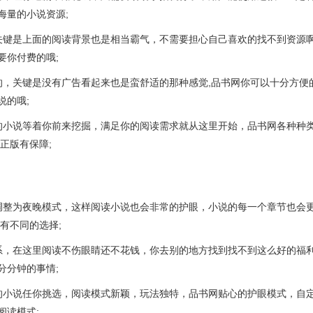
海量的小说资源;
关键是上面的阅读背景也是相当霸气，不需要担心自己喜欢的找不到资源啊
要你付费的哦;
的，关键是没有广告看起来也是蛮舒适的那种感觉,品书网你可以十分方便
说的哦;
的小说等着你前来挖掘，满足你的阅读需求就从这里开始，品书网各种种
正版有保障;
调整为夜晚模式，这样阅读小说也会非常的护眼，小说的每一个章节也会
有不同的选择;
系，在这里阅读不伤眼睛还不花钱，你去别的地方找到找不到这么好的福利
分分钟的事情;
的小说任你挑选，阅读模式新颖，玩法独特，品书网贴心的护眼模式，自
阅读模式;