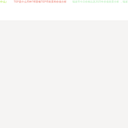
带什么）
TEP是什么币种?邓普顿TEP币前景和价值分析
瑞波币今日价格以及2025年价值前景分析 ，瑞