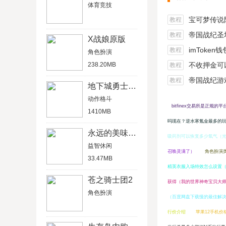
体育竞技
宝可梦传说阿尔宙
教程
帝国战纪圣坛
教程
X战娘原版
imToken
教程
角色扮演
238.20MB
不收押金可以在家做的
教程
帝国战纪游戏船
教程
地下城勇士官网版
动作格斗
bitfinex交易所是正规的平
1410MB
吗现在？逆水寒氪金最多的
永远的美味星球4破解版
吸药剂可以恢复多少氧气（
益智休闲
召唤灵满了）
角色扮演
33.47MB
精英衣服入场特效怎么设置
苍之骑士团2
获得（我的世界神奇宝贝大
角色扮演
（百度网盘下载慢的最佳解
行价介绍
苹果12手机价