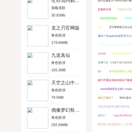
生存岛内购破解版
发行总量多少?NKN币发行
策略塔防
交易所介绍
cf安全分不
30.93Mb
（霞谷倒挂先祖）
BNB
龙之刃官网版
启）
宝可梦鲤鱼王怎么
角色扮演
规吗？Megabit交易所官方
179.69MB
Poolin是什么矿池?Pool
价机制
UMA币是什么币
九道真仙
角色扮演
金哪个好（问道手游力金和
165.3MB
价）
和平精英看别人战
盘不开通会员如何提高下载
天空之山中文破解版
mana币前景怎么样？ma
角色扮演
79.5MB
易所正规吗？
MNU是
字货币交易平台哪个最可靠
偶像梦幻祭2官方版
道吗?）
csgo淬火661
角色扮演
292.68MB
盟武器大师皮肤排行（LOL