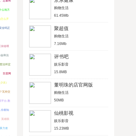
京东健康
网、总量和
购物生活
什么地方
61.45Mb
炮怎么开
聚超值
所安全吗正
购物生活
7.16Mb
区块链喂
力金和法
评书吧
娱乐影音
登法环定
15.8MB
百度网
多少次）
董明珠的店官网版
？瓦特交
购物生活
50MB
平台,数
,你都知
仙桃影视
英雄联
娱乐影音
15.23MB
%算力攻