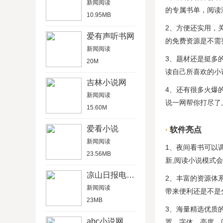
新闻阅读
的专属书单，阅读
10.95MB
2、方便还实用，
爱有声听书网
的免费资源是不需
新闻阅读
3、题材还是挺多
20M
读自己所喜欢的小
吉林小说网
4、还有很多火爆
新闻阅读
说一网帮你打尽了,
15.60M
爱看小说
软件亮点
新闻阅读
1、夜间看书可以
23.56MB
新,阅读小说模式会
凉山日报电子版
2、丰富的资源体
新闻阅读
带来便利还是不是
23MB
3、海量精选优质
abc小说网
置，字体，亮度，