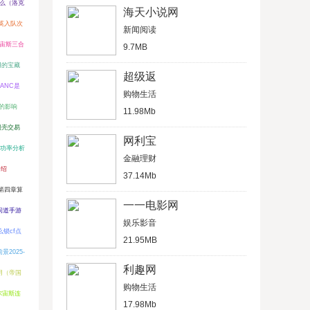
么（洛克
海天小说网
英入队次
新闻阅读
宙斯三合
9.7MB
用的宝藏
超级返
ANC是
购物生活
倍的影响
11.98Mb
贝壳交易
网利宝
功率分析
金融理财
介绍
37.14Mb
第四章算
一一电影网
问道手游
娱乐影音
么锁cf点
21.95MB
景2025-
利趣网
用（帝国
购物生活
尔宙斯连
17.98Mb