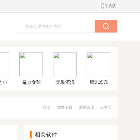
手机版
的小
暴力女孩
无敌流浪
腾讯欢乐
球大
模拟器汉
汉8无敌版
斗地主正
解版
化版
版
首页
软件下载
新闻阅读
品书网
>
>
>
相关软件