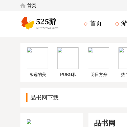
首页
首页
游
永远的美
PUBG和
明日方舟
热
味星球4破
平精英体
wikiapp
中
品书网下载
解版
验服
品书网