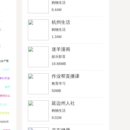
购物生活
8.44M
杭州生活
U
购物生活
1.34M
键
迷羊漫画
娱乐影音
氪金严重
16.86MB
光遇呼
作业帮直播课
梦幻手游
教育学习
和平
50MB
师球怎么
延边州人社
怎么办
购物生活
字货币发
9.02M
NKN币