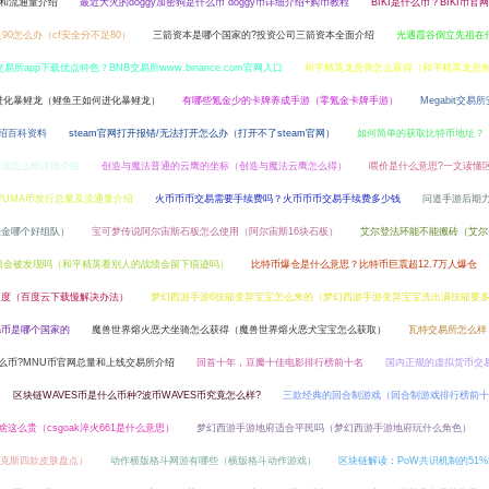
量和流通量介绍
最近大火的doggy加密狗是什么币 doggy币详细介绍+购币教程
BIKI是什么币？BIKI币官
足90怎么办（cf安全分不足80）
三箭资本是哪个国家的?投资公司三箭资本全面介绍
光遇霞谷倒立先祖在
交易所app下载优点特色？BNB交易所www.binance.com官网入口
和平精英龙息弹怎么获得（和平精英龙息
进化暴鲤龙（鲤鱼王如何进化暴鲤龙）
有哪些氪金少的卡牌养成手游（零氪金卡牌手游）
Megabit交易
介绍百科资料
steam官网打开报错/无法打开怎么办（打开不了steam官网）
如何简单的获取比特币地址？
in矿池怎么样详细介绍
创造与魔法普通的云鹰的坐标（创造与魔法云鹰怎么得）
喂价是什么意思?一文读懂
?UMA币发行总量及流通量介绍
火币币币交易需要手续费吗？火币币币交易手续费多少钱
问道手游后期
法金哪个好组队）
宝可梦传说阿尔宙斯石板怎么使用（阿尔宙斯16块石板）
艾尔登法环能不能搬砖（艾尔
绩会被发现吗（和平精英看别人的战绩会留下痕迹吗）
比特币爆仓是什么意思？比特币巨震超12.7万人爆仓
速度（百度云下载慢解决办法）
梦幻西游手游6技能变异宝宝怎么来的（梦幻西游手游变异宝宝洗出满技能要
na币是哪个国家的
魔兽世界熔火恶犬坐骑怎么获得（魔兽世界熔火恶犬宝宝怎么获取）
瓦特交易所怎么样
什么币?MNU币官网总量和上线交易所介绍
回首十年，豆瓣十佳电影排行榜前十名
国内正规的虚拟货币交易
区块链WAVES币是什么币种?波币WAVES币究竟怎么样?
三款经典的回合制游戏（回合制游戏排行榜前十
为啥这么贵（csgoak淬火661是什么意思）
梦幻西游手游地府适合平民吗（梦幻西游手游地府玩什么角色）
贾克斯四款皮肤盘点）
动作横版格斗网游有哪些（横版格斗动作游戏）
区块链解读：PoW共识机制的51