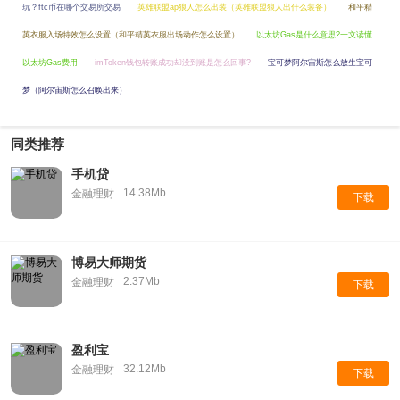
玩？ftc币在哪个交易所交易
英雄联盟ap狼人怎么出装（英雄联盟狼人出什么装备）
和平精
英衣服入场特效怎么设置（和平精英衣服出场动作怎么设置）
以太坊Gas是什么意思?一文读懂
以太坊Gas费用
imToken钱包转账成功却没到账是怎么回事?
宝可梦阿尔宙斯怎么放生宝可
梦（阿尔宙斯怎么召唤出来）
同类推荐
手机贷
14.38Mb
金融理财
下载
博易大师期货
2.37Mb
金融理财
下载
盈利宝
32.12Mb
金融理财
下载