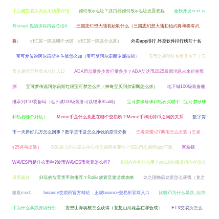
币上架交易所及应用场景介绍
如何改ip地址？路由器如何改ip地址设置教程
全栈开发next.js
与strapi 视频课程内容总结4
三国志幻想大陆初始刷什么（三国志幻想大陆初始武将和稀有武
将）
cf江苏一区是哪个大区（cf江苏一区是什么区）
外卖app排行 外卖软件排行榜前十名
宝可梦传说阿尔宙斯奋斗值怎么加（宝可梦阿尔宙斯专属技能）
安币交易所排名第几名了？安
币交易所官网登录地址入口
ADA币总量多少发行量多少？ADA艾达币2025最新消息未来价格预
测
宝可梦传说阿尔宙斯红眼宝可梦怎么抓（神奇宝贝阿尔宙斯怎么抓）
地下城100级装备能
继承到110装备吗（地下城100级装备可以继承95a吗）
宝可梦珠珍珠和钻石买哪个（宝可梦珍珠
和钻石哪个好玩）
Meme币是什么意思在哪个交易所？Meme币和比特币之间的关系
数字货
币一天挣好几万怎么回事？数字货币是怎么挣钱的原理分析
王者荣耀s27典韦怎么出装（王者
s25典韦出装）
SOL链上的主要去中心化交易所有哪些？SOL币交易所app下载
区块链
WAVES币是什么币种?波币WAVES币究竟怎么样?
虚拟内存有什么用？win10电脑虚拟内存怎么
设置最好
好玩的放置类手游推荐？Rollic放置竞速游戏攻略
龙之国物语龙蛋怎么获得（龙之
国度mod）
binance交易所官方网站，正规binance交易所官网入口
比特币为什么暴跌_比特
币为什么暴跌原因分析
妄想山海魂核怎么获得（妄想山海魂晶在哪合成）
FTX交易所怎么