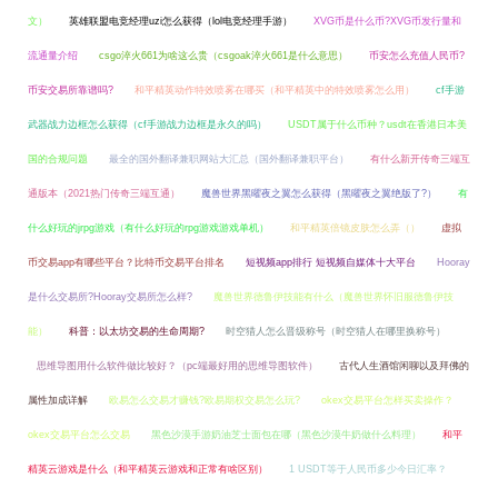
文）
英雄联盟电竞经理uzi怎么获得（lol电竞经理手游）
XVG币是什么币?XVG币发行量和
流通量介绍
csgo淬火661为啥这么贵（csgoak淬火661是什么意思）
币安怎么充值人民币?
币安交易所靠谱吗?
和平精英动作特效喷雾在哪买（和平精英中的特效喷雾怎么用）
cf手游
武器战力边框怎么获得（cf手游战力边框是永久的吗）
USDT属于什么币种？usdt在香港日本美
国的合规问题
最全的国外翻译兼职网站大汇总（国外翻译兼职平台）
有什么新开传奇三端互
通版本（2021热门传奇三端互通）
魔兽世界黑曜夜之翼怎么获得（黑曜夜之翼绝版了?）
有
什么好玩的jrpg游戏（有什么好玩的rpg游戏游戏单机）
和平精英倍镜皮肤怎么弄（）
虚拟
币交易app有哪些平台？比特币交易平台排名
短视频app排行 短视频自媒体十大平台
Hooray
是什么交易所?Hooray交易所怎么样?
魔兽世界德鲁伊技能有什么（魔兽世界怀旧服德鲁伊技
能）
科普：以太坊交易的生命周期?
时空猎人怎么晋级称号（时空猎人在哪里换称号）
思维导图用什么软件做比较好？（pc端最好用的思维导图软件）
古代人生酒馆闲聊以及拜佛的
属性加成详解
欧易怎么交易才赚钱?欧易期权交易怎么玩?
okex交易平台怎样买卖操作？
okex交易平台怎么交易
黑色沙漠手游奶油芝士面包在哪（黑色沙漠牛奶做什么料理）
和平
精英云游戏是什么（和平精英云游戏和正常有啥区别）
1 USDT等于人民币多少今日汇率？