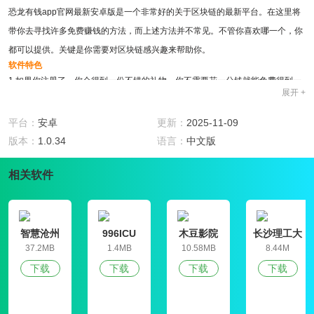
恐龙有钱app官网最新安卓版是一个非常好的关于区块链的最新平台。在这里将
带你去寻找许多免费赚钱的方法，而上述方法并不常见。不管你喜欢哪一个，你
都可以提供。关键是你需要对区块链感兴趣来帮助你。
软件特色
1.如果你注册了，你会得到一份不错的礼物。你不需要花一分钱就能免费得到一
展开 +
条龙。
2.虽然听起来有点奇怪，但在空的第一阶段给予所有福利是正常的;
平台：
安卓
更新：
2025-11-09
3.如果有任何小伙伴对区块链感兴趣，请随时来试一试。每天都会有让你开怀大
版本：
1.0.34
语言：
中文版
笑的好处。
软件亮点
相关软件
1.你可以通过直接下载和注册获得大量的福利信息。总的来说，这很好。
2、每天没什么新闻和信息可以帮你赚钱;
3.如果你的关系网是好的，那么你会赚很多钱，你邀请的人也会赚很多钱。
智慧沧州
996ICU
木豆影院
长沙理工大
恐龙有钱真的能赚钱吗?
学就业信息
37.2MB
1.4MB
10.58MB
8.44M
事实上，玩的方法很简单。有许多免费的任务供你选择。小编认为合理利用你的
网学生信息
下载
下载
下载
下载
管理平台
人脉。拉人头的方法是最简单的赚钱方法。你邀请的朋友越多，你赚的钱就越
多。
恐龙有钱赚钱攻略说明