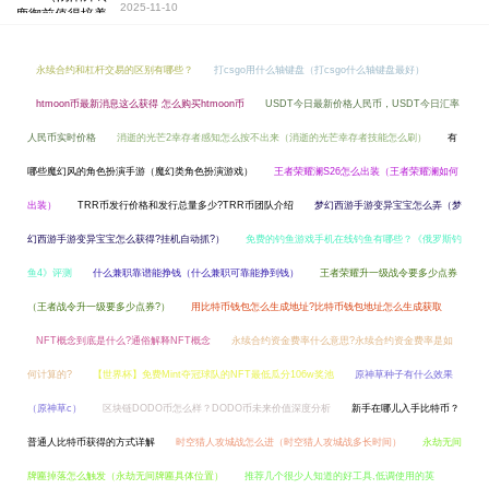
2025-11-10
永续合约和杠杆交易的区别有哪些？
打csgo用什么轴键盘（打csgo什么轴键盘最好）
htmoon币最新消息这么获得 怎么购买htmoon币
USDT今日最新价格人民币，USDT今日汇率
人民币实时价格
消逝的光芒2幸存者感知怎么按不出来（消逝的光芒幸存者技能怎么刷）
有
哪些魔幻风的角色扮演手游（魔幻类角色扮演游戏）
王者荣耀澜S26怎么出装（王者荣耀澜如何
出装）
TRR币发行价格和发行总量多少?TRR币团队介绍
梦幻西游手游变异宝宝怎么弄（梦
幻西游手游变异宝宝怎么获得?挂机自动抓?）
免费的钓鱼游戏手机在线钓鱼有哪些？《俄罗斯钓
鱼4》评测
什么兼职靠谱能挣钱（什么兼职可靠能挣到钱）
王者荣耀升一级战令要多少点券
（王者战令升一级要多少点券?）
用比特币钱包怎么生成地址?比特币钱包地址怎么生成获取
NFT概念到底是什么?通俗解释NFT概念
永续合约资金费率什么意思?永续合约资金费率是如
何计算的?
【世界杯】免费Mint夺冠球队的NFT最低瓜分106w奖池
原神草种子有什么效果
（原神草c）
区块链DODO币怎么样？DODO币未来价值深度分析
新手在哪儿入手比特币？
普通人比特币获得的方式详解
时空猎人攻城战怎么进（时空猎人攻城战多长时间）
永劫无间
牌匾掉落怎么触发（永劫无间牌匾具体位置）
推荐几个很少人知道的好工具,低调使用的英