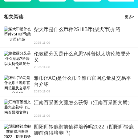
每个弟子估计每天给你贡献0.3元，每个弟子估计每天。
贡献0.15元给你(通过玩游戏和看广告赚取收入)
相关阅读
更多>
每个弟子都要向你介绍10个弟子。
柴犬币是什么币种?SHIB币(柴犬币)介绍
如果你有10个学徒，你每天的收入将是
10×0.3+10×10×0.15=18元是一个月540元
2025-11-09
如果你有100名学徒，你每天的收入将是
伦敦硬分叉是什么意思?科普以太坊伦敦硬分
100×0.3+100×10×0.15=180元是每月5400元
叉
邀请的用户越有效，额外收入和成就越高，推广速度越快，因为每个人都喜欢收
2025-11-08
入翻倍!
雅币(YAC)是什么币？雅币官网总量及交易平
台介绍
2025-11-09
江南百景图文藤怎么获得（江南百景图文腾）
2025-11-09
阴阳师铃鹿御前值得培养吗2022（阴阳师铃鹿
御前值得培养吗）