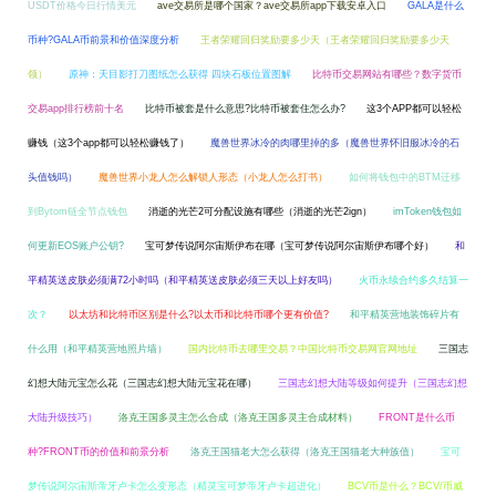
USDT价格今日行情美元
ave交易所是哪个国家？ave交易所app下载安卓入口
GALA是什么
币种?GALA币前景和价值深度分析
王者荣耀回归奖励要多少天（王者荣耀回归奖励要多少天
领）
原神：天目影打刀图纸怎么获得 四块石板位置图解
比特币交易网站有哪些？数字货币
交易app排行榜前十名
比特币被套是什么意思?比特币被套住怎么办?
这3个APP都可以轻松
赚钱（这3个app都可以轻松赚钱了）
魔兽世界冰冷的肉哪里掉的多（魔兽世界怀旧服冰冷的石
头值钱吗）
魔兽世界小龙人怎么解锁人形态（小龙人怎么打书）
如何将钱包中的BTM迁移
到Bytom链全节点钱包
消逝的光芒2可分配设施有哪些（消逝的光芒2ign）
imToken钱包如
何更新EOS账户公钥?
宝可梦传说阿尔宙斯伊布在哪（宝可梦传说阿尔宙斯伊布哪个好）
和
平精英送皮肤必须满72小时吗（和平精英送皮肤必须三天以上好友吗）
火币永续合约多久结算一
次？
以太坊和比特币区别是什么?以太币和比特币哪个更有价值?
和平精英营地装饰碎片有
什么用（和平精英营地照片墙）
国内比特币去哪里交易？中国比特币交易网官网地址
三国志
幻想大陆元宝怎么花（三国志幻想大陆元宝花在哪）
三国志幻想大陆等级如何提升（三国志幻想
大陆升级技巧）
洛克王国多灵主怎么合成（洛克王国多灵主合成材料）
FRONT是什么币
种?FRONT币的价值和前景分析
洛克王国猫老大怎么获得（洛克王国猫老大种族值）
宝可
梦传说阿尔宙斯帝牙卢卡怎么变形态（精灵宝可梦帝牙卢卡超进化）
BCV币是什么？BCV/币威