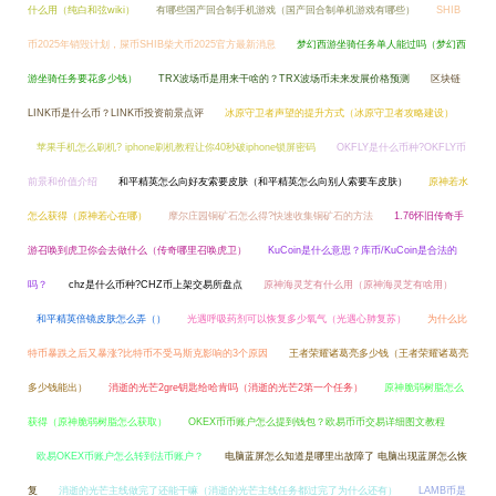
什么用（纯白和弦wiki）
有哪些国产回合制手机游戏（国产回合制单机游戏有哪些）
SHIB
币2025年销毁计划，屎币SHIB柴犬币2025官方最新消息
梦幻西游坐骑任务单人能过吗（梦幻西
游坐骑任务要花多少钱）
TRX波场币是用来干啥的？TRX波场币未来发展价格预测
区块链
LINK币是什么币？LINK币投资前景点评
冰原守卫者声望的提升方式（冰原守卫者攻略建设）
苹果手机怎么刷机? iphone刷机教程让你40秒破iphone锁屏密码
OKFLY是什么币种?OKFLY币
前景和价值介绍
和平精英怎么向好友索要皮肤（和平精英怎么向别人索要车皮肤）
原神若水
怎么获得（原神若心在哪）
摩尔庄园铜矿石怎么得?快速收集铜矿石的方法
1.76怀旧传奇手
游召唤到虎卫你会去做什么（传奇哪里召唤虎卫）
KuCoin是什么意思？库币/KuCoin是合法的
吗？
chz是什么币种?CHZ币上架交易所盘点
原神海灵芝有什么用（原神海灵芝有啥用）
和平精英倍镜皮肤怎么弄（）
光遇呼吸药剂可以恢复多少氧气（光遇心肺复苏）
为什么比
特币暴跌之后又暴涨?比特币不受马斯克影响的3个原因
王者荣耀诸葛亮多少钱（王者荣耀诸葛亮
多少钱能出）
消逝的光芒2gre钥匙给哈肯吗（消逝的光芒2第一个任务）
原神脆弱树脂怎么
获得（原神脆弱树脂怎么获取）
OKEX币币账户怎么提到钱包？欧易币币交易详细图文教程
欧易OKEX币账户怎么转到法币账户？
电脑蓝屏怎么知道是哪里出故障了 电脑出现蓝屏怎么恢
复
消逝的光芒主线做完了还能干嘛（消逝的光芒主线任务都过完了为什么还有）
LAMB币是