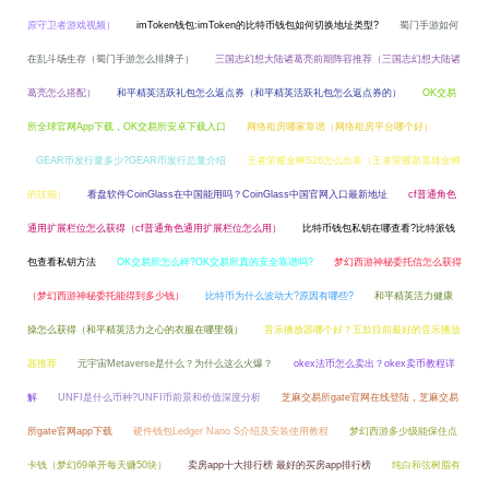
原守卫者游戏视频）
imToken钱包:imToken的比特币钱包如何切换地址类型?
蜀门手游如何
在乱斗场生存（蜀门手游怎么排牌子）
三国志幻想大陆诸葛亮前期阵容推荐（三国志幻想大陆诸
葛亮怎么搭配）
和平精英活跃礼包怎么返点券（和平精英活跃礼包怎么返点券的）
OK交易
所全球官网App下载，OK交易所安卓下载入口
网络租房哪家靠谱（网络租房平台哪个好）
GEAR币发行量多少?GEAR币发行总量介绍
王者荣耀金蝉S26怎么出装（王者荣耀新英雄金蝉
的技能）
看盘软件CoinGlass在中国能用吗？CoinGlass中国官网入口最新地址
cf普通角色
通用扩展栏位怎么获得（cf普通角色通用扩展栏位怎么用）
比特币钱包私钥在哪查看?比特派钱
包查看私钥方法
OK交易所怎么样?OK交易所真的安全靠谱吗?
梦幻西游神秘委托信怎么获得
（梦幻西游神秘委托能得到多少钱）
比特币为什么波动大?原因有哪些?
和平精英活力健康
操怎么获得（和平精英活力之心的衣服在哪里领）
音乐播放器哪个好？五款目前最好的音乐播放
器推荐
元宇宙Metaverse是什么？为什么这么火爆？
okex法币怎么卖出？okex卖币教程详
解
UNFI是什么币种?UNFI币前景和价值深度分析
芝麻交易所gate官网在线登陆，芝麻交易
所gate官网app下载
硬件钱包Ledger Nano S介绍及安装使用教程
梦幻西游多少级能保住点
卡钱（梦幻69单开每天赚50块）
卖房app十大排行榜 最好的买房app排行榜
纯白和弦树脂有