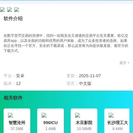
软件介绍
在数字货币交易的浪潮中，找到一款既安全又便捷的交易平台至关重要。欧亿交
易所app，以其全面的功能和优秀的用户体验，成为了众多投资者的选择。如果
你正在寻找一个官方、安全的下载渠道，那么这里将为你提供最直接、最官方的
下载方式。
展开 +
官方介绍
欧亿交易所，也称为OKX，是一家全球领先的数字资产交易平台。自2013年成
平台：
安卓
更新：
2025-11-07
立以来，OKX已经发展成为一个提供现货交易、合约交易、Web3钱包、C2C交
版本：
12
语言：
中文版
易等多种产品服务的大型平台。平台采用多重签名、离线冷钱包、多重备份等严
格的安全措施来保障用户资产安全，并设立万全基金应对潜在风险。OKX的服务
覆盖全球，拥有超过3,800名员工和5,000万用户，持续在CoinMarketCap和
相关软件
CoinGecko的交易量排名中稳居全球前三。
特色亮点
1. 全球化服务：OKX业务遍布全球，可以随时为用户提供时区和语言支持。
智慧沧州
996ICU
木豆影院
长沙理工大
2. 安全保障：按照1:1的准备金率为用户的充币提供美元资产保障，确保资金随
学就业信息
37.2MB
1.4MB
10.58MB
8.44M
时可用。