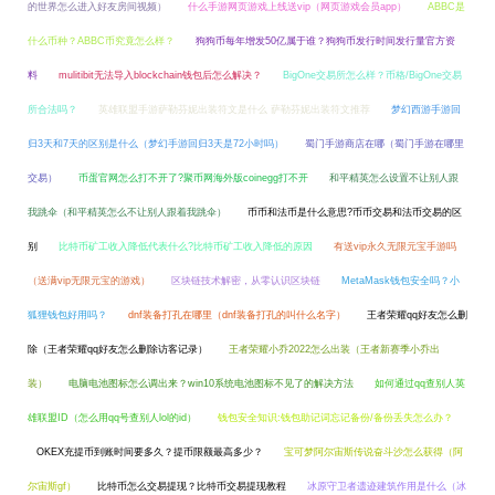
的世界怎么进入好友房间视频）
什么手游网页游戏上线送vip（网页游戏会员app）
ABBC是
什么币种？ABBC币究竟怎么样？
狗狗币每年增发50亿属于谁？狗狗币发行时间发行量官方资
料
mulitibit无法导入blockchain钱包后怎么解决？
BigOne交易所怎么样？币格/BigOne交易
所合法吗？
英雄联盟手游萨勒芬妮出装符文是什么 萨勒芬妮出装符文推荐
梦幻西游手游回
归3天和7天的区别是什么（梦幻手游回归3天是72小时吗）
蜀门手游商店在哪（蜀门手游在哪里
交易）
币蛋官网怎么打不开了?聚币网海外版coinegg打不开
和平精英怎么设置不让别人跟
我跳伞（和平精英怎么不让别人跟着我跳伞）
币币和法币是什么意思?币币交易和法币交易的区
别
比特币矿工收入降低代表什么?比特币矿工收入降低的原因
有送vip永久无限元宝手游吗
（送满vip无限元宝的游戏）
区块链技术解密，从零认识区块链
MetaMask钱包安全吗？小
狐狸钱包好用吗？
dnf装备打孔在哪里（dnf装备打孔的叫什么名字）
王者荣耀qq好友怎么删
除（王者荣耀qq好友怎么删除访客记录）
王者荣耀小乔2022怎么出装（王者新赛季小乔出
装）
电脑电池图标怎么调出来？win10系统电池图标不见了的解决方法
如何通过qq查别人英
雄联盟ID（怎么用qq号查别人lol的id）
钱包安全知识:钱包助记词忘记备份/备份丢失怎么办？
OKEX充提币到账时间要多久？提币限额最高多少？
宝可梦阿尔宙斯传说奋斗沙怎么获得（阿
尔宙斯gf）
比特币怎么交易提现？比特币交易提现教程
冰原守卫者遗迹建筑作用是什么（冰