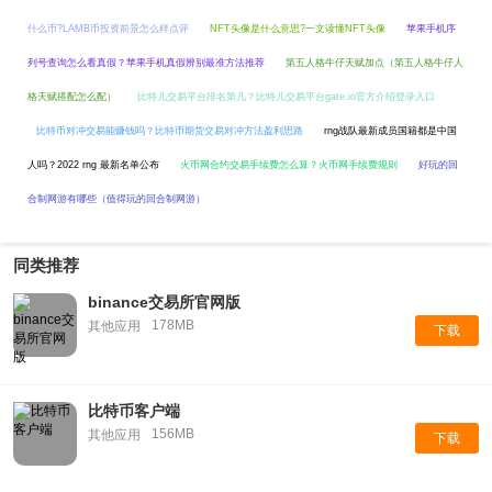
什么币?LAMB币投资前景怎么样点评
NFT头像是什么意思?一文读懂NFT头像
苹果手机序
列号查询怎么看真假？苹果手机真假辨别最准方法推荐
第五人格牛仔天赋加点（第五人格牛仔人
格天赋搭配怎么配）
比特儿交易平台排名第几？比特儿交易平台gate.io官方介绍登录入口
比特币对冲交易能赚钱吗？比特币期货交易对冲方法盈利思路
rng战队最新成员国籍都是中国
人吗？2022 rng 最新名单公布
火币网合约交易手续费怎么算？火币网手续费规则
好玩的回
合制网游有哪些（值得玩的回合制网游）
同类推荐
binance交易所官网版
178MB
其他应用
下载
比特币客户端
156MB
其他应用
下载