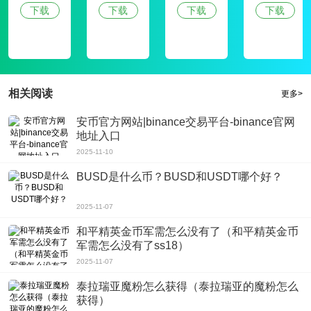
网学生信息
3. 技术创新：利用技术分析工具、高级实时订单表和由TradingView提供的专业
下载
下载
下载
下载
管理平台
交易图表开展行情分析。
4. 智能交易：利用人工智能实现智能交易，分析并自动执行交易策略。
功能介绍
1. 多币种交易：支持比特币（BTC）、以太坊（ETH）、Solana（SOL）等多种
相关阅读
更多>
数字资产的交易。
2. 资产管理：强大的OKX Wallet，帮助用户查看不同DeFi协议和区块链下的所
有数字资产及NFT。
安币官方网站|binance交易平台-binance官网
3. 交易工具：提供简单、高级的交易及图表工具，帮助用户把握市场动态。
地址入口
4. 资产安全：采用多重安全措施，包括冷存储、SSL加密等，确保用户资产安
2025-11-10
全。
BUSD是什么币？BUSD和USDT哪个好？
小编点评
欧亿交易所app以其全面的服务和强大的技术支持，在全球数字货币交易领域占
2025-11-07
据了重要地位。它的全球化服务和严格的安全措施，为用户提供了一个安全、可
和平精英金币军需怎么没有了（和平精英金币
靠的交易环境。同时，平台的技术创新和智能交易功能，使得交易更加高效和便
捷。选择欧亿交易所app，就是选择了一个全面、安全、高效的数字货币交易平
军需怎么没有了ss18）
台。
2025-11-07
泰拉瑞亚魔粉怎么获得（泰拉瑞亚的魔粉怎么
新版更新日志
获得）
1. 优化银行购买流程，提升用户体验。