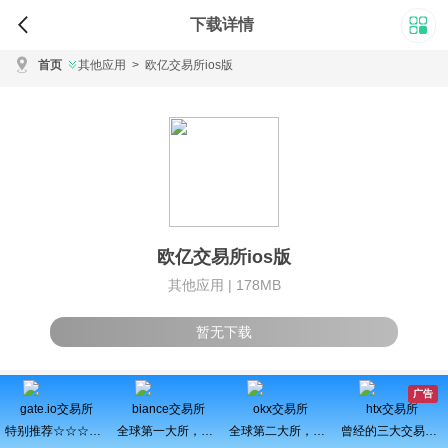
下载详情
首页
其他应用
>
欧亿交易所ios版
欧亿交易所ios版
其他应用 |
178MB
暂无下载
广告
gate.io交易所
biance交易所
okx交易所
htx交易所
特别推荐☆☆☆百倍币之王
全球第一大所，新用户注册可得100USDT奖励
全球第二大所，新用户拆盲盒100%中奖，最高价值60000元
曾经的三大交易所之一、近期空投活动较多，力争重回巅峰