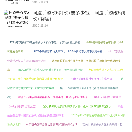
2025-11-09
2. MetaX重大升级，支持在互联网上使用DApp。
3. 在MetaX中添加地址簿，使okx变得更加容易。
问道手游改6到改7要多少钱（问道手游改6跟
相关问题：
改7有啥）
2025-11-10
1. 如何在官网下载欧亿交易所app？
答：用户可以访问OKX官方网站，点击首页的“下载”按钮，选择相应的手机系统
版本进行下载安装。
17年买1万狗狗币现在有多少？狗狗币近十年历史价格走势图
dnf手游韩服徽章在哪购买（dnf
2. 欧亿交易所app支持哪些语言？
答：欧亿交易所app支持多种语言，包括中文、英文等，方便全球用户使用。
韩服有徽章吗）
USDT今日最新价格人民币，USDT今日汇率人民币实时价格
win10系统自
3. 欧亿交易所app的安全性如何？
带清理垃圾工具怎么用?教程详解
英雄联盟手游没有哪些英雄（英雄联盟手游还有什么英雄没
答：欧亿交易所采用了多重安全措施，如冷存储、SSL加密等，确保用户资产安
全。
出）
BEAM币是什么币?BEAM币交易平台、管网及总量介绍
梦幻西游手游月宫和花果山哪
4. 欧亿交易所app有哪些交易功能？
个厉害（梦幻西游手游月宫和花果山哪个值得玩）
幻塔2.0旧维拉币怎么用（幻塔怎样）
莱
答：欧亿交易所app提供了多种数字货币交易功能，包括现货交易、合约交易
比特矿池怎样挖矿?莱比特矿池挖矿教程
有什么西游题材的卡牌手游（西游卡牌类游戏有哪
等，以及资产管理和交易工具。
些）
有什么仙侠手游送的福利多（仙侠手游上线送vip13不充钱）
DNF无尽的祭坛在哪里
（dnf无尽的祭坛怎么过）
宝可梦传说阿尔宙斯特典卡片有什么用（阿尔宙斯限定机）
消逝
的光芒是哪个国家的游戏（消逝的光芒是国产吗）
2025年RWA赛道有哪些潜力币？盘点RWA赛
道的龙头币
炒币爆仓强平是什么意思?炒币爆仓怎么办?
我的世界怎么进入好友的房间（我