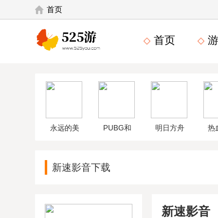
首页
首页
游
永远的美
PUBG和
明日方舟
热
味星球4破
平精英体
wikiapp
中
新速影音下载
解版
验服
新速影音