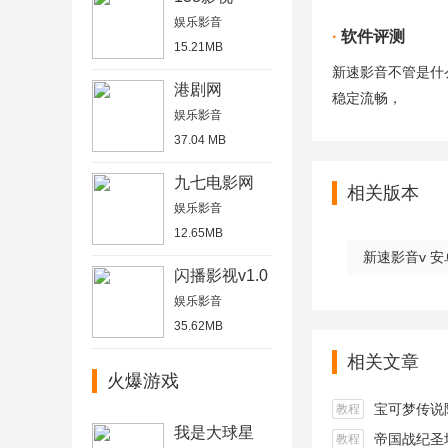
娱乐影音
软件评测
15.21MB
新速影音不管是什
港剧网
稳定流畅，
娱乐影音
37.04 MB
九七电影网
相关版本
娱乐影音
12.65MB
新速影音v 安
闪播影视v1.0
娱乐影音
35.62MB
相关文章
火爆游戏
宝可梦传说阿尔宙
教程
我是大球星
帝国战纪圣坛
教程