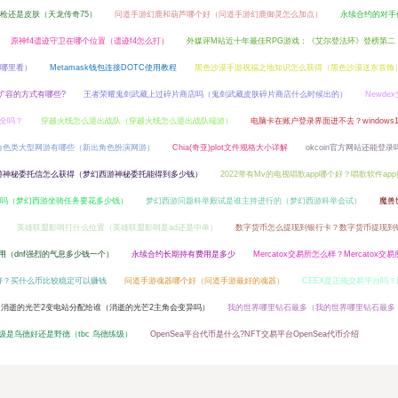
是枪还是皮肤（天龙传奇75）
问道手游幻鹿和葫芦哪个好（问道手游幻鹿御灵怎么加点）
永续合约的对手
原神f4遗迹守卫在哪个位置（遗迹f4怎么打）
外媒评M站近十年最佳RPG游戏：《艾尔登法环》登榜第二
在哪里看）
Metamask钱包连接DOTC使用教程
黑色沙漠手游祝福之地知识怎么获得（黑色沙漠送东首饰
扩容的方式有哪些?
王者荣耀鬼剑武藏上过碎片商店吗（鬼剑武藏皮肤碎片商店什么时候出的）
Newde
安全吗？
穿越火线怎么退出战队（穿越火线怎么退出战队端游）
电脑卡在账户登录界面进不去？windows
角色类大型网游有哪些（新出角色扮演网游）
Chia(奇亚)plot文件规格大小详解
okcoin官方网站还能登录
游神秘委托信怎么获得（梦幻西游神秘委托能得到多少钱）
2022带有Mv的电视唱歌app哪个好？唱歌软件ap
吗（梦幻西游坐骑任务要花多少钱）
梦幻西游问题科举殿试是谁主持进行的（梦幻西游科举会试）
魔兽
英雄联盟影哨打什么位置（英雄联盟影哨是ad还是中单）
数字货币怎么提现到银行卡？数字货币提现到
么用（dnf强烈的气息多少钱一个）
永续合约长期持有费用是多少
Mercatox交易所怎么样？Mercatox交
好？买什么币比较稳定可以赚钱
问道手游魂器哪个好（问道手游最好的魂器）
CEEX是正规交易平台吗？
消逝的光芒2变电站分配给谁（消逝的光芒2主角会变异吗）
我的世界哪里钻石最多（我的世界哪里钻石最多
练级是鸟德好还是野德（tbc 鸟德练级）
OpenSea平台代币是什么?NFT交易平台OpenSea代币介绍