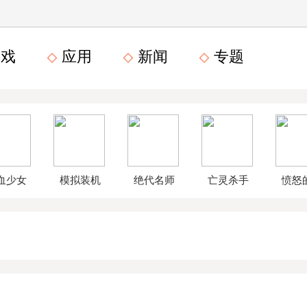
戏
应用
新闻
专题
血少女
模拟装机
绝代名师
亡灵杀手
愤怒
文数字
公司破解
无限曲玉
鸟星
版
版
版
战2破