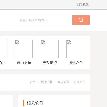
手机版
的小
暴力女孩
无敌流浪
腾讯欢乐
球大
模拟器汉
汉8无敌版
斗地主正
解版
化版
版
首页
软件下载
娱乐影音
新速影音
>
>
>
相关软件