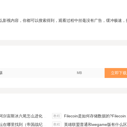
么影视内容，你都可以搜索得到，观看过程中丝毫没有广告，缓冲极速，
卓
立即下载
MB
斯冰六尾怎么进化（宝可梦冰六尾怎么得）
Filecoin是如何存储数据的?Filecoin的价值体现和未来前景分析
教程
在哪里找到（帝国战纪游戏攻略）
英雄联盟普通和wegame版有什么区别（英雄联盟wegame版和英雄联盟）
教程