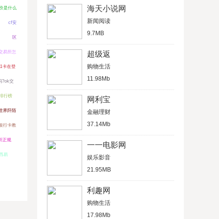
海天小说网
价是什么
新闻阅读
cf安
9.7MB
）
区
x交易所怎
超级返
购物生活
11卡在登
11.98Mb
吗?ok交
p排行榜
网利宝
世界阡陌
金融理财
37.14Mb
银行卡教
易所正规
一一电影网
西易
娱乐影音
21.95MB
利趣网
购物生活
17.98Mb