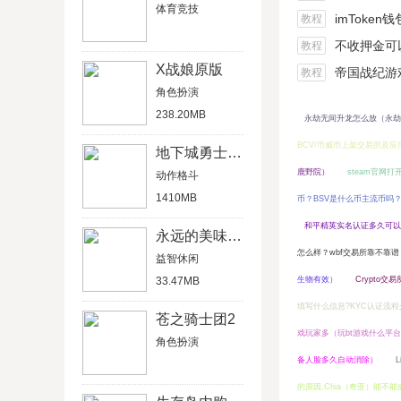
体育竞技
imToken
教程
不收押金可以在家做的
教程
X战娘原版
帝国战纪游戏船
教程
角色扮演
238.20MB
永劫无间升龙怎么放（永劫
BCV/币威币上架交易所及应
地下城勇士官网版
鹿野院）
steam官网
动作格斗
1410MB
币？BSV是什么币主流币吗
和平精英实名认证多久可以
永远的美味星球4破解版
怎么样？wbf交易所靠不靠谱
益智休闲
33.47MB
生物有效）
Crypto交
填写什么信息?KYC认证流程
苍之骑士团2
戏玩家多（玩bt游戏什么平
角色扮演
备人脸多久自动消除）
的原因,Chia（奇亚）能不