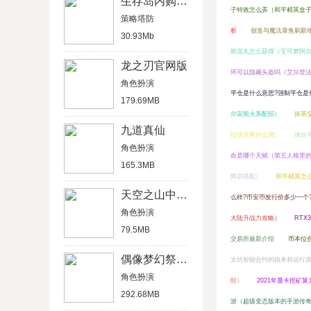
生存岛内购破解版
子特效怎么弄（和平精英盒
策略塔防
析
创造与魔法章鱼刷新
30.93Mb
斯泥丸怎么获得（宝可梦阿
龙之刃官网版
环可以隐藏头盔吗（艾尔登
角色扮演
平仓是什么意思?强制平仓是
179.69MB
尔宙斯火系配招）
抹茶
九道真仙
仙功法有什么用）
诛仙
角色扮演
命是哪个天赋（第五人格里
165.3MB
阵容搭配）
和平精英怎
天空之山中文破解版
么样?币安币发行价多少一个?
角色扮演
大陆升战力攻略）
RTX
79.5MB
交易所最新介绍
币本位
偶像梦幻祭2官方版
太坊智能合约的由来和运行
角色扮演
醒）
2021年显卡挖矿
292.68MB
游（超级变态版本的手游传