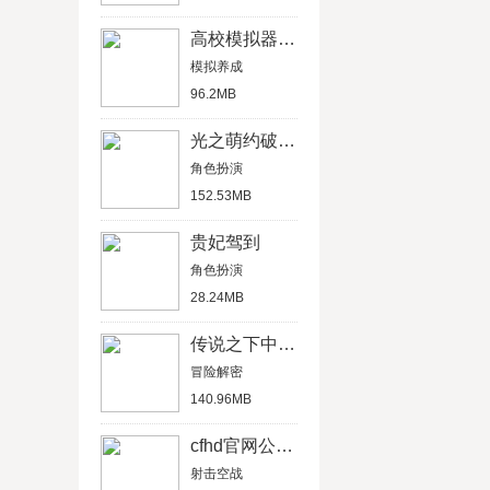
高校模拟器中文版
模拟养成
96.2MB
光之萌约破解版
角色扮演
152.53MB
贵妃驾到
角色扮演
28.24MB
传说之下中文汉化版
冒险解密
140.96MB
cfhd官网公测版
射击空战