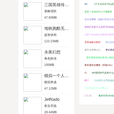
三国英雄传单机版
得）
CF天龙传奇70kg
策略塔防
意思？永续合约入门级教程
47.60MB
全分在哪看（端游cf安全分
块链扩容是什么意思?区块链
地铁跑酷无限金币版
益智休闲
么样？Newdex交易所正规
123.15MB
录界面解决教程
新出的
易平台官网入口
梦幻西
永夜幻想
梦幻西游坐骑任务单人能过
角色扮演
100MB
客军需官在哪里（阡陌cfm）
程
dnf强烈的气息有什
模拟一个人一生
吗？
小白买什么币比较
模拟养成
47.12MB
CEEX交易平台官网入口
2.3.15）
魔兽世界wlk
JetNado
射击空战
28.44MB