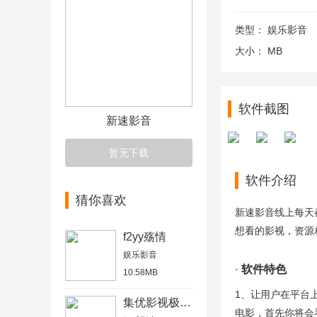
类型：
娱乐影音
大小：
MB
软件截图
新速影音
暂无下载
软件介绍
猜你喜欢
新速影音线上每天
想看的影视，资源
f2yy殇情
娱乐影音
软件特色
10.58MB
1、让用户在平台
集优影视极速版
电影，首先你将会