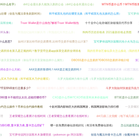
子叫什么名字）
dnf公会退出多久能加入新的公会（dnf公会会长退出公会）
MTN币是什么币？MTN币投
地在哪（创造与魔法章鱼刷新时间）
和平精英礼包码在哪里兑换（和平精英礼包兑换码怎么用）
宝可梦传
尔宙斯攻略）
Trust Wallet是什么钱包?解析Trust Wallet钱包
十个去中心化存储区块链项目代币分享
法环头像）
帝国战纪如何分解兵书（帝国战纪兵书怎么弄）
狗狗币历史价格表 2021最新价格走势图
什么意思?
如何计算比特币的交易费用,比特币交易手续费怎么计算?
宝可梦传说阿尔宙斯闪光小火马怎么
交易所排名第几是正规的吗？数字货币交易app抹茶交易所全球排名
我的世界创艺修仙异火怎么炼化（我的世
手游天音宠物选择（诛仙手游天音宠物选择什么属性）
DBOSS是什么交易所?DBOSS交易所详细介绍
第
的搏命是什么天赋）
AAX交易所靠谱吗？AAX是正规交易所吗？
三国志幻想大陆魏国新武将（幻想三国志
么买木乃伊衣服（和平精英木乃伊在哪买）
斗罗大陆精神力有什么用（斗罗大陆里的精神力是怎么划分的）
币安BNB发行总量多少?
疯狂骑士团堆什么属性（疯狂骑士团堆什么属性0）
斗罗大陆如何快速提升战
3060显卡不能挖以太坊,还能挖哪些币?
CXO是什么币种?CXO币前景和未来价值如何
BTSE是什么交易所?
合约怎么操作？币本位合约操作教程
十款对国内影响巨大的韩国网游，韩国网游影响力排行榜
一文弄懂区
原理
王者荣耀怎么看累计在线时间（王者荣耀怎么查看累计在线时长）
dnf几级二次觉醒（地下城几级二
算力排行榜,显卡算力表,显卡怎么挖矿?
哪一款免费的修仙游戏好玩（有没有免费修仙游戏）
怎么玩超变态
奇）
宝可梦传说阿尔宙斯木木枭哪里抓（pokemon go 阿尔宙斯）
创造与魔法补签卡怎么用（创魔补签卡