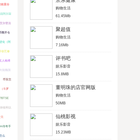
京东健康
资前景分
购物生活
说阿尔宙
61.45Mb
艾尔登法
聚超值
币圈开仓
购物生活
进化（阿
7.16Mb
界创艺修
评书吧
五人格搏
娱乐影音
大陆魏国
15.8MB
币安怎
董明珠的店官网版
力（斗罗
购物生活
BTSE
50MB
块链和以
仙桃影视
次觉
娱乐影音
gm传奇手
15.23MB
怎么