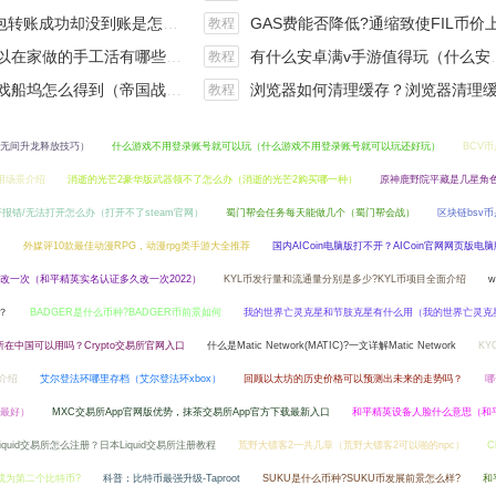
钱包转账成功却没到账是怎么回事?
GAS费能否降低?通缩致使FIL币价上涨,近看1000
教程
手工活有哪些？四个可以操作的小项目真是可靠
有什么安卓满v手游值得玩（什么安卓手游好玩）
教程
坞怎么得到（帝国战纪战役攻略）
浏览器如何清理缓存？浏览器清理缓存快捷
教程
无间升龙释放技巧）
什么游戏不用登录账号就可以玩（什么游戏不用登录账号就可以玩还好玩）
BCV
用场景介绍
消逝的光芒2豪华版武器领不了怎么办（消逝的光芒2购买哪一种）
原神鹿野院平藏是几星角
打开报错/无法打开怎么办（打开不了steam官网）
蜀门帮会任务每天能做几个（蜀门帮会战）
区块链bsv
？
外媒评10款最佳动漫RPG，动漫rpg类手游大全推荐
国内AICoin电脑版打不开？AICoin官网网页版电
改一次（和平精英实名认证多久改一次2022）
KYL币发行量和流通量分别是多少?KYL币项目全面介绍
w
？
BADGER是什么币种?BADGER币前景如何
我的世界亡灵克星和节肢克星有什么用（我的世界亡灵克
易所在中国可以用吗？Crypto交易所官网入口
什么是Matic Network(MATIC)?一文详解Matic Network
KY
介绍
艾尔登法环哪里存档（艾尔登法环xbox）
回顾以太坊的历史价格可以预测出未来的走势吗？
哪
台最好）
MXC交易所App官网版优势，抹茶交易所App官方下载最新入口
和平精英设备人脸什么意思（和
Liquid交易所怎么注册？日本Liquid交易所注册教程
荒野大镖客2一共几章（荒野大镖客2可以啪的npc）
C
能成为第二个比特币?
科普：比特币最强升级-Taproot
SUKU是什么币种?SUKU币发展前景怎么样?
和