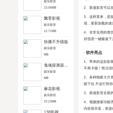
娱乐影音
2、新速影音可以
23.56MB
3、这样算来，是
飘零影视
现，更新加载的速
娱乐影音
12.71MB
4、非常实用的查
持迅雷一键极速下
快播不升级版
娱乐影音
软件亮点
MB
1、带来的这款影
鬼魂探测器中文版
不再卡顿！简洁清
娱乐影音
2、各种独家大片
MB
能下拉,不会打扰你
麻花影视
3、新速影音全新
娱乐影音
15.23MB
4、视频搜索功能
内容很丰富，资源
138影视