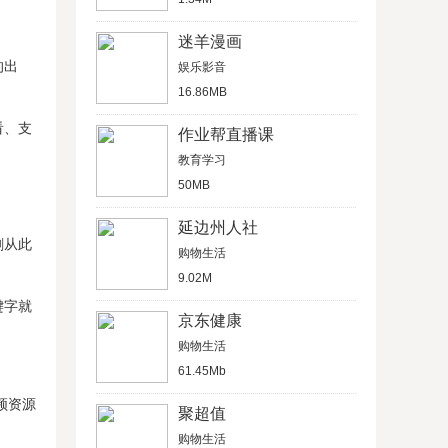
迷羊漫画
的出
娱乐影音
16.86MB
看、支
作业帮直播课
教育学习
50MB
延边州人社
剧从此
购物生活
9.02M
键字就
京东健康
购物生活
61.45Mb
频资源
聚超值
购物生活