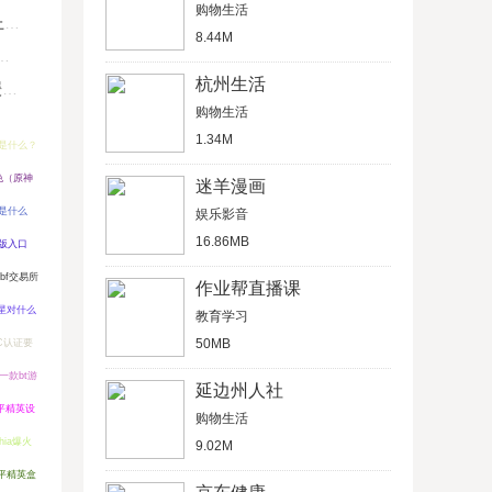
购物生活
U
8.44M
杭州生活
键
购物生活
1.34M
币是什么？
色（原神
迷羊漫画
币是什么
娱乐影音
16.86MB
脑版入口
bf交易所
作业帮直播课
星对什么
教育学习
50MB
C认证要
一款bt游
延边州人社
平精英设
购物生活
hia爆火
9.02M
平精英盒