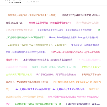
2025-11-07
帝国战纪如何刷战功（帝国战纪刷战功用什么英雄）
消逝的光芒2改难度只能重开吗（消逝的
光芒2怎么调中文）
到底什么是思维导图（开源的思维导图软件）
比特币指数是什么意思?
比特币指数交易投资靠谱吗?
王者荣耀共享皮肤怎么设置（王者荣耀如何设置共享皮肤）
柴
犬币是哪个国家发行的?shib币是什么币?
Uswap Tube是什么交易所?USwap交易所全面介绍
CZ在币圈是什么意思？CZ在币圈代表的哪个人，CZ详细资料
和平精英进不去游戏里面怎么
回事（和平精英进不去游戏里面怎么回事）
2023火爆的武侠手游排行榜前5名（好玩的武侠手游
排行榜前十）
王者荣耀妲己S26怎么出装（王者妲己出装怎么出装）
FTX交易所注册身份认
证流程教程及注意事项
有哪些日漫风格手游推荐（好玩的日漫风手游）
交易所怎么买卖币？
交易所买卖币新手图文教程
蜀门手游怎么赚钱（蜀门手游怎么赚钱快）
梦幻须弥真言兽决效
果是什么（梦幻西游须弥真言兽决什么效果）
和平精英车间怎么造车（和平精英工厂怎么制造汽
车）
okex交易账户和资金账户有什么区别？okex交易账户与资金账户区别对比
深度诠释什
么是区块链乐高"DeFi+永续合约"新玩法
gate.io交易平台提现到支付宝？gateioAPP怎么提现人
民币
全球链游排行榜前八 2022年全球链游排行榜一览
外媒评10款最佳动漫RPG，动漫rpg