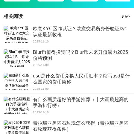
3、核桃云端给你最纯粹的视频观看体验没有之一，绝对精彩！
4、用户只需点击自己想看的影片，即可做到既点即播，高清的资源让你看到
相关阅读
更多>
爽，抢先拥有院线大片观影权，
软件评测
欧意KYC区咋认证？欧意交易所身份验证kyc
核桃云端为您开启全新的游戏人生，有了它你可以轻松的享受最为清爽优质的播
认证最新教程
放服务，让访问更加的快捷方便，软件支持多种格式的播放以及超强的解码能
2025-11-10
力，
Blur币值得投资吗？Blur币未来升值潜力2025
价格预测
2025-11-09
usd是什么货币兑换人民币汇率？缩写usd是什
么国家的货币简称
2025-11-09
有什么画质超好的手游推荐（十大画质超高的
手游排行榜）
2025-11-10
泰拉瑞亚黑曜石玫瑰怎么获得（泰拉瑞亚黑曜
石玫瑰获得条件）