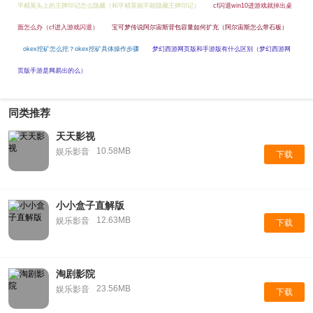
平精英头上的王牌印记怎么隐藏（和平精英能不能隐藏王牌印记）
cf闪退win10进游戏就掉出桌
面怎么办（cf进入游戏闪退）
宝可梦传说阿尔宙斯背包容量如何扩充（阿尔宙斯怎么带石板）
okex挖矿怎么挖？okex挖矿具体操作步骤
梦幻西游网页版和手游版有什么区别（梦幻西游网
页版手游是网易出的么）
同类推荐
天天影视
10.58MB
娱乐影音
下载
小小盒子直解版
12.63MB
娱乐影音
下载
淘剧影院
23.56MB
娱乐影音
下载