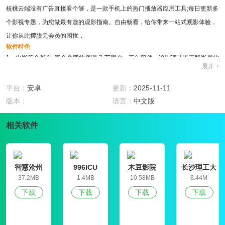
核桃云端没有广告直接看个够，是一款手机上的热门播放器应用工具;每日更新多
个影视专题，为您做最有趣的观影指南。自由畅看，给你带来一站式观影体验，
让你从此摆脱无会员的困扰，
软件特色
1、电影等全都有, 完全免费的资源,千万用户，五年陪伴，追剧请认准正版影视软
展开 +
件！聚集全网海量视频资源。
2、核桃云端带台湾直播频道，播放流畅不卡顿，即拖即放，最新院线大片热门
平台：
安卓
更新：
2025-11-11
电视剧，免费观看，
版本：
语言：
中文版
3、拥有海量的高清视频资源，对于平时喜欢追剧的朋友来说简直就是神器了，
相关软件
细化到您可以轻松的找到您想要看的节目，您对这样一个影视软件感兴趣的话，
4、打造最优质的服务，让您放心使用。上下滑动调节亮度 左右滑动调节音量;双
击界面控制播放或暂停;
软件亮点
智慧沧州
996ICU
木豆影院
长沙理工大
1、精选影片高清影片任你挑选，总有一款适合你，一键搜索你喜欢的任何类
学就业信息
37.2MB
1.4MB
10.58MB
8.44M
网学生信息
型，帮你智能化的筛选视频，
下载
下载
下载
下载
管理平台
2、支持于多种的频道播放，给人的感官刺激和不同的体验。这里所有人都能享
受到适合自己的服务，软件中的服务非常到位，