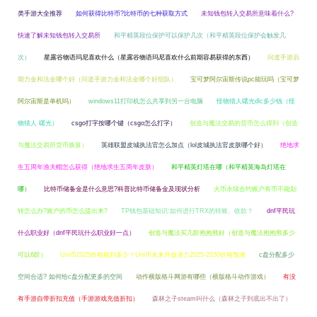
类手游大全推荐
如何获得比特币?比特币的七种获取方式
未知钱包转入交易所意味着什么?
快速了解未知钱包转入交易所
和平精英段位保护可以保护几次（和平精英段位保护会触发几
次）
星露谷物语玛尼喜欢什么（星露谷物语玛尼喜欢什么前期容易获得的东西）
问道手游后
期力金和法金哪个好（问道手游力金和法金哪个好组队）
宝可梦阿尔宙斯传说pc能玩吗（宝可梦
阿尔宙斯是单机吗）
windows11打印机怎么共享到另一台电脑
怪物猎人曙光dlc多少钱（怪
物猎人 曙光）
csgo打字按哪个键（csgo怎么打字）
创造与魔法交易的货币怎么得到（创造
与魔法交易所货币换算）
英雄联盟皮城执法官怎么加点（lol皮城执法官皮肤哪个好）
绝地求
生五周年渔夫帽怎么获得（绝地求生五周年皮肤）
和平精英灯塔在哪（和平精英海岛灯塔在
哪）
比特币储备金是什么意思?科普比特币储备金及现状分析
火币永续合约账户有币不能划
转怎么办?账户的币怎么提出来?
TP钱包基础知识:如何进行TRX的转账、收款？
dnf平民玩
什么职业好（dnf平民玩什么职业好一点）
创造与魔法买几阶抱抱熊好（创造与魔法抱抱熊多少
可以6阶）
Uni币2025价格能到多少？Uni币未来升值潜力2025-2030价格预测
c盘分配多少
空间合适? 如何给c盘分配更多的空间
动作横版格斗网游有哪些（横版格斗动作游戏）
有没
有手游自带折扣充值（手游游戏充值折扣）
森林之子steam叫什么（森林之子到底出不出了）