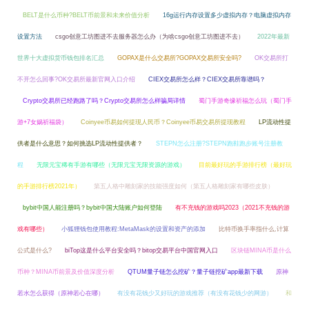
BELT是什么币种?BELT币前景和未来价值分析
16g运行内存设置多少虚拟内存？电脑虚拟内存
设置方法
csgo创意工坊图进不去服务器怎么办（为啥csgo创意工坊图进不去）
2022年最新
世界十大虚拟货币钱包排名汇总
GOPAX是什么交易所?GOPAX交易所安全吗?
OK交易所打
不开怎么回事?OK交易所最新官网入口介绍
CIEX交易所怎么样？CIEX交易所靠谱吗？
Crypto交易所已经跑路了吗？Crypto交易所怎么样骗局详情
蜀门手游奇缘祈福怎么玩（蜀门手
游+7女娲祈福袋）
Coinyee币易如何提现人民币？Coinyee币易交易所提现教程
LP流动性提
供者是什么意思？如何挑选LP流动性提供者？
STEPN怎么注册?STEPN跑鞋跑步账号注册教
程
无限元宝稀有手游有哪些（无限元宝无限资源的游戏）
目前最好玩的手游排行榜（最好玩
的手游排行榜2021年）
第五人格中雕刻家的技能强度如何（第五人格雕刻家有哪些皮肤）
bybit中国人能注册吗？bybit中国大陆账户如何登陆
有不充钱的游戏吗2023（2021不充钱的游
戏有哪些）
小狐狸钱包使用教程:MetaMask的设置和资产的添加
比特币换手率指什么,计算
公式是什么?
biTop这是什么平台安全吗？bitop交易平台中国官网入口
区块链MINA币是什么
币种？MINA币前景及价值深度分析
QTUM量子链怎么挖矿？量子链挖矿app最新下载
原神
若水怎么获得（原神若心在哪）
有没有花钱少又好玩的游戏推荐（有没有花钱少的网游）
和