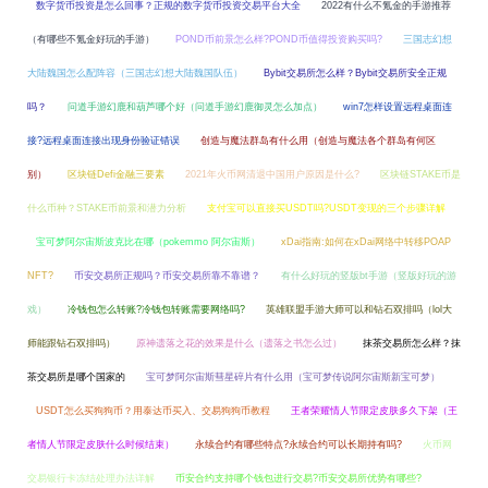
数字货币投资是怎么回事？正规的数字货币投资交易平台大全
2022有什么不氪金的手游推荐
（有哪些不氪金好玩的手游）
POND币前景怎么样?POND币值得投资购买吗?
三国志幻想
大陆魏国怎么配阵容（三国志幻想大陆魏国队伍）
Bybit交易所怎么样？Bybit交易所安全正规
吗？
问道手游幻鹿和葫芦哪个好（问道手游幻鹿御灵怎么加点）
win7怎样设置远程桌面连
接?远程桌面连接出现身份验证错误
创造与魔法群岛有什么用（创造与魔法各个群岛有何区
别）
区块链Defi金融三要素
2021年火币网清退中国用户原因是什么?
区块链STAKE币是
什么币种？STAKE币前景和潜力分析
支付宝可以直接买USDT吗?USDT变现的三个步骤详解
宝可梦阿尔宙斯波克比在哪（pokemmo 阿尔宙斯）
xDai指南:如何在xDai网络中转移POAP
NFT?
币安交易所正规吗？币安交易所靠不靠谱？
有什么好玩的竖版bt手游（竖版好玩的游
戏）
冷钱包怎么转账?冷钱包转账需要网络吗?
英雄联盟手游大师可以和钻石双排吗（lol大
师能跟钻石双排吗）
原神遗落之花的效果是什么（遗落之书怎么过）
抹茶交易所怎么样？抹
茶交易所是哪个国家的
宝可梦阿尔宙斯彗星碎片有什么用（宝可梦传说阿尔宙斯新宝可梦）
USDT怎么买狗狗币？用泰达币买入、交易狗狗币教程
王者荣耀情人节限定皮肤多久下架（王
者情人节限定皮肤什么时候结束）
永续合约有哪些特点?永续合约可以长期持有吗?
火币网
交易银行卡冻结处理办法详解
币安合约支持哪个钱包进行交易?币安交易所优势有哪些?