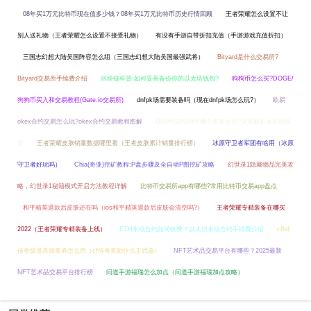
08年买1万元比特币现在值多少钱？08年买1万元比特币历史行情回顾
王者荣耀怎么设置不让
别人送礼物（王者荣耀怎么设置不接受礼物）
有没有手游自带折扣充值（手游游戏充值折扣）
三国志幻想大陆吴国阵容怎么组（三国志幻想大陆吴国最强武将）
Bityard是什么交易所?
Bityard交易所手续费介绍
区块链科普:如何妥善备份你的以太坊钱包?
狗狗币怎么买?DOGE/
狗狗币买入和交易教程(Gate.io交易所)
dnfpk场需要装备吗（现在dnfpk场怎么玩?）
欧易
okex合约交易怎么玩?okex合约交易教程图解
UNI和SUSHI币哪个更有潜力?深度解析寿司币前
景
王者荣耀皮肤销量数据哪里看（王者皮肤累计销量排行榜）
冰原守卫者军团有啥用（冰原
守卫者好玩吗）
Chia(奇亚)挖矿教程:P盘步骤及全自动P图挖矿攻略
幻世录1隐藏物品完美攻
略，幻世录1秘籍模式开启方法教程详解
比特币交易所app有哪些?常用比特币交易app盘点
和平精英退款后皮肤还在吗（ios和平精英退款后皮肤会清空吗?）
王者荣耀专精装备在哪买
2022（王者荣耀专精装备上线）
ETH永续合约如何收费？以太坊永续合约手续费介绍
cfhd
传奇级道具抽奖券怎么用（cf传奇奖励什么主武器）
NFT艺术品交易平台有哪些？2025最新
NFT艺术品交易平台排行榜
问道手游福瑞怎么加点（问道手游福瑞加点攻略）