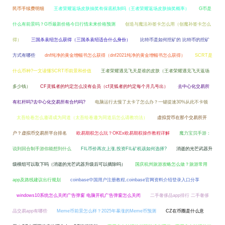
民币手续费明细
王者荣耀返场皮肤抽奖有保底机制吗（王者荣耀返场皮肤抽奖概率）
G币是
什么有前景吗？G币最新价格今日行情未来价格预测
创造与魔法补签卡怎么用（创魔补签卡怎么
得）
三国杀袁绍怎么获得（三国杀袁绍适合什么身份）
比特币是如何挖矿的 比特币的挖矿
方式有哪些
dnf纯净的黄金增幅书怎么获得（dnf2021纯净的黄金增幅书怎么获得）
SCRT是
什么币种?一文读懂SCRT币前景和价值
王者荣耀遇见飞天是谁的皮肤（王者荣耀遇见飞天返场
多少钱）
CF灵狐者的约定怎么没有会员（cf灵狐者的约定每个月几号出）
去中心化交易所
有杠杆吗?去中心化交易所有合约吗?
电脑运行太慢了太卡了怎么办？一键提速30%从此不卡顿
太吾绘卷怎么邀请成为同道（太吾绘卷邀为同道后怎么请教功法）
虚拟货币在那个交易所开
户？虚拟币交易所平台排名
欧易期权怎么玩？OKEx欧易期权操作教程详解
魔力宝贝手游：
说到回合制手游你能想到什么
FIL币价再次上涨,投资FIL矿机该如何选择?
消逝的光芒武器升
级模组可以取下吗（消逝的光芒武器升级后可以摘除吗）
国庆杭州旅游攻略怎么做？旅游常用
app及路线建议出行规划
coinbase中国用户注册教程,coinbase官网资料介绍登录入口分享
windows10系统怎么关闭广告弹窗 电脑开机广告弹窗怎么关闭
二手奢侈品app排行 二手奢侈
品交易app有哪些
Meme币前景怎么样？2025年暴涨的Meme币预测
CZ在币圈是什么意