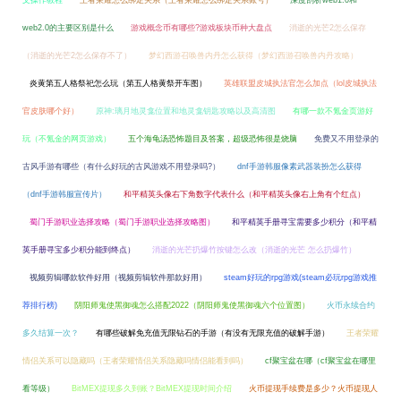
文操作教程
王者荣耀怎么绑定关系（王者荣耀怎么绑定关系账号）
深度剖析web1.0和
web2.0的主要区别是什么
游戏概念币有哪些?游戏板块币种大盘点
消逝的光芒2怎么保存
（消逝的光芒2怎么保存不了）
梦幻西游召唤兽内丹怎么获得（梦幻西游召唤兽内丹攻略）
炎黄第五人格祭祀怎么玩（第五人格黄祭开车图）
英雄联盟皮城执法官怎么加点（lol皮城执法
官皮肤哪个好）
原神:璃月地灵龛位置和地灵龛钥匙攻略以及高清图
有哪一款不氪金页游好
玩（不氪金的网页游戏）
五个海龟汤恐怖题目及答案，超级恐怖很是烧脑
免费又不用登录的
古风手游有哪些（有什么好玩的古风游戏不用登录吗?）
dnf手游韩服像素武器装扮怎么获得
（dnf手游韩服宣传片）
和平精英头像右下角数字代表什么（和平精英头像右上角有个红点）
蜀门手游职业选择攻略（蜀门手游职业选择攻略图）
和平精英手册寻宝需要多少积分（和平精
英手册寻宝多少积分能到终点）
消逝的光芒扔爆竹按键怎么改（消逝的光芒 怎么扔爆竹）
视频剪辑哪款软件好用（视频剪辑软件那款好用）
steam好玩的rpg游戏(steam必玩rpg游戏推
荐排行榜)
阴阳师鬼使黑御魂怎么搭配2022（阴阳师鬼使黑御魂六个位置图）
火币永续合约
多久结算一次？
有哪些破解免充值无限钻石的手游（有没有无限充值的破解手游）
王者荣耀
情侣关系可以隐藏吗（王者荣耀情侣关系隐藏吗情侣能看到吗）
cf聚宝盆在哪（cf聚宝盆在哪里
看等级）
BitMEX提现多久到账？BitMEX提现时间介绍
火币提现手续费是多少？火币提现人