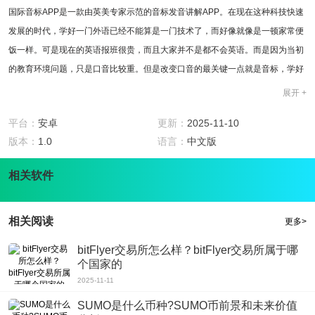
国际音标APP是一款由英美专家示范的音标发音讲解APP。在现在这种科技快速
发展的时代，学好一门外语已经不能算是一门技术了，而好像就像是一顿家常便
饭一样。可是现在的英语报班很贵，而且大家并不是都不会英语。而是因为当初
的教育环境问题，只是口音比较重。但是改变口音的最关键一点就是音标，学好
了音标就想学好了汉语拼音一样重要。
展开 +
软件特色
1.国际音标APP拥有专业的英美专家发音教学与讲解，让你说出一口纯正流量的
平台：
安卓
更新：
2025-11-10
英美发音。
版本：
1.0
语言：
中文版
2.如果无法按时上课，那么就下载这款国际音频APP，这样不管在何时何地，不
相关软件
怕出差没时间去上课，只要一个手机就可以任何时间，任何地点的给你教学。
3.会说又会听，你如果只会说也不行，那不就是和聋子一样吗？不必担心，这款
软件还有听力练习，用练来促进你的学习，不枯燥乏味。
相关阅读
更多>
4.对错讲解分析，只有知道什么是错的，才会去学真的，只有这样才会有了判
bitFlyer交易所怎么样？bitFlyer交易所属于哪
断，也有了对错之分，让你可以轻易便出真确的发音。
个国家的
5.联想练习，死记硬背是必须每日练习，不然就容易忘记，所以会通过每一个音
2025-11-11
标的关联单词，让你一变百。
SUMO是什么币种?SUMO币前景和未来价值
软件点评