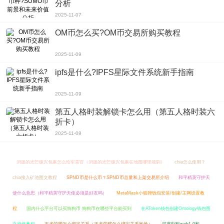
分析
这款软件因为有英美的专家示范录音，所以不怕出错，只要跟着这里的一步步学
2025-11-07
习，跟着国际音频APP大胆勇敢的做口语练习，很快你就会有可见的进步，很快
就会拥有一口流利的口语。
OM币怎么买?OM币交易所购买教程
2025-11-09
ipfs是什么?IPFS星际文件系统新手指南
2025-11-09
第五人格时装解锁卡怎么用（第五人格时装六
折卡）
2025-11-09
消逝的光芒赈灾包裹怎么给军需官（消逝的光芒赈灾包裹在地图哪里能刷）
chia怎么使用？
chia接入矿池图文教程
SPND币是什么币？SPND币总量和上架交易所介绍
和平精英守护天
使什么意思（和平精英守护天使必须是好友吗）
MetaMask小狐狸钱包安装/创建/主网设置教
程
国内什么平台可以买狗狗币 狗狗币在哪些平台能买到
在AToken钱包创建Ontology钱包图