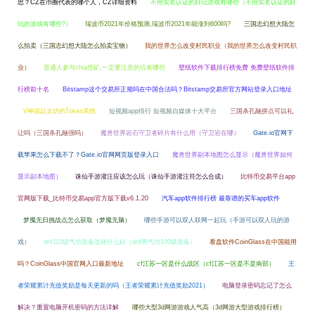
思？CZ在币圈代表的哪个人，CZ详细资料
不用实名认证的好玩游戏有哪些（不用实名认证的好
玩的游戏有哪些?）
瑞波币2021年价格预测,瑞波币2021年能涨到600吗?
三国志幻想大陆怎
么拍卖（三国志幻想大陆怎么拍卖宝物）
我的世界怎么改变村民职业（我的世界怎么改变村民职
业）
普通人参与chia挖矿,一定要注意的坑有哪些
壁纸软件下载排行榜免费 免费壁纸软件排
行榜前十名
Bitstamp这个交易所正规吗在中国合法吗？Bitstamp交易所官方网站登录入口地址
V神说以太坊的Token系统
短视频app排行 短视频自媒体十大平台
三国杀孔融拼点可以礼
让吗（三国杀孔融强吗）
魔兽世界岩石守卫者碎片有什么用（守卫岩在哪）
Gate.io官网下
载苹果怎么下载不了？Gate.io官网网页版登录入口
魔兽世界副本地图怎么显示（魔兽世界如何
显示副本地图）
诛仙手游灌注应该怎么玩（诛仙手游灌注符怎么合成）
比特币交易平台app
官网版下载_比特币交易app官方版下载v6.1.20
汽车app软件排行榜 最靠谱的买车app软件
梦魇无归挑战点怎么获取（梦魇无脑）
哪些手游可以双人联网一起玩（手游可以双人玩的游
戏）
dnf110级气功装备选择什么好（dnf男气功100级装备）
看盘软件CoinGlass在中国能用
吗？CoinGlass中国官网入口最新地址
cf江苏一区是什么战区（cf江苏一区是不是南部）
王
者荣耀累计充值奖励是每天更新的吗（王者荣耀累计充值奖励2021）
电脑登录密码忘记了怎么
解决？重置电脑开机密码的方法详解
哪些大型3d网游游戏人气高（3d网游大型游戏排行榜）