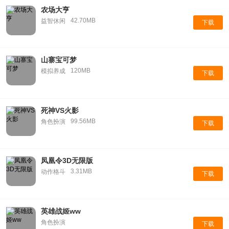
农场大亨
42.70MB
益智休闲
下载
山寨宝可梦
120MB
模拟养成
下载
死神VS火影
99.56MB
角色扮演
下载
凤凰令3D无限版
3.31MB
动作格斗
下载
英雄战姬ww
角色扮演
下载