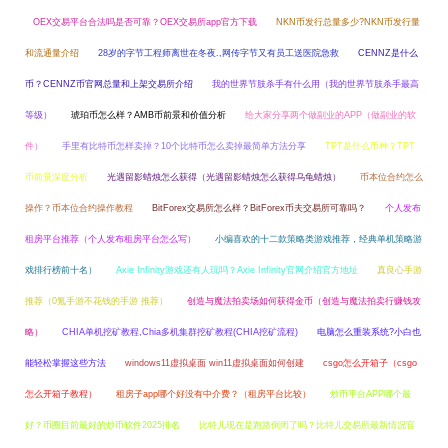
OEX交易平台合法吗是否可靠？OEX交易所app官方下载
NKN币发行总量多少?NKN币发行量
和流通量介绍
28岁的字节工程师离世在冬夜.,网传字节又有员工送医院急救
CENNZ是什么
币？CENNZ币官网总量和上架交易所介绍
我的世界节肢杀手有什么用（我的世界节肢杀手最高
等级）
琥珀币怎么样？AMB币前景和价值分析
给大家分享两个做副业的APP（做副业的软
件）
手里有比特币怎样卖掉？10个比特币怎么卖掉最简单方法分享
TPT是什么币种？TPT
币前景深度分析
光遇留影蜡烛怎么获得（光遇留影蜡烛怎么获得乌龟蜡烛）
币本位合约怎么
操作？币本位合约操作教程
BitForex交易所怎么样？BitForex币夫交易所可靠吗？
个人发布
租房平台推荐（个人发布租房平台怎么写）
小编喜欢的十二款策略类游戏推荐，经典单机策略游
戏排行榜前十名）
Axie Infinity游戏还有人玩吗？Axie Infinity官网介绍官方地址
真良心手游
推荐（0氪手游不花钱的手游 推荐）
创造与魔法拍卖场如何获得金币（创造与魔法拍卖行赚钱攻
略）
CHIA单机挖矿教程,Chia多机集群挖矿教程(CHIA挖矿流程)
电脑怎么重装系统?小白也
能轻松掌握这些方法
windows11虚拟桌面 win11虚拟桌面如何创建
csgo怎么开箱子（csgo
怎么开箱子教程）
租房子app哪个好没有中介费？（租房平台比较）
炒币平台APP哪个最
好？币圈目前最好的炒币软件2025排名
比特儿现在是跑路倒闭了吗？比特儿交易所最新情况官