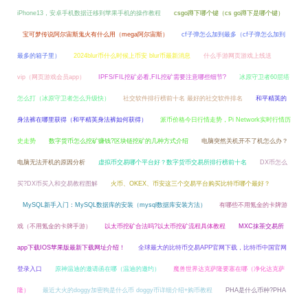
iPhone13，安卓手机数据迁移到苹果手机的操作教程
csgo蹲下哪个键（cs go蹲下是哪个键）
宝可梦传说阿尔宙斯鬼火有什么用（mega阿尔宙斯）
cf子弹怎么加到最多（cf子弹怎么加到
最多的箱子里）
2024blur币什么时候上币安 blur币最新消息
什么手游网页游戏上线送
vip（网页游戏会员app）
IPFS/FIL挖矿必看,FIL挖矿需要注意哪些细节?
冰原守卫者60层塔
怎么打（冰原守卫者怎么升级快）
社交软件排行榜前十名 最好的社交软件排名
和平精英的
身法裤在哪里获得（和平精英身法裤如何获得）
派币价格今日行情走势，Pi Network实时行情历
史走势
数字货币怎么挖矿赚钱?区块链挖矿的几种方式介绍
电脑突然关机开不了机怎么办？
电脑无法开机的原因分析
虚拟币交易哪个平台好？数字货币交易所排行榜前十名
DX币怎么
买?DX币买入和交易教程图解
火币、OKEX、币安这三个交易平台购买比特币哪个最好？
MySQL新手入门：MySQL数据库的安装（mysql数据库安装方法）
有哪些不用氪金的卡牌游
戏（不用氪金的卡牌手游）
以太币挖矿合法吗?以太币挖矿流程具体教程
MXC抹茶交易所
app下载IOS苹果版最新下载网址介绍！
全球最大的比特币交易APP官网下载，比特币中国官网
登录入口
原神温迪的邀请函在哪（温迪的邀约）
魔兽世界达克萨隆要塞在哪（净化达克萨
隆）
最近大火的doggy加密狗是什么币 doggy币详细介绍+购币教程
PHA是什么币种?PHA