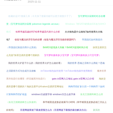
2025-11-11
收藏好这3个搜索工具（今天加了搜索功能可以更方便搜片子了）
宝可梦阿尔宙斯旺旺谷在哪
里（宝可梦传说阿尔宙斯 pokemon legends arceus）
Windows 7将SATA硬碟由IDE改为AHCI
模式
哈希率越高越好吗?哈希率越高代表什么分析
火火钱包是什么钱包?如何使用火火钱
包?
创造与魔法的浮空岛屿在哪（创造与魔法浮空岛能存家园吗?）
帝国战纪如何刷战功
（帝国战纪刷战功用什么英雄）
BitMEX提现多久到账？BitMEX提现时间介绍
抹茶交易所怎
么充值?抹茶交易所是哪个国家的
宝可梦剑盾有多少宝可梦（宝可梦剑盾有多少只宝可梦）
我的世界火炉是干什么的（我的世界火炉怎么做好看）
我的世界 恶魂之泪有什么用处？恶魂
之泪获得方式与合成方法攻略
imToken钱包如何使用？imToken钱包操作使用教程
魔兽世界
黑市拍卖行在哪里（怀旧服黑市拍卖行）
gate.io官网入口地址,gate.io官网入口介绍
海妖交
易所是哪个国家的？海妖交易平台Kraken交易所官网地址
狗狗币挖矿多久挖一个狗狗币？如何
计算狗狗币挖矿收益
windows11桌面字体 windows11怎么改字体
洛克王国燃料棒怎么得
（洛克王国燃烧棒怎么快速得）
和平精英送皮肤必须满72小时吗（和平精英送皮肤必须三天以上
好友吗）
百度网盘限速下载速度慢怎么办（百度网盘下载慢的最佳解决办法）
新买的