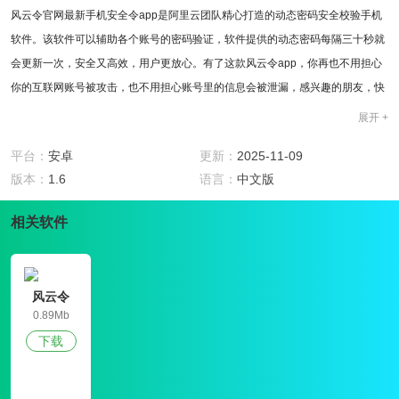
风云令官网最新手机安全令app是阿里云团队精心打造的动态密码安全校验手机
软件。该软件可以辅助各个账号的密码验证，软件提供的动态密码每隔三十秒就
会更新一次，安全又高效，用户更放心。有了这款风云令app，你再也不用担心
你的互联网账号被攻击，也不用担心账号里的信息会被泄漏，感兴趣的朋友，快
来下载体验吧！
展开 +
软件功能
1.动态密码：软件提供的动态密码每隔三十秒就会更新一次，安全又高效，使用
平台：
安卓
更新：
2025-11-09
更有保障。
版本：
1.6
语言：
中文版
2.跨越平台：软件目前已支持安卓、ios等主流手机系统，其他小众平台也将逐步
相关软件
接入。
3.开放接入：第三方网站可以免费接入使用风云令，免除了自行开发带来的成本
问题和技术问题，尤其对小型企业来说绝对称得上是福音。
4.方便快捷：只要手机掌握在手中，随时都能体验动态口令服务，无需携带任何
风云令
0.89Mb
多余的设备。
下载
5.离线使用：软件只有在初始化时需要连接网络更新，之后的使用无需消耗一丁
点流量，用户即便在离线状态下也不影响使用。
软件点评