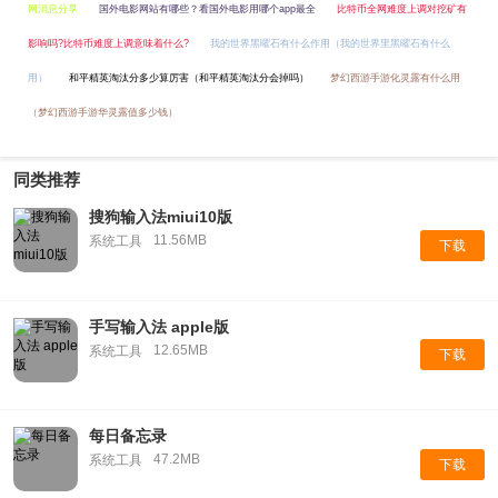
网消息分享
国外电影网站有哪些？看国外电影用哪个app最全
比特币全网难度上调对挖矿有
影响吗?比特币难度上调意味着什么?
我的世界黑曜石有什么作用（我的世界里黑曜石有什么
用）
和平精英淘汰分多少算厉害（和平精英淘汰分会掉吗）
梦幻西游手游化灵露有什么用
（梦幻西游手游华灵露值多少钱）
同类推荐
搜狗输入法miui10版
11.56MB
系统工具
下载
手写输入法 apple版
12.65MB
系统工具
下载
每日备忘录
47.2MB
系统工具
下载