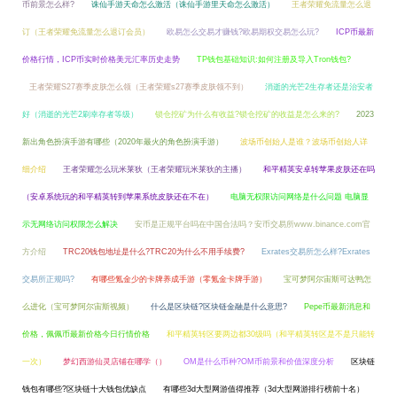
币前景怎么样?
诛仙手游天命怎么激活（诛仙手游里天命怎么激活）
王者荣耀免流量怎么退
订（王者荣耀免流量怎么退订会员）
欧易怎么交易才赚钱?欧易期权交易怎么玩?
ICP币最新
价格行情，ICP币实时价格美元汇率历史走势
TP钱包基础知识:如何注册及导入Tron钱包?
王者荣耀S27赛季皮肤怎么领（王者荣耀s27赛季皮肤领不到）
消逝的光芒2生存者还是治安者
好（消逝的光芒2刷幸存者等级）
锁仓挖矿为什么有收益?锁仓挖矿的收益是怎么来的?
2023
新出角色扮演手游有哪些（2020年最火的角色扮演手游）
波场币创始人是谁？波场币创始人详
细介绍
王者荣耀怎么玩米莱狄（王者荣耀玩米莱狄的主播）
和平精英安卓转苹果皮肤还在吗
（安卓系统玩的和平精英转到苹果系统皮肤还在不在）
电脑无权限访问网络是什么问题 电脑显
示无网络访问权限怎么解决
安币是正规平台吗在中国合法吗？安币交易所www.binance.com官
方介绍
TRC20钱包地址是什么?TRC20为什么不用手续费?
Exrates交易所怎么样?Exrates
交易所正规吗?
有哪些氪金少的卡牌养成手游（零氪金卡牌手游）
宝可梦阿尔宙斯可达鸭怎
么进化（宝可梦阿尔宙斯视频）
什么是区块链?区块链金融是什么意思?
Pepe币最新消息和
价格，佩佩币最新价格今日行情价格
和平精英转区要两边都30级吗（和平精英转区是不是只能转
一次）
梦幻西游仙灵店铺在哪学（）
OM是什么币种?OM币前景和价值深度分析
区块链
钱包有哪些?区块链十大钱包优缺点
有哪些3d大型网游值得推荐（3d大型网游排行榜前十名）