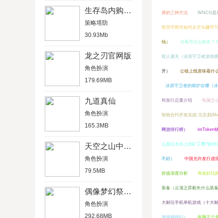
生存岛内购破解版
屏的三种方法
WNCG是
策略塔防
密货币熊市如何从空头赚币?
30.93Mb
钱）
乌龟币怎么购买？
龙之刃官网版
双人通关（冰原守卫者游戏
角色扮演
开）
公链上线意味着什
179.69MB
冰原守卫者的熔炉在哪（冰
九道真仙
和发行总量介绍
电脑怎
角色扮演
智能合约开发实战:元交易(Metat
165.3MB
网游排行榜）
imToke
么是以太坊上的矿工费?如何
天空之山中文破解版
角色扮演
不好）
中国允许发行虚
79.5MB
价值深度分析
有啥好玩
装备（云顶之弈船长什么装
偶像梦幻祭2官方版
大耐玩手机单机游戏（十大
角色扮演
292.68MB
游游戏排行）
电脑五个免