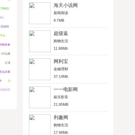
海天小说网
叉字蝠怎
新闻阅读
实名）
9.7MB
车游戏排
超级返
平台
购物生活
00级装备
11.98Mb
（什么游
网利宝
云顶
金融理财
6怎么出装
37.14Mb
件
怎
一一电影网
？BSD币
娱乐影音
21.95MB
利趣网
购物生活
17.98Mb