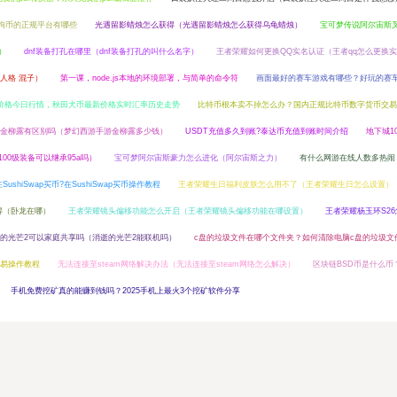
狗币的正规平台有哪些
光遇留影蜡烛怎么获得（光遇留影蜡烛怎么获得乌龟蜡烛）
宝可梦传说阿尔宙斯
）
dnf装备打孔在哪里（dnf装备打孔的叫什么名字）
王者荣耀如何更换QQ实名认证（王者qq怎么更换
人格 混子）
第一课，node.js本地的环境部署，与简单的命令符
画面最好的赛车游戏有哪些？好玩的赛
a币价格今日行情，秋田犬币最新价格实时汇率历史走势
比特币根本卖不掉怎么办？国内正规比特币数字货币交易
金柳露有区别吗（梦幻西游手游金柳露多少钱）
USDT充值多久到账?泰达币充值到账时间介绍
地下城1
100级装备可以继承95a吗）
宝可梦阿尔宙斯豪力怎么进化（阿尔宙斯之力）
有什么网游在线人数多热闹
SushiSwap买币?在SushiSwap买币操作教程
王者荣耀生日福利皮肤怎么用不了（王者荣耀生日怎么设置）
得（卧龙在哪）
王者荣耀镜头偏移功能怎么开启（王者荣耀镜头偏移功能在哪设置）
王者荣耀杨玉环S2
的光芒2可以家庭共享吗（消逝的光芒2能联机吗）
c盘的垃圾文件在哪个文件夹？如何清除电脑c盘的垃圾文
交易操作教程
无法连接至steam网络解决办法（无法连接至steam网络怎么解决）
区块链BSD币是什么币
手机免费挖矿真的能赚到钱吗？2025手机上最火3个挖矿软件分享