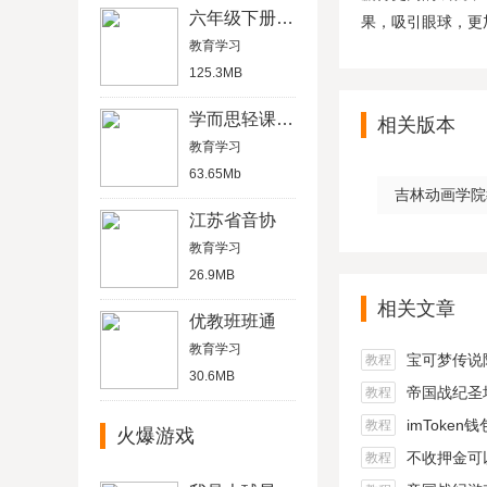
六年级下册英语书人教版电子书
果，吸引眼球，更
教育学习
125.3MB
学而思轻课平板破解版
相关版本
教育学习
63.65Mb
吉林动画学院教
江苏省音协
教育学习
26.9MB
相关文章
优教班班通
教育学习
宝可梦传说阿尔宙
教程
30.6MB
帝国战纪圣坛
教程
imToken
教程
火爆游戏
不收押金可以在家做的
教程