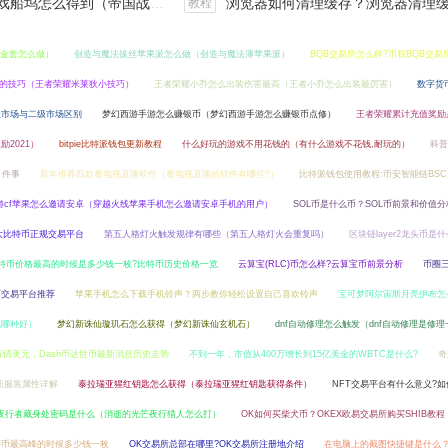
坞怎么得到（帝国战纪战役攻略）
浏览器如何清理缓存？浏览器清理缓存快捷
教程
金套怎么做）
创造与魔法拔丝苹果派怎么做（创造与魔法薄苹果派）
BQB交易所怎么样?币权BQB交易
的技巧（王者荣耀米莱狄小技巧）
王者荣耀小乔怎么出装伤害最高（王者小乔怎么出装最厉害）
数字货
级市场与二级市场区别
梦幻西游手游怎么赚银币（梦幻西游手游怎么赚银币点修）
王者荣耀累计充值奖励
2021）
bitpie比特派钱包更新教程
什么好玩的游戏不用花钱的（有什么游戏不花钱,耐玩的）
科普
7 件事
新年推荐四款看电视直播软件（看电视直播的软件有哪些?）
比特派钱包使用教程:币安智能链BS
游cf苹果怎么邀请安卓（穿越火线苹果手机怎么邀请安卓手机的用户）
SOL币是什么币？SOL币前景和价值分
十大比特币正规交易平台
第五人格灯火触发规律有哪些（第五人格灯火会重复吗）
区块链layer2龙头币是什
特币价格最高的时候是多少钱一枚?比特币历史价格一览
云算宝(RLC)币怎么样?云算宝币前景分析
币圈
币交易平台推荐
苹果手机怎么下载手机铃声？两步教你轻松设置自己喜欢铃声
宝可梦阿尔宙斯月亮伊布怎
化哪种好）
梦幻新诛仙璇玑石怎么获得（梦幻新诛仙玄机石）
dnf自动修理怎么触发（dnf自动修理是修
情美元，Dash币达世币最新消息历史走势
不到一年，市值从400万增长到15亿美金的WBTC是什么?
奇
美服装属性详解
泰拉瑞亚猩红钥匙怎么获得（泰拉瑞亚猩红钥匙获得条件）
NFT交易平台有什么意义?
夜行者藏身处密码是什么（消逝的光芒夜行猎人怎么打）
OK如何买柴犬币？OKEX欧易交易所购买SHIB教程
特币最高峰的时候多少钱一枚
OK交易所总部在哪里?OK交易所注册地介绍
在电脑上的截图快捷键是什么