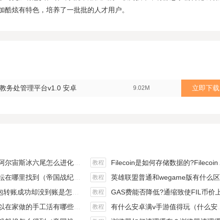
加酷炫有特色，培养了一批批的人才用户。
务处管理平台v1.0 安卓
立即下载
9.02M
斯冰六尾怎么进化（宝可梦冰六尾怎么得）
Filecoin是如何存储数据的?Filecoin的价值体现和未来前景分析
教程
在哪里找到（帝国战纪游戏攻略）
英雄联盟普通和wegame版有什么区别（英雄联盟wegame版和英雄联盟）
教程
钱包转账成功却没到账是怎么回事?
GAS费能否降低?通缩致使FIL币价上涨,近看1000
教程
手工活有哪些？四个可以操作的小项目真是可靠
有什么安卓满v手游值得玩（什么安卓手游好玩）
教程