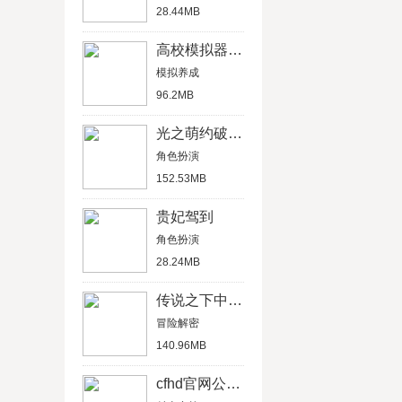
28.44MB
高校模拟器中文版
模拟养成
96.2MB
光之萌约破解版
角色扮演
152.53MB
贵妃驾到
角色扮演
28.24MB
传说之下中文汉化版
冒险解密
140.96MB
cfhd官网公测版