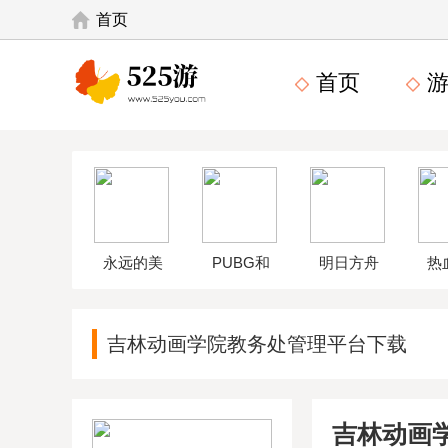
首页
首页
游
永远的美
PUBG和
明日方舟
热
味星球4破
平精英体
wikiapp
中
吉林动画学院教务处管理平台下载
解版
验服
吉林动画