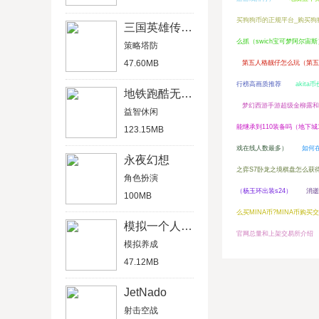
买狗狗币的正规平台_购买狗
三国英雄传单机版
么抓（swich宝可梦阿尔宙斯
策略塔防
47.60MB
第五人格靓仔怎么玩（第五
行榜高画质推荐
akit
地铁跑酷无限金币版
梦幻西游手游超级金柳露和
益智休闲
能继承到110装备吗（地下城
123.15MB
戏在线人数最多）
如何在
永夜幻想
之弈S7卧龙之境棋盘怎么获
角色扮演
（杨玉环出装s24）
消逝
100MB
么买MINA币?MINA币购买
模拟一个人一生
官网总量和上架交易所介绍
模拟养成
47.12MB
JetNado
射击空战