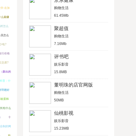
京东健康
购物生活
学:在加
61.45Mb
年什么最赚
克村怎么
聚超值
会员怎么
购物生活
7.16Mb
少电?
发行价格
评书吧
元交易?
娱乐影音
15.8MB
（新出的
科普：什
董明珠的店官网版
游羽翅好
购物生活
币前景和
50MB
长给什么
仙桃影视
）
十
娱乐影音
合制的网
15.23MB
）
购