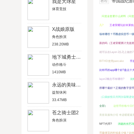
帝国战纪游戏船
我是大球星
教程
体育竞技
问道金套要什么材料（问道
几?
王者荣耀玩好米莱狄
X战娘原版
场有哪些？币圈虚拟货币一
角色扮演
新的吗（王者荣耀累计充值奖励
238.20MB
就可以在Layer-2(L2)上做的
地下城勇士官网版
BITHD使用pancake
手
动作格斗
比特币的app哪个好?盘点
1410MB
layer2概念币有哪些?
比
永远的美味星球4破解版
所哪个最好？正规的数字货
益智休闲
（口袋妖怪日月阿尔宙斯进
33.47MB
全部）
达世币价格今日行
苍之骑士团2
美套装服饰介绍 奇迹暖暖最
角色扮演
NFT代币?
消逝的光芒2
币最便宜的时候多少钱？比