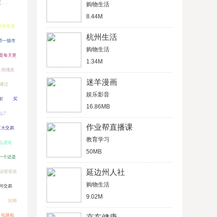
键
购物生活
8.44M
所排名第
杭州生活
币一级市
购物生活
是每天更
1.34M
:你现在
迷羊漫画
C通过
娱乐影音
析
买
16.86MB
么?
作业帮直播课
三大交易
教育学习
么进化
50MB
理一个还是
延边州人社
迹暖暖最
购物生活
如何交易
9.02M
比特
？电脑截