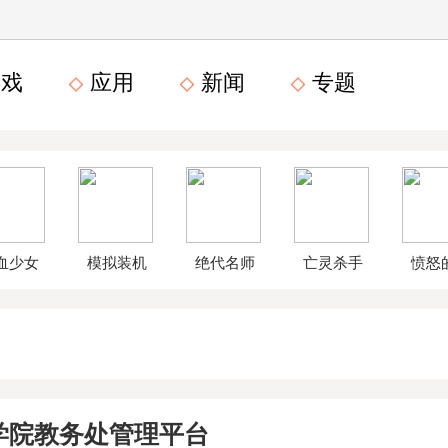
戏
应用
新闻
专题
血少女
模拟装机
绝代名师
亡灵杀手
愤怒
文数字
公司破解
无限曲玉
鸟星
版
版
版
战2破
学院教务处管理平台