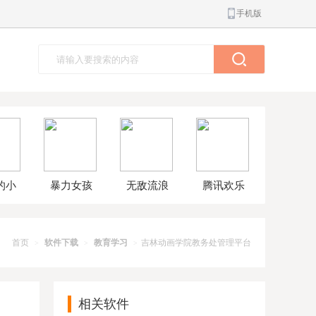
手机版
的小
暴力女孩
无敌流浪
腾讯欢乐
球大
模拟器汉
汉8无敌版
斗地主正
解版
化版
版
首页
软件下载
教育学习
吉林动画学院教务处管理平台
>
>
>
相关软件