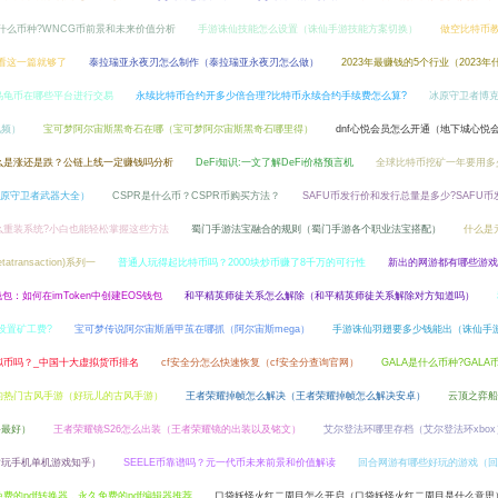
什么币种?WNCG币前景和未来价值分析
手游诛仙技能怎么设置（诛仙手游技能方案切换）
做空比特币教
看这一篇就够了
泰拉瑞亚永夜刃怎么制作（泰拉瑞亚永夜刃怎么做）
2023年最赚钱的5个行业（2023
乌龟币在哪些平台进行交易
永续比特币合约开多少倍合理?比特币永续合约手续费怎么算?
冰原守卫者博
视频）
宝可梦阿尔宙斯黑奇石在哪（宝可梦阿尔宙斯黑奇石哪里得）
dnf心悦会员怎么开通（地下城心悦
么是涨还是跌？公链上线一定赚钱吗分析
DeFi知识:一文了解DeFi价格预言机
全球比特币挖矿一年要用多
原守卫者武器大全）
CSPR是什么币？CSPR币购买方法？
SAFU币发行价和发行总量是多少?SAFU币
么重装系统?小白也能轻松掌握这些方法
蜀门手游法宝融合的规则（蜀门手游各个职业法宝搭配）
什么是
ransaction)系列一
普通人玩得起比特币吗？2000块炒币赚了8千万的可行性
新出的网游都有哪些游戏
n钱包：如何在imToken中创建EOS钱包
和平精英师徒关系怎么解除（和平精英师徒关系解除对方知道吗）
设置矿工费?
宝可梦传说阿尔宙斯盾甲茧在哪抓（阿尔宙斯mega）
手游诛仙羽翅要多少钱能出（诛仙手
拟币吗？_中国十大虚拟货币排名
cf安全分怎么快速恢复（cf安全分查询官网）
GALA是什么币种?GALA
的热门古风手游（好玩儿的古风手游）
王者荣耀掉帧怎么解决（王者荣耀掉帧怎么解决安卓）
云顶之弈船
备最好）
王者荣耀镜S26怎么出装（王者荣耀镜的出装以及铭文）
艾尔登法环哪里存档（艾尔登法环xbox
耐玩手机单机游戏知乎）
SEELE币靠谱吗？元一代币未来前景和价值解读
回合网游有哪些好玩的游戏（回
费的pdf转换器，永久免费的pdf编辑器推荐
口袋妖怪火红二周目怎么开启（口袋妖怪火红二周目是什么意思