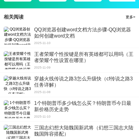
1、续世书迷吧官网最新版app提供了丰富的小说资源，不同类型的小说都能速快
找到;手机在手想要看啥就看啥，体验感确实还挺不错的;
相关阅读
更多>
2、总而言之，就是各种的想坑我们的钱。这次给大家带福利了，有了它可以不
用再为小说付费而烦恼，让你没花一分钱就能看着你喜爱的小说，
QQ浏览器创建word文档方法步骤-QQ浏览器
如何创建word文档
3、轻松输入关键字词就能够一键搜索你想要的小说资源。为大家带来的是小说
2025-11-10
免费版，随时都能看自己喜欢的内容，无论在线阅读还是离线缓存，
4、海量的小说资源收集，智能舒适化的阅读感受，软件有非常详细的小说分
王者荣耀个性按键是所有英雄都可以用吗（王
者荣耀个性设置在哪里）
类，玄幻小说，科幻小说，异界纵横，都市言情之类都应有尽有，
软件评测
2025-11-09
续世书迷吧官网最新版app还有好友社交专区，你可以把自己对这部小说的感想
穿越火线传说之路3怎么升级快（cf传说之路3
发布出去，与其他的读者共同交流，你有更多的时间看小说;
任务详解）
2025-11-08
1个特朗普币多少钱怎么买？特朗普币今日最
新价格历史走势
2025-11-10
三国志幻想大陆魏国新武将（幻想三国志大陆
魏国阵容搭配）