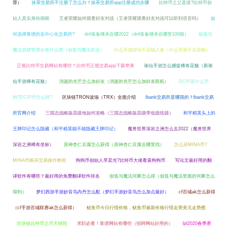
荐）
抹茶交易所不注册了怎么办？抹茶交易所app注册成功步骤
比特币之父是谁?比特币创
始人真实身份揭晓
王者荣耀如何观看好友对战（王者荣耀观看好友对战可以听到语音吗）
如
何选择靠谱的去中心化交易所?
dnf装备继承在哪2022（dnf装备继承在哪里100级）
创造与
魔法农耕管理台有什么用（创造与魔法农业）
什么手游好玩不花钱人多（什么手游不太花钱）
正规比特币交易网站有哪些？比特币正规交易app下载苹果
诛仙手游怎么捕捉稀有花魅（新诛
仙手游稀有花魅）
消逝的光芒怎么加好友（消逝的光芒怎么加好友联机）
DCIP是什么币
种?DCIP币怎么样?
区块链TRON波场（TRX）全面介绍
lbank交易所是哪国的？lbank交易
所官网介绍
三国志战略版高级地如何攻略（三国志战略版高级带低级练级）
和平精英头上的
王牌印记怎么隐藏（和平精英能不能隐藏王牌印记）
魔兽世界深岩之洲怎么去2022（魔兽世界
深岩之洲稀有坐标）
原神杏仁豆腐怎么获得（原神杏仁豆腐去哪里找）
怎么买MINA币?
MINA币购买交易操作教程
狗狗币创始人早卖光?比特币大佬看衰狗狗币
写论文最好用的翻
译软件有哪些？最好用的免费翻译软件排名
创造与魔法河豚怎么得（创造与魔法里面的河豚怎么
得到）
梦幻西游手游妙音鸟内丹怎么配（梦幻手游妙音鸟怎么加点最好）
cf百城ak怎么获得
（cf手游百城联赛ak怎么获得）
鱿鱼币今日行情价格，鱿鱼币最新价格行情走势美元走势图
区块链比特币之币天销毁
求职必看！靠谱网站有哪些（招聘网站好用的）
lpl2020春季赛