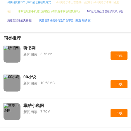
何获得比特币?比特币的七种获取方式
dnf魔道学者上衣选择什么技能（dnf魔道学者穿什么套
装）
带兵攻城的手机游戏有哪些（有没有带兵攻城的游戏）
160款电脑处理器越级比武（电
脑处理器性能天梯表）
魔兽世界锦绣谷传送门在哪里（魔兽 锦绣谷）
同类推荐
听书网
3.76Mb
新闻阅读
下载
00小说
10.58MB
新闻阅读
下载
掌酷小说网
7.70M
新闻阅读
下载