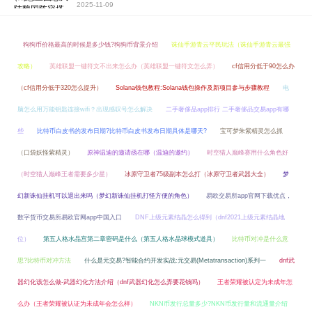
2025-11-09
狗狗币价格最高的时候是多少钱?狗狗币背景介绍
诛仙手游青云平民玩法（诛仙手游青云最强
攻略）
英雄联盟一键符文不出来怎么办（英雄联盟一键符文怎么弄）
cf信用分低于90怎么办
（cf信用分低于320怎么提升）
Solana钱包教程:Solana钱包操作及新项目参与步骤教程
电
脑怎么用万能钥匙连接wifi？出现感叹号怎么解决
二手奢侈品app排行 二手奢侈品交易app有哪
些
比特币白皮书的发布日期?比特币白皮书发布日期具体是哪天?
宝可梦朱紫精灵怎么抓
（口袋妖怪紫精灵）
原神温迪的邀请函在哪（温迪的邀约）
时空猎人巅峰赛用什么角色好
（时空猎人巅峰王者需要多少星）
冰原守卫者75级副本怎么打（冰原守卫者武器大全）
梦
幻新诛仙挂机可以退出来吗（梦幻新诛仙挂机打怪方便的角色）
易欧交易所app官网下载优点，
数字货币交易所易欧官网app中国入口
DNF上级元素结晶怎么得到（dnf2021上级元素结晶地
位）
第五人格水晶宫第二章密码是什么（第五人格水晶球模式道具）
比特币对冲是什么意
思?比特币对冲方法
什么是元交易?智能合约开发实战:元交易(Metatransaction)系列一
dnf武
器幻化该怎么做-武器幻化方法介绍（dnf武器幻化怎么弄要花钱吗）
王者荣耀被认定为未成年怎
么办（王者荣耀被认证为未成年会怎么样）
NKN币发行总量多少?NKN币发行量和流通量介绍