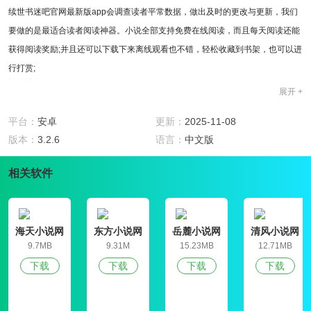
续世书迷吧官网最新版app会调查读者平常数据，做出及时的更改与更新，我们
要做的是最适合读者阅读神器。小说全部支持免费在线阅读，而且每天阅读还能
获得阅读奖励;并且还可以下载下来离线观看也不错，轻松收藏到书架，也可以进
行打赏;
软件特色
展开 +
1、拥有一大批原创作者聚集在此为用户创作优秀的小说，app拥有其他优质小说
版权，打开这款软件，总怀疑开发商是不是怀有一颗少女之心，很多地方都是粉
平台：
安卓
更新：
2025-11-08
红色的，
版本：
3.2.6
语言：
中文版
2、全部免费看，想看什么样的小说资源都能找得到，为用户提供大量的热门正
相关软件
版的小说资源，精选很多影视作品的原著小说，这些相信很多喜欢看影视剧的用
户非常喜欢了，
3、续世书迷吧官网最新版app主打校园题材的剧情文字向发展，在学校中总是会
发生各种有趣的事情,比如新书榜、潜力榜、收藏榜、完本榜、经典榜随时看书相
海天小说网
东方小说网
岳麓小说网
清风小说网
9.7MB
9.31M
15.23MB
12.71MB
当不错，
下载
下载
下载
下载
4、有了它，让你从此不再闹书荒，最新、最热门的小说这里都有哦，是完全免
费的哦，软件还具有阅读离线缓存、精品推荐、更新提醒等功能，
软件亮点