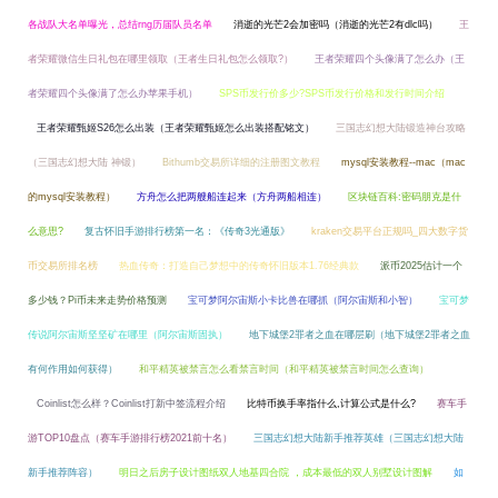
各战队大名单曝光，总结rng历届队员名单
消逝的光芒2会加密吗（消逝的光芒2有dlc吗）
王
者荣耀微信生日礼包在哪里领取（王者生日礼包怎么领取?）
王者荣耀四个头像满了怎么办（王
者荣耀四个头像满了怎么办苹果手机）
SPS币发行价多少?SPS币发行价格和发行时间介绍
王者荣耀甄姬S26怎么出装（王者荣耀甄姬怎么出装搭配铭文）
三国志幻想大陆锻造神台攻略
（三国志幻想大陆 神锻）
Bithumb交易所详细的注册图文教程
mysql安装教程--mac（mac
的mysql安装教程）
方舟怎么把两艘船连起来（方舟两船相连）
区块链百科:密码朋克是什
么意思?
复古怀旧手游排行榜第一名：《传奇3光通版》
kraken交易平台正规吗_四大数字货
币交易所排名榜
热血传奇：打造自己梦想中的传奇怀旧版本1.76经典款
派币2025估计一个
多少钱？Pi币未来走势价格预测
宝可梦阿尔宙斯小卡比兽在哪抓（阿尔宙斯和小智）
宝可梦
传说阿尔宙斯坚坚矿在哪里（阿尔宙斯固执）
地下城堡2罪者之血在哪层刷（地下城堡2罪者之血
有何作用如何获得）
和平精英被禁言怎么看禁言时间（和平精英被禁言时间怎么查询）
Coinlist怎么样？Coinlist打新中签流程介绍
比特币换手率指什么,计算公式是什么?
赛车手
游TOP10盘点（赛车手游排行榜2021前十名）
三国志幻想大陆新手推荐英雄（三国志幻想大陆
新手推荐阵容）
明日之后房子设计图纸双人地基四合院 ，成本最低的双人别墅设计图解
如