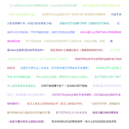
怎么使用tracert命令查看网络状况？tracert命令的用法详解
dnf公会退出多久能加入新的公会
（dnf公会会长退出公会）
欧易OKX怎么提现USDT?欧易USDT提现操作步骤教程
问道手游
六阶坐骑哪个好（问道六阶坐骑多少钱）
消逝的光芒2选哪个阵营（消逝的光芒2角色）
波
场币今日行情价格，TRX币最新消息，实时汇率历史走势图
GALA是什么币种?GALA币前景和价
值深度分析
BTC期货价格，CME比特币期货(BTC)-期货行情、价格走势图、新闻
欧
易/okex交易所买比特币安全吗？
现在剪辑什么视频比较火（视频剪辑啥软件好）
地下城堡
3日落群岛熔岩之主怎么打（地下城堡3熔炉之城地洞）
狗狗币和比特币在原理和金融价值方面的
的区别
剑盾宝可梦怎么二次改名（宝可梦剑盾宝可梦改名字在哪里）
2024blur币什么时候上
币安 blur币最新消息
求生之路怎么联机（网吧求生之路2怎么联机）
BUT币是什么币？BUT
币上架交易所及用途盘点
USDT钱包哪个好？一文玩转USDT钱包
英雄联盟大师可以双排吗
2022（英雄联盟大师只能单排吗）
2022年可以自由交易的手游有哪些（2021能自由交易的手游
都有哪些?）
第五人格怎么利用好电话亭（第五人格电话号码）
「玩转STEAM」游戏购买/
账号切换/社区/成就无法访问解决方案
数字货币的含义与未来发展
创造与魔法狗在哪里抓
（创造与魔法狗怎么抓能当战宠）
有没有组队好玩的网游推荐（有什么好玩的组队游戏求推