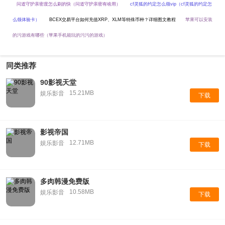
问道守护亲密度怎么刷的快（问道守护亲密有啥用）
cf灵狐的约定怎么领vip（cf灵狐的约定怎
么领体验卡）
BCEX交易平台如何充值XRP、XLM等特殊币种？详细图文教程
苹果可以安装
的污游戏有哪些（苹果手机能玩的污污的游戏）
同类推荐
90影视天堂
15.21MB
娱乐影音
下载
影视帝国
12.71MB
娱乐影音
下载
多肉韩漫免费版
10.58MB
娱乐影音
下载