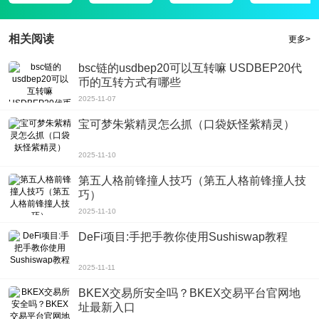
载哦。大家可以实时关注线上最新的热门影视哦。
4、多种模式，夜间护眼模式看电视眼睛更舒适，丝毫没有疲倦感。支持多种清
相关阅读
更多>
晰度，根据你的需求自由选择，高清，超清均有;
软件评测
bsc链的usdbep20可以互转嘛 USDBEP20代
集成高速播放引擎，边看边下，即点即播，自动记忆播放进度，自动缓冲下一
币的互转方式有哪些
集，使用方便好用，让你追剧不再烦恼。
2025-11-07
版本更新的内容
宝可梦朱紫精灵怎么抓（口袋妖怪紫精灵）
1、bug修复，程序猿日夜攻克;
2、播放更稳定，减少播放卡顿频率;
2025-11-10
3、增加锁屏播放功能；
第五人格前锋撞人技巧（第五人格前锋撞人技
巧）
2025-11-10
DeFi项目:手把手教你使用Sushiswap教程
2025-11-11
BKEX交易所安全吗？BKEX交易平台官网地
址最新入口