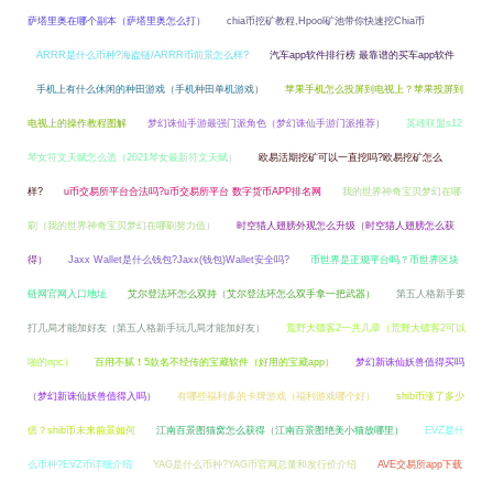
萨塔里奥在哪个副本（萨塔里奥怎么打）
chia币挖矿教程,Hpool矿池带你快速挖Chia币
ARRR是什么币种?海盗链/ARRR币前景怎么样?
汽车app软件排行榜 最靠谱的买车app软件
手机上有什么休闲的种田游戏（手机种田单机游戏）
苹果手机怎么投屏到电视上？苹果投屏到
电视上的操作教程图解
梦幻诛仙手游最强门派角色（梦幻诛仙手游门派推荐）
英雄联盟s12
琴女符文天赋怎么选（2021琴女最新符文天赋）
欧易活期挖矿可以一直挖吗?欧易挖矿怎么
样?
u币交易所平台合法吗?u币交易所平台 数字货币APP排名网
我的世界神奇宝贝梦幻在哪
刷（我的世界神奇宝贝梦幻在哪刷努力值）
时空猎人翅膀外观怎么升级（时空猎人翅膀怎么获
得）
Jaxx Wallet是什么钱包?Jaxx(钱包)Wallet安全吗?
币世界是正规平台吗？币世界区块
链网官网入口地址
艾尔登法环怎么双持（艾尔登法环怎么双手拿一把武器）
第五人格新手要
打几局才能加好友（第五人格新手玩几局才能加好友）
荒野大镖客2一共几章（荒野大镖客2可以
啪的npc）
百用不腻！5款名不经传的宝藏软件（好用的宝藏app）
梦幻新诛仙妖兽值得买吗
（梦幻新诛仙妖兽值得入吗）
有哪些福利多的卡牌游戏（福利游戏哪个好）
shib币涨了多少
倍？shib币未来前景如何
江南百景图猫窝怎么获得（江南百景图绝美小猫放哪里）
EVZ是什
么币种?EVZ币详细介绍
YAG是什么币种?YAG币官网总量和发行价介绍
AVE交易所app下载