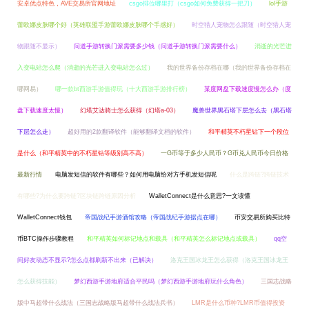
安卓优点特色，AVE交易所官网地址
csgo排位哪里打（csgo如何免费获得一把刀）
lol手游
蕾欧娜皮肤哪个好（英雄联盟手游蕾欧娜皮肤哪个手感好）
时空猎人宠物怎么跟随（时空猎人宠
物跟随不显示）
问道手游转换门派需要多少钱（问道手游转换门派需要什么）
消逝的光芒进
入变电站怎么爬（消逝的光芒进入变电站怎么过）
我的世界备份存档在哪（我的世界备份存档在
哪网易）
哪一款bt西游手游值得玩（十大西游手游排行榜）
某度网盘下载速度慢怎么办（度
盘下载速度太慢）
幻塔艾达骑士怎么获得（幻塔a-03）
魔兽世界黑石塔下层怎么去（黑石塔
下层怎么走）
超好用的2款翻译软件（能够翻译文档的软件）
和平精英不朽星钻下一个段位
是什么（和平精英中的不朽星钻等级别高不高）
一G币等于多少人民币？G币兑人民币今日价格
最新行情
电脑发短信的软件有哪些？如何用电脑给对方手机发短信呢
什么是跨链?跨链技术
有哪些?为什么要跨链?区块链跨链原因分析
WalletConnect是什么意思?一文读懂
WalletConnect钱包
帝国战纪手游酒馆攻略（帝国战纪手游据点在哪）
币安交易所购买比特
币BTC操作步骤教程
和平精英如何标记地点和载具（和平精英怎么标记地点或载具）
qq空
间好友动态不显示?怎么点都刷新不出来（已解决）
洛克王国冰龙王怎么获得（洛克王国冰龙王
怎么获得技能）
梦幻西游手游地府适合平民吗（梦幻西游手游地府玩什么角色）
三国志战略
版中马超带什么战法（三国志战略版马超带什么战法兵书）
LMR是什么币种?LMR币值得投资