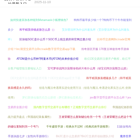
2025-11-10
如何快速添加各种链到Metamask小狐狸钱包?
狗狗币最早多少钱一个?狗狗币下个牛市能涨到
多少
和平精英倍镜皮肤怎么弄（）
艾尔登法环为什么叫老头环（艾尔登法环为什么叫老头
环）
区块链SOC是什么币？SOC币上线交易所和官网总量介绍
比特币交易网Btctrade官网
介绍？btc期货交易平台Btctrade数字货币交易app下载
传奇首区开服 176复古神途传奇手游体
验
ATOM是什么币种?阿童木币(ATOM)未来价值介绍
欧亿OE交易所注册开户教程，欧亿平
台客户端登陆注册地址入口
宝可梦传说阿尔宙斯绿色碎片有什么用（绿宝石阿尔宙斯怎么抓）
OEX交易平台合法吗是否可靠？OEX交易所app官方下载
和平精英换装槽最多几个（和平精英
换装槽是永久的吗）
创造与魔法奇遇果实进化使用方法（创造与魔法,奇遇进化果实怎么对,坐骑
使用）
梦幻新诛仙璇玑石怎么获得（梦幻新诛仙玄机石）
jex数字货币交易平台怎么样？jex
交易所全面介绍
国内数字货币交易平台有哪些？正规数字货币交易平台排行
帝国战纪各阶段
战力提升盘点（帝国战纪装备属性）
王者荣耀怎么复制键位给另一个号（王者荣耀怎么把这个号
的键位复制到另一个号?）
千年盛世手游：经典永不过时（经典武侠手游推荐）
11款女性向
手游决战七夕（女性向手游排行）
Bit2C是什么交易所?Bit2C交易所创始团队介绍
魔兽世界