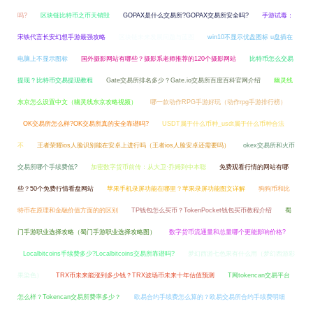
吗?
区块链比特币之币天销毁
GOPAX是什么交易所?GOPAX交易所安全吗?
手游试毒：
宋铁代言长安幻想手游最强攻略
区块链未来发展问题与蓝图
win10不显示优盘图标 u盘插在
电脑上不显示图标
国外摄影网站有哪些？摄影系老师推荐的120个摄影网站
比特币怎么交易
提现？比特币交易提现教程
Gate交易所排名多少？Gate.io交易所百度百科官网介绍
幽灵线
东京怎么设置中文（幽灵线东京攻略视频）
哪一款动作RPG手游好玩（动作rpg手游排行榜）
OK交易所怎么样?OK交易所真的安全靠谱吗?
USDT属于什么币种_usdt属于什么币种合法
不
王者荣耀ios人脸识别能在安卓上进行吗（王者ios人脸安卓还需要吗）
okex交易所和火币
交易所哪个手续费低?
加密数字货币前传：从大卫·乔姆到中本聪
免费观看行情的网站有哪
些？50个免费行情看盘网站
苹果手机录屏功能在哪里？苹果录屏功能图文详解
狗狗币和比
特币在原理和金融价值方面的的区别
TP钱包怎么买币？TokenPocket钱包买币教程介绍
蜀
门手游职业选择攻略（蜀门手游职业选择攻略图）
数字货币流通量和总量哪个更能影响价格?
Localbitcoins手续费多少?Localbitcoins交易所靠谱吗?
梦幻西游七色果有什么用（梦幻西游彩
果染色）
TRX币未来能涨到多少钱？TRX波场币未来十年估值预测
T网tokencan交易平台
怎么样？Tokencan交易所费率多少？
欧易合约手续费怎么算的？欧易交易所合约手续费明细