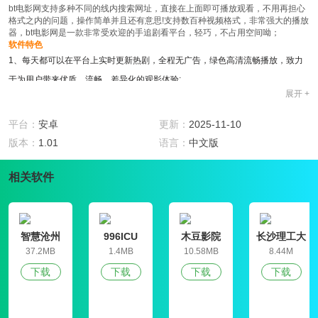
bt电影网支持多种不同的线内搜索网址，直接在上面即可播放观看，不用再担心
格式之内的问题，操作简单并且还有意思!支持数百种视频格式，非常强大的播放
器，bt电影网是一款非常受欢迎的手追剧看平台，轻巧，不占用空间呦；
软件特色
1、每天都可以在平台上实时更新热剧，全程无广告，绿色高清流畅播放，致力
于为用户带来优质、流畅、差异化的观影体验;
展开 +
2、免费看全网影视、bt电影网轻松搞定一切影视会员，比如爱奇艺会员、腾讯
会员、搜狐会员、芒果会员、PPTV聚力会员......
平台：
安卓
更新：
2025-11-10
3、这款软件还有自动拍摄视频功能，大家可以运用这款软件来拍摄风景大片或
版本：
1.01
语言：
中文版
者是人物像素照，自动美颜、滤镜、补光等功能。
4、bt电影网支持ARM和X86架构的CPU最新指令集。硬件加速模式，普通模
相关软件
式，流畅模式自由切换，极致体验！
软件功能
1、海量的视频内容，让你一次看个够，各种有趣的视频等你来发掘;即拥有国内
智慧沧州
996ICU
木豆影院
长沙理工大
影视视频，同时还提供了国外各种风ge的影视。
学就业信息
37.2MB
1.4MB
10.58MB
8.44M
网学生信息
2、网友在线点评讨论支持弹幕功能，bt电影网为观看再添一份乐趣，，体验个
下载
下载
下载
下载
管理平台
性化智能推荐的惊喜，拥有电影院般的待遇；
3、一款非常受欢迎的一款追剧看电影的手机平台，海量资讯等你来线上关注下