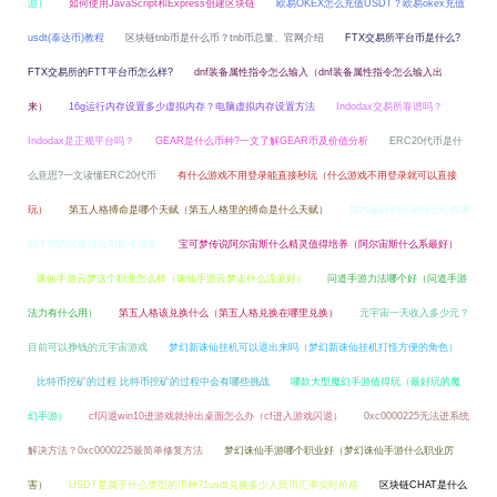
游）
如何使用JavaScript和Express创建区块链
欧易OKEX怎么充值USDT？欧易okex充值
usdt(泰达币)教程
区块链tnb币是什么币？tnb币总量、官网介绍
FTX交易所平台币是什么?
FTX交易所的FTT平台币怎么样?
dnf装备属性指令怎么输入（dnf装备属性指令怎么输入出
来）
16g运行内存设置多少虚拟内存？电脑虚拟内存设置方法
Indodax交易所靠谱吗？
Indodax是正规平台吗？
GEAR是什么币种?一文了解GEAR币及价值分析
ERC20代币是什
么意思?一文读懂ERC20代币
有什么游戏不用登录能直接秒玩（什么游戏不用登录就可以直接
玩）
第五人格搏命是哪个天赋（第五人格里的搏命是什么天赋）
国内最好的区块链公司有哪
些？国内区块链公司前十排名
宝可梦传说阿尔宙斯什么精灵值得培养（阿尔宙斯什么系最好）
诛仙手游云梦这个职业怎么样（诛仙手游云梦走什么流派好）
问道手游力法哪个好（问道手游
法力有什么用）
第五人格该兑换什么（第五人格兑换在哪里兑换）
元宇宙一天收入多少元？
目前可以挣钱的元宇宙游戏
梦幻新诛仙挂机可以退出来吗（梦幻新诛仙挂机打怪方便的角色）
比特币挖矿的过程 比特币挖矿的过程中会有哪些挑战
哪款大型魔幻手游值得玩（最好玩的魔
幻手游）
cf闪退win10进游戏就掉出桌面怎么办（cf进入游戏闪退）
0xc0000225无法进系统
解决方法？0xc0000225最简单修复方法
梦幻诛仙手游哪个职业好（梦幻诛仙手游什么职业厉
害）
USDT是属于什么类型的币种?1usdt兑换多少人民币汇率实时价格
区块链CHAT是什么