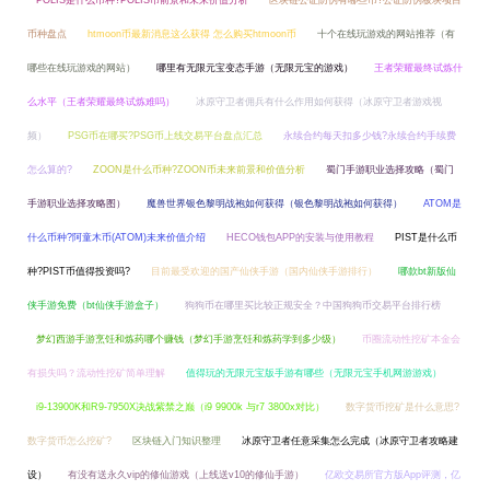
POLIS是什么币种?POLIS币前景和未来价值分析
区块链公证防伪有哪些币?公证防伪板块项目
币种盘点
htmoon币最新消息这么获得 怎么购买htmoon币
十个在线玩游戏的网站推荐（有
哪些在线玩游戏的网站）
哪里有无限元宝变态手游（无限元宝的游戏）
王者荣耀最终试炼什
么水平（王者荣耀最终试炼难吗）
冰原守卫者佣兵有什么作用如何获得（冰原守卫者游戏视
频）
PSG币在哪买?PSG币上线交易平台盘点汇总
永续合约每天扣多少钱?永续合约手续费
怎么算的?
ZOON是什么币种?ZOON币未来前景和价值分析
蜀门手游职业选择攻略（蜀门
手游职业选择攻略图）
魔兽世界银色黎明战袍如何获得（银色黎明战袍如何获得）
ATOM是
什么币种?阿童木币(ATOM)未来价值介绍
HECO钱包APP的安装与使用教程
PIST是什么币
种?PIST币值得投资吗?
目前最受欢迎的国产仙侠手游（国内仙侠手游排行）
哪款bt新版仙
侠手游免费（bt仙侠手游盒子）
狗狗币在哪里买比较正规安全？中国狗狗币交易平台排行榜
梦幻西游手游烹饪和炼药哪个赚钱（梦幻手游烹饪和炼药学到多少级）
币圈流动性挖矿本金会
有损失吗？流动性挖矿简单理解
值得玩的无限元宝版手游有哪些（无限元宝手机网游游戏）
i9-13900K和R9-7950X决战紫禁之巅（i9 9900k 与r7 3800x对比）
数字货币挖矿是什么意思?
数字货币怎么挖矿?
区块链入门知识整理
冰原守卫者任意采集怎么完成（冰原守卫者攻略建
设）
有没有送永久vip的修仙游戏（上线送v10的修仙手游）
亿欧交易所官方版App评测，亿