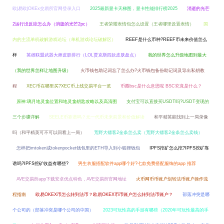
欧|易欧|OKEx交易所官网登录入口
2025最新显卡天梯图，显卡性能排行榜2025
消逝的光芒
2运行没反应怎么办（消逝的光芒2pc）
王者荣耀表情包怎么设置（王者哪里设置表情）
国
内的主流单机破解游戏论坛（单机游戏论坛破解区）
REEF是什么币种?REEF币未来价值怎么
样
英雄联盟武器大师皮肤排行（LOL贾克斯四款皮肤盘点）
我的世界怎么升级地图到最大
（我的世界怎样让地图升级）
火币钱包助记词忘了怎么办?火币钱包备份助记词及导出私钥教
程
XEC币在哪里买?XEC币上线交易平台一览
币圈bsc是什么意思呢 BSC究竟是什么？
原神:璃月地灵龛位置和地灵龛钥匙攻略以及高清图
支付宝可以直接买USDT吗?USDT变现的
三个步骤详解
SEELE币靠谱吗？元一代币未来前景和价值解读
和平精英能找到上一局录像
吗（和平精英可不可以回看上一局）
荒野大镖客2金条怎么卖（荒野大镖客2金条怎么卖钱）
怎样把imtoken或tokenpocket钱包里的ETH导入到小狐狸钱包
IPFS挖矿怎么挖?IPFS挖矿靠
谱吗?IPFS挖矿收益有哪些?
男生衣服搭配软件app哪个好?七款免费搭配服饰的app 推荐
AVE交易所app下载安卓优点特色，AVE交易所官网地址
火币网币币账户划转法币账户操作流
程指南
欧易OKEX币怎么转到法币？欧易OKEX币币账户怎么转到法币账户？
部落冲突是哪
个公司的（部落冲突是哪个公司的中国）
2023可玩性高的手游有哪些（2020年可玩性最高的手