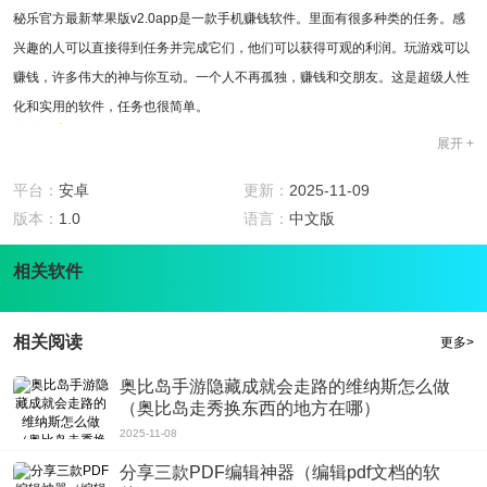
秘乐官方最新苹果版v2.0app是一款手机赚钱软件。里面有很多种类的任务。感
兴趣的人可以直接得到任务并完成它们，他们可以获得可观的利润。玩游戏可以
赚钱，许多伟大的神与你互动。一个人不再孤独，赚钱和交朋友。这是超级人性
化和实用的软件，任务也很简单。
软件用法
展开 +
1、每个人都可以参与完成各种市场任务并获得更多奖励;
2、给每个人带来许多不同的角色交易，享受游戏的乐趣;
平台：
安卓
更新：
2025-11-09
3、有许多活动套餐可供收集，您还可以参加各种充值和折扣活动。
版本：
1.0
语言：
中文版
软件特色
1、秘乐官方最新苹果版v2.0app任务非常丰富，总会有适合你的东西。无论哪一
相关软件
群人能在这里获益;
2、都是很简单的任务，没有任何门槛，0投资，只要你想加入就轻松。
相关阅读
更多>
软件亮点
1、网上全面介绍，秘乐官方最新苹果版v2.0app有更多好玩的挖掘游戏，而且很
奥比岛手游隐藏成就会走路的维纳斯怎么做
容易学习挖掘技巧;
（奥比岛走秀换东西的地方在哪）
2、游戏神和你互动和娱乐，找到更多有趣的话题，并为你提供服务;
2025-11-08
3、您可以随时随地在线查看您的级别，检查您的活动级别，并满足用户的操
分享三款PDF编辑神器（编辑pdf文档的软
作。