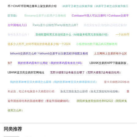
币？CHAT币官网总量和上架交易所介绍
冰原守卫者怎么快速升级（冰原守卫者怎么快速升级工
匠等级）
Bitstamp交易平台新用户注册教程
Coinbase中国人可以注册吗？Coinbase交易平
台中国地址入口
Parity是什么钱包?Parity钱包怎么样?
钱包安全知识:钱包助记词忘记备份/
备份丢失怎么办？
英雄联盟暗黑元首连招是什么（lol老版本暗黑元首技能介绍）
一个比特币
值多少人民币_比特币现在的价格是多少钱一个2024
小狐狸钱包数字藏品购买图解教程
bithumb交易所怎么样？bithumb交易平台注册流程详细图文教程
上主网和上交易所有什么区
别?
我的世界鸡蛋有什么用处（我的世界鸡蛋有攻击力吗）
LBANK交易所APP下载最新版，
LBANK蓝贝壳交易所官网地址
荒野大镖客2达奇最后去哪了（荒野大镖客2达奇最后结局）
我的世界神奇宝贝大师球怎么获得（我的世界神奇宝贝大师球获得方式）
显卡天梯图2020移动
和桌面，笔记本电脑显卡天梯图排行榜
洛克王国齿龙怎么获得（洛克王国齿轮转动攻略）
重
返帝国值得培养的英雄有哪些（重返帝国能赚钱吗）
阴阳师鬼使黑值得培养吗2022（阴阳师鬼
使黑怎么样）
同类推荐