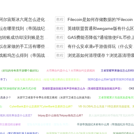
斯冰六尾怎么进化（宝可梦冰六尾怎么得）
Filecoin是如何存储数据的?Filecoin的价值体现和未来前景分析
教程
在哪里找到（帝国战纪游戏攻略）
英雄联盟普通和wegame版有什么区别（英雄联盟wegame版和英雄联盟）
教程
钱包转账成功却没到账是怎么回事?
GAS费能否降低?通缩致使FIL币价上涨,近看1000
教程
手工活有哪些？四个可以操作的小项目真是可靠
有什么安卓满v手游值得玩（什么安卓手游好玩）
教程
坞怎么得到（帝国战纪战役攻略）
浏览器如何清理缓存？浏览器清理缓存快捷
教程
（好玩的传奇类手游哪个最好玩）
火币网合约是什么？火币网合约交易规则
王者荣耀苹果微信怎么扫码
录不了）
创造与魔法鹦鹉必刷点（创造与魔法鹦鹉位置图更新后）
SERO是什么币种?超零币SERO币前
钱?区块链挖矿的几种方式介绍
英雄联盟放技能没有声音特效怎么办（英雄联盟里面放技能没声音）
OK
最高多少？
冰原守卫者新手冬季生存图文教程（冰原守卫者怎么快速升级）
王者荣耀累计充值奖励是每天
1）
CyberBank是什么交易所?CyberBank交易所怎么样?
VB GLOBAL怎么充值？VB交易所充值提现、
放规则,线性释放是什么意思?
bitpay是什么钱包?bitpay钱包怎么样?
新人如何选择比特币钱包?常见比特币
易所注册流程全解析
冒险岛阿曼达在哪里（冒险岛 阿亮）
手游帝国战纪木材有什么用（帝国战纪兵书怎么
什么（梦幻西游红孩儿副本迭代）
抹茶限制了中国用户怎么办?抹茶大陆用户解决办法
区块链IDO是什