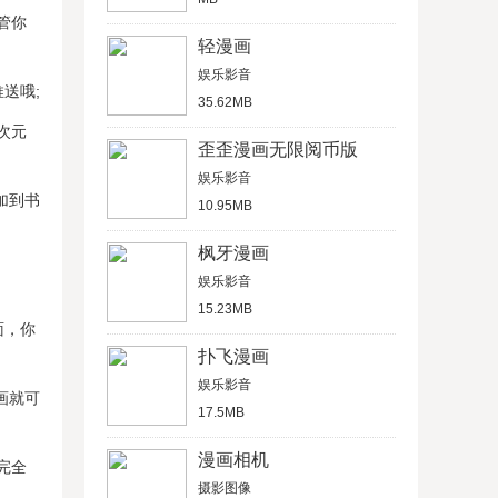
管你
轻漫画
娱乐影音
送哦;
35.62MB
次元
歪歪漫画无限阅币版
娱乐影音
加到书
10.95MB
枫牙漫画
娱乐影音
15.23MB
面，你
扑飞漫画
娱乐影音
画就可
17.5MB
漫画相机
完全
摄影图像