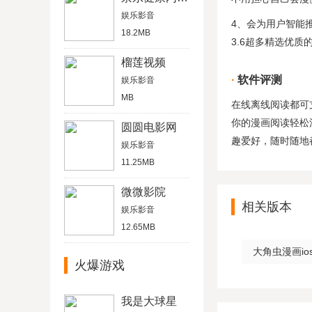
娱乐影音
4、会为用户智能
18.2MB
3.6超多精选优质
榴莲视频
软件评测
娱乐影音
MB
在线离线阅读都可
你的漫画阅读轻松
圆圆电影网
趣爱好，随时随地
娱乐影音
11.25MB
微微影院
相关版本
娱乐影音
12.65MB
大角虫漫画ios
火爆游戏
我是大球星