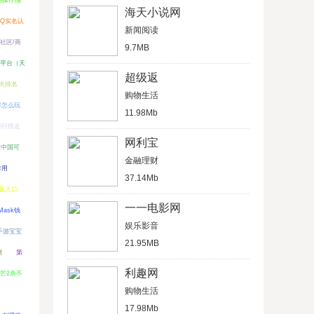
拍操作指
海天小说网
Q实名认
新闻阅读
m社区/商
9.7MB
平台（天
超级返
大排名
购物生活
容怎么玩
11.98Mb
日行情走
网利宝
在中国可
金融理财
作用
37.14Mb
下载入口
一一电影网
Mask钱
娱乐影音
手游宝宝
21.95MB
测
第
利趣网
芒2杀不
购物生活
）
17.98Mb