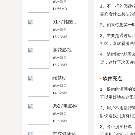
娱乐影音
1、不一样的阅读
11.56MB
喜欢看什么类型的
5177韩国漫画
2、如果你想第一
娱乐影音
3、主要是通过应
15.23MB
社区，喜欢看漫画
麻花影视
4、随时随地想看
娱乐影音
架，这样下次阅读的
15.23MB
绿茶tv
软件亮点
娱乐影音
1、提供的漫画的
14.32MB
可以更好地在这里
9527电影网
2、用户不用进行
娱乐影音
以快速找到所有相
10.58MB
3、各种漫画榜单
京东健康内测版
不用担心自己会漫