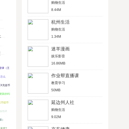
购物生活
8.44M
杭州生活
购物生活
U
1.34M
迷羊漫画
键
娱乐影音
16.86MB
登录（王
作业帮直播课
景怎么
教育学习
EX充提币
50MB
更新的吗
延边州人社
充币提币
购物生活
钱包评
9.02M
弄）
么意思?