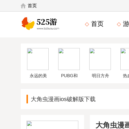
首页
首页
游
永远的美
PUBG和
明日方舟
热
味星球4破
平精英体
wikiapp
中
大角虫漫画ios破解版下载
解版
验服
大角虫漫画