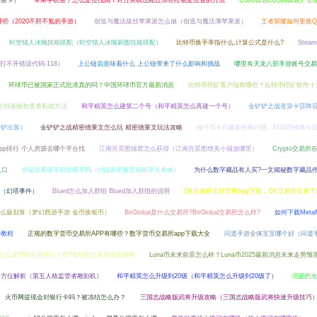
体验卡）
苹果手机丢了怎么定位找回？对方关机也能让你轻松锁定位置的方法
Cobo钱包EOS高级账户竞
些（2020不肝不氪的手游）
创造与魔法拔丝苹果派怎么做（创造与魔法薄苹果派）
王者荣耀如何更换Q
时空猎人冰魄技能搭配（时空猎人冰魄刷图技能搭配）
比特币换手率指什么,计算公式是什么?
Stea
打不开错误代码-118）
上公链后意味着什么 上公链带来了什么影响和挑战
哪里有天龙八部手游账号交易
环球币已被国家正式批准真的吗？中国环球币官方最新消息
比特币挖矿客户端有哪些？比特币挖矿软件十
比特派钱包查看私钥方法
和平精英怎么建第二个号（和平精英怎么再建一个号）
金铲铲之战变异卡莎阵
铲铲出装）
金铲铲之战精密德莱文怎么玩 精密德莱文玩法攻略
柚子币今日最新价格行情，EOS币价格今
pp排行 个人房源去哪个平台找
江南百景图猫窝怎么获得（江南百景图绝美小猫放哪里）
Crypto交易所
入口
cf端游蔷薇宝箱值得开吗（cf端游蔷薇宝箱能开出来啥）
为什么数字藏品有人买?一文揭秘数字藏品
（幻塔事件）
Blued怎么加入群组 Blued加入群组的说明
OK交易所全球官网App下载，OK交易所安卓
么最划算（梦幻西游手游 金币换银币）
BitGlobal是什么交易所?BitGlobal交易所怎么样?
如何下载Meta
细教程
正规的数字货币交易所APP有哪些？数字货币交易所app下载大全
问道手游全体宝宝哪个好（问道
所怎么提币到其他地址？BITBANK交易所提币教程
Luna币未来前景怎么样？Luna币2025最新消息未来走势预
全方位解析（第五人格监管者雕刻机）
和平精英怎么升级到20级（和平精英怎么升级到20级了）
消逝的光
火币网提现会封银行卡吗？被冻结怎么办？
三国志战略版武将升级攻略（三国志战略版武将快速升级技巧