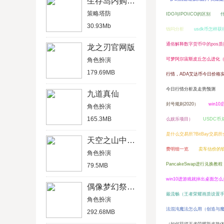
生存岛内购破解版
策略塔防
IDO与IPO\ICO的区别
30.93Mb
钱吗分析
usdk币怎样
通俗解释数字货币中的pos
龙之刃官网版
角色扮演
可梦阿尔宙斯皮丘怎么进化
179.69MB
行情，ADA艾达币今日价格
今日行情分析及走势预测
九道真仙
封号规则2020）
win1
角色扮演
165.3MB
么娱乐项目）
USDC币
是什么交易所?BitBay交易
天空之山中文破解版
费明细一览
卖车估价的
角色扮演
PancakeSwap进行兑换教程
79.5MB
win10进游戏就掉出桌面怎
偶像梦幻祭2官方版
最流畅（王者荣耀画质设置
角色扮演
法混沌魔法怎么用（创造与魔
292.68MB