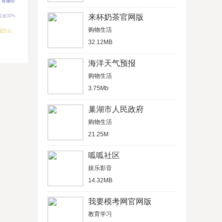
有哪些
来杯奶茶官网版
速30%
购物生活
盟怎么
32.12MB
海洋天气预报
购物生活
3.75Mb
巢湖市人民政府
购物生活
21.25M
呱呱社区
娱乐影音
14.32MB
我要模考网官网版
教育学习