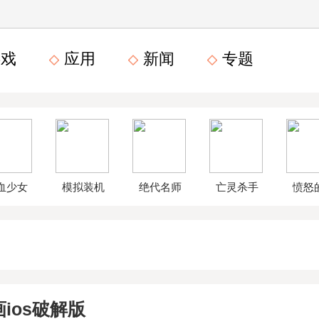
戏
应用
新闻
专题
血少女
模拟装机
绝代名师
亡灵杀手
愤怒
文数字
公司破解
无限曲玉
鸟星
版
版
版
战2破
ios破解版