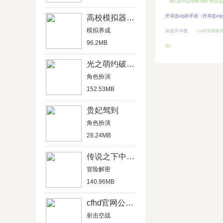
IBT是什么币种?IBT币怎么
高校模拟器中文版
开局送vip的手游（开局送vi
模拟养成
从此不卡顿
Link币价
96.2MB
加）
光之萌约破解版
角色扮演
152.53MB
贵妃驾到
角色扮演
28.24MB
传说之下中文汉化版
冒险解密
140.96MB
cfhd官网公测版
射击空战