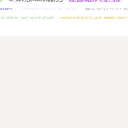
样?
win10分辨率怎么调 windows屏幕分辨率怎么调
魔兽世界战火徽记在哪换（战火徽记在哪里换）
p的游戏软件）
元气骑士新版武士刀怎么玩（元气骑士武器大全刀）
电脑运行太慢了太卡了怎么办？一键提
格今日行情最新消息，Link币今日实时价格历史走势
奇迹暖暖搭配师联盟活跃度怎么提升（奇迹暖暖的搭配师联