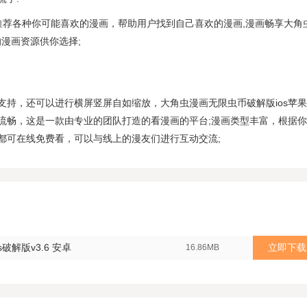
推荐各种你可能喜欢的漫画，帮助用户找到自己喜欢的漫画,漫画畅享大角
的漫画资源供你选择;
支持，还可以进行横屏竖屏自如缩放，大角虫漫画无限虫币破解版ios苹
流畅，这是一款由专业的团队打造的看漫画的平台;漫画类型丰富，根据
都可在线免费看，可以与线上的漫友们进行互动交流;
破解版v3.6 安卓
立即下载
16.86MB