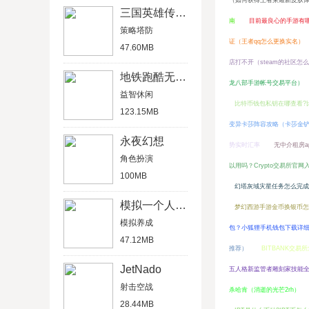
（如何获得王者荣耀新皮肤
三国英雄传单机版
南
目前最良心的手游有哪
策略塔防
证（王者qq怎么更换实名）
47.60MB
店打不开（steam的社区怎么
地铁跑酷无限金币版
龙八部手游帐号交易平台）
益智休闲
比特币钱包私钥在哪查看?
123.15MB
变异卡莎阵容攻略（卡莎金
永夜幻想
势实时汇率
无中介租房a
角色扮演
以用吗？Crypto交易所官网
100MB
幻塔灰域灾星任务怎么完成
模拟一个人一生
梦幻西游手游金币换银币怎
模拟养成
包？小狐狸手机钱包下载详
47.12MB
推荐）
BITBANK交易
JetNado
五人格新监管者雕刻家技能
射击空战
杀哈肯（消逝的光芒2rh）
28.44MB