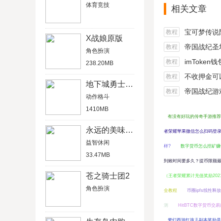
体育竞技
相关文章
宝可梦传说阿尔宙
教程
X战娘原版
帝国战纪圣坛
教程
角色扮演
imToken
教程
238.20MB
不收押金可以在家做的
教程
地下城勇士官网版
帝国战纪游戏船
教程
动作格斗
1410MB
有没有好玩的传奇手游推荐
永远的美味星球4破解版
者荣耀苹果微信怎么扫码登
益智休闲
样?
数字货币怎么挖矿赚
33.47MB
到账时间要多久？提币限额
苍之骑士团2
（王者荣耀累计充值奖励202
角色扮演
全教程
币圈ipfs线性释
测
HitBTC数字货币交
梦幻西游红孩儿副本奖励是