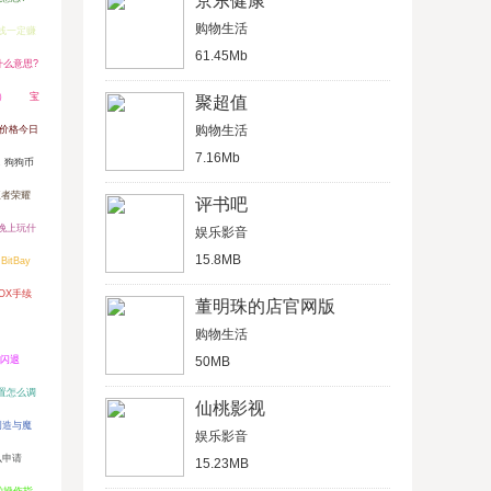
京东健康
购物生活
线一定赚
61.45Mb
什么意思?
）
宝
聚超值
购物生活
币价格今日
7.16Mb
，狗狗币
王者荣耀
评书吧
晚上玩什
娱乐影音
15.8MB
BitBay
OX手续
董明珠的店官网版
购物生活
f闪退
50MB
置怎么调
仙桃影视
创造与魔
娱乐影音
么申请
15.23MB