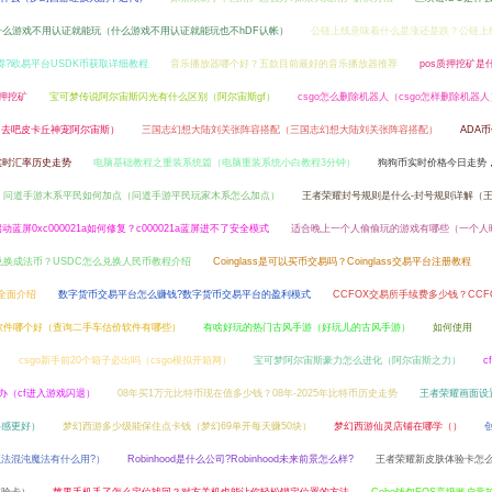
什么游戏不用认证就能玩（什么游戏不用认证就能玩也不hDF认帐）
公链上线意味着什么是涨还是跌？公链上
获得?欧易平台USDK币获取详细教程
音乐播放器哪个好？五款目前最好的音乐播放器推荐
pos质押挖矿是
质押挖矿
宝可梦传说阿尔宙斯闪光有什么区别（阿尔宙斯gf）
csgo怎么删除机器人（csgo怎样删除机器人
（去吧皮卡丘神宠阿尔宙斯）
三国志幻想大陆刘关张阵容搭配（三国志幻想大陆刘关张阵容搭配）
ADA
实时汇率历史走势
电脑基础教程之重装系统篇（电脑重装系统小白教程3分钟）
狗狗币实时价格今日走势
问道手游木系平民如何加点（问道手游平民玩家木系怎么加点）
王者荣耀封号规则是什么-封号规则详解（
0启动蓝屏0xc000021a如何修复？c000021a蓝屏进不了安全模式
适合晚上一个人偷偷玩的游戏有哪些（一个人
兑换成法币？USDC怎么兑换人民币教程介绍
Coinglass是可以买币交易吗？Coinglass交易平台注册教程
所全面介绍
数字货币交易平台怎么赚钱?数字货币交易平台的盈利模式
CCFOX交易所手续费多少钱？CCF
软件哪个好（查询二手车估价软件有哪些）
有啥好玩的热门古风手游（好玩儿的古风手游）
如何使用
csgo新手前20个箱子必出吗（csgo模拟开箱网）
宝可梦阿尔宙斯豪力怎么进化（阿尔宙斯之力）
c
么办（cf进入游戏闪退）
08年买1万元比特币现在值多少钱？08年-2025年比特币历史走势
王者荣耀画面设
手感更好）
梦幻西游多少级能保住点卡钱（梦幻69单开每天赚50块）
梦幻西游仙灵店铺在哪学（）
法混沌魔法有什么用?）
Robinhood是什么公司?Robinhood未来前景怎么样?
王者荣耀新皮肤体验卡怎