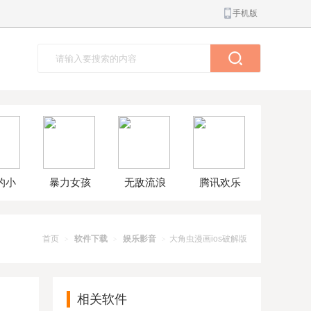
手机版
的小
暴力女孩
无敌流浪
腾讯欢乐
球大
模拟器汉
汉8无敌版
斗地主正
解版
化版
版
首页
软件下载
娱乐影音
大角虫漫画ios破解版
>
>
>
相关软件