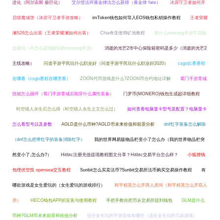
进化（阿尔宙斯 极巨化）
艾尔登法环黄金律法怎么获得（黄金律 fate）
冰原守卫者如何开
启猎魔城堡（冰原守卫者手游攻略）
imToken钱包如何导入EOS钱包私钥操作教程
王者荣耀
澜S26怎么出装（王者荣耀澜如何出装）
Chia奇亚使用矿池教程
有什么mmorpg手游不花钱
也能玩（不怎么花钱能玩的mmorpg手游）
消逝的光芒2市中心保险箱密码是多少（消逝的光芒2
主线攻略）
问道手游平民玩什么职业好（问道手游平民玩什么职业好2020）
csgo比赛赛程
在哪看（csgo赛程在哪里看）
ZOON代币游戏是什么?ZOON币合约地址详解
蜀门手游青城
技能怎么循环（蜀门手游青城后期穿什么属性装备）
门罗币(MONERO)钱包生成超详细教程
时空猎人永生石怎么得（时空猎人永生之主怎么过）
如何查看电脑显卡型号及配置？电脑显卡
怎么看型号以及参数
AGLD是什么币种?AGLD币未来价值和前景分析
dnf红字装备怎么解除
（dnf怎么把带红字的装备消除红字）
我的世界网易版物品栏变小了怎么办（我的世界物品栏突
然变小了,怎么办?）
Hitbtc注册充值提现教程图文分享？Hitbtc交易平台怎么样？
小狐狸钱
包埋伏空投 opensea交互教程
Sunbit怎么买卖法币?Sunbit交易所法币购买交易操作教程
有
哪款游戏是女生爱玩的（女生爱玩的游戏排行）
和平精英怎么开两人房间（和平精英怎么开双人
房）
HECO钱包APP的安装与使用教程
手把手教你把币从交易所提到钱包
GLM是什么
币种?GLM币未来前景和价值分析
适合女生玩的手游游戏有哪些（适合女生玩的几款游戏）