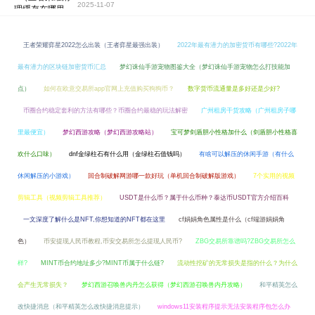
2025-11-07
王者荣耀弈星2022怎么出装（王者弈星最强出装）
2022年最有潜力的加密货币有哪些?2022年
最有潜力的区块链加密货币汇总
梦幻诛仙手游宠物图鉴大全（梦幻诛仙手游宠物怎么打技能加
点）
如何在欧意交易所app官网上充值购买狗狗币？
数字货币流通量是多好还是少好?
币圈合约稳定套利的方法有哪些？币圈合约最稳的玩法解密
广州租房干货攻略（广州租房子哪
里最便宜）
梦幻西游攻略（梦幻西游攻略站）
宝可梦剑盾胆小性格加什么（剑盾胆小性格喜
欢什么口味）
dnf金绿柱石有什么用（金绿柱石值钱吗）
有啥可以解压的休闲手游（有什么
休闲解压的小游戏）
回合制破解网游哪一款好玩（单机回合制破解版游戏）
7个实用的视频
剪辑工具（视频剪辑工具推荐）
USDT是什么币？属于什么币种？泰达币USDT官方介绍百科
一文深度了解什么是NFT,你想知道的NFT都在这里
cf娟娟角色属性是什么（cf端游娟娟角
色）
币安提现人民币教程,币安交易所怎么提现人民币?
ZBG交易所靠谱吗?ZBG交易所怎么
样?
MINT币合约地址多少?MINT币属于什么链?
流动性挖矿的无常损失是指的什么？为什么
会产生无常损失？
梦幻西游召唤兽内丹怎么获得（梦幻西游召唤兽内丹攻略）
和平精英怎么
改快捷消息（和平精英怎么改快捷消息提示）
windows11安装程序提示无法安装程序包怎么办