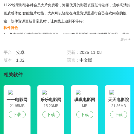
1122晗果影院各种会员大片免费看，海量优秀的影视资源任你选择，流畅高清的
画质感体验;智能搜片功能，大家可以轻松在海量资源里进行自己喜欢内容的搜
索，软件资源更新非常及时，让你线上追剧不等待;
软件特色
1、各大电视台的官方资源同步更新，1122晗果影院所有推出的最新作品，强大
展开 +
的弹出功能可以在第一时间为用户观看。
2、汇集了大量的观看资源，分类齐全，1122晗果影院轻松涵盖了各大影视类,平
平台：
安卓
更新：
2025-11-08
台内观看实时更新的影视，手机播放器,没有任何限制;
版本：
1.02
语言：
中文版
3、汇集全网最新影视资源，高清流畅，高清播放，每天都会及时更新，每日实
相关软件
时推送优质内容，更为优质的播放神器;
4、可以进行全屏的播放，可以选择清晰度的调节设置，分类详细而且更新速度
比较快。实时推送当下热门影视资讯。
软件亮点
一一电影网
乐乐电影网
琪琪电影网
天天电影院
1、播放清晰流畅，秒换频道与线路，不卡顿，8天节目全回看，未来3天节目提
手机版
21.95MB
15.23MB
MB
21.36MB
前预约与提醒，海量资源一应俱全!
下载
下载
下载
下载
2、720P的原画画质，行业领先的H.265编码解码技术，带来不一样的超清体
验。着实震撼！