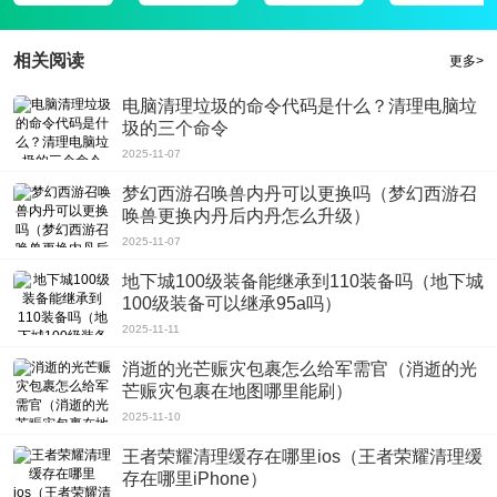
3、美丽主播在线直播众多网络红人达人与你一起嗨翻天，看客影视DIY您的个性
化影院，手机投屏在电视，都是高清的大片；
相关阅读
更多>
4、视频种类齐全，打造你身边最好用的播放平台，网罗最新资源追剧不等待,、
支持大家免费缓存，随时享受体验精彩观看;
电脑清理垃圾的命令代码是什么？清理电脑垃
软件评测
圾的三个命令
1122晗果影院播放器安卓最新版是一款非常优质的影视播放软件，无论是经典的
2025-11-07
影视，还是当前热门影视剧，都可以免费看全集。设计的非常合理，让人一看就
梦幻西游召唤兽内丹可以更换吗（梦幻西游召
知道怎么找到想要的资源;
唤兽更换内丹后内丹怎么升级）
2025-11-07
地下城100级装备能继承到110装备吗（地下城
100级装备可以继承95a吗）
2025-11-11
消逝的光芒赈灾包裹怎么给军需官（消逝的光
芒赈灾包裹在地图哪里能刷）
2025-11-10
王者荣耀清理缓存在哪里ios（王者荣耀清理缓
存在哪里iPhone）