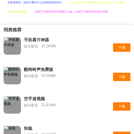
坐骑速度快（创造与魔法什么坐骑速度快排名）
云顶之弈S7法术强度修正是什么意思（云顶之
弈法强加成系数）
冰原守卫者博克村升降梯怎么修（冰原守卫者博克村地宫在哪）
同类推荐
手机看片神器
21.36MB
娱乐影音
下载
酷狗铃声免费版
29.56Mb
娱乐影音
下载
空手道视频
31.81Mb
娱乐影音
下载
快狐