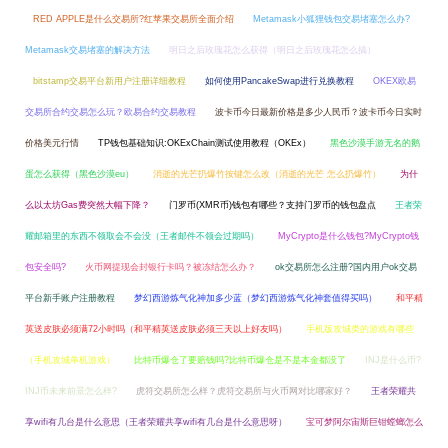
RED APPLE是什么交易所?红苹果交易所全面介绍
Metamask小狐狸钱包交易堵塞怎么办?
Metamask交易堵塞的解决方法
明日之后玫瑰花怎么获得（明日之后玫瑰花怎么搞）
bitstamp交易平台新用户注册详细教程
如何使用PancakeSwap进行兑换教程
OKEX欧易
交易所合约交易怎么玩？欧易合约交易教程
波卡币今日最新价格是多少人民币？波卡币今日实时
价格美元行情
TP钱包基础知识:OKExChain测试使用教程（OKEx）
黑色沙漠手游无名的鹅
蛋怎么获得（黑色沙漠eu）
消逝的光芒扔爆竹按键怎么改（消逝的光芒 怎么扔爆竹）
为什
么以太坊Gas费突然大幅下降？
门罗币(XMR币)钱包有哪些？支持门罗币的钱包盘点
王者荣
耀邮箱里的东西不领取会不会没（王者邮件不领会过期吗）
MyCrypto是什么钱包?MyCrypto钱
包安全吗?
火币网提现会封银行卡吗？被冻结怎么办？
ok交易所怎么注册?国内用户ok交易
平台新手账户注册教程
梦幻西游炼气化神加多少蓝（梦幻西游炼气化神套值得买吗）
和平精
英送皮肤必须满72小时吗（和平精英送皮肤必须三天以上好友吗）
手机版攻城类的游戏有哪些
（手机攻城单机游戏）
比特币爆仓了要赔钱吗?比特币爆仓是不是本金都没了
INJ是什么币?
INJ币未来前景怎么样?
虎符交易所怎么样？虎符交易所与火币网对比哪家好？
王者荣耀共
享wifi有几台是什么意思（王者荣耀共享wifi有几台是什么意思呀）
宝可梦阿尔宙斯巨钳螳螂怎么