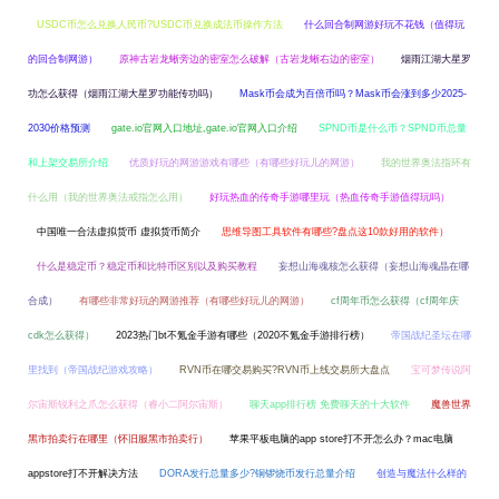
USDC币怎么兑换人民币?USDC币兑换成法币操作方法
什么回合制网游好玩不花钱（值得玩
的回合制网游）
原神古岩龙蜥旁边的密室怎么破解（古岩龙蜥右边的密室）
烟雨江湖大星罗
功怎么获得（烟雨江湖大星罗功能传功吗）
Mask币会成为百倍币吗？Mask币会涨到多少2025-
2030价格预测
gate.io官网入口地址,gate.io官网入口介绍
SPND币是什么币？SPND币总量
和上架交易所介绍
优质好玩的网游游戏有哪些（有哪些好玩儿的网游）
我的世界奥法指环有
什么用（我的世界奥法戒指怎么用）
好玩热血的传奇手游哪里玩（热血传奇手游值得玩吗）
中国唯一合法虚拟货币 虚拟货币简介
思维导图工具软件有哪些?盘点这10款好用的软件）
什么是稳定币？稳定币和比特币区别以及购买教程
妄想山海魂核怎么获得（妄想山海魂晶在哪
合成）
有哪些非常好玩的网游推荐（有哪些好玩儿的网游）
cf周年币怎么获得（cf周年庆
cdk怎么获得）
2023热门bt不氪金手游有哪些（2020不氪金手游排行榜）
帝国战纪圣坛在哪
里找到（帝国战纪游戏攻略）
RVN币在哪交易购买?RVN币上线交易所大盘点
宝可梦传说阿
尔宙斯锐利之爪怎么获得（睿小二阿尔宙斯）
聊天app排行榜 免费聊天的十大软件
魔兽世界
黑市拍卖行在哪里（怀旧服黑市拍卖行）
苹果平板电脑的app store打不开怎么办？mac电脑
appstore打不开解决方法
DORA发行总量多少?铜锣烧币发行总量介绍
创造与魔法什么样的