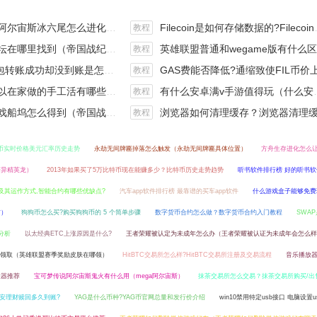
斯冰六尾怎么进化（宝可梦冰六尾怎么得）
Filecoin是如何存储数据的?Filecoin的价值体现和未来前景分析
教程
在哪里找到（帝国战纪游戏攻略）
英雄联盟普通和wegame版有什么区别（英雄联盟wegame版和英雄联盟）
教程
钱包转账成功却没到账是怎么回事?
GAS费能否降低?通缩致使FIL币价上涨,近看1000
教程
手工活有哪些？四个可以操作的小项目真是可靠
有什么安卓满v手游值得玩（什么安卓手游好玩）
教程
坞怎么得到（帝国战纪战役攻略）
浏览器如何清理缓存？浏览器清理缓存快捷
教程
P币实时价格美元汇率历史走势
永劫无间牌匾掉落怎么触发（永劫无间牌匾具体位置）
方舟生存进化怎么
变异精英龙）
2013年如果买了5万比特币现在能赚多少？比特币历史走势趋势
听书软件排行榜 好的听书
及其运作方式,智能合约有哪些优缺点?
汽车app软件排行榜 最靠谱的买车app软件
什么游戏盒子能够免费
市）
狗狗币怎么买?购买狗狗币的 5 个简单步骤
数字货币合约怎么做？数字货币合约入门教程
SWA
分析
以太经典ETC上涨原因是什么?
王者荣耀被认定为未成年怎么办（王者荣耀被认证为未成年会怎么样
领取（英雄联盟赛季奖励皮肤在哪领）
HitBTC交易所怎么样?HitBTC交易所注册及交易流程
音乐播放
放器推荐
宝可梦传说阿尔宙斯鬼火有什么用（mega阿尔宙斯）
抹茶交易所怎么交易？抹茶交易所购买/出
安理财赎回多久到账?
YAG是什么币种?YAG币官网总量和发行价介绍
win10禁用特定usb接口 电脑设置