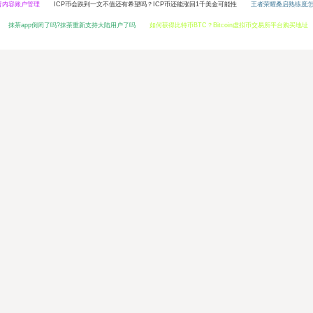
普内容账户管理
ICP币会跌到一文不值还有希望吗？ICP币还能涨回1千美金可能性
王者荣耀桑启熟练度
抹茶app倒闭了吗?抹茶重新支持大陆用户了吗
如何获得比特币BTC？Bitcoin虚拟币交易所平台购买地址