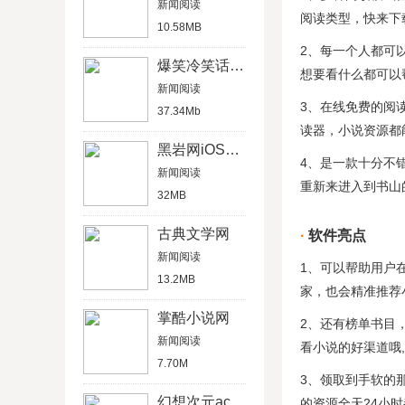
新闻阅读
阅读类型，快来下
10.58MB
2、每一个人都可
爆笑冷笑话内涵段子
想要看什么都可以
新闻阅读
3、在线免费的阅
37.34Mb
读器，小说资源都
黑岩网iOS破解版
4、是一款十分不
新闻阅读
重新来进入到书山
32MB
古典文学网
软件亮点
新闻阅读
1、可以帮助用户
13.2MB
家，也会精准推荐
掌酷小说网
2、还有榜单书目
新闻阅读
看小说的好渠道哦,
7.70M
3、领取到手软的
幻想次元acg18
的资源全天24小时