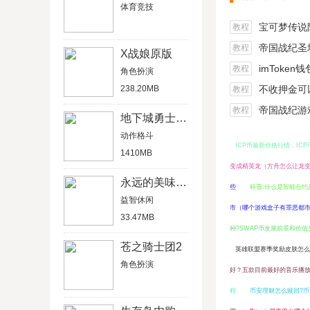
体育竞技
宝可梦传说阿尔宙
教程
帝国战纪圣坛
教程
X战娘原版
imToken
教程
角色扮演
238.20MB
不收押金可以在家做的
教程
帝国战纪游戏船
教程
地下城勇士官网版
动作格斗
ICP币最新价格行情，IC
1410MB
变成精英龙（方舟怎么让龙
永远的美味星球4破解版
些
科普:什么是智能合约
益智休闲
市（哪个游戏盒子有罪恶都
33.47MB
种?SWAP币发展前景和价值
苍之骑士团2
英雄联盟赛季奖励皮肤怎么
角色扮演
好？五款目前最好的音乐播
程
币安理财怎么赎回?币