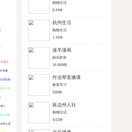
购物生活
8.44M
杭州生活
U
购物生活
1.34M
键
迷羊漫画
娱乐影音
让普通龙
16.86MB
软件有哪
作业帮直播课
玩罪恶都
教育学习
P是什么币
50MB
）
延边州人社
器哪个
购物生活
售法币教
9.02M
usb禁止使