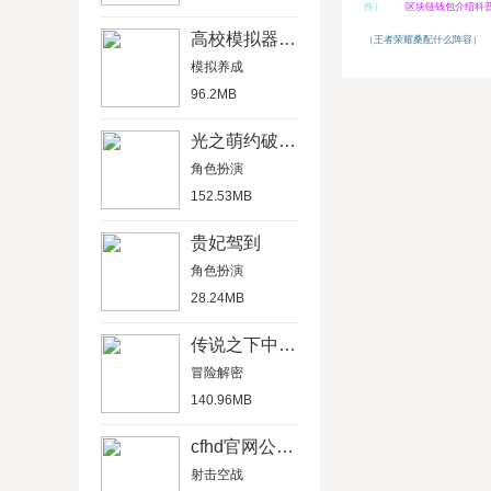
件）
区块链钱包介绍科
高校模拟器中文版
（王者荣耀桑配什么阵容）
模拟养成
96.2MB
光之萌约破解版
角色扮演
152.53MB
贵妃驾到
角色扮演
28.24MB
传说之下中文汉化版
冒险解密
140.96MB
cfhd官网公测版
射击空战