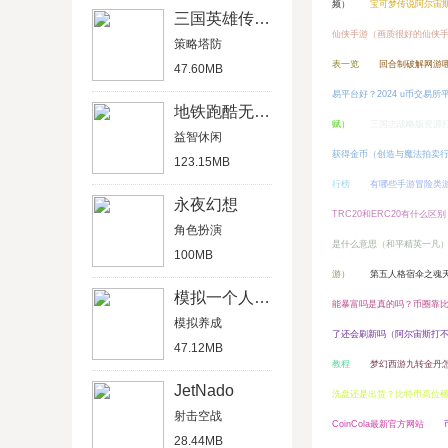
频）
宝可梦传说阿尔宙
三国英雄传单机版
仙侠手游（画质很好的仙侠
策略塔防
表一览
回合制破解网游
47.60MB
易平台好？2024 u币交易所
地铁跑酷无限金币版
赋）
三国志战略版资源
益智休闲
获得金币（创造与魔法拍卖
123.15MB
行榜
有哪些手游冒险类
永夜幻想
TRC20和ERC20有什么区别
角色扮演
是什么意思（和平精英一凡
100MB
游）
第五人格宿伞之魂
模拟一个人一生
能暴富吗是真的吗？币圈靠
模拟养成
了还会刷新吗（阿尔宙斯打
47.12MB
教程
梦幻西游九转金丹
JetNado
洗盘还是出货？比特币高位
射击空战
CoinCola最新官方网站
28.44MB