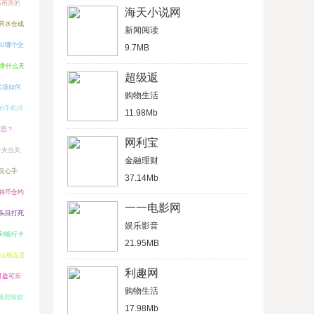
高画质的
海天小说网
药水合成
新闻阅读
U哪个交
9.7MB
带什么天
超级返
卖场如何
购物生活
的手机排
11.98Mb
意思？
网利宝
一夫当关
金融理财
良心手
37.14Mb
特币合约
一一电影网
头目打死
娱乐影音
到银行卡
21.95MB
位横盘是
利趣网
可盈可乐
购物生活
频剪辑软
17.98Mb