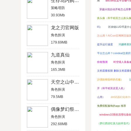
生存岛内购破解版
用
Bitcoin买卖平台
策略塔防
穿越火线自动开枪怎么回事
30.93Mb
换头像（和平精英怎么换头
龙之刃官网版
吗）
区块链LUD币是什
角色扮演
怎么用？AICoin官网网页版
179.69MB
提升运行速度
玛娜希斯
平台怎么样？coindeal交
九道真仙
角色扮演
价格预测
时空猎人装备
165.3MB
文档需要权限 删除文档需要
沙漠刻有纹样的石板）
天空之山中文破解版
开（和平精英设置人机）
角色扮演
79.5MB
么用）
dnf武器幻化有
免费搭配服饰的app 推荐
偶像梦幻祭2官方版
windows10系统清理
角色扮演
292.68MB
（梦幻西游红孩儿副本迭代