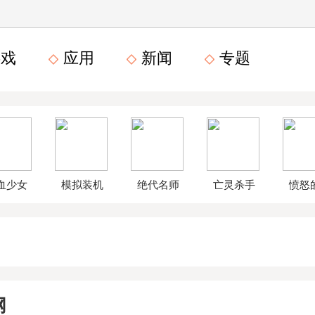
戏
应用
新闻
专题
血少女
模拟装机
绝代名师
亡灵杀手
愤怒
文数字
公司破解
无限曲玉
鸟星
版
版
版
战2破
网