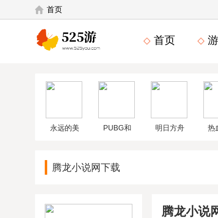
首页
首页
游
永远的美
PUBG和
明日方舟
热
味星球4破
平精英体
wikiapp
中
腾龙小说网下载
解版
验服
腾龙小说