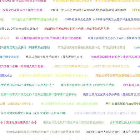
哪个好?6大热门香港买比特币交易平台推荐
王者荣耀如何删除微信游戏好友（王者荣耀如何删除微信游戏好友聊天
（穿越火线老是自己开枪怎么回事）
c盘满了怎么办怎么清理？Windows系统清理C盘最详细教程
和平
像框）
GFI是什么币种?GFI币价值分析介绍
cf冲锋枪弹夹怎么叠加（cf冲锋枪弹夹怎么叠加和生化弹夹能
么币？LUD币未来前景点评分析
梦幻西游手游炼药点到多少合适（梦幻手游炼药几率）
AICoin停止为
国内入口
为什么我的欧易没有合约账户?欧易开通合约交易教程
电脑开机速度慢怎么办？win10系统如何
回响圆形贝壳怎么获得（玛娜希斯的回想）
帝国战纪英雄装备最佳佩戴是什么（帝国战纪手游英雄）
coi
易所属于哪个国家的
苹果13是双卡双待手机吗？（官方表明已支持）
波场币2025能涨到多少？波场币2025-2
威力值有什么用（时空猎人威力套装）
三国志幻想大陆将魂录怎么点（三国志幻想大陆 将魂录怎么点）
w
权限怎么办
有哪些3d大型网游值得推荐（3d大型网游排行榜前十名）
黑色沙漠手游石室墙壁石板怎么获
以太坊是合法的吗？以太坊在中国是否合法？
有没有无限元宝挂机手游（无限元宝的手游）
和平精英人机
比特币根本卖不掉怎么办？国内正规比特币数字货币交易平台
魔兽世界奥法宝典给多少声望（魔兽世界奥法
什么用（dnf武器幻化哪个好）
摩尔庄园手游昆虫怎么捕捉（摩尔庄园捕虫网）
男生衣服搭配软件app哪个
全民大灌篮U币怎么获得（全民大灌篮什么时候开服）
冰原守卫者60层塔怎么打（冰原守卫者怎么升级快）
垃圾命令？清理电脑垃圾的三个命令
币安合约怎么玩?币安合约操作流程交易视频教程
梦幻西游红孩儿副本奖
）
windows10电脑忘记密码怎么解开？电脑怎么设置开机密码
冰原守卫者巨人洞穴怎么过（冰原守卫者游