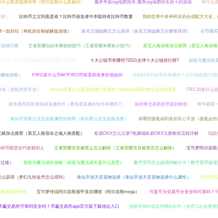
斯什么精灵值得培养（阿尔宙斯什么系最好）
魔兽争霸rpg地图推荐,魔兽rpg地图排名前十的游戏
有什么
手游）
比特币之父到底是谁？比特币创造者中本聪持有比特币数量
我的世界中各种药水的合成配方大全，
哪一款好玩（单机回合制破解版游戏）
洛克王国瞌睡王怎么获得（洛克王国瞌睡王在哪里获得）
在币圈买
平台排行榜
王者荣耀玩好米莱狄的技巧（王者荣耀米莱狄小技巧）
第五人格前锋加点推荐（第五人格前锋
打几级（三国志战略版资源加成有上限吗）
十大公链币有哪些?2021全球十大公链排行榜?
创造与魔法拍
行赚钱攻略）
FIRO是什么币种?FIRO币前景和未来价值如何
待机时间长的手机有哪些？2022续航能力强
游戏（冒险类型手游）
Meme币是什么意思在哪个交易所？Meme币和比特币之间的关系
TRC20是什么
新年推荐四款看电视直播软件（看电视直播的软件有哪些?）
如何将交易所的币提到钱包
和平精英
）
诛仙手游青云法宝血炼属性的推荐（诛仙青云法宝血炼选择）
有哪些微氪福利多的良心手游（微氪金的
天赋加点推荐（第五人格宿伞之魂人格搭配）
欧易OKX怎么注册?电脑端欧易OKX注册教程流程详解
玩比
比特币期货合约发财的人
王者荣耀语音被禁止怎么解除（王者荣耀语音被禁言怎么解除）
宝可梦阿尔宙斯
不过谁）
创造与魔法成长攻略（创造与魔法成长是什么意思）
数字货币怎么提现到银行卡？数字货币提现
怎么获得（梦幻九转金丹怎么得到）
诛仙手游天音宠物选择（诛仙手游天音宠物选择什么属性）
比特币高
横盘的原因分析
宝可梦传说阿尔宙斯盾甲茧在哪抓（阿尔宙斯mega）
可盈可乐交易平台安全吗可靠吗？
币赢交易所可靠吗安全吗？币赢交易所app官方版下载地址入口
视频剪辑到底该用哪款软件（推荐几款免费视