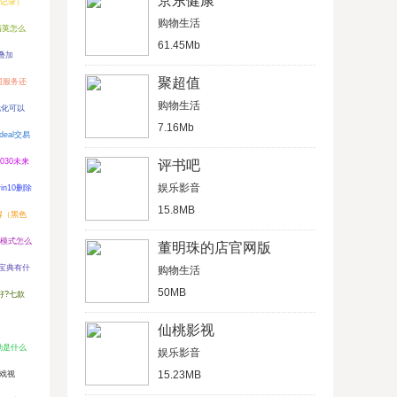
京东健康
记录）
购物生活
精英怎么
61.45Mb
叠加
聚超值
中国服务还
购物生活
优化可以
7.16Mb
ndeal交易
030未来
评书吧
娱乐影音
in10删除
15.8MB
得（黑色
模式怎么
董明珠的店官网版
宝典有什
购物生活
50MB
好?七款
仙桃影视
励是什么
娱乐影音
15.23MB
戏视