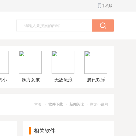
手机版
的小
暴力女孩
无敌流浪
腾讯欢乐
球大
模拟器汉
汉8无敌版
斗地主正
解版
化版
版
首页
软件下载
新闻阅读
腾龙小说网
>
>
>
相关软件