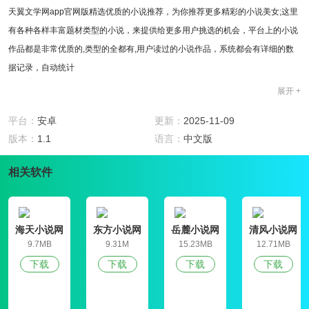
天翼文学网app官网版精选优质的小说推荐，为你推荐更多精彩的小说美女;这里
有各种各样丰富题材类型的小说，来提供给更多用户挑选的机会，平台上的小说
作品都是非常优质的,类型的全都有,用户读过的小说作品，系统都会有详细的数
据记录，自动统计
软件特色
展开 +
1、看完一本书后可以在评论区写下你的观后感，吐槽赞美都可以，人性化设
置，智能断章，存档，方便书迷随时随地想看就看;
平台：
安卓
更新：
2025-11-09
2、满足了大部分喜欢看小说的需求，这里有你想不到的精彩，福利超多，精品
版本：
1.1
语言：
中文版
小说资源一应俱全，轻松阅读到不花钱的海量小说哦;
相关软件
3、小编为你精选许多主题书单，各种类型的书单都有，让你能够看个够，多种
阅读模式，畅享愉快的小说阅读世界，没有广告打扰;
4、每一本小说内容都会有详细的介绍，大家都能提前了解一下小说的大致内
容，大量的优质资源任你在线阅读，离线缓存;
海天小说网
东方小说网
岳麓小说网
清风小说网
软件亮点
9.7MB
9.31M
15.23MB
12.71MB
1、一款最近刚刚上线的小说阅读平台，天翼文学网给大家带来的都是喜欢的阅
下载
下载
下载
下载
读资源和模式，全部都是官方正品资源;
2、优良的设计以及护眼的功能，不在担心自己看书的时候会伤害眼睛的,纯绿色