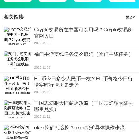
的阅读环境，在天翼文学网没有广告绝对让你满意;
3、用户可以根据自己喜好，来更换背景颜色，或者是字体大小，天翼文学网让
相关阅读
更多>
用户以最舒服的方式，快熟融入到阅读中来;
4、享受免费追书服务，而且看书的模式也是能选择的，比较人性化，这里面的
Crypto交易所在中国可以用吗？Crypto交易所
官网入口
小说内容非常的丰富，让用户阅读小说不在书荒;
软件评测
2025-11-09
天翼文学网app官网版是一款很棒的手机线上追书服务应用软件，为您带来无限
蜀门手游支线任务怎么取消（蜀门主线任务）
的精彩，天翼文学网让你的线上追书需要可以更好的被满足；
2025-11-07
FIL币今日多少人民币一枚？FIL币价格今日行
情实时行情历史走势
2025-11-08
三国志幻想大陆商店攻略（三国志幻想大陆去
哪里兑换）
2025-11-11
okex挖矿怎么挖？okex挖矿具体操作步骤