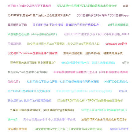
么下载？ProBit交易所APP下载教程
ATLAS是什么币种?ATLAS币前景和未来价值分析
大算
力ASIC矿机芯动A11量产后以太坊会改变其算法吗？
安币交易所安全吗可靠吗？安币交易所app
最新版官方下载
目前最好玩的手游排行榜（最好玩的手游排行榜2021年）
dnf手游韩服像素
武器装扮怎么获得（dnf手游韩服宣传片）
秋田犬币2025能涨多少钱？秋田犬币最新价格_AKITA
币最新消息
欧交所虚拟币交易app下载安装，欧交易所app官网登录入口
coinbase pro是什
么交易所？coinbase交易所是哪个国家的
重装系统的教程，超简单的u盘一键重装电脑系统
哪些国家的比特币挖矿事业蒸蒸日上?
修仙游戏哪个好玩一点（好玩儿的修仙游戏）
u币交
易合法吗？u币交易中心官方网站
和平精英极限追猎卫星楼的门怎么开（和平精英极限追猎探测
仪怎么用）
达世币怎么下跌这么严重？达世币值得长期持有吗价格预测
HitBTC交易所怎么
用？HitBTC交易所注册及交易流程
有画质好的rpg手机网游吗（画质好的rpg游戏）
欧亿欧
意交易所app 比特币如何提现到微信
区块链TROY币怎么样？TROY币前景及价值深度分析
外媒评10款最佳动漫RPG（动漫风格的rpg游戏推荐）
fil币怎么获得?fil币未来5年能涨到多少
钱一枚?
无中介租房app排行 个人房源去哪个平台找
波场币(TRX)未来前景怎么样?2021年
波场币价格预测
王者荣耀金蝉S26怎么出装（王者荣耀新英雄金蝉的技能）
冒险闯关横版手