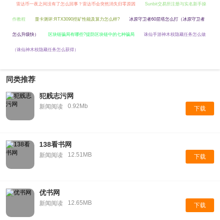
雷达币一夜之间没有了怎么回事？雷达币会突然消失归零原因
Sunbit交易所注册与实名新手操
作教程
显卡测评:RTX3090挖矿性能及算力怎么样?
冰原守卫者60层塔怎么打（冰原守卫者
怎么升级快）
区块链骗局有哪些?提防区块链中的七种骗局
诛仙手游神木枝隐藏任务怎么做
（诛仙神木枝隐藏任务怎么获得）
同类推荐
犯贱志污网
0.92Mb
新闻阅读
下载
138看书网
12.51MB
新闻阅读
下载
优书网
12.65MB
新闻阅读
下载