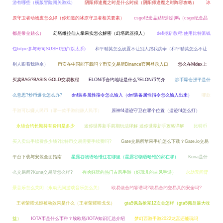
游有哪些（横版冒险闯关游戏）
阴阳师逢魔之时是什么时候（阴阳师逢魔之时阵容攻略）
冰
原守卫者动物皮怎么得（你知道的冰原守卫者相关要素）
csgo纪念品贴纸能刮吗（csgo纪念品
都是带金贴么）
幻塔维拉仙人掌果实怎么解密（幻塔武器拟人）
defi挖矿教程:使用比特派钱
包bitpie参与寿司SUSHI挖矿(以太系)
和平精英怎么设置不让别人跟我跳伞（和平精英怎么不让
别人跟着我跳伞）
币安在中国能下载吗？币安交易所Binance官网登录入口
怎么在Mdex上
买卖BAG?BASIS GOLD交易教程
ELON币合约地址是什么?ELON币简介
炒币爆仓强平是什
么意思?炒币爆仓怎么办?
dnf装备属性指令怎么输入（dnf装备属性指令怎么输入出来）
哪款
手游可以赚人民币（哪一款手游能赚人民币）
原神f4遗迹守卫在哪个位置（遗迹f4怎么打）
永续合约长期持有费用是多少
迷你世界新手前期玩法详解 迷你世界新手攻略详解
比特币
买入卖出手续费多少钱?比特币交易需要手续费吗?
Gate交易所苹果手机怎么下载？Gate.io交易
平台下载与安装全面指南
星露谷物语哈维住在哪里（星露谷物语哈维的家在哪）
Kuna是什
么交易所?Kuna交易所怎么样?
有啥好玩的热门古风手游（好玩儿的古风手游）
永劫无间背
景音乐怎么关闭（永劫无间游戏音乐怎么关）
欧易做合约靠谱吗?欧易合约交易真的安全吗?
王者荣耀戈娅被动效果是什么（王者荣耀咲戈戈）
gta5佩岛抢完12次会怎样（gta5佩岛最大收
益）
IOTA币是什么币种？埃欧塔/IOTA知识汇总介绍
梦幻西游手游2022龙宫还能玩吗