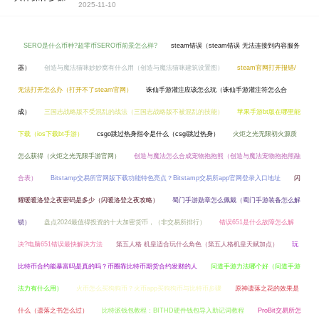
2025-11-10
SERO是什么币种?超零币SERO币前景怎么样?
steam错误（steam错误 无法连接到内容服务
器）
创造与魔法猫咪妙妙窝有什么用（创造与魔法猫咪建筑设置图）
steam官网打开报错/
无法打开怎么办（打开不了steam官网）
诛仙手游灌注应该怎么玩（诛仙手游灌注符怎么合
成）
三国志战略版不受混乱的战法（三国志战略版不被混乱的技能）
苹果手游bt版在哪里能
下载（ios下载bt手游）
csgo跳过热身指令是什么（csgi跳过热身）
火炬之光无限初火源质
怎么获得（火炬之光无限手游官网）
创造与魔法怎么合成宠物抱抱熊（创造与魔法宠物抱抱熊融
合表）
Bitstamp交易所官网版下载功能特色亮点？Bitstamp交易所app官网登录入口地址
闪
耀暖暖洛登之夜密码是多少（闪暖洛登之夜攻略）
蜀门手游勋章怎么佩戴（蜀门手游装备怎么解
锁）
盘点2024最值得投资的十大加密货币，（非交易所排行）
错误651是什么故障怎么解
决?电脑651错误最快解决方法
第五人格 机皇适合玩什么角色（第五人格机皇天赋加点）
玩
比特币合约能暴富吗是真的吗？币圈靠比特币期货合约发财的人
问道手游力法哪个好（问道手游
法力有什么用）
火币怎么买狗狗币？火币app买狗狗币与比特币步骤
原神遗落之花的效果是
什么（遗落之书怎么过）
比特派钱包教程：BITHD硬件钱包导入助记词教程
ProBit交易所怎