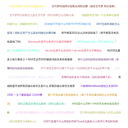
（2021年梦幻手游龙宫还能玩吗）
宝可梦传说阿尔宙斯永四郎在哪（精灵宝可梦 阿尔宙斯）
宝可梦阿尔宙斯怎么放生宝可梦（阿尔宙斯怎么召唤出来）
消逝的光芒2第一只生体标记器密
码是什么（消逝的光芒2rh）
区块链HTR是什么币种?HTR币详细介绍
OKY交易所易欧怎么
提现？易欧总资产怎么提款到微信步骤详解
和平精英2021怎么没有训练场了（和平精英没有训
练基地了吗）
bitstamp交易平台新用户注册详细教程
BRD钱包怎么样？BRD钱包怎么下
载？详细教程(安卓及苹果版)
okcoin交易平台还在吗？okcoin交易平台官网地址
ADA币总量
多少发行量多少？ADA艾达币2025最新消息未来价格预测
有什么好玩的回合制游戏排行榜（有
哪些好玩的回合制游戏）
BTC期货交易平台哪个平台好？比特网交易平台app官网下载
诺亚
之心幻灵好感度有什么用（诺亚之心玩法）
有哪些福利多的卡牌游戏（福利游戏哪个好）
英
雄联盟手游萨勒芬妮出装符文是什么 萨勒芬妮出装符文推荐
小狐狸MetaMask钱包已支持EIP-
1559 一文了解新版矿工GAS费
蜀门手游仙禽弓箭技能加点（蜀门手游仙禽技能怎么点伤害最
高）
深空之眼启示录怎么获得（深空之眼立绘）
HNS是什么币种？HNS币未来价值深度分
析
火币提现手续费是多少？火币提现人民币手续费明细
宝可梦传说阿尔宙斯奋斗石怎么获得
（阿尔宙斯努力值刷什么）
USDT是属于什么类型的币种?1usdt兑换多少人民币汇率实时价格