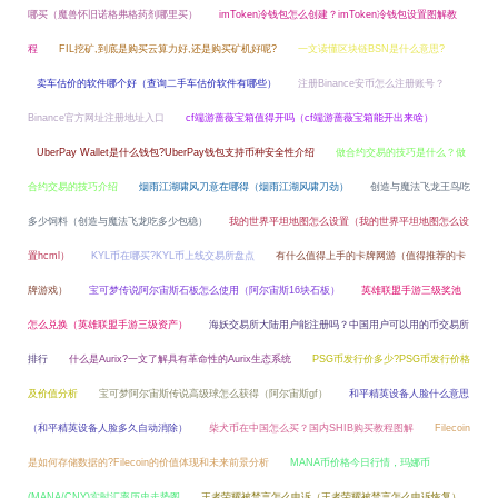
哪买（魔兽怀旧诺格弗格药剂哪里买）
imToken冷钱包怎么创建？imToken冷钱包设置图解教
程
FIL挖矿,到底是购买云算力好,还是购买矿机好呢?
一文读懂区块链BSN是什么意思?
卖车估价的软件哪个好（查询二手车估价软件有哪些）
注册Binance安币怎么注册账号？
Binance官方网址注册地址入口
cf端游蔷薇宝箱值得开吗（cf端游蔷薇宝箱能开出来啥）
UberPay Wallet是什么钱包?UberPay钱包支持币种安全性介绍
做合约交易的技巧是什么？做
合约交易的技巧介绍
烟雨江湖啸风刀意在哪得（烟雨江湖风啸刀劲）
创造与魔法飞龙王鸟吃
多少饲料（创造与魔法飞龙吃多少包稳）
我的世界平坦地图怎么设置（我的世界平坦地图怎么设
置hcml）
KYL币在哪买?KYL币上线交易所盘点
有什么值得上手的卡牌网游（值得推荐的卡
牌游戏）
宝可梦传说阿尔宙斯石板怎么使用（阿尔宙斯16块石板）
英雄联盟手游三级奖池
怎么兑换（英雄联盟手游三级资产）
海妖交易所大陆用户能注册吗？中国用户可以用的币交易所
排行
什么是Aurix?一文了解具有革命性的Aurix生态系统
PSG币发行价多少?PSG币发行价格
及价值分析
宝可梦阿尔宙斯传说高级球怎么获得（阿尔宙斯gf）
和平精英设备人脸什么意思
（和平精英设备人脸多久自动消除）
柴犬币在中国怎么买？国内SHIB购买教程图解
Filecoin
是如何存储数据的?Filecoin的价值体现和未来前景分析
MANA币价格今日行情，玛娜币
(MANA/CNY)实时汇率历史走势图
王者荣耀被禁言怎么申诉（王者荣耀被禁言怎么申诉恢复）