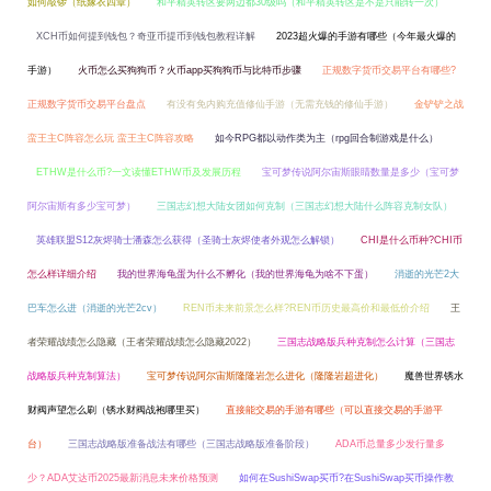
如何敲锣（纸嫁衣四章）
和平精英转区要两边都30级吗（和平精英转区是不是只能转一次）
XCH币如何提到钱包？奇亚币提币到钱包教程详解
2023超火爆的手游有哪些（今年最火爆的
手游）
火币怎么买狗狗币？火币app买狗狗币与比特币步骤
正规数字货币交易平台有哪些?
正规数字货币交易平台盘点
有没有免内购充值修仙手游（无需充钱的修仙手游）
金铲铲之战
蛮王主C阵容怎么玩 蛮王主C阵容攻略
如今RPG都以动作类为主（rpg回合制游戏是什么）
ETHW是什么币?一文读懂ETHW币及发展历程
宝可梦传说阿尔宙斯眼睛数量是多少（宝可梦
阿尔宙斯有多少宝可梦）
三国志幻想大陆女团如何克制（三国志幻想大陆什么阵容克制女队）
英雄联盟S12灰烬骑士潘森怎么获得（圣骑士灰烬使者外观怎么解锁）
CHI是什么币种?CHI币
怎么样详细介绍
我的世界海龟蛋为什么不孵化（我的世界海龟为啥不下蛋）
消逝的光芒2大
巴车怎么进（消逝的光芒2cv）
REN币未来前景怎么样?REN币历史最高价和最低价介绍
王
者荣耀战绩怎么隐藏（王者荣耀战绩怎么隐藏2022）
三国志战略版兵种克制怎么计算（三国志
战略版兵种克制算法）
宝可梦传说阿尔宙斯隆隆岩怎么进化（隆隆岩超进化）
魔兽世界锈水
财阀声望怎么刷（锈水财阀战袍哪里买）
直接能交易的手游有哪些（可以直接交易的手游平
台）
三国志战略版准备战法有哪些（三国志战略版准备阶段）
ADA币总量多少发行量多
少？ADA艾达币2025最新消息未来价格预测
如何在SushiSwap买币?在SushiSwap买币操作教