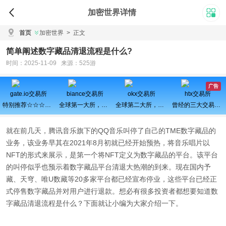
加密世界详情
首页
加密世界
>
正文
简单阐述数字藏品清退流程是什么?
时间：2025-11-09 来源：525游
广告
gate.io交易所
biance交易所
okx交易所
htx交易所
特别推荐☆☆☆百倍币之王
全球第一大所，新用户注册可得100USDT奖励
全球第二大所，新用户拆盲盒100%中奖，最高价值60000元
曾经的三大交易所之一、近期空投活动较多，力争重回巅峰
就在前几天，腾讯音乐旗下的QQ音乐叫停了自己的TME数字藏品的
业务，该业务早其在2021年8月初就已经开始预热，将音乐唱片以
NFT的形式来展示，是第一个将NFT定义为数字藏品的平台。该平台
的叫停似乎也预示着数字藏品平台清退大热潮的到来。现在国内予
藏、天穹、唯U数藏等20多家平台都已经宣布停业，这些平台已经正
式停售数字藏品并对用户进行退款。想必有很多投资者都想要知道数
字藏品清退流程是什么？下面就让小编为大家介绍一下。