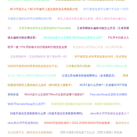
BCV币是什么？BCV/币威币上架交易所及应用场景介绍
BTC期货交易平台哪个平台好？2025
年最新正规的比特币交易网站排行榜
第五人格光天使头像怎么获得（第五人格光天使头像怎么
弄）
手把手教你把币从交易所提到imToken钱包
王者荣耀镜头偏移功能怎么开启（王者荣耀
镜头偏移功能在哪设置）
BitGlobal是什么交易所?BitGlobal交易所怎么样?
FIL币今日多少人
民币一枚？FIL币价格今日行情实时行情历史走势
有没有非人民币良心手游（非人民币玩家）
五款剪辑软件（五款剪辑软件,那个更好用一些）
和平精英安卓转苹果皮肤还在吗（安卓系统
玩的和平精英转到苹果系统皮肤还在不在）
工作量证明共识机制
明日之后明日乐园boss要
怎么打 明日之后明日乐园boss打法攻略
云顶之弈金鳞龙装备能重铸么（金龙鳞姿态）
英雄
联盟德玛西亚之翼技能怎么连招（德玛西亚之翼教学）
SCRT是什么币种?一文读懂SCRT币前
景和价值
WenX是什么交易所?WenX交易所是哪个国家的?
PancakeSwap交易所支持哪些
钱包?PancakeSwap怎么买币?
英雄联盟手游隐藏分低如何补回来（联盟手游隐藏分查询）
问道手游法宝亲密度有什么用（问道手游法宝亲密度有用吗）
okex和火币币安保证金是多少？
okex和火币币安使用对比
MANA币值得投资吗？2024-2030年MANA币价格预测
幽灵线东京
怎么设置中文（幽灵线东京攻略视频）
荒野大镖客2背包满了怎么办（荒野大镖客2 背包满