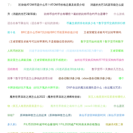
了）
区块链ATOM币是什么币？ATOM币价格总量及前景介绍
消逝的光芒2武器等级怎么提
升（消逝的光芒2刷等级）
比特币合约平台有哪些？最好的比特币合约平台是哪个
什么游戏
适合在春节聚会玩（适合春节一起玩的游戏）
币赢交易所排名前多少名？数字货币交易所排行榜
前十名
BRC是什么币种?贝尔链/BRC币前景和价值介绍
王者荣耀安卓账号可以转苹果吗
（王者荣耀安卓账号可以转苹果吗,不是都微信登录的吗）
数字货币如何使用？数字货币和数字
人民币的区别
问道手游首饰相4和相3哪个好（问道相4首饰和相3双力哪个好）
王者荣耀画
面设置怎么调最流畅（王者荣耀画质设置手感更好）
如何在币安购买狗狗币?币安买狗狗币操作
流程教程
问道武器10改11要多少钱（问道武器改3到改4多钱）
数字货币一天挣好几万怎么
回事？数字货币是怎么挣钱的原理分析
使命召唤19多少钱（xbox使命召唤19多少钱）
哪个
卡牌游戏好玩不氪金（好玩不氪的卡牌手游）
DNF命运的魔法箱属性是什么（命运魔法咒语）
魔兽世界深岩之洲怎么去2022（魔兽世界深岩之洲稀有坐标）
第五人格星座对应星座有哪些人
物（第五人格里的星座是什么）
魔兽世界救赎之魂有什么用（wow9.0救赎之魂）
什么是区
块链?
原神御神签怎么挂起来（原神御神签怎么用）
诛仙手游雷神刷新时间（诛仙手游雷神
多久刷）
FIL币2026年减半时会爆涨吗？FIL2026减产时间表未来价格预估
纸嫁衣4第二章