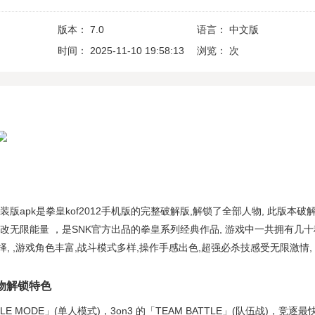
版本：
7.0
语言：
中文版
时间：
2025-11-10 19:58:13
浏览：
次
直装版apk是拳皇kof2012手机版的完整破解版,解锁了全部人物, 此版本破
改无限能量 ，是SNK官方出品的拳皇系列经典作品, 游戏中一共拥有几
, ,游戏角色丰富,战斗模式多样,操作手感出色,超强必杀技感受无限激情,
人物解锁特色
GLE MODE」(单人模式)，3on3 的「TEAM BATTLE」(队伍战)，竞逐