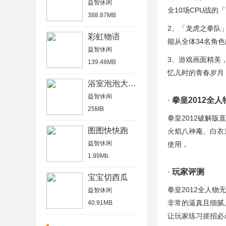
益智休闲
全10场CPU战的「T
388.87MB
2、「龙虎之拳队
彩虹物语
能从全体34名角
益智休闲
3、游戏画面精美
139.48MB
忆儿时的青春岁月
浴室泡泡大作战2
益智休闲
拳皇2012全
25MB
拳皇2012破解版
图图快快跑
火焰八神庵、白衣
益智休闲
使用，
1.99Mb
玩家评测
宝宝切西瓜
拳皇2012全人物
益智休闲
非常的逼真且细腻,
40.91MB
让玩家练习搓招必