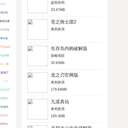
益智休闲
什么?
33.47MB
者佣兵技
苍之骑士团2
者相关要
角色扮演
EFX币发
饕餮技能
币是骗局
生存岛内购破解版
策略塔防
什么经典
30.93Mb
多久（英
c盘满了
龙之刃官网版
比特
角色扮演
179.69MB
回合制手
包使用图文
九道真仙
行价格和
角色扮演
的应用有
165.3MB
?KYL