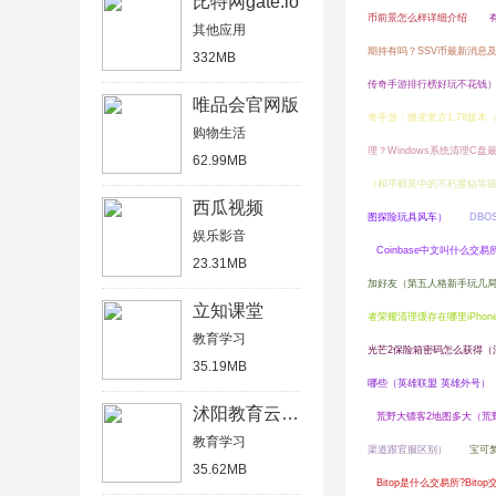
比特网gate.io
币前景怎么样详细介绍
其他应用
期持有吗？SSV币最新消息及
332MB
传奇手游排行榜好玩不花钱
唯品会官网版
奇手游：微变复古1.76版本（
购物生活
理？Windows系统清理C盘
62.99MB
（和平精英中的不朽星钻等
西瓜视频
图探险玩具风车）
DB
娱乐影音
Coinbase中文叫什么交易
23.31MB
加好友（第五人格新手玩几
立知课堂
者荣耀清理缓存在哪里iPhon
教育学习
光芒2保险箱密码怎么获得（
35.19MB
哪些（英雄联盟 英雄外号）
沭阳教育云平台
荒野大镖客2地图多大（荒
教育学习
渠道跟官服区别）
宝可
35.62MB
Bitop是什么交易所?Bit