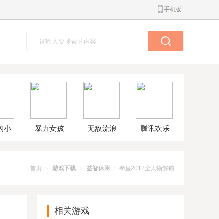
手机版
的小
暴力女孩
无敌流浪
腾讯欢乐
球大
模拟器汉
汉8无敌版
斗地主正
解版
化版
版
首页
游戏下载
益智休闲
拳皇2012全人物解锁
>
>
>
相关游戏