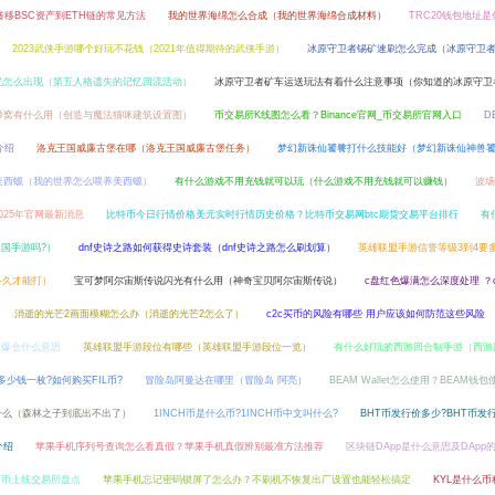
 转移BSC资产到ETH链的常见方法
我的世界海绵怎么合成（我的世界海绵合成材料）
TRC20钱包地址是
2023武侠手游哪个好玩不花钱（2021年值得期待的武侠手游）
冰原守卫者锡矿速刷怎么完成（冰原守卫
忆怎么出现（第五人格遗失的记忆回流活动）
冰原守卫者矿车运送玩法有着什么注意事项（你知道的冰原守卫
妙窝有什么用（创造与魔法猫咪建筑设置图）
币交易所K线图怎么看？Binance官网_币交易所官网入口
D
介绍
洛克王国威廉古堡在哪（洛克王国威廉古堡任务）
梦幻新诛仙饕餮打什么技能好（梦幻新诛仙神兽
美西螈（我的世界怎么喂养美西螈）
有什么游戏不用充钱就可以玩（什么游戏不用充钱就可以赚钱）
波场
025年官网最新消息
比特币今日行情价格美元实时行情历史价格？比特币交易网btc期货交易平台排行
有
国手游吗?）
dnf史诗之路如何获得史诗套装（dnf史诗之路怎么刷划算）
英雄联盟手游信誉等级3到4要
多久才能打）
宝可梦阿尔宙斯传说闪光有什么用（神奇宝贝阿尔宙斯传说）
c盘红色爆满怎么深度处理 ？
消逝的光芒2画面模糊怎么办（消逝的光芒2怎么了）
c2c买币的风险有哪些 用户应该如何防范这些风险
币爆仓什么意思
英雄联盟手游段位有哪些（英雄联盟手游段位一览）
有什么好玩的西游回合制手游（西游
年多少钱一枚?如何购买FIL币?
冒险岛阿曼达在哪里（冒险岛 阿亮）
BEAM Wallet怎么使用？BEAM钱
叫什么（森林之子到底出不出了）
1INCH币是什么币?1INCH币中文叫什么?
BHT币发行价多少?BHT币发
介绍
苹果手机序列号查询怎么看真假？苹果手机真假辨别最准方法推荐
区块链DApp是什么意思及DApp
QT币上线交易所盘点
苹果手机忘记密码锁屏了怎么办？不刷机不恢复出厂设置也能轻松搞定
KYL是什么币种