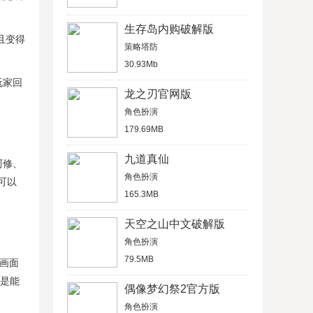
生存岛内购破解版
且变得
策略塔防
30.93Mb
玩家回
龙之刃官网版
角色扮演
179.69MB
九道真仙
阿修、
角色扮演
可以
165.3MB
天空之山中文破解版
角色扮演
79.5MB
,画面
算是能
偶像梦幻祭2官方版
角色扮演