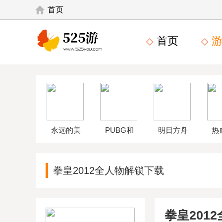
首页
首页
游
永远的美
PUBG和
明日方舟
热
味星球4破
平精英体
wikiapp
中
拳皇2012全人物解锁下载
解版
验服
拳皇201