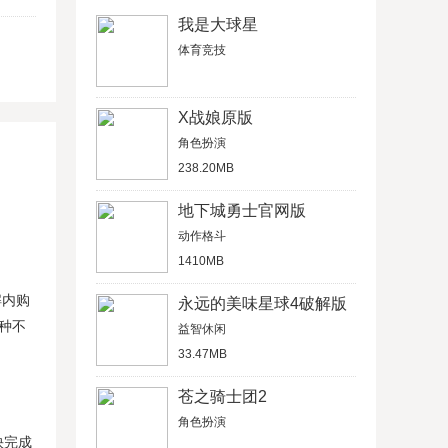
我是大球星
体育竞技
X战娘原版
角色扮演
238.20MB
地下城勇士官网版
动作格斗
1410MB
解内购
永远的美味星球4破解版
十种不
益智休闲
33.47MB
苍之骑士团2
角色扮演
最快完成