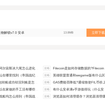
物解锁v7.0 安卓
立即下载
13.8MB
斯冰六尾怎么进化（宝可梦冰六尾怎么得）
Filecoin是如何存储数据的?Filecoin的价值体现和未来前景分析
攻略
在哪里找到（帝国战纪游戏攻略）
英雄联盟普通和wegame版有什么区别（英雄联盟wegame版和英雄联盟）
攻略
钱包转账成功却没到账是怎么回事?
GAS费能否降低?通缩致使FIL币价上涨,近看1000
攻略
手工活有哪些？四个可以操作的小项目真是可靠
有什么安卓满v手游值得玩（什么安卓手游好玩）
攻略
坞怎么得到（帝国战纪战役攻略）
浏览器如何清理缓存？浏览器清理缓存快捷
攻略