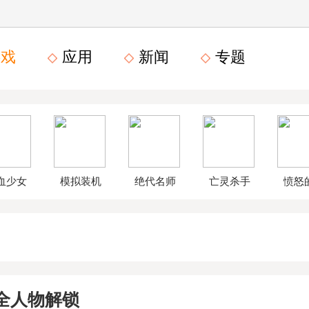
戏
应用
新闻
专题
血少女
模拟装机
绝代名师
亡灵杀手
愤怒
文数字
公司破解
无限曲玉
鸟星
版
版
版
战2破
2全人物解锁