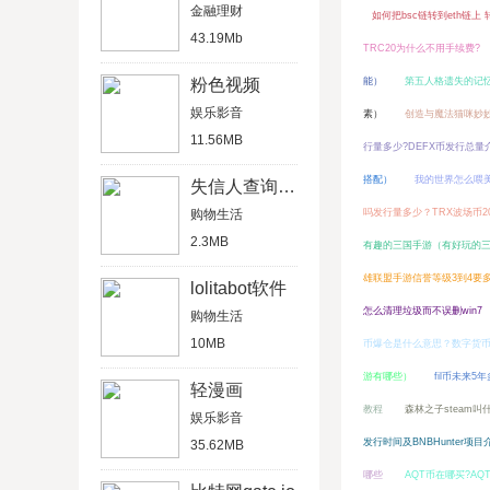
金融理财
如何把bsc链转到eth链上
43.19Mb
TRC20为什么不用手续费?
粉色视频
能）
第五人格遗失的记
娱乐影音
素）
创造与魔法猫咪妙
11.56MB
行量多少?DEFX币发行总量
搭配）
我的世界怎么喂
失信人查询系统
购物生活
吗发行量多少？TRX波场币2
2.3MB
有趣的三国手游（有好玩的三
雄联盟手游信誉等级3到4要
lolitabot软件
怎么清理垃圾而不误删win7
购物生活
10MB
币爆仓是什么意思？数字货
游有哪些）
fil币未来5
轻漫画
教程
森林之子steam
娱乐影音
发行时间及BNBHunter项目
35.62MB
哪些
AQT币在哪买?A