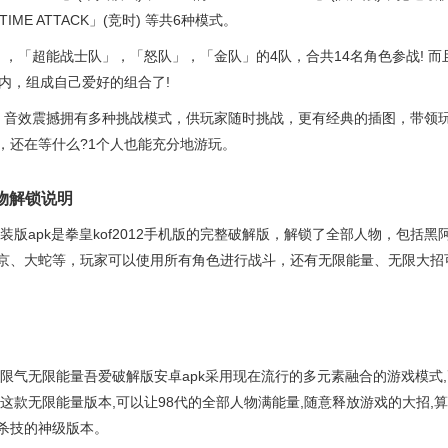
IME ATTACK」(竞时) 等共6种模式。
」，「超能战士队」，「怒队」，「金队」的4队，合共14名角色参战! 而
色内，组成自己爱好的组合了!
，音效震撼拥有多种挑战模式，供玩家随时挑战，更有经典的插图，带领
，还在等什么?1个人也能充分地游玩。
人物解锁说明
直装版apk是拳皇kof2012手机版的完整破解版，解锁了全部人物，包括黑
京、大蛇等，玩家可以使用所有角色进行战斗，还有无限能量、无限大招
无限气无限能量吾爱破解版安卓apk采用现在流行的多元素融合的游戏模式
这款无限能量版本,可以让98代的全部人物满能量,随意释放游戏的大招,
杀技的神级版本。