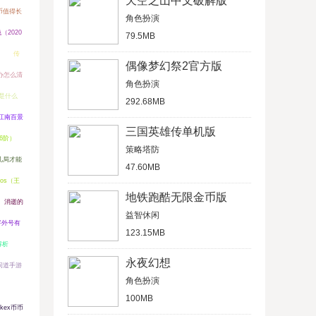
天空之山中文破解版
V币值得长
角色扮演
（2020
79.5MB
传
偶像梦幻祭2官方版
办怎么清
角色扮演
是什么
292.68MB
江南百景
三国英雄传单机版
6阶）
策略塔防
几局才能
47.60MB
os（王
地铁跑酷无限金币版
消逝的
益智休闲
字外号有
123.15MB
解析
永夜幻想
问道手游
角色扮演
100MB
kex币币