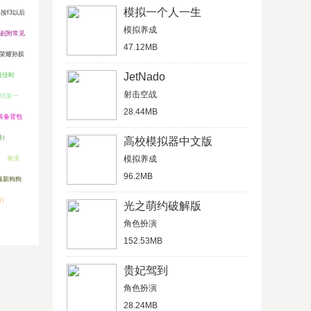
模拟一个人一生
按f3以后
模拟养成
秘(附常见
47.12MB
荣耀孙膑
JetNado
最佳时
射击空战
结算一
28.44MB
装备背包
游）
高校模拟器中文版
模拟养成
有没
96.2MB
5最新狗狗
料）
光之萌约破解版
角色扮演
152.53MB
贵妃驾到
角色扮演
28.24MB