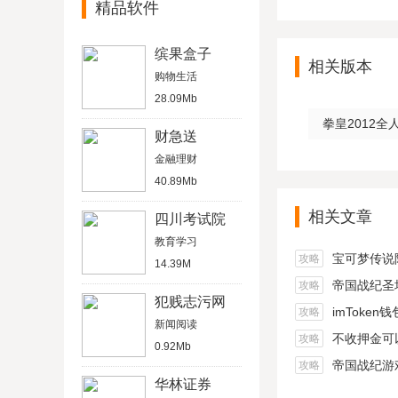
精品软件
缤果盒子
相关版本
购物生活
28.09Mb
拳皇2012全人
财急送
金融理财
40.89Mb
相关文章
四川考试院
教育学习
宝可梦传说阿尔宙
攻略
14.39M
帝国战纪圣坛
攻略
犯贱志污网
imToken
攻略
新闻阅读
不收押金可以在家做的
攻略
0.92Mb
帝国战纪游戏船
攻略
华林证券