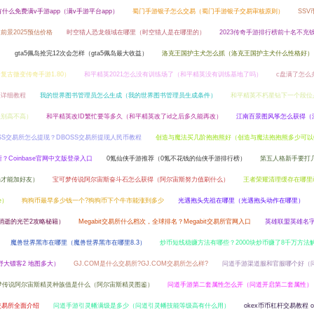
有什么免费满v手游app（满v手游平台app）
蜀门手游银子怎么交易（蜀门手游银子交易审核原则）
SS
前景2025预估价格
时空猎人恐龙领域在哪里（时空猎人是在哪里的）
2023传奇手游排行榜前十名不充钱
）
gta5佩岛抢完12次会怎样（gta5佩岛最大收益）
洛克王国护主犬怎么抓（洛克王国护主犬什么性格好）
复古微变传奇手游1.80）
和平精英2021怎么没有训练场了（和平精英没有训练基地了吗）
c盘满了怎么
最详细教程
我的世界图书管理员怎么生成（我的世界图书管理员生成条件）
和平精英不朽星钻下一个段位
级别高不高）
和平精英改ID繁忙要等多久（和平精英改了id之后多久能再改）
江南百景图风筝怎么获得（
OSS交易所怎么提现？DBOSS交易所提现人民币教程
创造与魔法买几阶抱抱熊好（创造与魔法抱抱熊多少可以
所？Coinbase官网中文版登录入口
0氪仙侠手游推荐（0氪不花钱的仙侠手游排行榜）
第五人格新手要打
局才能加好友）
宝可梦传说阿尔宙斯奋斗石怎么获得（阿尔宙斯努力值刷什么）
王者荣耀清理缓存在哪里i
e）
狗狗币最早多少钱一个?狗狗币下个牛市能涨到多少
光遇抱头先祖在哪里（光遇抱头动作在哪里）
消逝的光芒2攻略秘籍）
Megabit交易所什么档次，全球排名？Megabit交易所官网入口
英雄联盟英雄名
魔兽世界黑市在哪里（魔兽世界黑市在哪里8.3）
炒币短线稳赚方法有哪些？2000块炒币赚了8千万方法
野大镖客2 地图多大）
GJ.COM是什么交易所?GJ.COM交易所怎么样?
问道手游渠道服和官服哪个好（
梦传说阿尔宙斯精灵种族值是什么（阿尔宙斯精灵图鉴）
问道手游第二套属性怎么开（问道开启第二套属性）
op交易所全面介绍
问道手游引灵幡满级是多少（问道引灵幡技能等级高有什么用）
okex币币杠杆交易教程 o