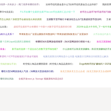
游境界一共有多少（蜀门境界有哪些排序）
比特币信托基金是什么?比特币信托基金怎么运作的?
我的世界
f3+b没反应）
FIL币在哪个交易所交易?Filecoin币交易所汇总介绍一下
炒币怎么选币?炒币选币技巧揭
币怎么来的？加密货币会被创造出来的原因
交易数字货币银行卡被冻结怎么办?交易虚拟货币违法吗
王者
怎么出装）
虚拟币交易所平台有哪些？中国十大数字货币交易所排行榜
2024年会是大牛市吗_下一轮牛市
场有什么关系？
苹果恢复出厂设置会删除所有数据吗？苹果按键强制恢复出厂设置操作
火币永续合约多久
注册？日本Liquid交易所注册教程
有哪些3d大型网游值得推荐（3d大型网游排行榜前十名）
洛克王国宠物
的装备）
新手如何选择一个适合自己的数字货币钱包呢?
什么游戏可以靠卖资源赚钱（靠卖资源赚钱的手
希望吗？ICP币还能涨回1千美金可能性
电脑无权限访问网络是什么问题 电脑显示无网络访问权限怎么解决
需充钱的修仙手游）
时空猎人饰品在哪里获得（时空猎人饰品品质排行）
Doge狗狗币挖矿赚钱吗？202
哪些大型3d网游游戏人气高（3d网游大型游戏排行榜）
洛克王国多灵主怎么合成（洛克王国多灵主合成材
易有哪些潜在风险
全栈开发next.js 与strapi 视频课程内容总结3