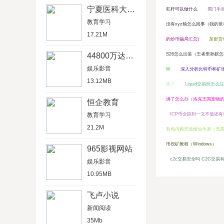
宁夏医科大学研究生院
杠杆可以做什么
蜀门手
教育学习
没有xyz轴怎么回事（我的世界
17.21M
的炒币骗局汇总)
加密货
44800万达影视院
S26怎么出装（王者里孙膑
娱乐影音
间
深入分析比特币和矿
13.12MB
次？
Liquid交易所怎么
满了怎么办（洛克王国宠物
恒企教育
教育学习
ICP币会跌到一文不值还有
21.2M
有免内购充值修仙手游（无
币挖矿教程（Windows）
965影视网站
c2c交易安全吗 C2C交
娱乐影音
10.95MB
飞卢小说
新闻阅读
35Mb