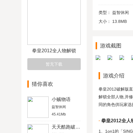
类型：
益智休闲
大小：
13.8MB
游戏截图
拳皇2012全人物解锁
暂无下载
游戏介绍
猜你喜欢
拳皇2012破解版
解锁全部人物,并修
小贼物语
同的角色供玩家选择
益智休闲
45.41Mb
拳皇2012全
天天酷跑破解版最新版
1、1on1的「SIN