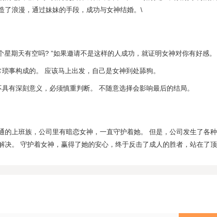
造了浪漫，通过妹妹的手段，成功与女神结婚。\
这个星期天有空吗? ”如果邀请不是这样的人成功，就证明女神对你有好感。
常琐事构成的。 应该马上出发，自己是女神到处舔狗。
不具有深刻意义，必须慎重判断。 不随意选择会影响最后的结局。
通的上班族，公司里有暗恋女神，一直守护着她。 但是，公司发生了各
解决。 守护着女神，赢得了她的安心，终于反击了成人的胜者，站在了