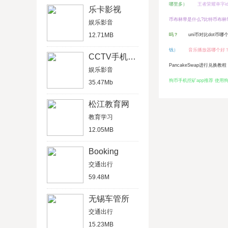
哪里多）
王者荣耀单字i
乐卡影视
币布林带是什么?比特币布林
娱乐影音
12.71MB
吗？
uni币对比dot币
钱）
音乐播放器哪个好
CCTV手机电视
PancakeSwap进行兑换教程
娱乐影音
狗币手机挖矿app推荐 使用
35.47Mb
松江教育网
教育学习
12.05MB
Booking
交通出行
59.48M
无锡车管所
交通出行
15.23MB