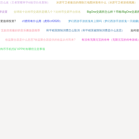
d怎么改（王者荣耀单字id改空白名复制）
冰原守卫者最后的俄勒兰地图掉落有什么（冰原守卫者游戏视频）
带设置
全球前十比特币交易所是哪几个？比特币交易平台排名
BigOne交易所怎么样？币格/BigOne交易
哪个更值得投资?
cf虎符有什么用（虎符ctf2020）
梦幻西游手游抓鬼有上限吗（梦幻西游手游抓鬼一天能赚
？五款目前最好的音乐播放器推荐
和平精英限制消费怎么取消（和平精英被限制消费是什么意思）
如何使
收益聚合器是什么意思?收益聚合器提供的收益从何而来?
有没有无限元宝的传奇（无限元宝的传奇游戏
狗狗币手机挖矿APP时有哪些注意事项