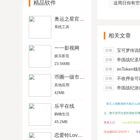
精品软件
这周日你有空吗
奥运之星官方版
系统工具
相关文章
一一影视网
宝可梦传说阿尔宙
攻略
娱乐影音
帝国战纪圣坛
攻略
23.56MB
imToken
攻略
币圈一级市场coinlist
不收押金可以在家做的
攻略
其他应用
帝国战纪游戏船
攻略
42MB
第五人格酿酒师天赋怎么加
乐平在线
点，数字货币交易所易欧官网
购物生活
45.2MB
登录入口
csgo胸章佩
何创建BSC20代币？
不
恋爱铃LoveAlarm软件