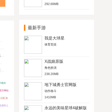
292.68MB
最新手游
我是大球星
体育竞技
U
X战娘原版
角色扮演
键
238.20MB
下载优
地下城勇士官网版
国官方网站
动作格斗
1410MB
什么链 如
交易所上
永远的美味星球4破解版