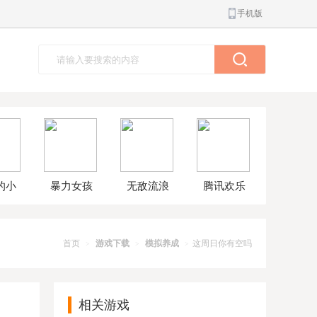
手机版
的小
暴力女孩
无敌流浪
腾讯欢乐
球大
模拟器汉
汉8无敌版
斗地主正
解版
化版
版
首页
游戏下载
模拟养成
这周日你有空吗
>
>
>
相关游戏