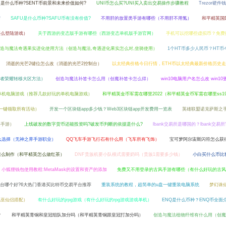
T是什么币种?SENT币前景和未来价值如何?
UNI币怎么买?UNI买入卖出交易操作步骤教程
Trezor硬件
绍
SAFU是什么币种?SAFU币有没有价值?
不用肝的放置类手游有哪些（不用肝不用氪）
和平精英国
怎么登陆游戏）
关于西游的变态版手游有哪些（西游变态单机版手游官网）
手机可以挖哪些虚拟币？免费
造与魔法奇遇果实进化使用方法（创造与魔法,奇遇进化果实怎么对,坐骑使用）
1个HT币多少人民币？HT币
消逝的光芒2键位怎么改（消逝的光芒2控制台）
以太经典价格今日行情，ETH币以太经典最新价格历史
者荣耀转移大区方法）
创造与魔法补签卡怎么用（创魔补签卡怎么得）
win10电脑用户名怎么改 win1
单机电脑游戏（推荐几款好玩的单机电脑游戏）
和平精英金币军需在哪里2022（和平精英金币军需在哪里ss1
m一键领取所有活动）
开发一个区块链app多少钱？Web3区块链app开发费用一览表
英雄联盟诺克萨斯之
诀手游）
上线破发的数字货币还能投资吗?破发币判断的依据是什么?
lbank交易所是哪国的？lbank交易
么选择（无神之界手游职业）
QQ飞车手游飞行石有什么用（飞车所有飞饰）
宝可梦阿尔宙斯闪符怎么获
怎么制作（和平精英怎么做红茶）
DNF贵族机要小队模式需要奶吗（贵族1需要多少钱）
小白买什么币比
小狐狸钱包使用教程:MetaMask的设置和资产的添加
免费又不用登录的古风手游有哪些（有什么好玩的古风
买卖平台哪个好?6大热门香港买比特币交易平台推荐
重装系统的教程，超简单的u盘一键重装电脑系统
梦幻诛
圣巫仙侣搭配）
有什么好玩的jrpg游戏（有什么好玩的rpg游戏游戏单机）
ENQ是什么币种？ENQ币全面
？
和平精英青铜和皇冠组队加分吗（和平精英青铜跟皇冠打加分吗）
创造与魔法植物纤维有什么用（创魔