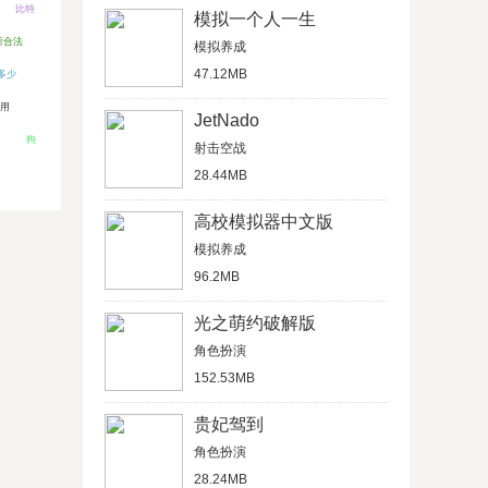
比特
模拟一个人一生
所合法
模拟养成
47.12MB
多少
用
JetNado
）
狗
射击空战
28.44MB
高校模拟器中文版
模拟养成
96.2MB
光之萌约破解版
角色扮演
152.53MB
贵妃驾到
角色扮演
28.24MB