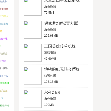
天空之山中文破解版
钱包多少
角色扮演
际服怎样
79.5MB
挖币平台
偶像梦幻祭2官方版
今日最新
角色扮演
走势
292.68MB
0更改本地
三国英雄传单机版
9）
策略塔防
手连招是
47.60MB
所官网介
得（阿尔
地铁跑酷无限金币版
益智休闲
较好？买
123.15MB
游戏不用
仙手游圣
永夜幻想
介绍
角色扮演
100MB
植物纤维