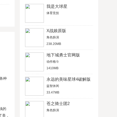
我是大球星
体育竞技
X战娘原版
角色扮演
238.20MB
地下城勇士官网版
动作格斗
1410MB
各种
永远的美味星球4破解版
益智休闲
33.47MB
苍之骑士团2
钱的
角色扮演
了美，