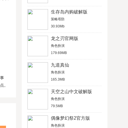
生存岛内购破解版
策略塔防
30.93Mb
龙之刃官网版
角色扮演
179.69MB
九道真仙
角色扮演
种事
165.3MB
顶点。
天空之山中文破解版
角色扮演
79.5MB
偶像梦幻祭2官方版
角色扮演