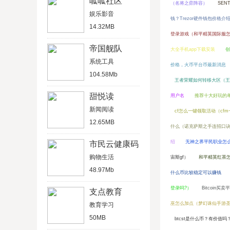
呱呱社区
（名将之弈阵容）
SEN
娱乐影音
钱？Trezor硬件钱包价格介
14.32MB
登录游戏（和平精英国际服
帝国舰队
大全手机app下载安装
创
系统工具
价格，火币平台币最新消息
104.58Mb
王者荣耀如何转移大区（王
甜悦读
用户名
推荐十大好玩的
新闻阅读
cf怎么一键领取活动（cf
12.65MB
什么（诺克萨斯之手连招口
绍
无神之界平民职业怎
市民云健康码
购物生活
宙斯gf）
和平精英红茶
48.97Mb
什么币比较稳定可以赚钱
登录吗?）
Bitcoin
支点教育
巫怎么加点（梦幻诛仙手游
教育学习
50MB
btcst是什么币？有价值吗