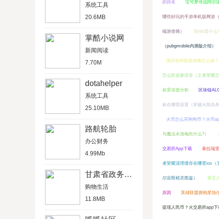
的排名
宝可梦传说阿尔
系统工具
20.6MB
哪些好玩的手游单机版网游（
端游坐骑）
Bybit是什
掌酷小说网
（pubgmobile内测版介绍）
新闻阅读
国庆杭州旅游攻略怎么做？
7.70M
怎么听皮肤语音（王者荣耀
dotahelper
前景深度分析
区块链AL
系统工具
标在哪里设置（穿越火线击杀
25.10MB
火币怎么买狗狗币？火币a
路航轮胎
与魔法水池龟吃什么?）
办公财务
交易所App下载
泰拉瑞
4.99Mb
者荣耀清理缓存在哪里ios（王
甘肃省政务服务网
尔宙斯精灵图鉴）
第五
购物生活
原因
英雄联盟拥抱星蚀
11.8MB
提现人民币？火交易所app