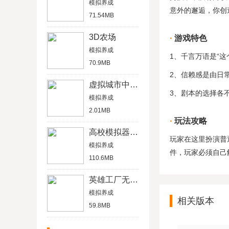
模拟养成
意外的邂逅，你创
71.54MB
3D农场
游戏特色
模拟养成
1、千言万语是“
70.9MB
2、信赖感是由日
虚拟城市中文破解版
3、剧本的选择各
模拟养成
2.01MB
玩法攻略
高校模拟器2020
玩家在这里扮演普
模拟养成
件，玩家必须自己
110.6MB
英雄工厂无限金币版
模拟养成
相关版本
59.8MB