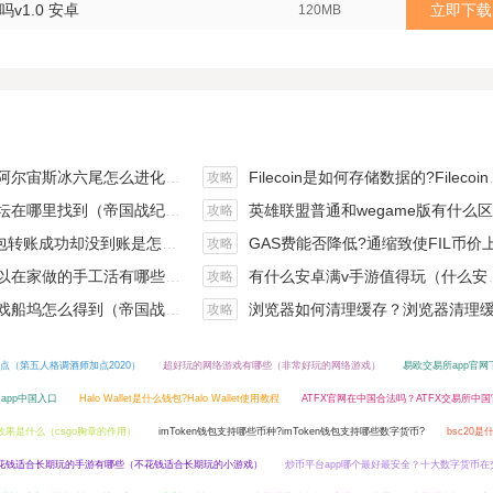
v1.0 安卓
立即下载
120MB
斯冰六尾怎么进化（宝可梦冰六尾怎么得）
Filecoin是如何存储数据的?Filecoin的价值体现和未来前景分析
攻略
在哪里找到（帝国战纪游戏攻略）
英雄联盟普通和wegame版有什么区别（英雄联盟wegame版和英雄联盟）
攻略
钱包转账成功却没到账是怎么回事?
GAS费能否降低?通缩致使FIL币价上涨,近看1000
攻略
手工活有哪些？四个可以操作的小项目真是可靠
有什么安卓满v手游值得玩（什么安卓手游好玩）
攻略
坞怎么得到（帝国战纪战役攻略）
浏览器如何清理缓存？浏览器清理缓存快捷
攻略
点（第五人格调酒师加点2020）
超好玩的网络游戏有哪些（非常好玩的网络游戏）
易欧交易所app官网
app中国入口
Halo Wallet是什么钱包?Halo Wallet使用教程
ATFX官网在中国合法吗？ATFX交易所中
戴效果是什么（csgo胸章的作用）
imToken钱包支持哪些币种?imToken钱包支持哪些数字货币?
bsc20是
花钱适合长期玩的手游有哪些（不花钱适合长期玩的小游戏）
炒币平台app哪个最好最安全？十大数字货币在