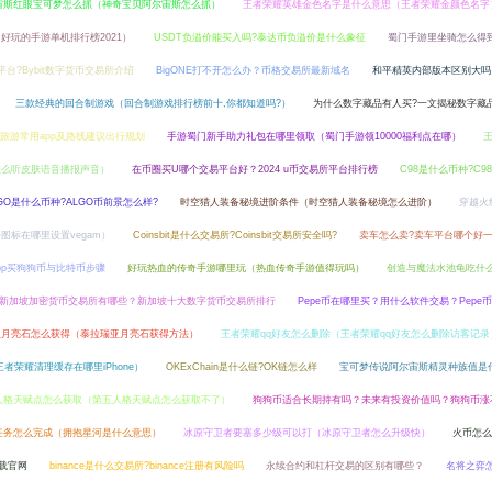
宙斯红眼宝可梦怎么抓（神奇宝贝阿尔宙斯怎么抓）
王者荣耀英雄金色名字是什么意思（王者荣耀金颜色名字
好玩的手游单机排行榜2021）
USDT负溢价能买入吗?泰达币负溢价是什么象征
蜀门手游里坐骑怎么得
么平台?Bybit数字货币交易所介绍
BigONE打不开怎么办？币格交易所最新域名
和平精英内部版本区别大吗
三款经典的回合制游戏（回合制游戏排行榜前十,你都知道吗?）
为什么数字藏品有人买?一文揭秘数字藏
旅游常用app及路线建议出行规划
手游蜀门新手助力礼包在哪里领取（蜀门手游领10000福利点在哪）
怎么听皮肤语音播报声音）
在币圈买U哪个交易平台好？2024 u币交易所平台排行榜
C98是什么币种?C9
GO是什么币种?ALGO币前景怎么样?
时空猎人装备秘境进阶条件（时空猎人装备秘境怎么进阶）
穿越火
图标在哪里设置vegam）
Coinsbit是什么交易所?Coinsbit交易所安全吗?
卖车怎么卖?卖车平台哪个好
pp买狗狗币与比特币步骤
好玩热血的传奇手游哪里玩（热血传奇手游值得玩吗）
创造与魔法水池龟吃什
新加坡加密货币交易所有哪些？新加坡十大数字货币交易所排行
Pepe币在哪里买？用什么软件交易？Pepe
亚月亮石怎么获得（泰拉瑞亚月亮石获得方法）
王者荣耀qq好友怎么删除（王者荣耀qq好友怎么删除访客记录
者荣耀清理缓存在哪里iPhone）
OKExChain是什么链?OK链怎么样
宝可梦传说阿尔宙斯精灵种族值是
人格天赋点怎么获取（第五人格天赋点怎么获取不了）
狗狗币适合长期持有吗？未来有投资价值吗？狗狗币涨
任务怎么完成（拥抱星河是什么意思）
冰原守卫者要塞多少级可以打（冰原守卫者怎么升级快）
火币怎么
下载官网
binance是什么交易所?binance注册有风险吗
永续合约和杠杆交易的区别有哪些？
名将之弈