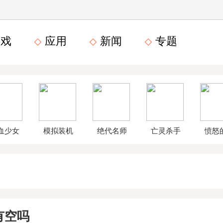
戏
应用
新闻
专题
血少女
模拟装机
绝代名师
亡灵杀手
愤怒
文数字
公司破解
无限曲玉
鸟星
版
版
版
战2破
有空吗