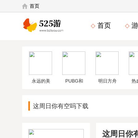
首页
首页
游
永远的美
PUBG和
明日方舟
热
味星球4破
平精英体
wikiapp
中
这周日你有空吗下载
解版
验服
这周日你