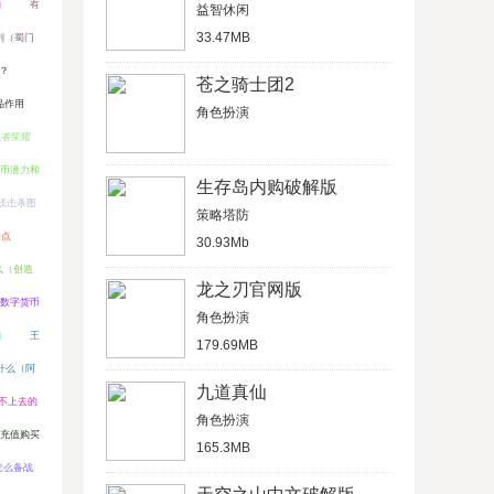
）
有
益智休闲
33.47MB
到（蜀门
？
苍之骑士团2
品作用
角色扮演
王者荣耀
8币潜力和
生存岛内购破解版
线击杀图
策略塔防
一点
30.93Mb
么（创造
龙之刃官网版
币数字货币
角色扮演
）
王
179.69MB
什么（阿
九道真仙
不上去的
角色扮演
充值购买
165.3MB
怎么备战