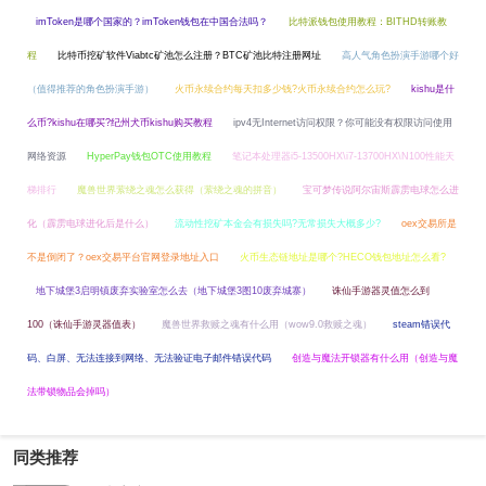
imToken是哪个国家的？imToken钱包在中国合法吗？
比特派钱包使用教程：BITHD转账教
程
比特币挖矿软件Viabtc矿池怎么注册？BTC矿池比特注册网址
高人气角色扮演手游哪个好
（值得推荐的角色扮演手游）
火币永续合约每天扣多少钱?火币永续合约怎么玩?
kishu是什
么币?kishu在哪买?纪州犬币kishu购买教程
ipv4无Internet访问权限？你可能没有权限访问使用
网络资源
HyperPay钱包OTC使用教程
笔记本处理器i5-13500HX\i7-13700HX\N100性能天
梯排行
魔兽世界萦绕之魂怎么获得（萦绕之魂的拼音）
宝可梦传说阿尔宙斯霹雳电球怎么进
化（霹雳电球进化后是什么）
流动性挖矿本金会有损失吗?无常损失大概多少?
oex交易所是
不是倒闭了？oex交易平台官网登录地址入口
火币生态链地址是哪个?HECO钱包地址怎么看?
地下城堡3启明镇废弃实验室怎么去（地下城堡3图10废弃城寨）
诛仙手游器灵值怎么到
100（诛仙手游灵器值表）
魔兽世界救赎之魂有什么用（wow9.0救赎之魂）
steam错误代
码、白屏、无法连接到网络、无法验证电子邮件错误代码
创造与魔法开锁器有什么用（创造与魔
法带锁物品会掉吗）
同类推荐