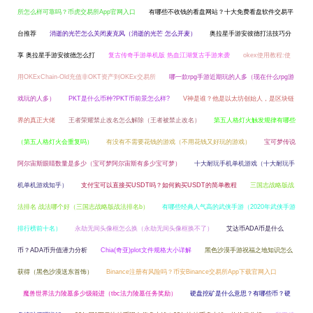
所怎么样可靠吗？币虎交易所App官网入口
有哪些不收钱的看盘网站？十大免费看盘软件交易平
台推荐
消逝的光芒怎么关闭麦克风（消逝的光芒 怎么开麦）
奥拉星手游安彼德打法技巧分
享 奥拉星手游安彼德怎么打
复古传奇手游单机版 热血江湖复古手游来袭
okex使用教程:使
用OKExChain-Old充值非OKT资产到OKEx交易所
哪一款rpg手游近期玩的人多（现在什么rpg游
戏玩的人多）
PKT是什么币种?PKT币前景怎么样?
V神是谁？他是以太坊创始人，是区块链
界的真正大佬
王者荣耀禁止改名怎么解除（王者被禁止改名）
第五人格灯火触发规律有哪些
（第五人格灯火会重复吗）
有没有不需要花钱的游戏（不用花钱又好玩的游戏）
宝可梦传说
阿尔宙斯眼睛数量是多少（宝可梦阿尔宙斯有多少宝可梦）
十大耐玩手机单机游戏（十大耐玩手
机单机游戏知乎）
支付宝可以直接买USDT吗？如何购买USDT的简单教程
三国志战略版战
法排名 战法哪个好（三国志战略版战法排名b）
有哪些经典人气高的武侠手游（2020年武侠手游
排行榜前十名）
永劫无间头像框怎么换（永劫无间头像框换不了）
艾达币ADA币是什么
币？ADA币升值潜力分析
Chia(奇亚)plot文件规格大小详解
黑色沙漠手游祝福之地知识怎么
获得（黑色沙漠送东首饰）
Binance注册有风险吗？币安Binance交易所App下载官网入口
魔兽世界法力陵墓多少级能进（tbc法力陵墓任务奖励）
硬盘挖矿是什么意思？有哪些币？硬