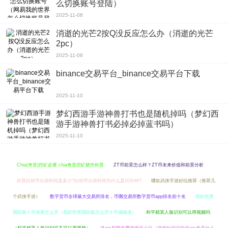
么切换账号登陆）
并且还能得到很多快乐。
2025-11-08
消逝的光芒2按Q没反应怎么办（消逝的光芒
2pc）
2025-11-08
binance交易平台_binance交易平台下载
2025-11-10
梦幻西游手游神兽打书也是随机掉吗（梦幻西
游手游神兽打书必掉必掉蓝书吗）
2025-11-10
Chia(奇亚)挖矿必看 chia奇亚挖矿硬件科普
ZT币前景怎么样？ZT币未来价值和前景分析
科普比特币出块时间是多少?比特币出块时间为什么是10分钟?
哪款武侠手游好玩推荐（推荐几
个武侠手游）
数字货币全球最大交易所排名，币圈交易所数字货币app排名前十名
我的世界
国际版十字准星怎么开（我的世界国际版怎么开十字键瞄准）
和平精英人脸识别可以用视频吗