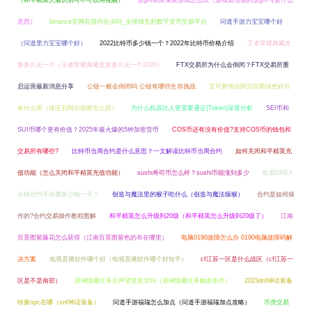
（和平精英人脸识别可不可以用视频）
送gm权限免费游戏怎么玩（游戏短信说的送gm号是什么
意思）
binance官网在国内合法吗_全球领先的数字货币交易平台
问道手游力宝宝哪个好
（问道里力宝宝哪个好）
2022比特币多少钱一个？2022年比特币价格介绍
王者荣耀典藏皮
肤多久出一个（王者荣耀典藏皮肤多久出一个2020）
FTX交易所为什么会倒闭？FTX交易所重
启运营最新消息分享
公链一般会倒闭吗 公链有哪些生存挑战
宝可梦传说阿尔宙斯绿色碎片
有什么用（绿宝石阿尔宙斯怎么抓）
为什么机器比人更需要通证(Token)深度分析
SEI币和
SUI币哪个更有价值？2025年最火爆的5种加密货币
COS币还有没有价值?支持COS币的钱包和
交易所有哪些?
比特币当周合约是什么意思？一文解读比特币当周合约
如何关闭和平精英充
值功能（怎么关闭和平精英充值功能）
sushi寿司币怎么样？sushi币能涨到多少
欧易OKEX
永续合约手续费多少钱一天？
创造与魔法里的猴子吃什么（创造与魔法猿猴）
合约是如何操
作的?合约交易操作教程图解
和平精英怎么升级到20级（和平精英怎么升级到20级了）
江南
百景图紫藤花怎么获得（江南百景图紫色的布在哪里）
电脑0190故障怎么办 0190电脑故障码解
决方案
电视直播软件哪个好（电视直播软件哪个好知乎）
cf江苏一区是什么战区（cf江苏一
区是不是南部）
原神隐藏任务在声望里显示吗（原神隐藏任务触发条件）
2023dnf神话装备
转换npc在哪（snf神话装备）
问道手游福瑞怎么加点（问道手游福瑞加点攻略）
币虎交易