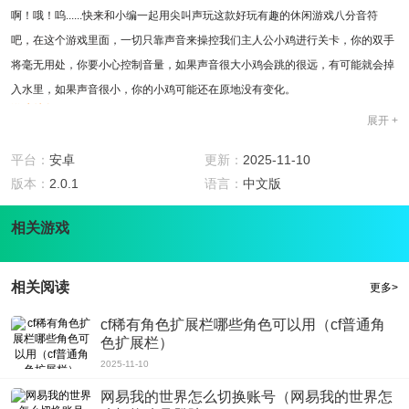
啊！哦！呜......快来和小编一起用尖叫声玩这款好玩有趣的休闲游戏八分音符
吧，在这个游戏里面，一切只靠声音来操控我们主人公小鸡进行关卡，你的双手
将毫无用处，你要小心控制音量，如果声音很大小鸡会跳的很远，有可能就会掉
入水里，如果声音很小，你的小鸡可能还在原地没有变化。
游戏特色
展开 +
1.游戏玩法很新颖，给玩家一种新奇的游戏体验：玩家在游戏里面只要发出声音
就能让小鸡行动。
平台：
安卓
更新：
2025-11-10
2.有着众多的关卡等着玩家来挑战，每一个关卡游戏场景都不一样，都有着自己
版本：
2.0.1
语言：
中文版
的特点。
相关游戏
3.游戏覆盖面广泛，直到现在，已经有着十几个国家的在玩这个游戏，可能你在
玩的时候有着外国人跟你一起同步游戏呢。
4.不占内存，玩家在下载的时候不用担心会将手机搞卡顿，它仅仅只需要你十几
相关阅读
更多>
M的内存。
游戏点评
cf稀有角色扩展栏哪些角色可以用（cf普通角
色扩展栏）
这款游戏小编诚心推荐，在画面上非常的简约，玩家进入游戏不需要花费很多时
2025-11-10
间去了解游戏规则，游戏规则就在画面上能够直接看出来，非常的一目了然。
这款游戏小编觉得非常适合给小孩子玩，小孩子在玩的时候能够增长很多智力，
网易我的世界怎么切换账号（网易我的世界怎