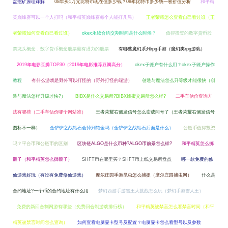
盘挖矿原理详解
08年买1万元比特币现在值多少钱？08年比特币多少钱一枚价值分析
和平精
英巅峰赛可以一个人打吗（和平精英巅峰赛每个人能打几局）
王者荣耀怎么查看自己看过谁（王
者荣耀如何查看自己看过谁）
okex永续合约交割时间是什么时候？
值得投资的数字货币股
票龙头概念，数字货币概念股票最有潜力的股票
有哪些魔幻系列rpg手游（魔幻类rpg游戏）
2019年电影豆瓣TOP30（2019年电影推荐豆瓣高分）
okex子账户有什么用？okex子账户操作
教程
有什么游戏是野外可以打怪的（野外打怪的端游）
创造与魔法怎么升等级才能很快（创
造与魔法怎样升级才快?）
BIBX是什么交易所?BIBX蜂蜜交易所怎么样?
二手车估价查询方
法有哪些（二手车估价哪个网站准）
王者荣耀右侧发信号怎么变成问号了（王者荣耀右侧发信号
图标不一样）
金铲铲之战钻石会掉到铂金吗（金铲铲之战钻石后面是什么）
公链币值得投资
吗？平台币和公链币的区别
区块链ALGO是什么币种?ALGO币前景怎么样?
和平精英怎么掷
骰子（和平精英怎么掷骰子）
SHFT币在哪里买？SHFT币上线交易所盘点
哪一款免费的修
仙游戏好玩（有没有免费修仙游戏）
摩尔庄园手游昆虫怎么捕捉（摩尔庄园捕虫网）
什么是
合约地址?一个币的合约地址有什么用
梦幻西游手游雪王大挑战怎么玩（梦幻手游雪人王）
免费的新回合制网游有哪些（免费回合制游戏排行榜）
和平精英被禁言怎么看禁言时间（和平
精英被禁言时间怎么查询）
如何查看电脑显卡型号及配置？电脑显卡怎么看型号以及参数