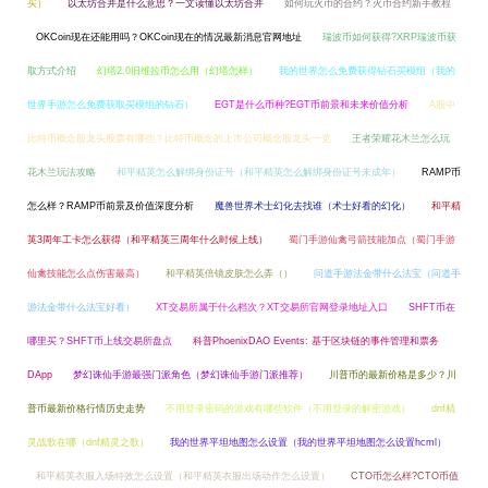
买）
以太坊合并是什么意思？一文读懂以太坊合并
如何玩火币的合约？火币合约新手教程
OKCoin现在还能用吗？OKCoin现在的情况最新消息官网地址
瑞波币如何获得?XRP瑞波币获
取方式介绍
幻塔2.0旧维拉币怎么用（幻塔怎样）
我的世界怎么免费获得钻石买模组（我的
世界手游怎么免费获取买模组的钻石）
EGT是什么币种?EGT币前景和未来价值分析
A股中
比特币概念股龙头股票有哪些？比特币概念的上市公司概念股龙头一览
王者荣耀花木兰怎么玩
花木兰玩法攻略
和平精英怎么解绑身份证号（和平精英怎么解绑身份证号未成年）
RAMP币
怎么样？RAMP币前景及价值深度分析
魔兽世界术士幻化去找谁（术士好看的幻化）
和平精
英3周年工卡怎么获得（和平精英三周年什么时候上线）
蜀门手游仙禽弓箭技能加点（蜀门手游
仙禽技能怎么点伤害最高）
和平精英倍镜皮肤怎么弄（）
问道手游法金带什么法宝（问道手
游法金带什么法宝好看）
XT交易所属于什么档次？XT交易所官网登录地址入口
SHFT币在
哪里买？SHFT币上线交易所盘点
科普PhoenixDAO Events: 基于区块链的事件管理和票务
DApp
梦幻诛仙手游最强门派角色（梦幻诛仙手游门派推荐）
川普币的最新价格是多少？川
普币最新价格行情历史走势
不用登录密码的游戏有哪些软件（不用登录的解密游戏）
dnf精
灵战歌在哪（dnf精灵之歌）
我的世界平坦地图怎么设置（我的世界平坦地图怎么设置hcml）
和平精英衣服入场特效怎么设置（和平精英衣服出场动作怎么设置）
CTO币怎么样?CTO币值