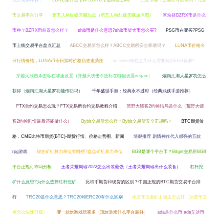
地方规则详解！
LUNC是什么币种?LUNC币值得投资吗?
元宝币哪个交易所可以买到？元宝
币交易平台分享
第五人格红蝶天赋加点（第五人格红蝶天赋加点图）
区块链BZRX币是什么
币种？BZRX币前景怎么样？
shib币是什么意思?shib币柴犬币怎么买?
PSG币在哪买?PSG
币上线交易平台盘点汇总
ABCC交易所怎么样？ABCC交易所安全靠谱吗？
LUNA币价格今
日行情价格，LUNA币今日实时价格历史走势图
imToken钱包之为什么需要购买EOS资源?
穿越火线击杀图标在哪里设置（穿越火线击杀图标在哪里设置vegam）
烟雨江湖大星罗功怎么
获得（烟雨江湖大星罗功能传功吗）
千年盛世手游：经典永不过时（经典武侠手游推荐）
FTX合约交易怎么玩？FTX交易所合约交易教程介绍
荒野大镖客2约翰结局是什么（荒野大镖
客2约翰剧情最后还能做什么）
Bybit交易所怎么样？Bybit交易所安全正规吗？
BTC期货价
格，CME比特币期货(BTC)-期货行情、价格走势图、新闻
墙裂推荐 剧情神作代入感强的五款
rpg游戏
现在矿机算力单位有哪些?盘点矿机算力单位
BGB是哪个平台币？Bitget交易所BGB
平台正规可靠吗分析
王者荣耀周瑜2022怎么出装最强（王者荣耀周瑜出什么装备）
杠杆挖
矿什么意思?为什么选择杠杆挖矿
比特币期货和现货的区别？中国正规的BTC期货交易平台排
行
TRC20是什么意思？TRC20和ERC20有什么区别
冰原守卫者矿山领主怎么打（冰原守卫
者怎么快速升级）
哪一款bt游戏玩家多（玩bt游戏什么平台最好）
ada是什么币 ada艾达币