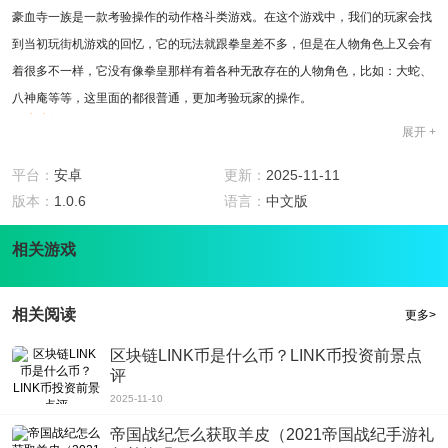
豪血寺一族是一款考验操作的动作格斗类游戏。在这个游戏中，我们的玩家会找
到当初玩街机游戏的回忆，它的玩法就跟拳皇差不多，但是在人物角色上又会有
着很多不一样，它没有像拳皇那样有着各种无敌存在的人物角色，比如：大蛇、
八神庵等等，这里面的都很普通，更加考验玩家的操作。
游戏特色
展开 +
1.游戏玩法非常考验玩家的操作，玩家在游戏中要通过不同的组合按键来打出不
同的技能和敌人对战。
平台：
安卓
更新：
2025-11-11
2.有着不同难度的人机等着玩家来挑战，不一样的难度对战的敌人也会不一样，
版本：
1.0.6
语言：
中文版
玩家可根据自己的情况来选择敌人。
相关游戏
3.有着众多的人物角色供玩家挑选，每一个人物角色都有着自己的性格特点和自
己的组合技能。
4.打击感十足：玩家在战斗中的所有的动作都不会出现一丝卡顿的地方，所有动
相关阅读
更多>
作一套完成，没有半点不流畅之处。
游戏点评
区块链LINK币是什么币？LINK币投资前景点
评
这款游戏在画面上使用了我们之前玩过的那种街机游戏的画面风格，玩家在看这
2025-11-10
些人物角色的时候会觉得非常的模糊，但是当你仔细看的时候你又会觉得很细
致，你能够将人物身上的每一个肌肉、头发、眼睛的轮廓看的一清二楚，而且你
帝国战纪怎么获取羊皮（2021帝国战纪手游礼