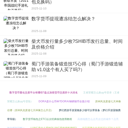
包兑换码）
还并不需要调什么设置来看，直接就可以看到，这些绝对能够给你的游戏视觉带
2025-11-10
来很多精彩的地方。
数字货币提现遭冻结怎么解决？
2025-11-08
柴犬币发行量多少枚?SHIB币发行总量、时间
及价格介绍
2025-11-08
蜀门手游装备锻造技巧心得（蜀门手游锻造辅
助 v1.0这个有人买了吗?）
2025-11-09
数字货币量化交易平台有哪些?盘点加密货币交易所十大排名
王者荣耀怎么换qq号登录（王者
荣耀怎么换qq号登陆）
DORA是什么币种?DORA/铜锣烧币全面介绍
原神风龙废墟七天神像
在哪（原神风龙废墟七天神像怎么开启）
梦幻西游手游宠物多少级可以带装备（梦幻手游宠物携
带等级）
数字货币钱包之ETC以太经典钱包使用教程
高德地图怎么点亮去过的城市？点亮