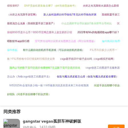
得投资吗?
DNF贵族机要装备去哪了（dnf充值贵族称号）
火炬之光无限初火源质怎么获得
（火炬之光无限手游官网）
新人如何选择比特币钱包?常见比特币钱包评测
英雄联盟手游三
级奖池怎么兑换（英雄联盟手游三级资产）
什么交易所平台币比较好?各大所平台币对比
区
块链BSD币是什么币？BSD币官网总量和上架交易所介绍
2022带有Mv的电视唱歌app哪个好？
唱歌软件app排行榜
宝可梦传说阿尔宙斯未知图腾怎么抓（阿尔宙斯图鉴）
如何购买比特币
操作教程
有什么能自动挂机的手机游戏（可以自动挂机的游戏）
FIL币今日多少人民币一
枚？FIL币价格今日行情实时行情历史走势
csgo新手前20个箱子必出吗（csgo模拟开箱网）
国内认可的数字货币交易所有哪些呢?主流数字货币交易所排名
csgo创意工坊图进不去服务器
怎么办（为啥csgo创意工坊图进不去）
创造与魔法虎皮鲨怎么得（创造与魔法虎皮鲨在哪里）
fil币2025年会涨到多少钱一枚？fil币最新消息及前景未来三年价格预测
问道手游后期哪个职业
好组队（问道手游后期哪个职业厉害）
同类推荐
gangstar vegas孤胆车神破解版
1433.6MB
动作格斗