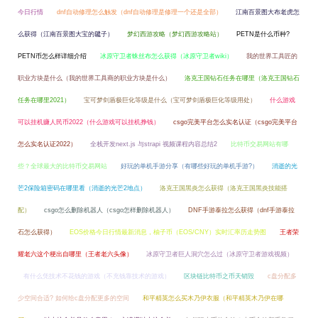
今日行情
dnf自动修理怎么触发（dnf自动修理是修理一个还是全部）
江南百景图大布老虎怎
么获得（江南百景图大宝的毽子）
梦幻西游攻略（梦幻西游攻略站）
PETN是什么币种?
PETN币怎么样详细介绍
冰原守卫者蛛丝布怎么获得（冰原守卫者wiki）
我的世界工具匠的
职业方块是什么（我的世界工具商的职业方块是什么）
洛克王国钻石任务在哪里（洛克王国钻石
任务在哪里2021）
宝可梦剑盾极巨化等级是什么（宝可梦剑盾极巨化等级用处）
什么游戏
可以挂机赚人民币2022（什么游戏可以挂机挣钱）
csgo完美平台怎么实名认证（csgo完美平台
怎么实名认证2022）
全栈开发next.js 与strapi 视频课程内容总结2
比特币交易网站有哪
些？全球最大的比特币交易网站
好玩的单机手游分享（有哪些好玩的单机手游?）
消逝的光
芒2保险箱密码在哪里看（消逝的光芒2地点）
洛克王国黑炎怎么获得（洛克王国黑炎技能搭
配）
csgo怎么删除机器人（csgo怎样删除机器人）
DNF手游泰拉怎么获得（dnf手游泰拉
石怎么获得）
EOS价格今日行情最新消息，柚子币（EOS/CNY）实时汇率历走势图
王者荣
耀老六这个梗出自哪里（王者老六头像）
冰原守卫者巨人洞穴怎么过（冰原守卫者游戏视频）
有什么凭技术不花钱的游戏（不充钱靠技术的游戏）
区块链比特币之币天销毁
c盘分配多
少空间合适? 如何给c盘分配更多的空间
和平精英怎么买木乃伊衣服（和平精英木乃伊在哪