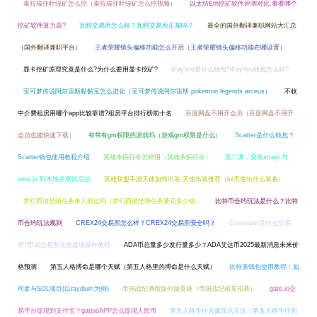
泰拉瑞亚叶绿矿怎么挖（泰拉瑞亚叶绿矿怎么挖视频）
以太坊Eth挖矿软件评测对比,看看哪个
挖矿软件算力高?
瓦特交易所怎么样？瓦特交易所正规吗？
最全的国外翻译兼职网站大汇总
（国外翻译兼职平台）
王者荣耀镜头偏移功能怎么开启（王者荣耀镜头偏移功能在哪设置）
显卡挖矿原理究竟是什么?为什么要用显卡挖矿?
iPayYou是什么钱包?iPayYou钱包怎么样?
宝可梦传说阿尔宙斯黏黏宝怎么进化（宝可梦传说阿尔宙斯 pokemon legends arceus）
不收
中介费租房用哪个app比较靠谱?租房平台排行榜前十名
百度网盘不用开会员（百度网盘不用开
会员也能快速下载）
有带有gm权限的游戏吗（游戏gm权限是什么）
Scatter是什么钱包？
Scatter钱包使用教程介绍
英雄杀疾行令怎样用（英雄杀疾行令）
第二课，安装strapi 与
next.js 到本地并测试启动
英雄联盟手游天使如何出装 天使出装推荐（lol天使出什么装备）
梦幻西游坐骑任务单人能过吗（梦幻西游坐骑任务要花多少钱）
比特币合约玩法是什么？比特
币合约玩法规则
CREX24交易所怎么样？CREX24交易所安全吗？
Coinsuper是什么交易
所?币成交易所充值提现操作教程
ADA币总量多少发行量多少？ADA艾达币2025最新消息未来价
格预测
第五人格搏命是哪个天赋（第五人格里的搏命是什么天赋）
比特派钱包使用教程：如
何参与SOL项目(以raydium为例)
帝国战纪酒馆如何抽英雄（帝国战纪精英招募）
gate.io交
易平台提现到支付宝？gateioAPP怎么提现人民币
第五人格牛仔天赋加点方法（第五人格牛仔的