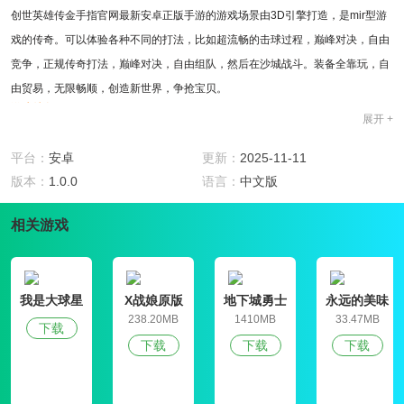
创世英雄传金手指官网最新安卓正版手游的游戏场景由3D引擎打造，是mir型游
戏的传奇。可以体验各种不同的打法，比如超流畅的击球过程，巅峰对决，自由
竞争，正规传奇打法，巅峰对决，自由组队，然后在沙城战斗。装备全靠玩，自
由贸易，无限畅顺，创造新世界，争抢宝贝。
游戏特色
展开 +
1、你可以在创世英雄传金手指官网最新安卓正版手游选择三种经典职业，每个
角色都有自己的技能特点，所有装备都是靠自由发挥和交易。
平台：
安卓
更新：
2025-11-11
2、华丽精致的衣服可以由你解锁，他们的个性和外貌可以随意搭配，展现他们
版本：
1.0.0
语言：
中文版
的时尚理念，吸引更多女孩的注意力。
相关游戏
3、强大的社交玩法，在玩怪东西的同时，可以结交新朋友，随时组队探索秘密
世界，发现隐藏的宝藏。
游戏亮点
1、创世英雄传金手指官网最新安卓正版手游可以解锁上百套西装，从饰品到服
我是大球星
X战娘原版
地下城勇士
永远的美味
装，都是精心设计解锁大量道具。
官网版
星球4破解版
238.20MB
1410MB
33.47MB
下载
2、野外作战，轻松获得大量经验值，快速升级，挑战宫级大boss，抢夺资源。
下载
下载
下载
3、3D游戏全景，可以体验多种不同的玩法，打造黑暗风格，简单操作战斗模
式，扭转整个局面。