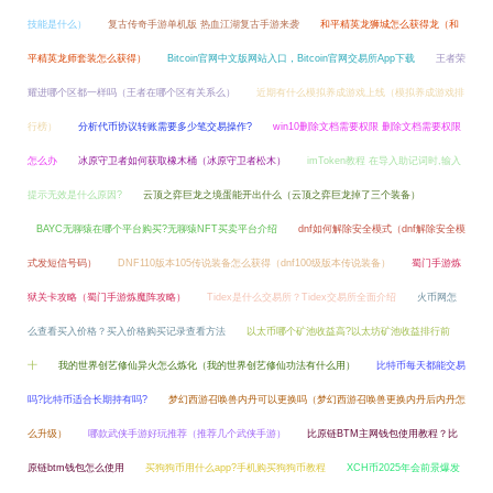
技能是什么）
复古传奇手游单机版 热血江湖复古手游来袭
和平精英龙狮城怎么获得龙（和
平精英龙师套装怎么获得）
Bitcoin官网中文版网站入口，Bitcoin官网交易所App下载
王者荣
耀进哪个区都一样吗（王者在哪个区有关系么）
近期有什么模拟养成游戏上线（模拟养成游戏排
行榜）
分析代币协议转账需要多少笔交易操作?
win10删除文档需要权限 删除文档需要权限
怎么办
冰原守卫者如何获取橡木桶（冰原守卫者松木）
imToken教程 在导入助记词时,输入
提示无效是什么原因?
云顶之弈巨龙之境蛋能开出什么（云顶之弈巨龙掉了三个装备）
BAYC无聊猿在哪个平台购买?无聊猿NFT买卖平台介绍
dnf如何解除安全模式（dnf解除安全模
式发短信号码）
DNF110版本105传说装备怎么获得（dnf100级版本传说装备）
蜀门手游炼
狱关卡攻略（蜀门手游炼魔阵攻略）
Tidex是什么交易所？Tidex交易所全面介绍
火币网怎
么查看买入价格？买入价格购买记录查看方法
以太币哪个矿池收益高?以太坊矿池收益排行前
十
我的世界创艺修仙异火怎么炼化（我的世界创艺修仙功法有什么用）
比特币每天都能交易
吗?比特币适合长期持有吗?
梦幻西游召唤兽内丹可以更换吗（梦幻西游召唤兽更换内丹后内丹怎
么升级）
哪款武侠手游好玩推荐（推荐几个武侠手游）
比原链BTM主网钱包使用教程？比
原链btm钱包怎么使用
买狗狗币用什么app?手机购买狗狗币教程
XCH币2025年会前景爆发