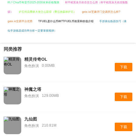
吗？Chia币奇亚币2025-2030未来价格预测
和平精英洛天依语音怎么用（和平精英洛天依捏脸数
据）
炉石传说费林大使怎么获得（费伍德森林炉石）
gete.io/芝麻开门交易所怎么样?
gate.io交易平台优势
TFUEL是什么币种?TFUEL币前景和价值介绍
手游诛仙炼器技巧（诛
仙手游炼器成功率分析一定要掌握规律）
同类推荐
精灵传奇OL
0.00MB
角色扮演
下载
神魔之塔
129.00MB
角色扮演
下载
九仙图
210.81M
角色扮演
下载