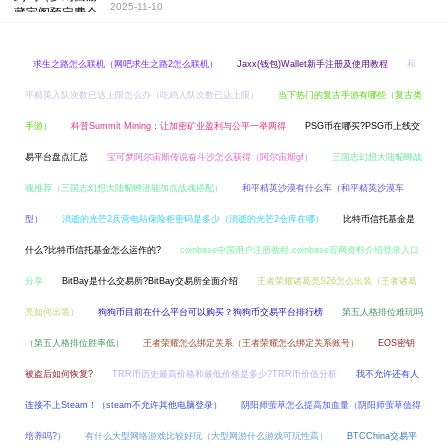
2025-11-10
求生之路怎么联机（网吧求生之路2怎么联机）
Jaxx(钱包)Wallet新手注册及使用教程
和
平精英入队次数已达上限怎么办（吃鸡入队次数已达上限）
当下热门的复古手游有哪些（复古类
手游）
科普Summit Mining：让加密矿业盈利与公平一举两得
PSG币在哪买?PSG币上线交
易平台盘点汇总
宝可梦阿尔宙斯传说奋斗沙怎么获得（阿尔宙斯gf）
三国志幻想大陆貂蝉战
魂推荐（三国志幻想大陆貂蝉潜能加点战魂搭配）
和平精英沙漠有什么车（和平精英沙漠车
型）
消逝的光芒2兵营电站保险柜密码是多少（消逝的光芒2仓库在哪）
比特币信托基金是
什么?比特币信托基金怎么运作的?
coinbase中国用户注册教程,coinbase官网资料介绍登录入口
分享
BitBay是什么交易所?BitBay交易所全面介绍
王者荣耀诸葛亮S26怎么出装（王者诸葛
亮如何出装）
狗狗币目前在什么平台可以购买？狗狗币交易平台排行榜
第五人格排位难玩吗
（第五人格排位胜率低）
王者荣耀怎么绑定关系（王者荣耀怎么绑定关系账号）
EOS密钥
被盗后如何恢复?
TRR币历史最高价格和最低价格是多少?TRR币价值分析
我不允许还有人
连接不上Steam！（steam不允许其他电脑登录）
阴阳师萤草怎么提高加血量（阴阳师萤草值得
培养吗?）
有什么大型网络游戏比较好玩（大型网游什么游戏可玩性高）
BTCChina交易平