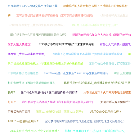
台可靠吗？BTCChina交易平台官网下载
玩虚拟币的人最后都怎么样了？币圈真正的大佬排行
榜
宝可梦传说阿尔宙斯能抓哪些神兽（宝可梦阿尔宙斯哪代能抓）
cf冲锋枪弹夹怎么叠加
（cf冲锋枪弹夹怎么叠加和生化弹夹能叠加吗）
INJ是什么币?INJ币未来前景怎么样?
EMPIRE是什么币种?EMPIRE币前景怎么样?
消逝的光芒怎么加入别人的游戏（消逝的光芒如
何加入别人的游戏）
EOS柚子币靠谱吗?EOS柚子币未来前景分析
有什么人气高的大型国战
类网游（大型国战类网络游戏）
c盘满了怎么清理垃圾而不误删 ？如何清理电脑缓存垃圾
苹
果手机怎么投屏到电视上？苹果投屏到电视上的操作教程图解
莱特币价格今日行情，LTC币莱特
币实时价格历史价格走势
SumSwap是什么交易所?SumSwap交易所详细介绍
有什么西游题
材的卡牌手游（西游卡牌类游戏有哪些）
比特币是什么?合法吗?_比特币是什么?合法吗?是不是
骗局?
屎币什么时候发行的？屎币最新价格 今日行情
火币怎么充币？火币网充币地址在哪里
打开？
和平精英怎么选择单人模式（和平精英如何选择单人模式）
如何在币安购买狗狗币?
币安买狗狗币流程
第五人格靓仔怎么玩（第五人格 混子）
ANTCoin交易所怎么样？
ANTCoin交易所正规吗？
宝可梦传说阿尔宙斯霹雳电球怎么进化（霹雳电球进化后是什么）
ZEC是什么币种?ZEC币中文叫什么币?
几家任务类兼职平台汇总,总有一款适合你的工作）