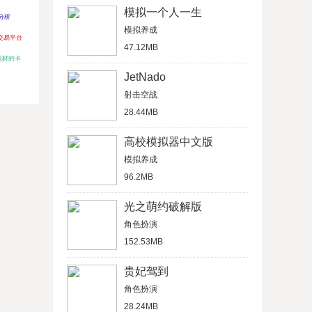
模拟一个人一生
分析
模拟养成
及交易平台
47.12MB
题材的卡
JetNado
射击空战
28.44MB
高校模拟器中文版
模拟养成
96.2MB
光之萌约破解版
角色扮演
152.53MB
贵妃驾到
角色扮演
28.24MB