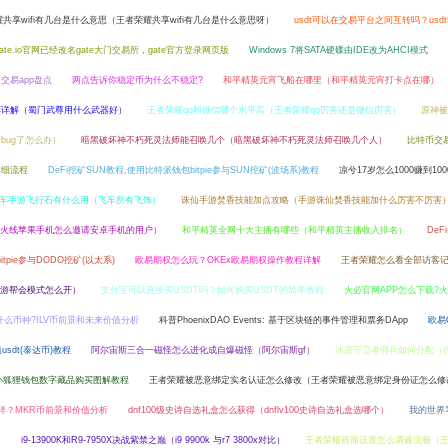
共享wifi有几台是什么意思（王者荣耀共享wifi有几台是什么意思呀）
usdt可以在交易平台之间互转吗？usd
ate.io官网已经改名gate大门交易所，gate官方登录网页版
Windows 7将SATA硬碟由IDE改为AHCI模式
交易app盘点
两点告诉你稳定币为什么不稳定?
和平精英元宵飞船在哪里（和平精英元宵打卡点在哪）
荐详解（蜀门武尊用什么武器好）
王者荣耀qq和微信哪个水平高（王者荣耀qq厉害还是微信厉害）
原神被
bug了怎么办）
暗黑破坏神不朽死灵法师能召唤几个（暗黑破坏神不朽死灵法师召唤几个人）
比特币交
详细流程
DeFi挖矿SUN教程,使用比特派钱包bitpie参与SUN挖矿(波场系)教程
凉兮17岁怎么1000赚到10
飞车手游飞行石有什么用（飞车所有飞饰）
诛仙手游焚香技能加点攻略（手游诛仙焚香技能加什么厉害不厉害
越火线苹果手机怎么邀请安卓手机的用户）
和平精英全网十大主播有哪些（和平精英主播收入排名）
DeF
tpie参与DODO挖矿(以太系)
欧易期权怎么玩？OKEx欧易期权操作教程详解
王者荣耀怎么看全部访客
游帮会模式怎么开）
支付宝可以直接买USDT吗？如何购买USDT的简单教程
火必官网APP怎么下载?
是什么币种?ILV币前景和未来价值分析
科普PhoenixDAO Events: 基于区块链的事件管理和票务DApp
欧易
usdt(泰达币)教程
阿尔宙斯三合一磁怪怎么进化成自爆磁怪（阿尔宙斯gf）
冰原守卫者佣兵如何分配（
小狐狸钱包数字藏品购买图解教程
王者荣耀被恶意绑定实名认证怎么修改（王者荣耀被恶意绑定身份证怎么修
样？MKR币前景和价值分析
dnf100级史诗自选礼盒怎么获得（dnflv100史诗自选礼盒选哪个）
我的世界
）
i9-13900K和R9-7950X决战紫禁之巅（i9 9900k 与r7 3800x对比）
王者荣耀画面设置怎么调最流畅（