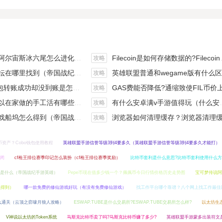
斯冰六尾怎么进化（宝可梦冰六尾怎么得）
Filecoin是如何存储数据的?Filecoin的价值体现和未来前景分析
攻略
在哪里找到（帝国战纪游戏攻略）
英雄联盟普通和wegame版有什么区别（英雄联盟wegame版和英雄联盟）
攻略
钱包转账成功却没到账是怎么回事?
GAS费能否降低?通缩致使FIL币价上涨,近看1000
攻略
手工活有哪些？四个可以操作的小项目真是可靠
有什么安卓满v手游值得玩（什么安卓手游好玩）
攻略
坞怎么得到（帝国战纪战役攻略）
浏览器如何清理缓存？浏览器清理缓存快捷
攻略
币资产？Cobo钱包使用教程
英雄联盟手游信誉等级3到4要多久（英雄联盟手游信誉等级3到4要多久才能打）
倒闭
cf枪王排位赛季印记怎么装扮（cf枪王排位赛季奖励）
比特币套利是什么意思?比特币套利使用什么方
是什么（帝国战纪手游英雄）
Pepe币现在值多少钱一个？佩佩币今日行情价格历史走势图
宝可梦传说阿
么得到）
哪一款免费的修仙游戏好玩（有没有免费修仙游戏）
找工作平台哪个靠谱？八个网上找工作最佳
么通关（云顶之弈嚎月狼人攻略）
ESWAP.TUBE是什么交易所?ESWAP.TUBE交易所怎么样?
以太坊生
V神说以太坊的Token系统
马斯克比特币卖了吗?马斯克比特币赚了多少?
英雄联盟手游蒙多出装符文