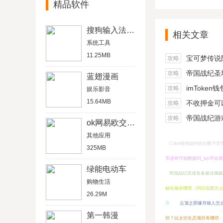
精品软件
搜狗输入法魅族版8.21
相关文章
系统工具
11.25MB
宝可梦传说阿尔宙
攻略
帝国战纪圣坛
攻略
蓝翅漫画
imToken
攻略
娱乐影音
15.64MB
不收押金可以在家做的
攻略
帝国战纪游戏船
攻略
ok网易欧交易所
其他应用
Cobo钱包如何转出数字货
325MB
币还有可能翻盘吗_lun币会
绿能电动车
帝国战纪英雄装备最佳佩戴
购物生活
秘礼物在哪里（阿尔宙斯怎
26.29M
荐
云顶之弈嚎月狼人怎
第一韩漫
些？以太坊生态项目有哪些