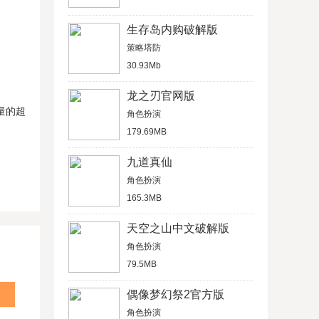
生存岛内购破解版
策略塔防
30.93Mb
龙之刃官网版
量的超
角色扮演
179.69MB
九道真仙
角色扮演
165.3MB
天空之山中文破解版
角色扮演
79.5MB
偶像梦幻祭2官方版
角色扮演