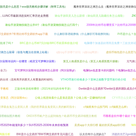
xe脱壳是什么意思？exe脱壳教程步骤详解（附带工具包）
魔兽世界深岩之洲怎么去（魔兽世界深岩之洲坐骑
情，LUNC币最新消息实时汇率历史走势图
诛仙手游田灵儿怎么获得（诛仙田灵儿隐藏任务怎么领取）
Z
诛仙手游宠物技能怎么学4个（诛仙手游宠物技能怎么打四个）
2009年比特币在哪里买？比特币从2009到
交易软件?常用比特币交易软件app下载
什么兼职靠谱能挣钱（什么兼职可靠能挣到钱）
Pi币是什么？
式批准了吗？
BRC是什么币种?贝尔链/BRC币前景和价值介绍
电脑哪个加速器好用而且免费？三款支持试
坐骑怎么敲晕（创造与魔法在坐骑上站着）
q版rpg手游哪个好玩（q版rpg网游）
虚拟币钱包是什么意思?
尔宙斯传说利一在哪里（精灵宝可梦啊尔宙斯）
第五人格裘医是什么（第五人格裘医图片接吻）
元气骑
大全刀）
宝可梦阿尔宙斯传说高级球怎么获得（阿尔宙斯gf）
电脑fps低是显卡的问题吗 ？电脑fps低怎
的台词（花有再开的那天人有重逢的时候吗）
VTHO币发行价格多少？雷神之能数字货币发行价介绍
币
新手教程
正版传奇游戏有哪些（2021年好玩的传奇手游）
Deribit是什么交易所?Deribit交易所团队成员介
变形态（阿尔宙斯rks）
公链上线意味着什么是涨还是跌？公链上线一定赚钱吗分析
CFX币怎么交易？C
世界吸血鬼怎么变回人类（我的世界吸血鬼变回人类的解药指令）
cf抽奖有什么技巧吗（cf抽奖怎么样）
清理相似照片教程
OKEX币币账户怎么提到钱包？欧易币币交易详细图文教程
币圈看盘软件哪个最好？专
I币2025年能涨到多少？SUI币2025-2030年未来价格预测
卖房app十大排行榜 最好的买房app排行榜
MA
场风险分析
BW是什么交易所?BW币网交易所常见问题汇总
以太坊有什么优缺点?
消逝的光芒2gre钥