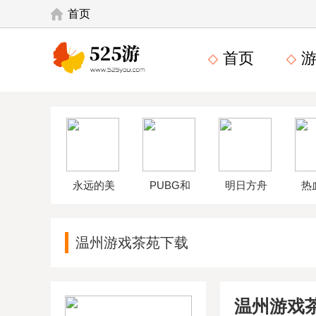
首页
首页
游
永远的美
PUBG和
明日方舟
热
味星球4破
平精英体
wikiapp
中
温州游戏茶苑下载
解版
验服
温州游戏