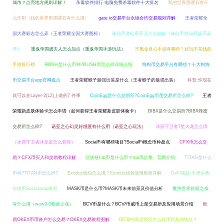
城市？点亮地方规则详解！
杀毒软件排行 电脑免费杀毒软件十大排名
我的世界黑曜石有什
么作用（我的世界里黑曜石有什么用）
gate.io交易平台永续合约交易规则详解
王者荣耀全
国大赛标志怎么弄（王者荣耀全国大赛图标）
诛仙手游仙府开几个比较好（诛仙手游仙府该不该
开）
重返帝国虞夫人怎么加点（重返帝国手游玩法）
不氪金良心手游有哪些？好玩不花钱的
手游排行榜
RUSH是什么币种?RUSH币怎么样详细介绍
狗狗币交易平台有哪些？十大狗狗
币交易平台app官网盘点
王者荣耀猴子最强出装是什么（王者猴子的最强出装）
科普:你现在
就可以在Layer-2(L2)上做的7 件事
CoinEgg是什么交易所?CoinEgg币蛋交易所怎么样?
王者
荣耀新皮肤体验卡怎么申请（如何获得王者荣耀新皮肤体验卡）
BIBX是什么交易所?BIBX蜂蜜
交易所怎么样?
诺亚之心幻灵好感度有什么用（诺亚之心玩法）
冰原守卫者7星火龙怎么得
（冰原守卫者冰龙蛋怎么获得）
SocialFi有哪些项目?SocialFi概念币种盘点
CFX币怎么交
易？CFX币买入和交易教程详解
区块链tnb币是什么币？tnb币总量、官网介绍
TITAN是什么
币种?TITAN币怎么样?
Exodus钱包怎么用？Exodus钱包使用教程详解
DeFi项目:手把手教
你使用Sushiswap教程
MASK币是什么币?MASK币未来前景及价值分析
魔兽世界救赎之魂
有什么用（wow9.0救赎之魂）
BCV币是什么？BCV/币威币上架交易所及应用场景介绍
欧
易OKEX币币账户怎么交易？OKEX交易教程图解
BITBANK交易所怎么提币到其他地址？