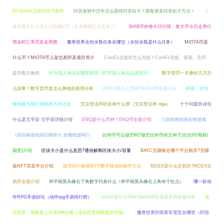
BITBANK交易所提币教程
抖音发财中过年怎么获得抖音钻卡？获取更多抖音钻卡方法！
王
者荣耀为什么没人玩嫦娥s27（王者嫦娥怎么没有了）
SHIB币价格今日行情，柴犬币今日走势行
情实时汇率历史走势图
魔兽世界永恒水瓶任务在哪交（永恒水瓶是什么任务）
MIOTA币是
什么币？MIOTA币上架交易所及项目简介
CoinEx交易所怎么充值？CoinEx充值、提现、充币、
提币图文教程
时空猎人饰品在哪里获得（时空猎人饰品品质排行）
数字货币一天挣好几万怎
么回事？数字货币是怎么挣钱的原理分析
BORA是什么币种?BORA币全面介绍
科普：区块
链转账与银行转账的不同之处
艾尔登法环职业有什么用（艾尔登法环 nga）
十个问题告诉你
什么是元宇宙 元宇宙详细介绍
ENQ是什么币种？ENQ币全面介绍
三款经典的回合制游戏
（回合制游戏排行榜前十,你都知道吗?）
比特币可以做空吗?做空比特币的五种方法(合约/期权/
期货)介绍
区块大小是什么意思?通俗解释区块大小/容量
BAYC无聊猿在哪个平台购买?无聊
猿NFT买卖平台介绍
提币到小狐狸和TP数字钱包的操作方法
MDEX是什么交易所?MDEX交
易所全面介绍
和平精英头像右下角数字代表什么（和平精英头像右上角有个红点）
哪一款动
作RPG手游好玩（动作rpg手游排行榜）
MAID是什么币种?MAID币投资前景和价值分析
迷
你世界：萌眼星上只有5种生物（迷你世界萌眼星的生物）
魔兽世界阡陌客军需官在哪里（阡陌