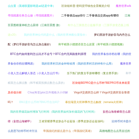
么位置（英雄联盟影哨是ad还是中单）
区块链科普:密码货币钱包全景概览介绍
魔兽世界wlk
寻找线索任务怎么做（寻找线索图片）
二手奢侈品app排行 二手奢侈品交易app有哪些
江南
百景图棋童神机怎么获得（江南百景图 旗）
有什么三国变态公益服手游（三国手游变态版上线
送v20）
我的世界神位代码是什么（我的世界神殿位置指令）
梦幻西游手游妙音鸟内丹怎么
配（梦幻手游妙音鸟怎么加点最好）
和平精英小团团语音怎么设置（和平精英小团团视频）
BTC合约如何套利怎么玩才不会亏？BTC合约无风险套利原理
我的世界备份存档在哪（我的世
界备份存档在哪网易）
我的世界村庄的金钟有啥用（我的世界村庄的钟有什么用）
魔兽世界
小龙人怎么解锁人形态（小龙人怎么打书）
当下热门的复古手游有哪些（复古类手游）
和平
精英怎么掷点数（和平精英投掷点数怎么弄的）
区块链BEPRO是什么币种?BEPRO币未来前景
及价值分析
Chia(奇亚)plot文件规格大小详解
VirgoX交易所怎么样？VirgoX交易所安全靠谱
吗？
BMJ是什么币种?BMJ币合法吗?
泰拉瑞亚火炬神事件怎么触发（terraria火炬神）
我的世界烟花如何增加飞行时间（我的世界如何加长烟花的飞行时间）
妄想山海卷鳞骨怎么获
得（妄想山海鳞甲）
王者荣耀赛季皮肤会不会返场（赛季皮肤还会返场吗）
比特币对冲是什
么意思?比特币对冲方法
帝国战纪的据点是什么（帝国战纪英雄）
高德地图怎么点亮去过的