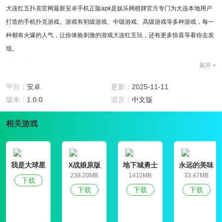
大连红五扑克官网最新安卓手机正版apk是娱乐网棋牌官方专门为大连本地用户
打造的手机扑克游戏。游戏有初级游戏、中级游戏、高级游戏等多种游戏，每一
种都有火爆的人气，让你体验刺激的游戏大连红五玩，还有更多惊喜等着你去发
现。
游戏玩法
展开 +
1、大连红五扑克官网最新安卓手机正版apk在辽宁大部分地区都很受欢迎。
2、在这个游戏中，四个玩家用两副牌中的10张以上(含10张)的牌来玩这个游
平台：
安卓
更新：
2025-11-11
戏，按照打牌的顺序来判断输赢!
版本：
1.0.0
语言：
中文版
3、游戏设置福利奖励丰富清晰,具备了多人一起同台的玩法,支持在线语音互动交
相关游戏
流
游戏特色
1、多种游戏玩法，史上最刺激的手游，颠覆传统的红五游戏感觉，有丰厚的金
币和话费等着你带回家!!
我是大球星
X战娘原版
地下城勇士
永远的美味
2、时尚简单的游戏界面，即时好友聊天和排名成绩，每天登陆都会发金币，破
官网版
星球4破解版
238.20MB
1410MB
33.47MB
下载
产会发救济金，好有钱任性!
下载
下载
下载
3、不光是家里人知道怎么玩好，高手们都在等着你大连红五扑克官网最新安卓
手机正版apk的较量呢!!