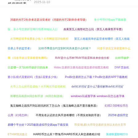
2025-11-10
消逝的光芒2生存者还是治安者好（消逝的光芒2刷幸存者等级）
非小号币行情app下载最新
版，非小号交易所官网行情查询地址入口
炎黄第五人格祭祀怎么玩（第五人格黄祭开车图）
火币网提现手续费多少钱？火币网提现详细教程
第五人格最简单的监管者有哪些（第五人格最
容易上手的监管者）
比特币季度合约交割时间具体是什么时候？
问道手游法宝亲密度有什么
用（问道手游法宝亲密度有用吗）
RAY是什么币种?RAY币前景和未来价值分析
比特币披萨
日是哪一天?比特币披萨日的由来
Hitbtc交易所注册充值提现交易详细图文教程
DNF贵族机
要小队模式需要奶吗（贵族1需要多少钱）
ProBit交易所怎么下载？ProBit交易所APP下载教程
火币上怎么把币卖成钱？火币网买币提现教程
defi杠杆挖矿是什么?通俗解释defi杠杆挖矿
有哪些高画质bt回合制手游（bt回合制游戏）
windows11桌面字体 windows11怎么改字体
鬼泣巅峰之战找不到以前玩的区了怎么办（鬼泣巅峰之战不显示服务器）
幻塔2.0旧维拉币怎
么用（幻塔怎样）
不用实名认证的古风手游有哪些（不用实名制的手游）
2025年虚拟币交
易哪个平台好？2025最新虚拟币交易app下载安装
币安/欧易/火币等交易所支持以太坊分叉币
ETHW情况盘点
HARE币怎么买？野兔币/HARE币买入和交易教程介绍
英雄联盟影哨打什