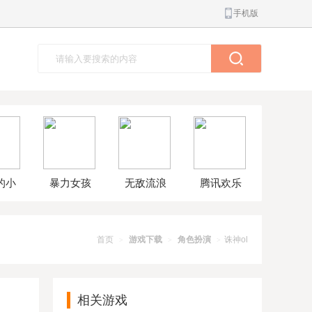
手机版
的小
暴力女孩
无敌流浪
腾讯欢乐
球大
模拟器汉
汉8无敌版
斗地主正
解版
化版
版
首页
游戏下载
角色扮演
诛神ol
>
>
>
相关游戏