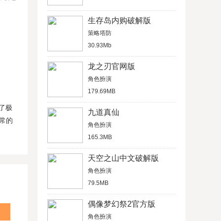
生存岛内购破解版
策略塔防
30.93Mb
龙之刃官网版
角色扮演
179.69MB
了极
九道真仙
常的
角色扮演
165.3MB
天空之山中文破解版
角色扮演
79.5MB
偶像梦幻祭2官方版
角色扮演