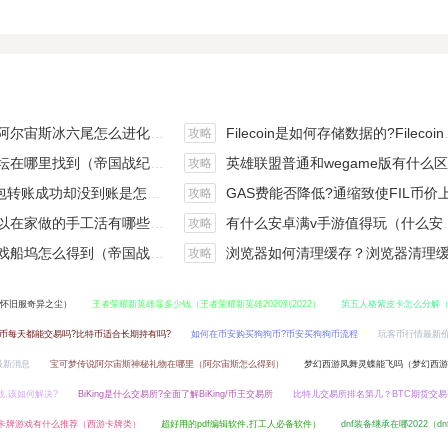
斯冰六尾怎么进化（宝可梦冰六尾怎么得）
Filecoin是如何存储数据的?Filecoin的价值体现和未来前景分析
攻略
在哪里找到（帝国战纪游戏攻略）
英雄联盟普通和wegame版有什么区别（英雄联盟wegame版和英雄联盟）
攻略
钱包转账成功却没到账是怎么回事?
GAS费能否降低?通缩致使FIL币价上涨,近看1000
攻略
手工活有哪些？四个可以操作的小项目真是可靠
有什么安卓满v手游值得玩（什么安卓手游好玩）
攻略
坞怎么得到（帝国战纪战役攻略）
浏览器如何清理缓存？浏览器清理缓存快捷
攻略
怀旧服奇异之尘）
王者荣耀新英雄暃多少钱（王者荣耀新英雄2020到2022）
第五人格紫皮卡怎么分解
币每天都能交易吗?比特币适合长期持有吗?
如何在币安购买狗狗币?币安买狗狗币流程
玩客币行情最新
最新消息
宝可梦传说阿尔宙斯神秘礼物在哪里（阿尔宙斯怎么得到）
梦幻西游凤舞灵蝶能飞吗（梦幻西游
战,该如何解决?
BiKing是什么交易所?全面了解BiKing/币王交易所
比特儿交易所排名第几？BTC期货交
卡牌游戏有什么推荐（西游卡牌类）
超好用的pdf编辑软件,打工人必备软件）
dnf装备继承在哪2022（d