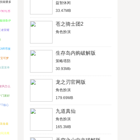
满技能要多
益智休闲
33.47MB
?KYL币
服德鲁伊
苍之骑士团2
王者荣耀
角色扮演
）
EAR币发
生存岛内购破解版
宝可梦
策略塔防
内置菜单
30.93Mb
龙之刃官网版
寒披风怎么
角色扮演
个门派好
179.69MB
FT核心
九道真仙
角色扮演
装备最
165.3MB
约玩法规