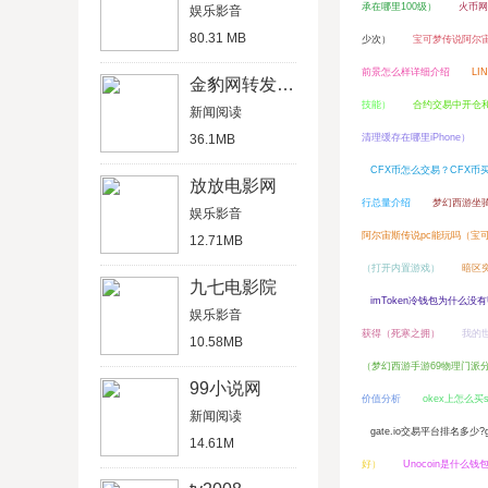
承在哪里100级）
火币网
娱乐影音
80.31 MB
少次）
宝可梦传说阿尔
前景怎么样详细介绍
LI
金豹网转发文章赚钱软件
技能）
合约交易中开仓
新闻阅读
36.1MB
清理缓存在哪里iPhone）
CFX币怎么交易？CFX币
放放电影网
行总量介绍
梦幻西游坐
娱乐影音
阿尔宙斯传说pc能玩吗（宝
12.71MB
（打开内置游戏）
暗区
九七电影院
imToken冷钱包为什么没
娱乐影音
获得（死寒之拥）
我的
10.58MB
（梦幻西游手游69物理门派
99小说网
价值分析
okex上怎么买
新闻阅读
gate.io交易平台排名多少?
14.61M
好）
Unocoin是什么钱包