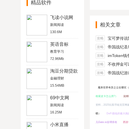
精品软件
飞读小说网
相关文章
新闻阅读
130.6M
宝可梦传说阿尔宙
攻略
英语音标
帝国战纪圣坛
攻略
教育学习
imToken
攻略
72.96Mb
不收押金可以在家做的
攻略
淘豆分期贷款
帝国战纪游戏船
攻略
金融理财
15.54MB
魔兽世界奇异之尘在哪买（
格紫皮卡怎么用?）
比特
69中文网
新闻阅读
资料，2025玩客币链克官网
16.25M
蝶）
DeFi面临的最大挑
儿Gate.io全球排名
西游
小米直播