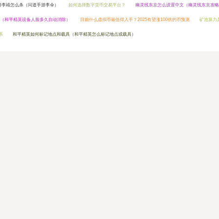
游李靖怎么杀（问道手游李伞）
如何选择数字货币交易平台？
幽灵线东京怎么设置中文（幽灵线东京攻略
（和平精英设备人脸多久自动消除）
目前什么虚拟币最值得入手？2025有望涨100倍的币预测
矿池算力
系
和平精英如何标记地点和载具（和平精英怎么标记地点或载具）