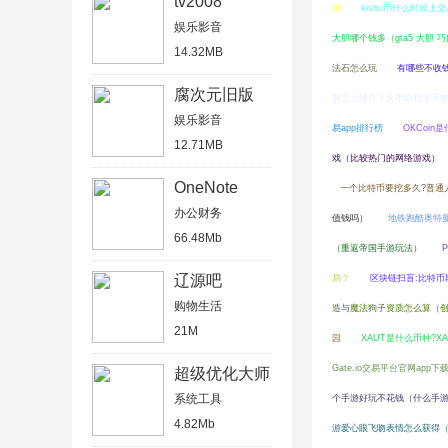
tv2008
则
kishu币什么时候上交
娱乐影音
大胆哪个钱多（gta5 大胆 
14.32MB
法石怎么玩
有哪些不收
腐次元旧版
权怎么操作？火币期权上手
娱乐影音
易app排行榜
OKCoin
12.71MB
戏（比较热门的网络游戏）
OneNote
一个比特币要挖多久?普通
办公财务
值钱吗）
地铁跑酷奥特
66.48Mb
（重返帝国手游玩法）
辽源吧
易？
区块链扫盲:比特币
购物生活
造与魔法狗子资质怎么算（创
21M
园
XAUT是什么币种?X
Gate.io交易平台官网app下
超级优化大师
系统工具
个手游好玩不花钱（什么手
4.82Mb
游爱心眼飞吻表情怎么获得（