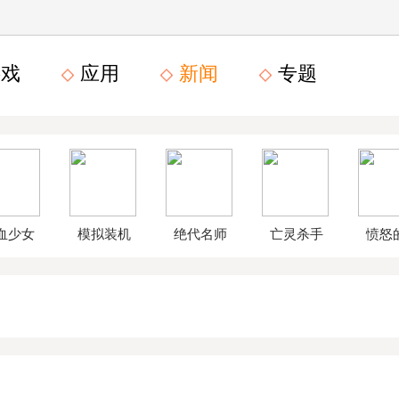
戏
应用
新闻
专题
血少女
模拟装机
绝代名师
亡灵杀手
愤怒
文数字
公司破解
无限曲玉
鸟星
版
版
版
战2破