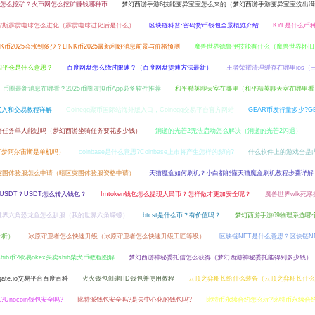
怎么挖矿？火币网怎么挖矿赚钱哪种币
梦幻西游手游6技能变异宝宝怎么来的（梦幻西游手游变异宝宝洗出
宙斯霹雳电球怎么进化（霹雳电球进化后是什么）
区块链科普:密码货币钱包全景概览介绍
KYL是什么币种
NK币2025会涨到多少？LINK币2025最新利好消息前景与价格预测
魔兽世界德鲁伊技能有什么（魔兽世界怀旧
和平仓是什么意思？
百度网盘怎么绕过限速？（百度网盘提速方法最新）
王者荣耀清理缓存在哪里ios（
币圈最新消息在哪看？2025币圈虚拟币App必备软件推荐
和平精英聊天室在哪里（和平精英聊天室在哪里看
买入和交易教程详解
Coinegg聚币国际站海外版入口，Coinegg交易平台官方网站
GEAR币发行量多少?G
骑任务单人能过吗（梦幻西游坐骑任务要花多少钱）
消逝的光芒2无法启动怎么解决（消逝的光芒2闪退）
可梦阿尔宙斯是单机吗）
coinbase是什么意思?Coinbase上市将产生怎样的影响?
什么软件上的游戏全是
突围体验服怎么申请（暗区突围体验服资格申请）
天猫魔盒如何刷机？小白都能懂天猫魔盒刷机教程步骤详解
有USDT？USDT怎么转入钱包？
Imtoken钱包怎么提现人民币？怎样做才更加安全呢？
魔兽世界wlk死
世界六角恐龙鱼怎么驯服（我的世界六角蝾螈）
btcst是什么币？有价值吗？
梦幻西游手游69物理系选哪
分析）
冰原守卫者怎么快速升级（冰原守卫者怎么快速升级工匠等级）
区块链NFT是什么意思？区块链N
shib币?欧易okex买卖shib柴犬币教程图解
梦幻西游神秘委托信怎么获得（梦幻西游神秘委托能得到多少钱）
gate.io交易平台百度百科
火火钱包创建HD钱包并使用教程
云顶之弈船长给什么装备（云顶之弈船长什么
?Unocoin钱包安全吗?
比特派钱包安全吗?是去中心化的钱包吗?
比特币永续合约怎么玩?比特币永续合