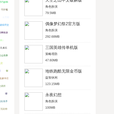
天空之山中文破解版
a5巧妙和
角色扮演
 守护魔
79.5MB
火币期
偶像梦幻祭2官方版
5虚拟币交
角色扮演
的网络游
292.68MB
块）
三国英雄传单机版
界孔雀石
策略塔防
怎么培养
47.60MB
么交
地铁跑酷无限金币版
何
创
益智休闲
打造豪华庄
123.15MB
交易所
哪
永夜幻想
角色扮演
奥比岛手
100MB
万元比特