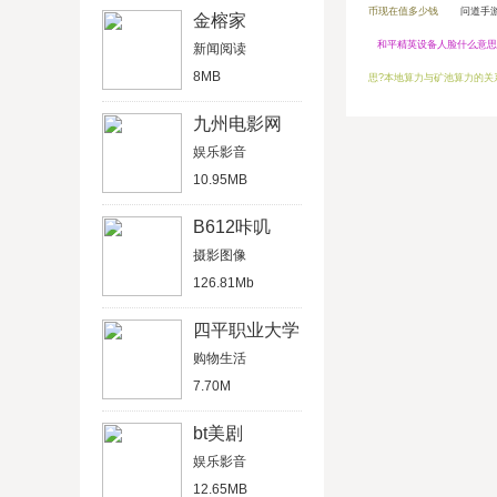
币现在值多少钱
问道手
金榕家
和平精英设备人脸什么意思
新闻阅读
8MB
思?本地算力与矿池算力的关
九州电影网
娱乐影音
10.95MB
B612咔叽
摄影图像
126.81Mb
四平职业大学
购物生活
7.70M
bt美剧
娱乐影音
12.65MB