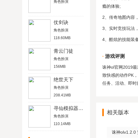
角色扮演
瘾的体验;
2、传奇地图内容
仗剑诀
3、实时竞技玩法
角色扮演
118.60MB
4、酷炫的技能装
青云门徒
游戏评测
角色扮演
156MB
诛神ol官网20
致快感的动作PK
绝世天下
任务、活动、即时
角色扮演
208.41MB
寻仙模拟器无限仙玉破解版
相关版本
角色扮演
110.14MB
诛神olv1.2.0