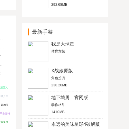
292.68MB
最新手游
我是大球星
体育竞技
U
X战娘原版
键
角色扮演
238.20MB
（第五人
价格介绍
地下城勇士官网版
动作格斗
 凤舞灵
1410MB
易平台比特
nf装备继
永远的美味星球4破解版