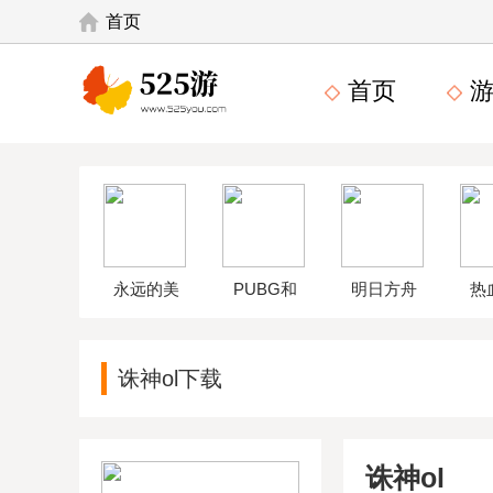
首页
首页
游
永远的美
PUBG和
明日方舟
热
味星球4破
平精英体
wikiapp
中
诛神ol下载
解版
验服
诛神ol