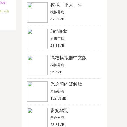
视频）
模拟一个人一生
是什么意
模拟养成
47.12MB
JetNado
射击空战
28.44MB
高校模拟器中文版
模拟养成
96.2MB
光之萌约破解版
角色扮演
152.53MB
贵妃驾到
角色扮演
28.24MB