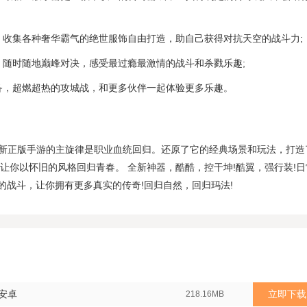
，收集各种奢华霸气的绝世服饰自由打造，助自己获得对抗天空的战斗力;
，随时随地巅峰对决，感受最过瘾最激情的战斗和杀戮乐趣;
备，超燃超热的攻城战，和更多伙伴一起体验更多乐趣。
19最新正版手游的主旋律是职业血统回归。还原了它的经典场景和玩法，打造
，让你以怀旧的风格回归青春。 全新神器，酷酷，控干坤!酷翼，强行装!日
的战斗，让你拥有更多真实的传奇!回归自然，回归玛法!
 安卓
立即下载
218.16MB