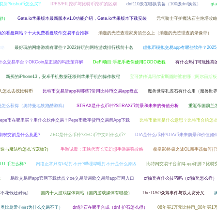
易所?kishu币怎么买?
IPFS/FIL挖矿与比特币挖矿的区别
dnf110级在哪换装备（100级dnf换装）
gt
巧妙）
Gate.io苹果版本最新版本v1.0功能介绍，Gate.io苹果版本下载安装
元气骑士守护魔法石主炮塔攻略
钱的看盘网站？十大免费看盘软件交易平台推荐
消逝的光芒查理家房顶怎么上（消逝的光芒理查的录像带）
攻略
最好玩的网络游戏有哪些？2022好玩的网络游戏排行榜前十名
虚拟币模拟交易app有哪些软件？202
是什么交易平台？OKCoin是正规的吗政策详解
DeFi项目:手把手教你使用DODO教程
有什么热门可玩性高
新买的iPhone13，安卓手机数据迁移到苹果手机的操作教程
宝可梦传说阿尔宙斯圆陆鲨在哪（阿尔宙斯板
人怎么去挖比特币
比特币交易所app有哪些?常用比特币交易app盘点
魔兽世界孔雀石有什么用（魔兽世
曼怎么获得（奥特曼地铁跑酷游戏）
STRAX是什么币种?STRAX币前景和未来的价值分析
重返帝国魏兰
Pepe币在哪里买？用什么软件交易？Pepe币数字货币交易所App下载
比特币做空是什么意思？比特币合约怎
期权交割是什么意思?
ZEC是什么币种?ZEC币中文叫什么币?
DIA是什么币种?DIA币未来前景和价值如
造与魔法狗怎么当宠物?）
手游试毒：宋铁代言长安幻想手游最强攻略
拳皇98终极之战OL新手该如何
AUT币怎么样?
网络正常只有b站打不开?哔哩哔哩打不开是什么原因
比特网交易平台官网app评测？比特
载
易欧交易所app官网下载优点？oe交易所易欧交易所app官网入口
cf抽奖有什么技巧吗（cf抽奖怎么样）
游不花钱还耐玩）
国内十大游戏媒体网站（国内游戏媒体有哪些）
The DAO众筹事件与以太坊分叉
奥比岛爱心白t为什么交易不了）
dnf护石在哪里合成（dnf 护石怎么得）
08年买1万元比特币_08年买1