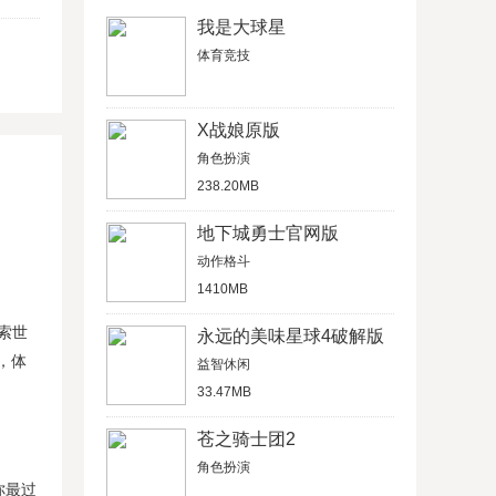
我是大球星
体育竞技
X战娘原版
角色扮演
238.20MB
地下城勇士官网版
动作格斗
1410MB
索世
永远的美味星球4破解版
，体
益智休闲
33.47MB
苍之骑士团2
角色扮演
你最过