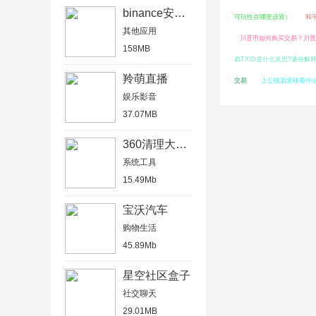
binance安卓版
可玩性在哪里设置）
和
其他应用
川普币如何购买交易？川普T
158MB
易TXID是什么意思?通俗解释
羚萌直播
交易
上公链后意味着什
娱乐影音
37.07MB
360清理大师2020最新版
系统工具
15.49Mb
宝沃汽车
购物生活
45.89Mb
星空社区盒子
社交聊天
29.01MB