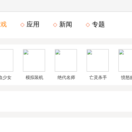
戏
应用
新闻
专题
血少女
模拟装机
绝代名师
亡灵杀手
愤怒
文数字
公司破解
无限曲玉
鸟星
版
版
版
战2破