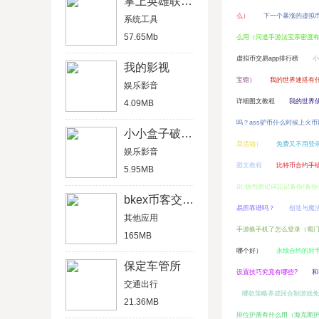
掌上英雄联盟2019
么）
下一个暴涨的虚拟币
系统工具
57.65Mb
么用（问道手游法宝亲密度
虚拟币交易app排行榜
小
我的影视
宝馆）
我的世界速搭有
娱乐影音
详细图文教程
我的世界
4.09MB
吗？ass驴币什么时候上火币
小小盒子破解版
旦活动）
免费又不用登
娱乐影音
图文教程
比特币合约手
5.95MB
识:钱包助记词忘记备份/备
bkex币客交易所官网版
易所靠谱吗？
创造与魔
其他应用
手游换手机了怎么登录（蜀
165MB
哪个好）
永续合约的对
保定车管所
设置技巧究竟有哪些?
和
交通出行
哪款策略养成回合制游戏免
21.36MB
排位护盾有什么用（海克斯