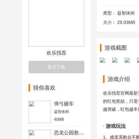
类型：
益智休闲
大小：
29.03MB
游戏截图
欢乐找茬
暂无下载
游戏介绍
猜你喜欢
欢乐找茬官网最新
的红包奖励，只需
弹弓砸车
越突破，红包越丰
益智休闲
40MB
游戏玩法
恐龙公园救援冒险赛车驾驶
1、难度系数会不