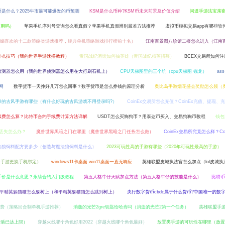
是什么？2025牛市最可能爆发的币预测
KSM是什么币种?KSM币未来前景及价值介绍
问道手游法宝亲
有用吗）
苹果手机序列号查询怎么看真假？苹果手机真假辨别最准方法推荐
虚拟币模拟交易app有哪些软件
编喜欢的十二款策略类游戏推荐，经典单机策略游戏排行榜前十名）
江南百景图八珍馆二楼怎么进入（江南
什么技巧（我的世界手游速搭教程）
帝国战纪酒馆如何抽英雄（帝国战纪精英招募）
BCEX交易所如何
侦测器怎么用（我的世界侦测器怎么用在大行刷石机上）
CPU天梯图里的三个坑（cpu天梯图 锐龙）
as
网
数字货币一天挣好几万怎么回事？数字货币是怎么挣钱的原理分析
奥比岛手游烟花盛会奖励怎么领（
录的古风手游有哪些（有什么好玩的古风游戏不用登录吗?）
CoinEx交易所怎么充值？CoinEx充值、提现、
续费怎么算？比特币合约手续费计算方法详解
USDT怎么买狗狗币？用泰达币买入、交易狗狗币教程
钱包
份丢失怎么办？
魔兽世界黑暗之门在哪里（魔兽世界黑暗之门任务怎么做）
CoinEx交易所究竟怎么样？Co
法狼饲料配方要多少（创造与魔法狼饲料是什么）
2023可玩性高的手游有哪些（2020年可玩性最高的手游）
门手游更换手机绑定）
windows11卡桌面 win11桌面一直无响应
英雄联盟皮城执法官怎么加点（lol皮城执
手价是什么意思？永续合约入门级教程
第五人格牛仔天赋加点方法（第五人格牛仔的技能是什么）
比特币
平精英躲猫猫怎么躲树上（和平精英躲猫猫怎么跳到树上）
央行数字货币cbdc属于什么货币?中国唯一的数
费（策略回合制单机手游推荐）
消逝的光芒2gre钥匙给哈肯吗（消逝的光芒2第一个任务）
英雄联盟手
护盾已达上限）
穿越火线哪个角色好用2022（穿越火线哪个角色最好）
放置类手游的可玩性在哪里（放置