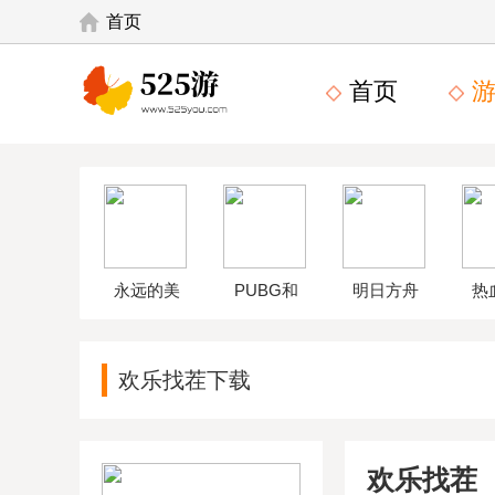
首页
首页
游
永远的美
PUBG和
明日方舟
热
味星球4破
平精英体
wikiapp
中
欢乐找茬下载
解版
验服
欢乐找茬