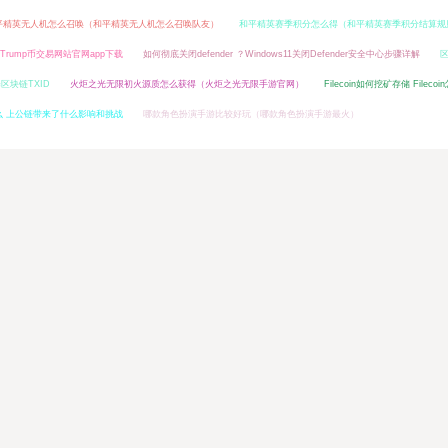
平精英无人机怎么召唤（和平精英无人机怎么召唤队友）
和平精英赛季积分怎么得（和平精英赛季积分结算规
rump币交易网站官网app下载
如何彻底关闭defender ？Windows11关闭Defender安全中心步骤详解
区块链TXID
火炬之光无限初火源质怎么获得（火炬之光无限手游官网）
Filecoin如何挖矿存储 Fileco
么 上公链带来了什么影响和挑战
哪款角色扮演手游比较好玩（哪款角色扮演手游最火）