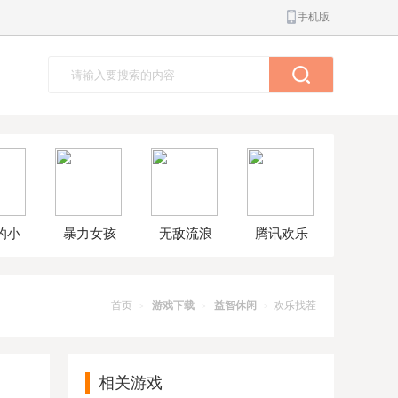
手机版
的小
暴力女孩
无敌流浪
腾讯欢乐
球大
模拟器汉
汉8无敌版
斗地主正
解版
化版
版
首页
游戏下载
益智休闲
欢乐找茬
>
>
>
相关游戏