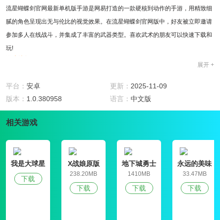
流星蝴蝶剑官网最新单机版手游是网易打造的一款硬核到动作的手游，用精致细
腻的角色呈现出无与伦比的视觉效果。在流星蝴蝶剑官网版中，好友被立即邀请
参加多人在线战斗，并集成了丰富的武器类型。喜欢武术的朋友可以快速下载和
玩!
游戏特色
展开 +
1、游戏质量优秀，攻击感好，动作攻击能打在肉上
2、流星蝴蝶剑官网最新单机版手游体验很棒，动作不拖泥带水，技巧的连贯性
平台：
安卓
更新：
2025-11-09
也很好
版本：
1.0.380958
语言：
中文版
3、游戏画面清晰，画风舒服，但不能长时间沉迷游戏
游戏亮点
相关游戏
1、流星蝴蝶剑官网最新单机版手游改编自同名单机游戏，经典，在手机上重
现。
2、恢复所有经典技能，享受顶级动作效果。
我是大球星
X战娘原版
地下城勇士
永远的美味
3、超高人物还原，还原上百个原型人物。
官网版
星球4破解版
238.20MB
1410MB
33.47MB
下载
4、愉悦的触屏ARPG游戏操作引领手势操作革命。
下载
下载
下载