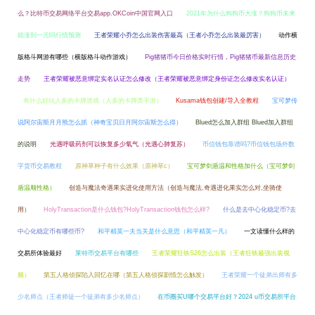
么？比特币交易网络平台交易app.OKCoin中国官网入口
2021年为什么狗狗币大涨？狗狗币未来
能涨到一元吗行情预测
王者荣耀小乔怎么出装伤害最高（王者小乔怎么出装最厉害）
动作横
版格斗网游有哪些（横版格斗动作游戏）
Pig猪猪币今日价格实时行情，Pig猪猪币最新信息历史
走势
王者荣耀被恶意绑定实名认证怎么修改（王者荣耀被恶意绑定身份证怎么修改实名认证）
有什么好玩人多的卡牌游戏（人多的卡牌类手游）
Kusama钱包创建/导入全教程
宝可梦传
说阿尔宙斯月月熊怎么抓（神奇宝贝日月阿尔宙斯怎么得）
Blued怎么加入群组 Blued加入群组
的说明
光遇呼吸药剂可以恢复多少氧气（光遇心肺复苏）
币信钱包靠谱吗?币信钱包场外数
字货币交易教程
原神草种子有什么效果（原神草c）
宝可梦剑盾温和性格加什么（宝可梦剑
盾温顺性格）
创造与魔法奇遇果实进化使用方法（创造与魔法,奇遇进化果实怎么对,坐骑使
用）
HolyTransaction是什么钱包?HolyTransaction钱包怎么样?
什么是去中心化稳定币?去
中心化稳定币有哪些币?
和平精英一夫当关是什么意思（和平精英一凡）
一文读懂什么样的
交易所体验最好
莱特币交易平台有哪些
王者荣耀狂铁S26怎么出装（王者狂铁最强出装视
频）
第五人格侦探陷入回忆在哪（第五人格侦探剧情怎么触发）
王者荣耀一个徒弟出师有多
少名师点（王者师徒一个徒弟有多少名师点）
在币圈买U哪个交易平台好？2024 u币交易所平台