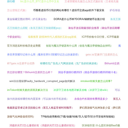
排行榜
btc是什么币_BTC是什么币中文名
王者荣耀抢先服怎么加正式服好友（王者抢先服
怎么登陆正式服）
币圈看虚拟币行情的网站有哪些？虚拟币交易app软件下载安装
炉石传说
黄金猿藏宝图好用吗（炉石黄金包）
DORA是什么币种?DORA/铜锣烧币全面介绍
洛克王国
石王技能怎么搭配（洛克王国石王技能搭配pvp）
诛仙手游后期最强职业推荐（诛仙手游后期哪
个职业好玩）
墙裂推荐 剧情神作代入感强的五款rpg游戏
ICP币价格今日行情，ICP币最新
官方消息实时价格历史走势图
创造与魔法开锁器有什么用（创造与魔法带锁物品会掉吗）
魔
兽世界荣耀印记有什么用（魔兽世界9.0荣耀印记怎么快速获得）
gete.io/芝麻开门交易所怎么
样?gate.io交易平台优势
有哪些无广告高人气网游游戏（无广告的经典游戏）
Bithumb交易
所总部在哪里？Bithumb交易所怎么样？
回合手游排行榜2023（回合手游排行榜2020前十名）
win11出现绿屏faulty_hardwork_corrupted_page如何解决
imtoken转账失败怎么回事?
imToken转账失败的原因及解决方法
冰原守卫者各地图详解及攻略（冰原守卫者wiki）
可以
抽卡的游戏有哪些有内置菜单（可以抽卡的手机游戏）
永续合约长期持有费用是多少
第五人
格最新监管者记录员技能公布（第五人格监管者时间顺序）
梦幻西游炼气化神加多少蓝（梦幻西
游炼气化神套值得买吗）
TP钱包使用教程(下载/创建/转账/导入/提币/区分币安链和智能链)
消逝的光芒2怎么邀请好友（消逝的光芒2怎么邀请好友玩）
区块链扫盲:什么是区块链BaaS服