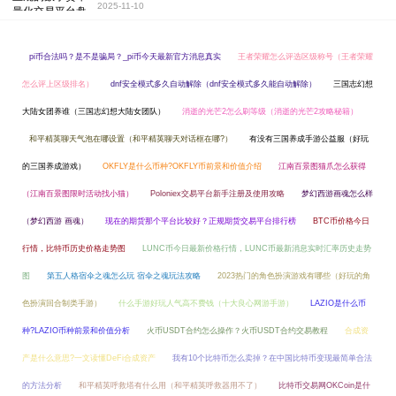
2025-11-10
pi币合法吗？是不是骗局？_pi币今天最新官方消息真实
王者荣耀怎么评选区级称号（王者荣耀
怎么评上区级排名）
dnf安全模式多久自动解除（dnf安全模式多久能自动解除）
三国志幻想
大陆女团养谁（三国志幻想大陆女团队）
消逝的光芒2怎么刷等级（消逝的光芒2攻略秘籍）
和平精英聊天气泡在哪设置（和平精英聊天对话框在哪?）
有没有三国养成手游公益服（好玩
的三国养成游戏）
OKFLY是什么币种?OKFLY币前景和价值介绍
江南百景图猫爪怎么获得
（江南百景图限时活动找小猫）
Poloniex交易平台新手注册及使用攻略
梦幻西游画魂怎么样
（梦幻西游 画魂）
现在的期货那个平台比较好？正规期货交易平台排行榜
BTC币价格今日
行情，比特币历史价格走势图
LUNC币今日最新价格行情，LUNC币最新消息实时汇率历史走势
图
第五人格宿伞之魂怎么玩 宿伞之魂玩法攻略
2023热门的角色扮演游戏有哪些（好玩的角
色扮演回合制类手游）
什么手游好玩人气高不费钱（十大良心网游手游）
LAZIO是什么币
种?LAZIO币种前景和价值分析
火币USDT合约怎么操作？火币USDT合约交易教程
合成资
产是什么意思?一文读懂DeFi合成资产
我有10个比特币怎么卖掉？在中国比特币变现最简单合法
的方法分析
和平精英呼救塔有什么用（和平精英呼救器用不了）
比特币交易网OKCoin是什