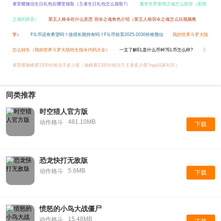
者荣耀微信生日礼包在哪里领取（王者生日礼包怎么领取?）
魔兽世界萦绕之魂怎么获得（萦绕
之魂的拼音）
第五人格伞吹什么意思 宿伞之魂角色介绍（第五人格宿伞之魂怎么玩视频教
学）
FIL币还有希望吗？值得长期持有吗？FIL币前景2025-2030价格预估
我的世界斗罗大陆
怎么转生（我的世界斗罗大陆转生指令代码大全）
一文了解EL是什么币种?EL币怎么样?
王
者荣耀巅峰赛1500分相当于多少星（巅峰赛1500分相当于王者多少星?nga玩家社区）
同类推荐
时空猎人官方版
481.10MB
动作格斗
下载
恐龙快打无敌版
5.6MB
动作格斗
下载
愤怒的小鸟大战僵尸
15.48MB
动作格斗