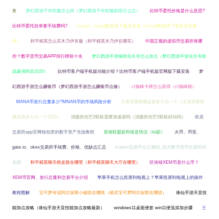
务
梦幻西游千年蛇魅怎么样（梦幻西游千年蛇魅剧情怎么过）
比特币委托价格是什么意思?
比特币委托挂单要手续费吗?
mysql：mysql数据库下载及安装（mysql数据库下载及安装教
程）
和平精英怎么买木乃伊衣服（和平精英木乃伊在哪买）
中国正规的虚拟币交易所有哪
些？数字货币交易APP排行榜前十名
梦幻西游手游辅助化生寺怎么加点（梦幻西游手游化生寺助
战最强阵容2020）
比特币客户端手机版功能介绍？比特币客户端手机版官网版下载安装
梦
幻西游手游怎么赚银币（梦幻西游手游怎么赚银币点修）
cf巅峰卡牌怎么获得（cf巅峰期）
MANA币发行总量多少?MNAN币的市场风险分析
王者荣耀典藏皮肤多久出一个（王者荣耀典
藏皮肤多久出一个2020）
消逝的光芒2联机需要加速器吗（消逝的光芒2联机好玩吗）
欧意
交易所app官网钱包里的数字资产充值教程
英雄联盟蔚和谁是情侣（lol蔚）
火币、币安、
gate.io、okex交易所手续费、价格、优缺点汇总
kraken交易平台正规吗_四大数字货币交易所排
名榜
和平精英聊天框皮肤在哪里（和平精英聊天大厅在哪里）
区块链XEM币是什么币？
XEM币官网、发行总量和交易平台介绍
苹果手机怎么投屏到电视上？苹果投屏到电视上的操作
教程图解
宝可梦传说阿尔宙斯小磁怪在哪抓（精灵宝可梦阿尔宙斯在哪抓）
诛仙手游天音技
能加点攻略（诛仙手游天音技能加点攻略最新）
windows11桌面便签 win11便笺添加步骤
王