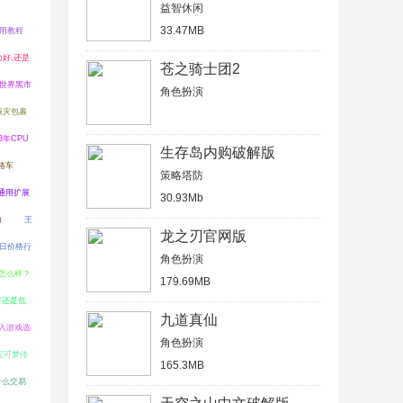
益智休闲
33.47MB
使用教程
力好,还是
苍之骑士团2
世界黑市
角色扮演
赈灾包裹
3年CPU
生存岛内购破解版
格车
策略塔防
通用扩展
30.93Mb
）
王
龙之刃官网版
今日价格行
角色扮演
易所怎么样？
179.69MB
好还是低
九道真仙
入游戏选
角色扮演
宝可梦传
165.3MB
什么交易