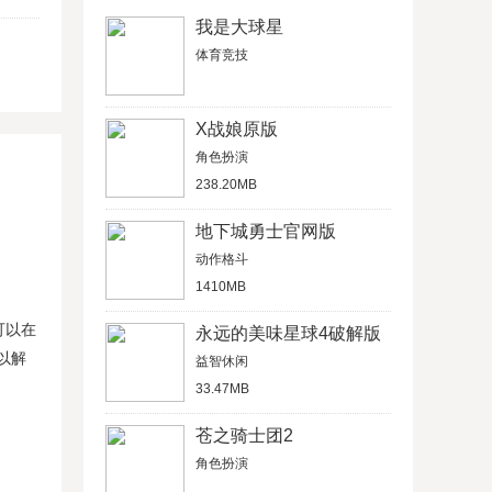
我是大球星
体育竞技
X战娘原版
角色扮演
238.20MB
地下城勇士官网版
动作格斗
1410MB
可以在
永远的美味星球4破解版
以解
益智休闲
33.47MB
苍之骑士团2
角色扮演