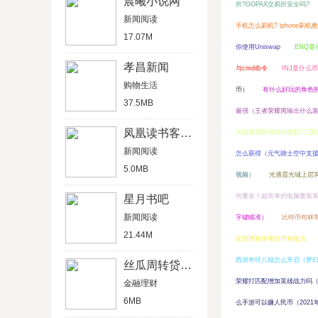
晨曦小说网
所?GOPAX交易所安全吗?
新闻阅读
手机怎么刷机? iphone刷机
17.07M
你使用Uniswap
ENQ是
孝昌新闻
与cmd命令
INJ是什么
购物生活
币）
有什么好玩的角色
37.5MB
最强（王者荣耀周瑜出什么
凤凰读书客户端
大陆蜀国阵容如何搭配?三国
新闻阅读
怎么获得（元气骑士空中支
5.0MB
视频）
光遇霞光城上层
何重装？超简单的电脑重装
星月书吧
新闻阅读
字键瞄准）
比特币布林
21.44M
证防伪板块项目币种盘点
西游奇经八脉怎么开启（梦
丝瓜周转贷款app官方版
荣耀打匹配增加英雄战力吗
金融理财
6MB
么手游可以赚人民币（202