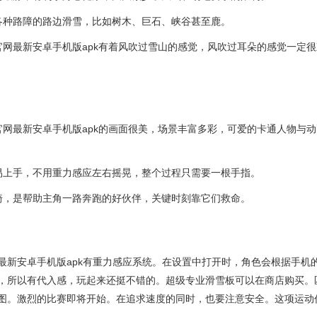
各种路障的路边滑雪，比如树木、巨石、峡谷甚至鹿。
官网最新安卓手机版apk有着风吹过雪山的感觉，风吹过耳朵的感觉一定很
官网最新安卓手机版apk的画面很美，场景丰富多彩，可爱的卡通人物与
易上手，不用重力感应左右摇晃，整个过程只需要一根手指。
骑，是帮助主角一路奔跑的好伙伴，关键时刻靠它们救命。
最新安卓手机版apk有重力感应系统。在设置中打开时，角色会根据手机
，所以有代入感，玩起来还挺不错的。超级专业滑雪板可以在商店购买。
图。激烈的比赛即将开始。在追求速度的同时，也要注意安全。这项运动