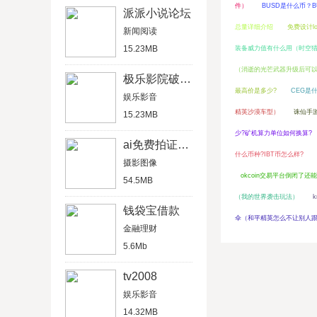
件）
BUSD是什么币？B
派派小说论坛
总量详细介绍
免费设计l
新闻阅读
15.23MB
装备威力值有什么用（时空
（消逝的光芒武器升级后可
极乐影院破解版
最高价是多少?
CEG是
娱乐影音
精英沙漠车型）
诛仙手
15.23MB
少?矿机算力单位如何换算?
ai免费拍证件照
什么币种?IBT币怎么样?
摄影图像
okcoin交易平台倒闭了还
54.5MB
（我的世界袭击玩法）
钱袋宝借款
伞（和平精英怎么不让别人
金融理财
5.6Mb
tv2008
娱乐影音
14.32MB