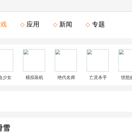
戏
应用
新闻
专题
血少女
模拟装机
绝代名师
亡灵杀手
愤怒
文数字
公司破解
无限曲玉
鸟星
版
版
版
战2破
滑雪