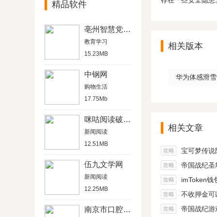
存在一些安全隐患
精品软件
亳州智慧党建云
教育学习
相关版本
15.23MB
中钢网
华为体感滑雪
购物生活
17.75Mb
咪咕阅读破解版
相关文章
新闻阅读
12.51MB
宝可梦传说阿尔宙
攻略
伍九文学网
帝国战纪圣坛
攻略
新闻阅读
imToken
攻略
12.25MB
不收押金可以在家做的
攻略
帝国战纪游戏船
南京市口腔医院免工号版
攻略