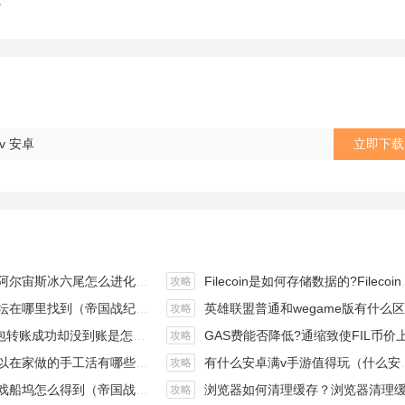
。
v 安卓
立即下载
斯冰六尾怎么进化（宝可梦冰六尾怎么得）
Filecoin是如何存储数据的?Filecoin的价值体现和未来前景分析
攻略
在哪里找到（帝国战纪游戏攻略）
英雄联盟普通和wegame版有什么区别（英雄联盟wegame版和英雄联盟）
攻略
钱包转账成功却没到账是怎么回事?
GAS费能否降低?通缩致使FIL币价上涨,近看1000
攻略
手工活有哪些？四个可以操作的小项目真是可靠
有什么安卓满v手游值得玩（什么安卓手游好玩）
攻略
坞怎么得到（帝国战纪战役攻略）
浏览器如何清理缓存？浏览器清理缓存快捷
攻略