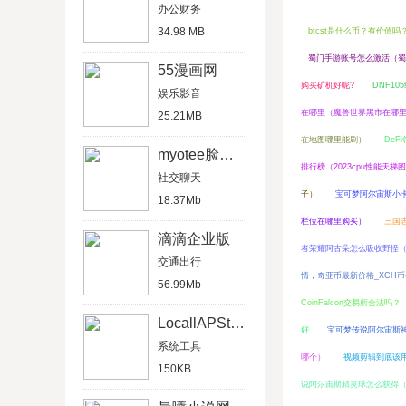
办公财务
34.98 MB
btcst是什么币？有价值吗
蜀门手游账号怎么激活（蜀
55漫画网
购买矿机好呢?
DNF10
娱乐影音
在哪里（魔兽世界黑市在哪里8
25.21MB
在地图哪里能刷）
DeF
myotee脸萌ipad版
排行榜（2023cpu性能天梯
社交聊天
子）
宝可梦阿尔宙斯小
18.37Mb
栏位在哪里购买）
三国
滴滴企业版
者荣耀阿古朵怎么吸收野怪
交通出行
情，奇亚币最新价格_XCH
56.99Mb
CoinFalcon交易所合法吗？
LocallAPStore源IOS8内购插件
好
宝可梦传说阿尔宙斯
系统工具
哪个）
视频剪辑到底该
150KB
说阿尔宙斯精灵球怎么获得