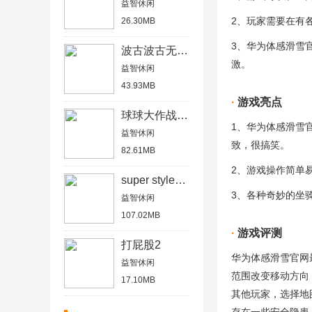
益智休闲
2、玩家需要在有
26.30MB
3、华为体感滑雪
波古波古无限糖果版2020
激。
益智休闲
43.93MB
游戏亮点
球球大作战内购破解版
1、华为体感滑雪
益智休闲
致，很搞笑。
82.61MB
2、游戏操作简单
super style中文版
3、各种奇妙的坐
益智休闲
107.02MB
游戏评测
打屁股2
华为体感滑雪官网
益智休闲
范围改变移动方向
17.10MB
其他玩家，选择地