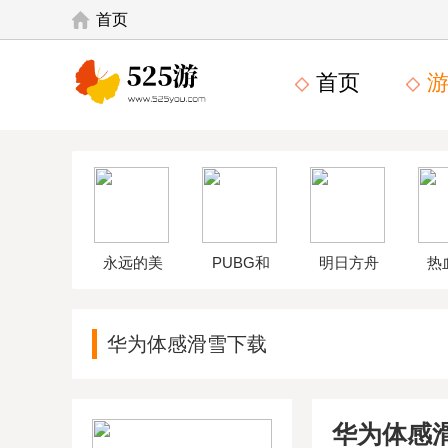
首页
首页
游
永远的美
PUBG和
明日方舟
热
味星球4破
平精英体
wikiapp
中
华为体感滑雪下载
解版
验服
华为体感