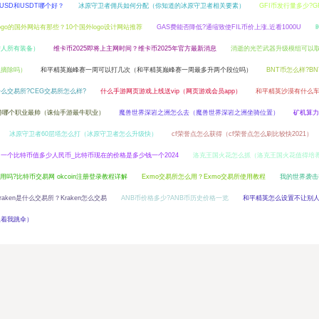
USD和USDT哪个好？
冰原守卫者佣兵如何分配（你知道的冰原守卫者相关要素）
GFI币发行量多少?G
ogo的国外网站有那些？10个国外logo设计网站推荐
GAS费能否降低?通缩致使FIL币价上涨,近看1000U
猎人所有装备）
维卡币2025即将上主网时间？维卡币2025年官方最新消息
消逝的光芒武器升级模组可以
以摘除吗）
和平精英巅峰赛一周可以打几次（和平精英巅峰赛一周最多升两个段位吗）
BNT币怎么样?B
什么交易所?CEG交易所怎么样?
什么手游网页游戏上线送vip（网页游戏会员app）
和平精英沙漠有什么
游哪个职业最帅（诛仙手游最牛职业）
魔兽世界深岩之洲怎么去（魔兽世界深岩之洲坐骑位置）
矿机算力
冰原守卫者60层塔怎么打（冰原守卫者怎么升级快）
cf荣誉点怎么获得（cf荣誉点怎么刷比较快2021）
一个比特币值多少人民币_比特币现在的价格是多少钱一个2024
洛克王国火花怎么抓（洛克王国火花值得培
能用吗?比特币交易网 okcoin注册登录教程详解
Exmo交易所怎么用？Exmo交易所使用教程
我的世界袭击
kraken是什么交易所？Kraken怎么交易
ANB币价格多少?ANB币历史价格一览
和平精英怎么设置不让别
跟着我跳伞）