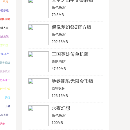
天空之山中文破解版
苹果
角色扮演
手把手教
79.5MB
p的快捷键
偶像梦幻祭2官方版
能赚人民
角色扮演
怎么出装
292.68MB
国志幻想
三国英雄传单机版
支援碎片
策略塔防
卫者游戏
47.60MB
脑系统如
怎么开十
地铁跑酷无限金币版
益智休闲
哪些币?公
123.15MB
梦幻
王者
永夜幻想
023有什
角色扮演
100MB
道的软