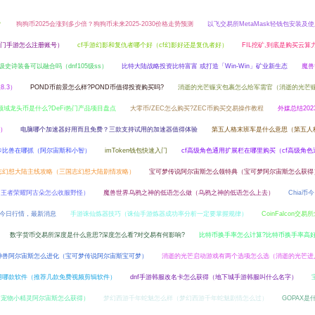
？
狗狗币2025会涨到多少倍？狗狗币未来2025-2030价格走势预测
以飞交易所MetaMask轻钱包安装及
门手游怎么注册账号）
cf手游幻影和复仇者哪个好（cf幻影好还是复仇者好）
FIL挖矿,到底是购买云算
5级史诗装备可以融合吗（dnf105级ss）
比特大陆战略投资比特富富 或打造「Win-Win」矿业新生态
魔兽
.3）
POND币前景怎么样?POND币值得投资购买吗?
消逝的光芒赈灾包裹怎么给军需官（消逝的光芒
i领域龙头币是什么?DeFi热门产品项目盘点
大零币/ZEC怎么购买?ZEC币购买交易操作教程
外媒总结202
图）
电脑哪个加速器好用而且免费？三款支持试用的加速器值得体验
第五人格末班车是什么意思（第五人
卡比兽在哪抓（阿尔宙斯和小智）
imToken钱包快速入门
cf高级角色通用扩展栏在哪里购买（cf高级角色
志幻想大陆主线攻略（三国志幻想大陆剧情攻略）
宝可梦传说阿尔宙斯怎么领特典（宝可梦阿尔宙斯怎么获得
（王者荣耀阿古朵怎么收服野怪）
魔兽世界乌鸦之神的低语怎么做（乌鸦之神的低语怎么上去）
Chia币
币今日行情，最新消息
手游诛仙炼器技巧（诛仙手游炼器成功率分析一定要掌握规律）
CoinFalcon交
数字货币交易所深度是什么意思?深度怎么看?对交易有何影响?
比特币换手率怎么计算?比特币换手率高
神兽阿尔宙斯怎么进化（宝可梦传说阿尔宙斯宝可梦）
消逝的光芒启动游戏有两个选项怎么选（消逝的光芒进
用哪款软件（推荐几款免费视频剪辑软件）
dnf手游韩服改名卡怎么获得（地下城手游韩服叫什么名字）
（宠物小精灵阿尔宙斯怎么获得）
梦幻西游千年蛇魅怎么样（梦幻西游千年蛇魅剧情怎么过）
GOPAX是