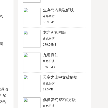
生存岛内购破解版
刺
策略塔防
30.93Mb
龙之刃官网版
角色扮演
动画一
179.69MB
九道真仙
角色扮演
165.3MB
天空之山中文破解版
角色扮演
的晃动
79.5MB
匹配
偶像梦幻祭2官方版
仍然
角色扮演