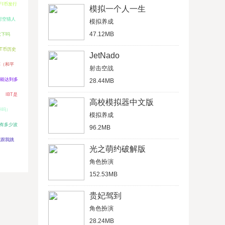
FI币发行
模拟一个人一生
时空猎人
模拟养成
47.12MB
取下吗
NT币历史
JetNado
车（和平
射击空战
能达到多
28.44MB
IBT是
高校模拟器中文版
养吗）
模拟养成
有多少波
96.2MB
人跟我跳
光之萌约破解版
角色扮演
152.53MB
贵妃驾到
角色扮演
28.24MB