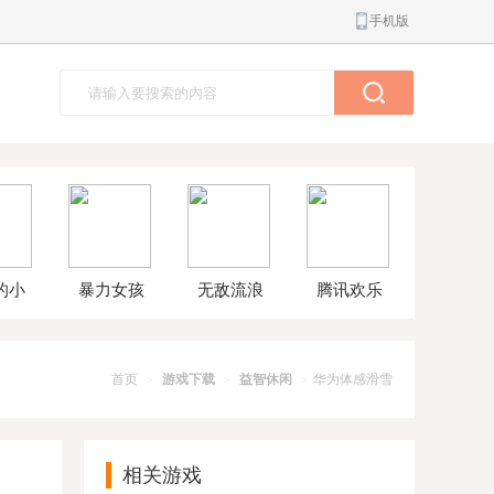
手机版
的小
暴力女孩
无敌流浪
腾讯欢乐
球大
模拟器汉
汉8无敌版
斗地主正
解版
化版
版
首页
游戏下载
益智休闲
华为体感滑雪
>
>
>
相关游戏