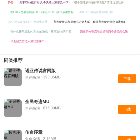
势图
关于Chia挖矿知识,今天给大家普及一下
哪个清理软件最好用?魔方清理垃圾软件
在OKEx交易所购买OKEx平台币OKB操作步骤教程
AKITA币最新价格实时行情，
(AKITA/CNY)实时汇率历史走势
宝可梦传说六尾怎么进化九尾（精灵宝可梦六尾怎么进化）
有什么开局送永久满vip的游戏（开局送vip的手游）
消逝的光芒启动游戏有两个选项怎么选
（消逝的光芒进入游戏选哪个）
同类推荐
诺亚传说官网版
393.35MB
角色扮演
下载
全民奇迹MU
875.30MB
角色扮演
下载
传奇序章
2.16MB
角色扮演