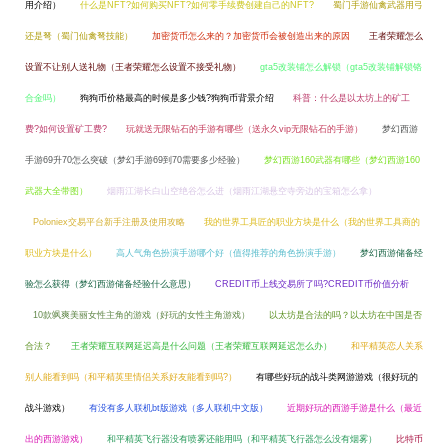
用介绍）
什么是NFT?如何购买NFT?如何零手续费创建自己的NFT?
蜀门手游仙禽武器用弓
还是弩（蜀门仙禽弩技能）
加密货币怎么来的？加密货币会被创造出来的原因
王者荣耀怎么
设置不让别人送礼物（王者荣耀怎么设置不接受礼物）
gta5改装铺怎么解锁（gta5改装铺解锁铬
合金吗）
狗狗币价格最高的时候是多少钱?狗狗币背景介绍
科普：什么是以太坊上的矿工
费?如何设置矿工费?
玩就送无限钻石的手游有哪些（送永久vip无限钻石的手游）
梦幻西游
手游69升70怎么突破（梦幻手游69到70需要多少经验）
梦幻西游160武器有哪些（梦幻西游160
武器大全带图）
烟雨江湖长白山空绝谷怎么进（烟雨江湖悬空寺旁边的宝箱怎么拿）
Poloniex交易平台新手注册及使用攻略
我的世界工具匠的职业方块是什么（我的世界工具商的
职业方块是什么）
高人气角色扮演手游哪个好（值得推荐的角色扮演手游）
梦幻西游储备经
验怎么获得（梦幻西游储备经验什么意思）
CREDIT币上线交易所了吗?CREDIT币价值分析
10款飒爽美丽女性主角的游戏（好玩的女性主角游戏）
以太坊是合法的吗？以太坊在中国是否
合法？
王者荣耀互联网延迟高是什么问题（王者荣耀互联网延迟怎么办）
和平精英恋人关系
别人能看到吗（和平精英里情侣关系好友能看到吗?）
有哪些好玩的战斗类网游游戏（很好玩的
战斗游戏）
有没有多人联机bt版游戏（多人联机中文版）
近期好玩的西游手游是什么（最近
出的西游游戏）
和平精英飞行器没有喷雾还能用吗（和平精英飞行器怎么没有烟雾）
比特币