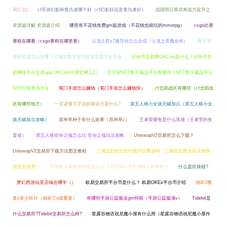
局汇总)
cf手游幻影和复仇者哪个好（cf幻影好还是复仇者好）
战国明日香武将战力提升之
资源篇详解 资源篇介绍
哪里有不花钱免费gm版游戏（不花钱也能玩的mmorpg）
csgo比赛
赛程在哪看（csgo赛程在哪里看）
云顶之弈s7魔导转怎么合成（云顶之奕魔女转）
数字货
币投资是怎么回事？正规的数字货币投资交易平台大全
比特币交易网OKCoin是什么？比特币交
易网络平台交易app.OKCoin中国官网入口
元宇宙NFT数字藏品平台有哪些？NFT数字藏品平台
APP行情查询大全
蜀门手游怎么赚钱（蜀门手游怎么赚钱快）
cf北部战区有哪些（cf北部战
区有哪些地方）
一文读懂元宇宙的驱动力是什么?
第五人格小女孩天赋加点（第五人格小女
孩天赋加点攻略）
原神草种子有什么效果（原神草c）
王者荣耀鱼是什么英雄（王者里的鱼
是谁）
第五人格宿伞之魂怎么玩 宿伞之魂玩法攻略
UniswapV2交易所怎么下载？
UniswapV2交易所下载方法图文教程
三国志幻想大陆灼烧可以叠加吗（三国志幻想大陆火烧阵
容优先培养）
手游收入最多的游戏是什么 ？2023年1月手游收入榜单前十
什么是区块链?
梦幻西游仙灵店铺在哪学（）
欧易交易所平台币是什么？ 欧易OKEx平台币介绍
崩坏3重
复s多少碎片（崩坏三s级重复）
有哪些手游公益服送gm特权（手游公益服满v）
Tidebit是
什么交易所?Tidebit交易所怎么样?
星露谷物语祝尼魔小屋有什么用（星露谷物语祝尼魔小屋作