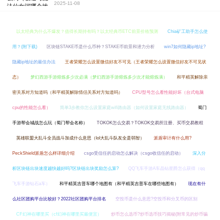
2025-11-08
以太经典为什么不爆发？值得长期持有吗？以太经典币ETC前景价格预测
Chia矿工助手怎么使
用？(附下载)
区块链STAKE币是什么币种？STAKE币前景和潜力分析
win7如何隐藏ip地址?
隐藏ip地址的最佳办法
王者荣耀怎么设置微信好友不可见（王者荣耀怎么设置微信好友不可见状
态）
梦幻西游手游熔炼多少次必满（梦幻西游手游熔炼多少次才能熔炼满）
和平精英解除亲
密关系对方知道吗（和平精英解除情侣关系对方知道吗）
CPU型号怎么看性能好坏（台式电脑
cpu的性能怎么看）
简单3步教你怎么设置家庭wifi路由器（如何设置家庭无线路由器）
蜀门
手游帮会城战怎么玩（蜀门帮会名称）
TOKOK怎么交易？TOKOK交易所注册、买币交易教程
英雄联盟大乱斗全员战斗加成什么意思（lol大乱斗队友全是弱智）
派盾审计有什么用?
PeckShield派盾怎么样详细介绍
csgo受信任的启动怎么解决（csgo收信任的启动）
深入分
析区块链出块速度越快越好吗?区块链出块奖励怎么算?
QQ飞车手游A车晶钻星爵怎么获得（qq
飞车手游钻石a车）
和平精英吉普车哪个地图有（和平精英吉普车在哪些地图有）
现在有什
么社区团购平台比较好？2022社区团购平台排名
空投币是什么意思?空投币和分叉币的区别
CF幻神在哪里买（cf幻神在哪里买最便宜）
炒币怎么选币?炒币选币技巧揭秘(附常见的炒币骗