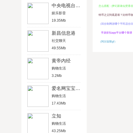
中央电视台直播
怎么搭配（梦幻新诛仙焚香
娱乐影音
特币之父到底是谁？比特币
19.35Mb
（回合制网游哪个平民适合
新昌信息港
手游折扣app平台哪个靠谱
社交聊天
（阿尔宙斯gf）
49.55Mb
黄帝内经
购物生活
3.2Mb
爱名网宝宝起名
购物生活
17.43Mb
立知
购物生活
43.25Mb