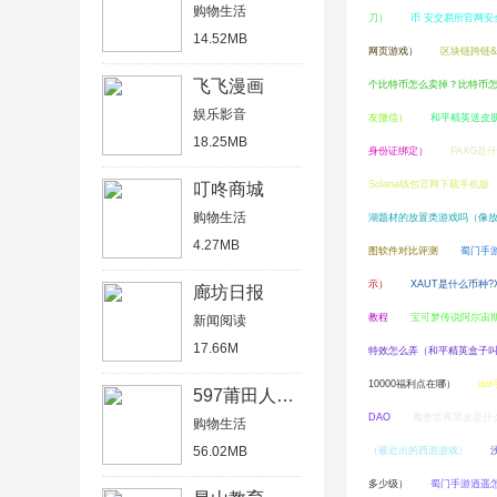
购物生活
刀）
币 安交易所官网安
14.52MB
网页游戏）
区块链跨链
飞飞漫画
个比特币怎么卖掉？比特币
娱乐影音
友微信）
和平精英送皮
18.25MB
身份证绑定）
PAXG是
Solana钱包官网下载手机版
叮咚商城
购物生活
湖题材的放置类游戏吗（像
4.27MB
图软件对比评测
蜀门手
示）
XAUT是什么币种?
廊坊日报
教程
宝可梦传说阿尔宙
新闻阅读
17.66M
特效怎么弄（和平精英盒子
10000福利点在哪）
dn
597莆田人才网
DAO
魔兽世界黑金是什
购物生活
56.02MB
（最近出的西游游戏）
多少级）
蜀门手游逍遥