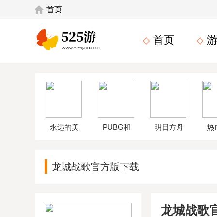
首页
首页
游
永远的美
PUBG和
明日方舟
热
味星球4破
平精英体
wikiapp
中
龙城战歌官方版下载
解版
验服
龙城战歌