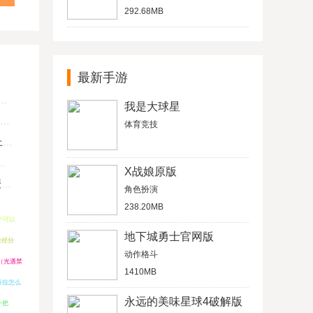
292.68MB
最新手游
我是大球星
体育竞技
U
X战娘原版
键
角色扮演
238.20MB
用户可以
地下城勇士官网版
途径分
动作格斗
（光遇禁
1410MB
泰拉怎么
永远的美味星球4破解版
一把