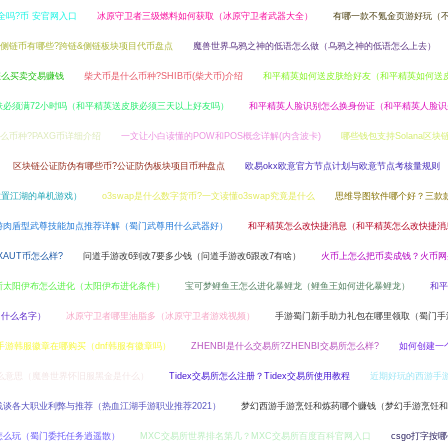
全吗?币 安官网入口
冰原守卫者三级燃料如何获取（冰原守卫者武器大全）
有哪一款不氪金页游好玩（
&侧链币有哪些?跨链&侧链板块项目代币盘点
魔兽世界乌鸦之神的低语怎么做（乌鸦之神的低语怎么上去）
怎么买卖交易赚钱
柴犬币是什么币种?SHIB币(柴犬币)介绍
和平精英如何送皮肤给好友（和平精英如何送
肤必须满72小时吗（和平精英送皮肤必须三天以上好友吗）
和平精英人脸识别怎么换身份证（和平精英人脸识
什么币种?PAXG币详细介绍
一文让小白读懂的POW和POS概念详解(内含波卡)
哪些钱包支持Solana区块
区块链公证防伪有哪些币?公证防伪板块项目币种盘点
欧易okx欧意官方节点计划与欧意节点考核量规则
放置江湖的单机游戏）
o3swap是什么数字货币?一文读懂o3swap究竟是什么
思维导图软件哪个好？三款
游肉盾型武尊技能加点推荐详解（蜀门武尊用什么武器好）
和平精英怎么改快捷消息（和平精英怎么改快捷消
XAUT币怎么样?
问道手游改6到改7要多少钱（问道手游改6跟改7有啥）
火币上怎么把币卖成钱？火币网
斯太阳伊布怎么进化（太阳伊布进化条件）
宝可梦鲤鱼王怎么进化暴鲤龙（鲤鱼王如何进化暴鲤龙）
和平
叫什么名字）
冰原守卫者哪里油脂多（冰原守卫者游戏视频）
手游蜀门新手助力礼包在哪里领取（蜀门手
f手游韩服徽章在哪购买（dnf韩服有徽章吗）
ZHENBI是什么交易所?ZHENBI交易所怎么样?
如何创建一
么意思（魔兽世界怀旧服黑金是什么）
Tidex交易所怎么注册？Tidex交易所使用教程
近期好玩的西游手
浅谈各大职业利弊与推荐（热血江湖手游职业推荐2021）
梦幻西游手游烹饪和炼药哪个赚钱（梦幻手游烹饪和
怎么玩（蜀门委托任务逍遥散）
MXC交易所世界排名第几？MXC交易所百度百科官网入口
csgo打字按