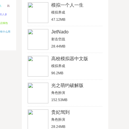
模拟一个人一生
化
比
模拟养成
的人多
47.12MB
节点钱包
JetNado
有什么用
射击空战
28.44MB
高校模拟器中文版
模拟养成
96.2MB
光之萌约破解版
角色扮演
152.53MB
贵妃驾到
角色扮演
28.24MB