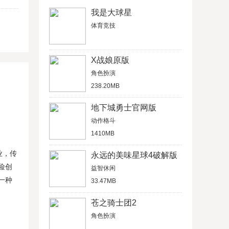
我是大球星
体育竞技
X战娘原版
角色扮演
238.20MB
地下城勇士官网版
动作格斗
1410MB
业，传
永远的美味星球4破解版
险创
益智休闲
一种
33.47MB
苍之骑士团2
角色扮演