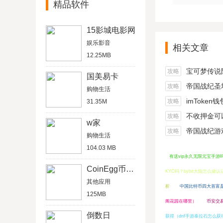
精品软件
15影城电影网
娱乐影音
相关文章
12.25MB
宝可梦传说阿尔宙
攻略
国美易卡
帝国战纪圣坛
攻略
购物生活
imToken
攻略
31.35M
不收押金可以在家做的
攻略
w家
帝国战纪游戏船
攻略
购物生活
104.03 MB
有送vip永久无限元宝手游
CoinEgg币蛋网
KYC吗？bybit大陆怎么做认
其他应用
析
中国比特币四大首富
125MB
阁花园在哪里）
币安交
倒数日
获得（dnf手游泰拉石怎么获