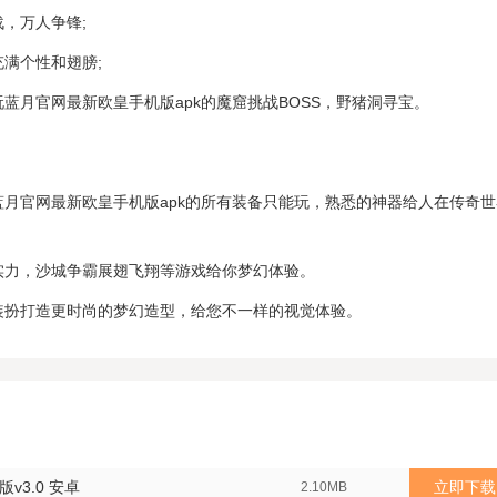
战，万人争锋;
充满个性和翅膀;
玩蓝月官网最新欧皇手机版apk的魔窟挑战BOSS，野猪洞寻宝。
蓝月官网最新欧皇手机版apk的所有装备只能玩，熟悉的神器给人在传奇
实力，沙城争霸展翅飞翔等游戏给你梦幻体验。
装扮打造更时尚的梦幻造型，给您不一样的视觉体验。
v3.0 安卓
立即下载
2.10MB