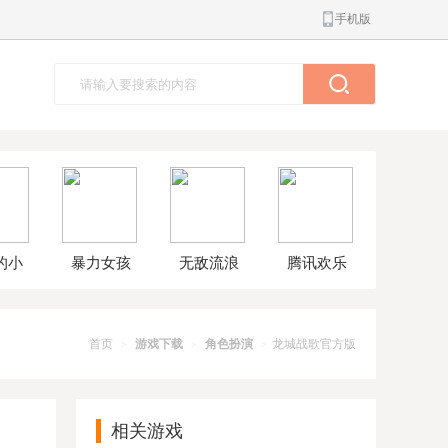
手机版
的小
暴力女孩
无敌流浪
腾讯欢乐
球大
模拟器汉
汉8无敌版
斗地主正
解版
化版
版
首页
游戏下载
角色扮演
龙城战歌官方版
>
>
>
相关游戏