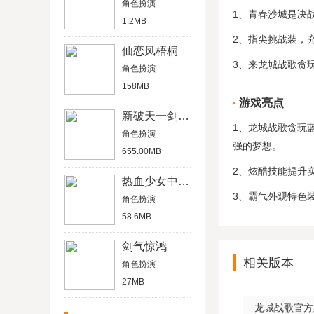
角色扮演
1、青春沙城是决
1.2MB
2、指尖挑战装，
仙恋凤梧桐
3、来龙城战歌贪
角色扮演
158MB
游戏亮点
新破天一剑官网版
1、龙城战歌贪玩
角色扮演
强的梦想。
655.00MB
2、炫酷技能提升
热血少女中文数字版
3、霸气外观特色
角色扮演
58.6MB
剑气惊鸿
相关版本
角色扮演
27MB
龙城战歌官方版