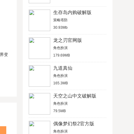
生存岛内购破解版
策略塔防
30.93Mb
龙之刃官网版
角色扮演
世界变
179.69MB
九道真仙
角色扮演
165.3MB
天空之山中文破解版
角色扮演
79.5MB
偶像梦幻祭2官方版
角色扮演