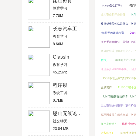
昆山教育
（csgo怎么打字）
蜀门
教育学习
虚拟币交易平台排行
N
7.70M
棒棒柴极品性格是什么（洛
长春汽车工业高等专科学校
nfc打开的详细步骤
Ju
教育学习
次元手游有哪些（非常好玩
8.66M
塔分配给谁（消逝的光芒2任
ClassIn
特技）
消逝的光芒2无
教育学习
地址多少?PUSH币属于什么
45.25Mb
DOT币怎么买?波卡DOT
程序锁
合成资产
TUSD币哪个
系统工具
UNI币最新价格行情，U
0.7Mb
以太币和比特币哪个更有价值
恩山无线论坛免邀请码版
克王国多灵主怎么合成（洛
社交聊天
作用是什么?
比特币钱包
23.04 MB
对方账号）
问道手游力