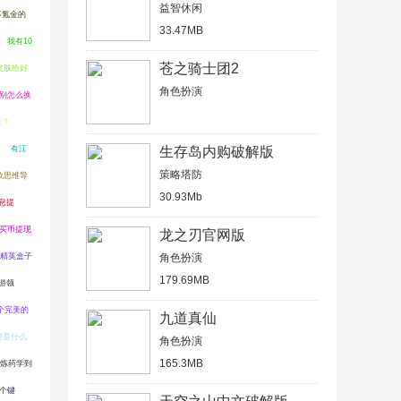
益智休闲
不氪金的
33.47MB
我有10
苍之骑士团2
皮肤给好
角色扮演
别怎么换
链？
有江
生存岛内购破解版
策略塔防
款思维导
30.93Mb
息提
买币提现
龙之刃官网版
精英盒子
角色扮演
179.69MB
游领
个完美的
九道真仙
游是什么
角色扮演
165.3MB
炼药学到
哪个键