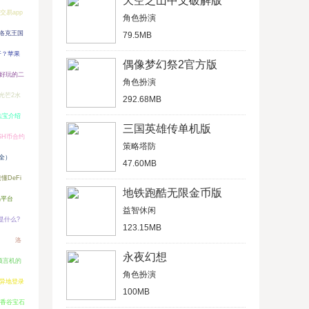
天空之山中文破解版
易app
角色扮演
洛克王国
79.5MB
开？苹果
偶像梦幻祭2官方版
好玩的二
角色扮演
光芒2水
292.68MB
法宝介绍
三国英雄传单机版
SH币合约
策略塔防
全）
47.60MB
DeFi
地铁跑酷无限金币版
易平台
益智休闲
是什么?
123.15MB
）
洛
永夜幻想
预言机的
角色扮演
异地登录
100MB
香谷宝石