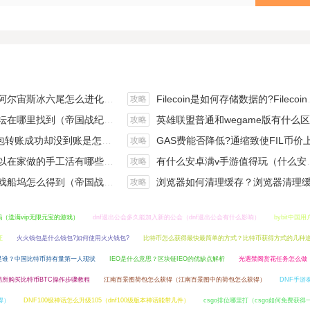
斯冰六尾怎么进化（宝可梦冰六尾怎么得）
Filecoin是如何存储数据的?Filecoin的价值体现和未来前景分析
攻略
在哪里找到（帝国战纪游戏攻略）
英雄联盟普通和wegame版有什么区别（英雄联盟wegame版和英雄联盟）
攻略
钱包转账成功却没到账是怎么回事?
GAS费能否降低?通缩致使FIL币价上涨,近看1000
攻略
手工活有哪些？四个可以操作的小项目真是可靠
有什么安卓满v手游值得玩（什么安卓手游好玩）
攻略
坞怎么得到（帝国战纪战役攻略）
浏览器如何清理缓存？浏览器清理缓存快捷
攻略
吗（送满vip无限元宝的游戏）
dnf退出公会多久能加入新的公会（dnf退出公会有什么影响）
bybit中国
证
火火钱包是什么钱包?如何使用火火钱包?
比特币怎么获得最快最简单的方式？比特币获得方式的几种
是谁？中国比特币持有量第一人现状
IEO是什么意思？区块链IEO的优缺点解析
光遇禁阁赏花任务怎么做
易所购买比特币BTC操作步骤教程
江南百景图荷包怎么获得（江南百景图中的荷包怎么获得）
DNF手游
得）
DNF100级神话怎么升级105（dnf100级版本神话能带几件）
csgo排位哪里打（csgo如何免费获得