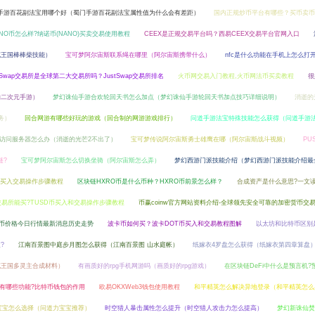
手游百花副法宝用哪个好（蜀门手游百花副法宝属性值为什么会有差距）
国内正规炒币平台有哪些？买币卖币交
ANO币怎么样?纳诺币(NANO)买卖交易使用教程
CEEX是正规交易平台吗？西易CEEX交易平台官网入口
克王国棒棒柴技能）
宝可梦阿尔宙斯联系绳在哪里（阿尔宙斯携带什么）
nfc是什么功能在手机上怎么打
stSwap交易所是全球第二大交易所吗？JustSwap交易所排名
火币网交易入门教程,火币网法币买卖教程
很
的二次元手游）
梦幻诛仙手游合欢轮回天书怎么加点（梦幻诛仙手游轮回天书加点技巧详细说明）
消逝的
务）
回合网游有哪些好玩的游戏（回合制的网游游戏排行）
问道手游法宝特殊技能怎么获得（问道手游
法访问服务器怎么办（消逝的光芒2不出了）
宝可梦传说阿尔宙斯勇士雄鹰在哪（阿尔宙斯战斗视频）
PU
链?
宝可梦阿尔宙斯怎么切换坐骑（阿尔宙斯怎么弄）
梦幻西游门派技能介绍（梦幻西游门派技能介绍最
币买入交易操作步骤教程
区块链HXRO币是什么币种？HXRO币前景怎么样？
合成资产是什么意思?一文读懂
交易所能买?TUSD币买入和交易操作步骤教程
币赢coinw官方网站资料介绍-全球领先安全可靠的加密货币交
NI币价格今日行情最新消息历史走势
波卡币如何买？波卡DOT币买入和交易教程图解
以太坊和比特币区别
?
江南百景图中庭步月图怎么获得（江南百景图 山水庭帐）
纸嫁衣4罗盘怎么获得（纸嫁衣第四章算盘
克王国多灵主合成材料）
有画质好的rpg手机网游吗（画质好的rpg游戏）
在区块链DeFi中什么是预言机?
有哪些功能?比特币钱包的作用
欧易OKXWeb3钱包使用教程
和平精英怎么解决异地登录（和平精英怎么
宝宝怎么选择（问道力宝宝推荐）
时空猎人暴击属性怎么提升（时空猎人攻击力怎么提高）
梦幻新诛仙焚