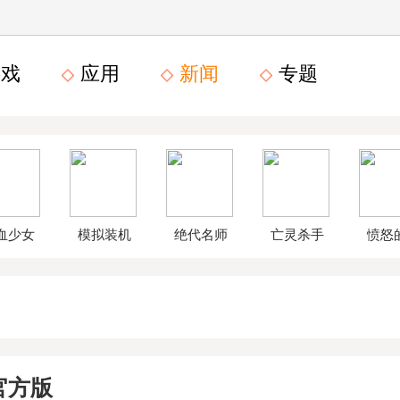
戏
应用
新闻
专题
血少女
模拟装机
绝代名师
亡灵杀手
愤怒
文数字
公司破解
无限曲玉
鸟星
版
版
版
战2破
官方版