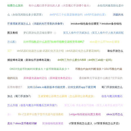
续费怎么算的
有什么魔幻类手游玩的人多（大型魔幻手游哪个最火）
永劫无间最高段位是什
么（永劫无间段位多少算厉害）
dnf护石三个位置是随便放吗（dnf护石放的位置）
消逝的光
芒查理家房顶怎么上（消逝的光芒理查的录像带）
imtoken钱包备份在哪里？imtoken备份钱包
图文教程
梦幻西游仙灵店铺在哪学（）
第五人格牛仔天赋加点（第五人格牛仔人格天赋搭配
怎么配）
比特币指数是什么意思?比特币指数交易投资靠谱吗?
elon是什么币?elon在哪里
买?
dnf武器幻化该怎么做-武器幻化方法介绍（dnf武器幻化怎么弄要花钱吗）
诛仙手游怎么
捕捉稀有花魅（新诛仙手游稀有花魅）
dnf跨三为什么要分A和B（dnf跨三ab能一起吗）
OKEX充提币到账时间要多久？提币限额最高多少？
币圈合约如何判断涨跌？10U币圈合约最
稳的玩法
原神凝光该如何定位（原神凝光角色定位）
通俗解释元宇宙是什么概念?元宇宙的
应用有哪些?
比特儿Gate.io最新版本功能优势，比特交易所app下载官网
蜀门手游技能怎么
加点（蜀门手游加7）
王者荣耀公孙离怎么获得（怎么获得公孙离皮肤）
创造与魔法附魔石
怎么升级（创造与魔法中附魔石怎样升级?）
第五人格 求生者技巧攻略（第五人格求生者技巧大
全）
Bit-Z交易平台数字货币充值与提现教程
Ledger钱包初始化图文教程
okex法币怎么
卖出？okex卖币教程详解
区块链钱包发展史
cf荣誉系统怎么进入（cf荣誉系统怎么开启）