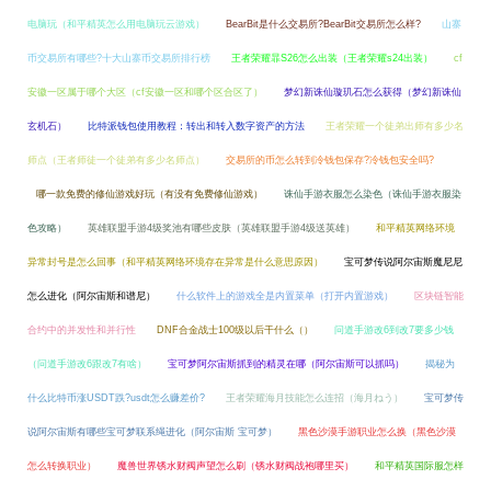
电脑玩（和平精英怎么用电脑玩云游戏）
BearBit是什么交易所?BearBit交易所怎么样?
山寨
币交易所有哪些?十大山寨币交易所排行榜
王者荣耀暃S26怎么出装（王者荣耀s24出装）
cf
安徽一区属于哪个大区（cf安徽一区和哪个区合区了）
梦幻新诛仙璇玑石怎么获得（梦幻新诛仙
玄机石）
比特派钱包使用教程：转出和转入数字资产的方法
王者荣耀一个徒弟出师有多少名
师点（王者师徒一个徒弟有多少名师点）
交易所的币怎么转到冷钱包保存?冷钱包安全吗?
哪一款免费的修仙游戏好玩（有没有免费修仙游戏）
诛仙手游衣服怎么染色（诛仙手游衣服染
色攻略）
英雄联盟手游4级奖池有哪些皮肤（英雄联盟手游4级送英雄）
和平精英网络环境
异常封号是怎么回事（和平精英网络环境存在异常是什么意思原因）
宝可梦传说阿尔宙斯魔尼尼
怎么进化（阿尔宙斯和谱尼）
什么软件上的游戏全是内置菜单（打开内置游戏）
区块链智能
合约中的并发性和并行性
DNF合金战士100级以后干什么（）
问道手游改6到改7要多少钱
（问道手游改6跟改7有啥）
宝可梦阿尔宙斯抓到的精灵在哪（阿尔宙斯可以抓吗）
揭秘为
什么比特币涨USDT跌?usdt怎么赚差价?
王者荣耀海月技能怎么连招（海月ねう）
宝可梦传
说阿尔宙斯有哪些宝可梦联系绳进化（阿尔宙斯 宝可梦）
黑色沙漠手游职业怎么换（黑色沙漠
怎么转换职业）
魔兽世界锈水财阀声望怎么刷（锈水财阀战袍哪里买）
和平精英国际服怎样