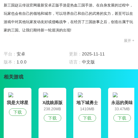
新三国赵云传说官网最新安卓正版手游是热血三国手游。在自身发展的过程中，
玩家也会有自己的领地和城市，可以培养自己和自己的武将的实力，甚至可以在
游戏中对其他玩家发动友好或侵略战争，在经历了三国故事之后，创造出属于玩
家的三国。让我们期待新一轮巡演的出现!
游戏特色
展开 +
1、新三国赵云传说官网最新安卓正版手游采用三国历史经典故事
2、特色上帝将投入战斗
平台：
安卓
更新：
2025-11-11
3、儿童被分成漂亮的同伴
版本：
1.0.0
语言：
中文版
游戏亮点
1、三国真人真事，符合历史玩法，设置官阶和分封制度，体验三国时期真正的
相关游戏
高手体验，实现争霸!
2、新三国赵云传说官网最新安卓正版手游的三个国家各具特色的神将和士兵帮
助突破合作。原置法不用肝不氪也能成为厉害高手!
我是大球星
X战娘原版
地下城勇士
永远的美味
3、脱下铠甲，享受家庭幸福。培养孩子，分隔都城;搜索广场城市，结交美女!
官网版
星球4破解版
238.20MB
1410MB
33.47MB
下载
下载
下载
下载