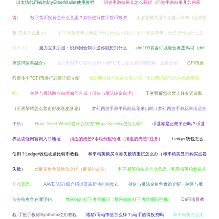
以太坊代币钱包MyEtherWallet使用教程
问道手游白果儿怎么获得（问道手游白果儿如何获
得）
数字货币投资是什么意思？如何进行数字货币投资
王者荣耀关系怎么显示出来（王者荣
耀 关系怎么显示）
和平精英赛季手册总积分为什么不能用（和平精英赛季手册总积分为什么兑
换不了）
魔力宝贝手游：说到回合制手游你能想到什么
dnf105装备可以融合奥兹玛吗（dnf
奥茨玛装备融合）
热点币(WFC)是什么币？WFC币上架交易所和官网、总量介绍
GFI币发
行量多少?GFI币发行总量详细介绍
梦幻西游炼气化神加多少蓝（梦幻西游炼气化神套值得买
吗）
创造与魔法咬金白虎如何合成（创造与魔法破金白虎）
王者荣耀怎么禁止好友送皮肤
（王者荣耀怎么禁止好友送皮肤呢）
梦幻西游手游平民能玩花果山吗（梦幻西游手游花果山适合
平民）
Hope Seed Wallet是什么钱包?Hope Seed钱包怎么样?
币世界是正规平台吗？币世
界区块链网官网入口地址
消逝的光芒2水塔分配给谁（消逝的光芒2任务）
Ledger钱包怎么
使用？Ledger钱包收发比特币教程
和平精英购买点券失败请重试怎么办（和平精英显示购买点卷
失败）
cf麻雀角色属性怎么样（麻雀的皮肤）
和平精英粉装是什么意思（和平精英粉套装是
什么意思）
AAVE V3详细介绍以及最新功能的发布
创造与魔法金枪鱼食谱介绍（创造与魔
法金枪鱼鱼在哪里钓）
苹果6s能打王者荣耀吗（苹果6s能打王者荣耀吗手机）
DeFi项目教
程:手把手教你Synthetix使用教程
猪猪币pig市值怎么样？pig币值得投资吗
和平精英怎么用