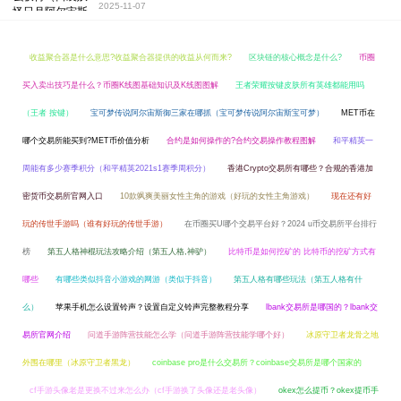
2025-11-07
收益聚合器是什么意思?收益聚合器提供的收益从何而来?
区块链的核心概念是什么?
币圈
买入卖出技巧是什么？币圈K线图基础知识及K线图图解
王者荣耀按键皮肤所有英雄都能用吗
（王者 按键）
宝可梦传说阿尔宙斯御三家在哪抓（宝可梦传说阿尔宙斯宝可梦）
MET币在
哪个交易所能买到?MET币价值分析
合约是如何操作的?合约交易操作教程图解
和平精英一
周能有多少赛季积分（和平精英2021s1赛季周积分）
香港Crypto交易所有哪些？合规的香港加
密货币交易所官网入口
10款飒爽美丽女性主角的游戏（好玩的女性主角游戏）
现在还有好
玩的传世手游吗（谁有好玩的传世手游）
在币圈买U哪个交易平台好？2024 u币交易所平台排行
榜
第五人格神棍玩法攻略介绍（第五人格,神驴）
比特币是如何挖矿的 比特币的挖矿方式有
哪些
有哪些类似抖音小游戏的网游（类似于抖音）
第五人格有哪些玩法（第五人格有什
么）
苹果手机怎么设置铃声？设置自定义铃声完整教程分享
lbank交易所是哪国的？lbank交
易所官网介绍
问道手游阵营技能怎么学（问道手游阵营技能学哪个好）
冰原守卫者龙骨之地
外围在哪里（冰原守卫者黑龙）
coinbase pro是什么交易所？coinbase交易所是哪个国家的
cf手游头像老是更换不过来怎么办（cf手游换了头像还是老头像）
okex怎么提币？okex提币手