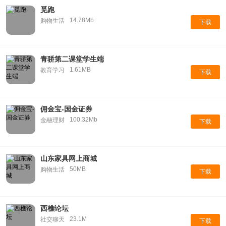
觅跑
14.78Mb
购物生活
下载
青骄第二课堂学生端
1.61MB
教育学习
下载
佣金宝-国金证券
100.32Mb
金融理财
下载
山东家具网上商城
50MB
购物生活
下载
西樵论坛
23.1M
社交聊天
下载