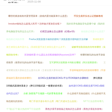
2025-11-08
哪些经典游戏有内置管理菜单（游戏内置功能菜单什么意思）
币安交易所实名认证图解教程
Imtoken钱包怎么提现人民币？怎样做才更加安全呢？
我的世界电脑版背包是哪个键（我的世
界电脑版背包旁边怎么打开）
幻塔艾达骑士怎么获得（幻塔a-03）
钱包助记词是什么意思?
钱包助记词的作用
Firefox浏览器显示储存的密码？浏览器显示密码的方法详解
英雄联盟手
游王者段位条件是什么（英雄联盟手游王者段位是什么水平）
破解带拾取回收的传奇有哪些（实
物回收传奇）
区块链科普:什么是以太坊私钥储存(Keystore)文件?
有哪些耐玩的仙侠手游值
得推荐（推荐好玩的仙侠手游不氪金）
宝可梦阿尔宙斯路卡利欧在哪抓（阿尔宙斯获得）
王
者荣耀全国大赛标志怎么显示出来（王者全国大赛有啥用）
手游和端游同步的游戏有哪些（手游
跟端游互通的游戏有哪些）
在OKEx交易所购买OKEx平台币OKB操作步骤教程
梦幻西游
100级武器满伤害多少（梦幻100级武器 一般要好多伤害）
如何进行OKEx期权交易?OKEx期权
合约怎么玩?
分析:加密资产引领新一代的零售投资者
什么游戏不充钱也能玩（什么游戏不充
钱也能玩的游戏）
蜀门手游天谴令有什么用（蜀门天谴令怎么连发）
NFT行业趋势有哪几
个?盘点7个最火热的NFT行业趋势
黑色沙漠手游祝福之地知识怎么获得（黑色沙漠送东首饰）