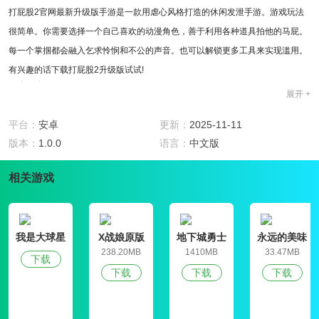
打屁股2官网最新升级版手游是一款用虐心风格打造的休闲发泄手游。游戏玩法
很简单。你需要选择一个自己喜欢的动漫角色，善于利用各种道具拍他的马屁。
每一个掌掴都会融入乞求怜悯和不公的声音。也可以解锁更多工具来实现滥用。
有兴趣的话下载打屁股2升级版试试!
游戏玩法
展开 +
1、游戏加载完成后，点击“游戏开始”开始游戏。
2、游戏中左键拖动道具打屁股，拖动速度越快得分越高。
平台：
安卓
更新：
2025-11-11
3、教个讨厌鬼，打他屁股。
版本：
1.0.0
语言：
中文版
4、游戏特色丰富的场景供你选择;
相关游戏
5、为您创建多个角色;
6、获得积分，更上一层楼。
游戏评测
有没有人想教训教训?打屁股2官网最新升级版手游会给你一个很好的教训。拼出
我是大球星
X战娘原版
地下城勇士
永远的美味
你讨厌的人的长相，填上他(她)的名字，就可以进入打屁股游戏了。你讨厌的人
官网版
星球4破解版
238.20MB
1410MB
33.47MB
下载
会老老实实的让你打他(她)屁股，只要你百分之一百的发力就能得满分。
下载
下载
下载