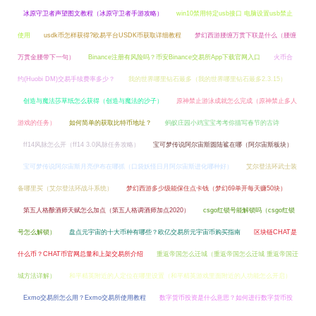
冰原守卫者声望图文教程（冰原守卫者手游攻略）
win10禁用特定usb接口 电脑设置usb禁止
使用
usdk币怎样获得?欧易平台USDK币获取详细教程
梦幻西游腰缠万贯下联是什么（腰缠
万贯金腰带下一句）
Binance注册有风险吗？币安Binance交易所App下载官网入口
火币合
约(Huobi DM)交易手续费率多少？
我的世界哪里钻石最多（我的世界哪里钻石最多2.3.15）
创造与魔法莎草纸怎么获得（创造与魔法的沙子）
原神禁止游泳成就怎么完成（原神禁止多人
游戏的任务）
如何简单的获取比特币地址？
蚂蚁庄园小鸡宝宝考考你描写春节的古诗
ff14风脉怎么开（ff14 3.0风脉任务攻略）
宝可梦传说阿尔宙斯圆陆鲨在哪（阿尔宙斯板块）
宝可梦传说阿尔宙斯月亮伊布在哪抓（口袋妖怪日月阿尔宙斯进化哪种好）
艾尔登法环武士装
备哪里买（艾尔登法环战斗系统）
梦幻西游多少级能保住点卡钱（梦幻69单开每天赚50块）
第五人格酿酒师天赋怎么加点（第五人格调酒师加点2020）
csgo红锁号能解锁吗（csgo红锁
号怎么解锁）
盘点元宇宙的十大币种有哪些？欧亿交易所元宇宙币购买指南
区块链CHAT是
什么币？CHAT币官网总量和上架交易所介绍
重返帝国怎么迁城（重返帝国怎么迁城 重返帝国迁
城方法详解）
和平精英附近的人定位在哪里设置（和平精英游戏里面附近的人功能怎么开启）
Exmo交易所怎么用？Exmo交易所使用教程
数字货币投资是什么意思？如何进行数字货币投