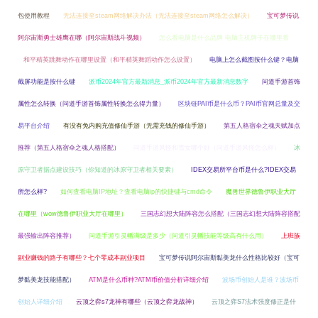
包使用教程
无法连接至steam网络解决办法（无法连接至steam网络怎么解决）
宝可梦传说
阿尔宙斯勇士雄鹰在哪（阿尔宙斯战斗视频）
怎么看电脑是什么品牌 电脑主机牌子在哪里看
和平精英跳舞动作在哪里设置（和平精英舞蹈动作怎么设置）
电脑上怎么截图按什么键？电脑
截屏功能是按什么键
派币2024年官方最新消息_派币2024年官方最新消息数字
问道手游首饰
属性怎么转换（问道手游首饰属性转换怎么得力量）
区块链PAI币是什么币？PAI币官网总量及交
易平台介绍
有没有免内购充值修仙手游（无需充钱的修仙手游）
第五人格宿伞之魂天赋加点
推荐（第五人格宿伞之魂人格搭配）
问道手游风怪和雪女哪个好（问道手游风怪怎么样）
冰
原守卫者据点建设技巧（你知道的冰原守卫者相关要素）
IDEX交易所平台币是什么?IDEX交易
所怎么样?
如何查看电脑IP地址？查看电脑ip的快捷键与cmd命令
魔兽世界德鲁伊职业大厅
在哪里（wow德鲁伊职业大厅在哪里）
三国志幻想大陆阵容怎么搭配（三国志幻想大陆阵容搭配
最强输出阵容推荐）
问道手游引灵幡满级是多少（问道引灵幡技能等级高有什么用）
上班族
副业赚钱的路子有哪些？七个零成本副业项目
宝可梦传说阿尔宙斯黏美龙什么性格比较好（宝可
梦黏美龙技能搭配）
ATM是什么币种?ATM币价值分析详细介绍
波场币创始人是谁？波场币
创始人详细介绍
云顶之弈s7龙神有哪些（云顶之弈龙战神）
云顶之弈S7法术强度修正是什