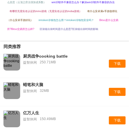
么意思（云顶之弈法强加成系数）
win10软件不兼容怎么办？解决win10软件不兼容的办法
有哪些无需实名认证的mmo游戏（无需实名认证的moba游戏）
有什么安卓满v手游值得玩
（什么安卓手游好玩）
imtoken冷钱包怎么用？imtoken冷钱包安全吗？
Bitso是什么交易
所?Bitso交易所怎么样?
区块链出块时间是什么意思?区块链出块时间的影响
同类推荐
厨房战争cooking battle
250.71MB
益智休闲
下载
蜡笔和大脑
32MB
益智休闲
下载
亿万人生
150.49MB
益智休闲
下载