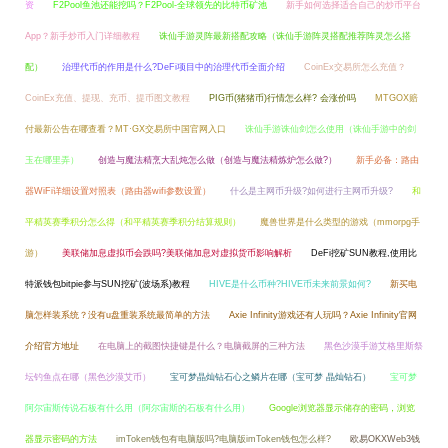
资
F2Pool鱼池还能挖吗？F2Pool-全球领先的比特币矿池
新手如何选择适合自己的炒币平台
App？新手炒币入门详细教程
诛仙手游灵阵最新搭配攻略（诛仙手游阵灵搭配推荐阵灵怎么搭
配）
治理代币的作用是什么?DeFi项目中的治理代币全面介绍
CoinEx交易所怎么充值？
CoinEx充值、提现、充币、提币图文教程
PIG币(猪猪币)行情怎么样? 会涨价吗
MTGOX赔
付最新公告在哪查看？MT·GX交易所中国官网入口
诛仙手游诛仙剑怎么使用（诛仙手游中的剑
玉在哪里弄）
创造与魔法精烹大乱炖怎么做（创造与魔法精炼炉怎么做?）
新手必备：路由
器WiFi详细设置对照表（路由器wifi参数设置）
什么是主网币升级?如何进行主网币升级?
和
平精英赛季积分怎么得（和平精英赛季积分结算规则）
魔兽世界是什么类型的游戏（mmorpg手
游）
美联储加息虚拟币会跌吗?美联储加息对虚拟货币影响解析
DeFi挖矿SUN教程,使用比
特派钱包bitpie参与SUN挖矿(波场系)教程
HIVE是什么币种?HIVE币未来前景如何?
新买电
脑怎样装系统？没有u盘重装系统最简单的方法
Axie Infinity游戏还有人玩吗？Axie Infinity官网
介绍官方地址
在电脑上的截图快捷键是什么？电脑截屏的三种方法
黑色沙漠手游艾格里斯祭
坛钓鱼点在哪（黑色沙漠艾币）
宝可梦晶灿钻石心之鳞片在哪（宝可梦 晶灿钻石）
宝可梦
阿尔宙斯传说石板有什么用（阿尔宙斯的石板有什么用）
Google浏览器显示储存的密码，浏览
器显示密码的方法
imToken钱包有电脑版吗?电脑版imToken钱包怎么样?
欧易OKXWeb3钱