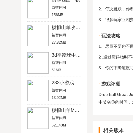
益智休闲
2、每次跳跃，你
156MB
3、很多玩家互相
模拟山羊收获日无限山羊版
益智休闲
玩法攻略
27.82MB
1、尽量不要碰不
3d平衡球中文版
2 .通过障碍物
益智休闲
3、你的下降速度
51MB
233小游戏红包版
游戏评测
益智休闲
Drop Ball 
13.92MB
中节省你的时间，
模拟山羊MMO解锁版
益智休闲
621.43M
相关版本