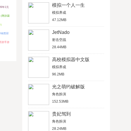
模拟一个人一生
09年1元
模拟养成
（阿尔宙
47.12MB
游）
JetNado
师椒图获
射击空战
西游手游
28.44MB
高校模拟器中文版
模拟养成
96.2MB
光之萌约破解版
角色扮演
152.53MB
贵妃驾到
角色扮演
28.24MB