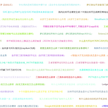
梦 晶灿钻石）
学生用的思维导图软件哪个好（适合学生党的做思维导图的软件）
梦幻诛仙手游最强门
GXC是什么币种?公信宝/GXC币前景和未来价值分析
国内比特币去哪里交易？中国比特币交易网官网地
化（我的世界创艺修仙功法有什么用）
冰原守卫者材料有什么作用（冰原守卫者手游攻略）
MetaMask
光芒2给不给哈肯钥匙（消逝的光芒2cv）
币圈投资数字货币必备APP有哪些?_币圈交易平台app排名
王者
者荣耀注销账号以后还能重新注册吗）
梦幻西游结拜有什么好处（梦幻西游结拜的npc叫什么）
Solana
币
和平精英压枪往上飘该怎么调灵敏度（2023年无后坐力灵敏度分享码）
什么是代币合约?ERC20代币
何参与SOL项目(以raydium为例)
星图交易所怎么样？SAEX星图交易所安全靠谱吗？
狗狗币今日行
历史走势
放开那三国3策略新手玩法（放开那三国3萌新前期攻略）
cf新版大厅无法组队状态是什么原因（
涨多少钱？秋田犬币最新价格_AKITA币最新消息
王者荣耀李信S26怎么出装（王者荣耀李信出装最强一招秒）
炒币赚了8千万的可行性
Bibox是什么交易所?Bibox交易所是正规交易所吗?
光遇禁阁赏花任务怎么做（光
币印矿池如何设置及修改收款地址?
三国杀袁绍怎么获得（三国杀袁绍适合什么身份）
PETN是什么币种?P
冰龙王怎么获得（洛克王国冰龙王怎么获得技能）
有什么3d网游安卓版游戏（好玩的3d安卓游戏）
Ledg
块链的数据结构
十个问题告诉你什么是元宇宙 元宇宙详细介绍
比特币信托基金是什么?比特币信托基金怎
久刷新一次（灵翼龙卵副本有掉吗）
深入分析比特币和矿场有什么关系？
有什么能自动挂机的手机游戏
魔法黑宝石在哪得（创造与魔法黑石宝箱）
Google浏览器显示储存的密码，浏览器显示密码的方法
cf周