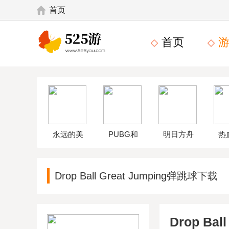
首页
首页
游
永远的美
PUBG和
明日方舟
热
味星球4破
平精英体
wikiapp
中
Drop Ball Great Jumping弹跳球下载
解版
验服
Drop Bal