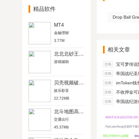
精品软件
Drop Ball 
MT4
金融理财
3.77M
相关文章
北北北砂王者荣耀瑶的欢迎会
游戏辅助
宝可梦传说阿尔宙
攻略
帝国战纪圣坛
攻略
贝壳视频破解版
imToken
攻略
娱乐影音
不收押金可以在家做的
攻略
22.72MB
帝国战纪游戏船
攻略
北斗地图高清卫星地图
狗狗币未来达到100美元吗
交通出行
45.37Mb
PancakeSwap交易所下
BSC代币有什么风险
bi