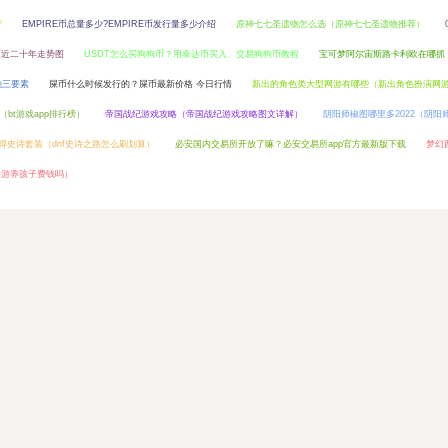
?
EMPIRE币总量多少?EMPIRE币发行量多少介绍
原神七七圣遗物怎么选（原神七七圣遗物推荐）
币近二十年走势图
USDT怎么买狗狗币？用泰达币买入、交易狗狗币教程
宝可梦阿尔宙斯路卡利欧在哪抓
融三要素
屎币什么时候发行的？屎币最新价格 今日行情
新出的角色类大型网游有哪些（新出角色扮演网
（bt游戏app排行榜）
帝国战纪游戏攻略（帝国战纪游戏攻略图文详解）
阴阳师椒图哪里多2022（阴阳
获得史诗套装（dnf史诗之路怎么刷划算）
必安国内交易所开放了嘛？必安交易所app官方最新版下载
梦幻
手游养孩子费钱吗）