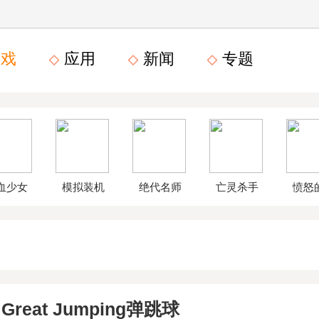
戏
应用
新闻
专题
血少女
模拟装机
绝代名师
亡灵杀手
愤怒
文数字
公司破解
无限曲玉
鸟星
版
版
版
战2破
l Great Jumping弹跳球