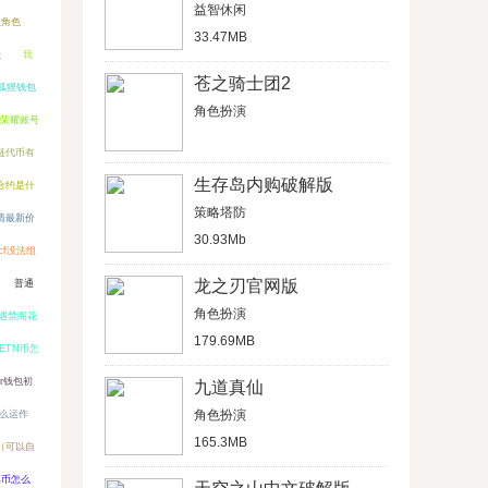
益智休闲
派角色
33.47MB
址
我
苍之骑士团2
小狐狸钱包
角色扮演
荣耀账号
公链代币有
生存岛内购破解版
合约是什
策略塔防
情最新价
30.93Mb
cf没法组
龙之刃官网版
普通
角色扮演
遇禁阁花
179.69MB
ETN币怎
er钱包初
九道真仙
角色扮演
么运作
165.3MB
（可以自
年币怎么