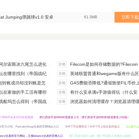
Great Jumping弹跳球v1.0 安卓
立即下载
61.3MB
斯冰六尾怎么进化（宝可梦冰六尾怎么得）
Filecoin是如何存储数据的?Filecoin的价值体现和未来前景分析
攻略
在哪里找到（帝国战纪游戏攻略）
英雄联盟普通和wegame版有什么区别（英雄联盟wegame版和英雄联盟）
攻略
钱包转账成功却没到账是怎么回事?
GAS费能否降低?通缩致使FIL币价上涨,近看1000
攻略
手工活有哪些？四个可以操作的小项目真是可靠
有什么安卓满v手游值得玩（什么安卓手游好玩）
攻略
坞怎么得到（帝国战纪战役攻略）
浏览器如何清理缓存？浏览器清理缓存快捷
攻略
？狗狗币未来2025价格预测
梦幻西游手游69到80需要多少天（梦幻西游手游69到80级需要多少经验）
载与官方介绍，PancakeSwap交易所官网地址入口
SHFT币在哪里买？SHFT币上线交易所盘点
bsc是什
nance交易所官方网站，正规binance交易所官网入口
蜀门手游无双怎么刷（蜀门手游双人坐骑怎么获得）