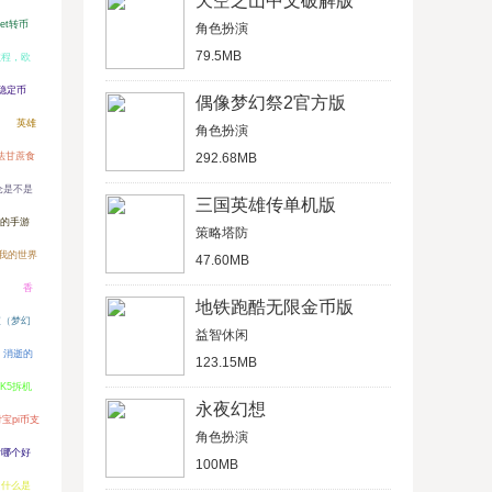
天空之山中文破解版
et转币
角色扮演
79.5MB
教程，欧
稳定币
偶像梦幻祭2官方版
英雄
角色扮演
法甘蔗食
292.68MB
仓是不是
三国英雄传单机版
的手游
策略塔防
我的世界
47.60MB
）
香
地铁跑酷无限金币版
宝（梦幻
益智休闲
消逝的
123.15MB
K5拆机
永夜幻想
宝pi币支
角色扮演
女哪个好
100MB
中什么是