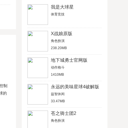
我是大球星
体育竞技
X战娘原版
角色扮演
238.20MB
地下城勇士官网版
动作格斗
1410MB
以控制
永远的美味星球4破解版
球的
益智休闲
33.47MB
苍之骑士团2
角色扮演