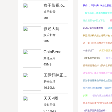
盘子影视ios版
获得（cf周年庆cdk怎么获得
娱乐影音
和平精英三周年蛋糕喷漆怎
MB
意交易所app官方下载
哪
影迷大院
BUSD操作步骤教程
0
娱乐影音
联盟训练模式怎么邀请好友
20M
谱一览（创造与魔法甘蔗食
本金都没了
内置作弊菜
CoinBene满币网
其他应用
（微氪金的网游）
我有
45MB
斧子附魔哪些好（我的世界
港交易所正规平台有哪些？
国际妈咪正规奶粉
西游手游花果山带什么法宝
购物生活
46.19Mb
光芒2怎么扔燃烧瓶（消逝的
实测
创造与魔法金枪鱼
天天P图
付是怎么回事?支付宝pi币
摄影图像
97.57MB
（问道手游风怪怎么样）