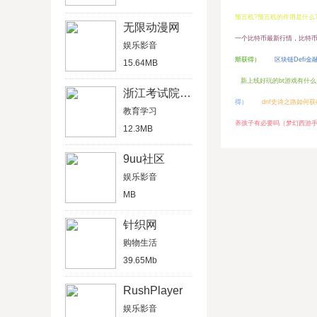
预言机?预言机的作用是什么
无限动漫网
一个比特币最新行情，比特
娱乐影音
斯获得）
区块链Defi金
15.64MB
新上线好玩的bt游戏有什么
浙江考试院官网版
得）
dnf史诗之路如何
教育学习
养孩子有必要吗（梦幻西游
12.3MB
9uu社区
娱乐影音
MB
针织网
购物生活
39.65Mb
RushPlayer
娱乐影音