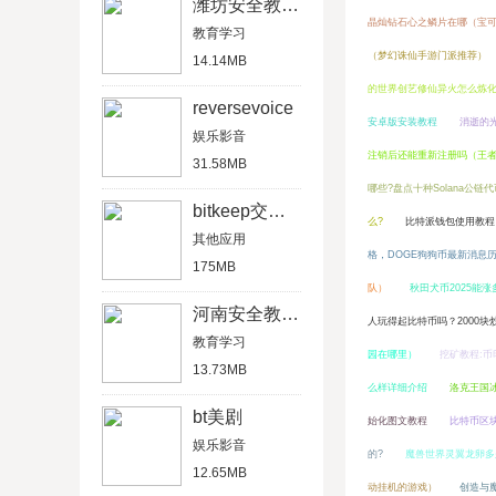
潍坊安全教育平台
晶灿钻石心之鳞片在哪（宝可
教育学习
（梦幻诛仙手游门派推荐）
14.14MB
的世界创艺修仙异火怎么炼
reversevoice
安卓版安装教程
消逝的
娱乐影音
注销后还能重新注册吗（王
31.58MB
哪些?盘点十种Solana公链代
bitkeep交易所官网版
么?
比特派钱包使用教程：如
其他应用
格，DOGE狗狗币最新消息
175MB
队）
秋田犬币2025能
河南安全教育平台
人玩得起比特币吗？2000块
教育学习
园在哪里）
挖矿教程:
13.73MB
么样详细介绍
洛克王国
bt美剧
始化图文教程
比特币区
娱乐影音
的?
魔兽世界灵翼龙卵多
12.65MB
动挂机的游戏）
创造与