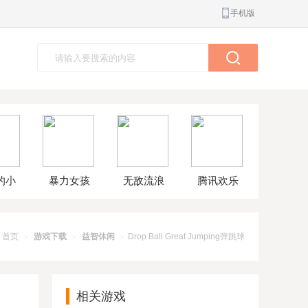
手机版
的小
暴力女孩
无敌流浪
腾讯欢乐
球大
模拟器汉
汉8无敌版
斗地主正
解版
化版
版
首页
游戏下载
益智休闲
Drop Ball Great Jumping弹跳球
>
>
>
相关游戏