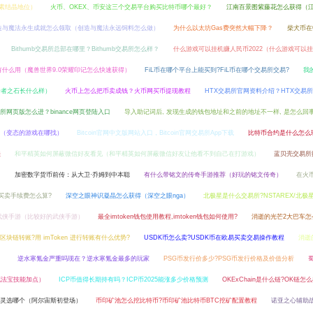
元素结晶地位）
火币、OKEX、币安这三个交易平台购买比特币哪个最好？
江南百景图紫藤花怎么获得（
造与魔法永生成就怎么领取（创造与魔法永远饲料怎么做）
为什么以太坊Gas费突然大幅下降？
柴犬币在
Bithumb交易所总部在哪里？Bithumb交易所怎么样？
什么游戏可以挂机赚人民币2022（什么游戏可以
什么用（魔兽世界9.0荣耀印记怎么快速获得）
FiL币在哪个平台上能买到?FiL币在哪个交易所交易?
我
贤者之石长什么样）
火币上怎么把币卖成钱？火币网买币提现教程
HTX交易所官网资料介绍？HTX交易所
交易所网页版怎么进？binance网页登陆入口
导入助记词后, 发现生成的钱包地址和之前的地址不一样, 是怎么回事
（变态的游戏在哪找）
Bitcoin官网中文版网站入口，Bitcoin官网交易所App下载
比特币合约是什么怎么
法
和平精英如何屏蔽微信好友看见（和平精英如何屏蔽微信好友让他看不到自己在打游戏）
蓝贝壳交易所
名
加密数字货币前传：从大卫·乔姆到中本聪
有什么带铭文的传奇手游推荐（好玩的铭文传奇）
在火
网买卖手续费怎么算?
深空之眼神识凝晶怎么获得（深空之眼nga）
北极星是什么交易所?NSTAREX/北极
武侠手游（比较好的武侠手游）
最全imtoken钱包使用教程,imtoken钱包如何使用?
消逝的光芒2大巴车怎
区块链转账?用 imToken 进行转账有什么优势?
USDK币怎么卖?USDK币在欧易买卖交易操作教程
消逝
）
逆水寒氪金严重吗现在？逆水寒氪金最多的玩家
PSG币发行价多少?PSG币发行价格及价值分析
花法宝技能加点）
ICP币值得长期持有吗？ICP币2025能涨多少价格预测
OKExChain是什么链?OK链怎
灵选哪个（阿尔宙斯初登场）
币印矿池怎么挖比特币?币印矿池比特币BTC挖矿配置教程
诺亚之心辅助