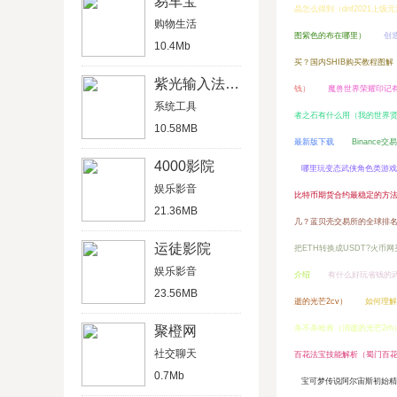
易车宝
晶怎么得到（dnf2021上级
购物生活
图紫色的布在哪里）
创
10.4Mb
买？国内SHIB购买教程图解
紫光输入法官方版
钱）
魔兽世界荣耀印记有
系统工具
者之石有什么用（我的世界
10.58MB
最新版下载
Binance
4000影院
哪里玩变态武侠角色类游戏
娱乐影音
比特币期货合约最稳定的方
21.36MB
几？蓝贝壳交易所的全球排
运徒影院
把ETH转换成USDT?火币
娱乐影音
介绍
有什么好玩省钱的
23.56MB
逝的光芒2cv）
如何理解
聚橙网
杀不杀哈肯（消逝的光芒2rh
社交聊天
百花法宝技能解析（蜀门百
0.7Mb
宝可梦传说阿尔宙斯初始精