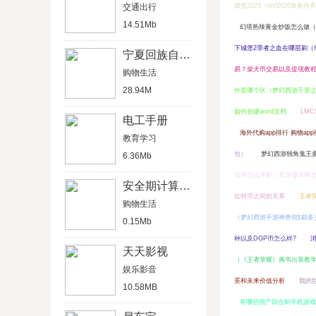
交通出行
哪里2023（dnf2020装备跨
14.51Mb
幻塔热辣黄金炒饭怎么做（
下城堡2罪者之血在哪层刷（
宁夏回族自治区人民医院
易？柴犬币交易以及提现教
购物生活
28.94M
外是哪个区（梦幻西游千里
如何创建word文档
LM
电工手册
海外代购app排行 购物ap
教育学习
包）
梦幻西游独角鬼王
6.36Mb
法环怎么冲刺（艾尔登法环
安全期计算器在线查询
比特币之间的关系
王者
购物生活
（梦幻西游手游神兽6技能多
0.15Mb
种以及DGP币怎么样?
天天影视
（《王者荣耀》典韦出装教
娱乐影音
景和未来价值分析
我的
10.58MB
有哪些国产回合制手机游戏