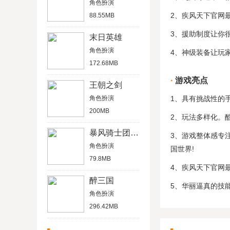
角色扮演
2、疾风天下官网
88.55MB
3、援助制度让你
末日英雄
角色扮演
4、神级装备让玩
172.68MB
游戏亮点
王朝之剑
角色扮演
1、具有挑战性的
200MB
2、玩法多样化。
暴风骑士团全军出击
3、游戏整体感专
角色扮演
国世界!
79.8MB
4、疾风天下官网
醉三国
5、华丽逼真的技
角色扮演
296.42MB