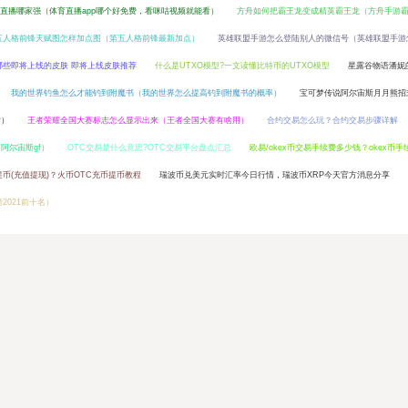
直播哪家强（体育直播app哪个好免费，看咪咕视频就能看）
方舟如何把霸王龙变成精英霸王龙（方舟手游
五人格前锋天赋图怎样加点图（第五人格前锋最新加点）
英雄联盟手游怎么登陆别人的微信号（英雄联盟手游
哪些即将上线的皮肤 即将上线皮肤推荐
什么是UTXO模型?一文读懂比特币的UTXO模型
星露谷物语潘妮
我的世界钓鱼怎么才能钓到附魔书（我的世界怎么提高钓到附魔书的概率）
宝可梦传说阿尔宙斯月月熊招
斯）
王者荣耀全国大赛标志怎么显示出来（王者全国大赛有啥用）
合约交易怎么玩？合约交易步骤详解
阿尔宙斯gf）
OTC交易是什么意思?OTC交易平台盘点汇总
欧易/okex币交易手续费多少钱？okex币
币(充值提现)？火币OTC充币提币教程
瑞波币兑美元实时汇率今日行情，瑞波币XRP今天官方消息分享
2021前十名）