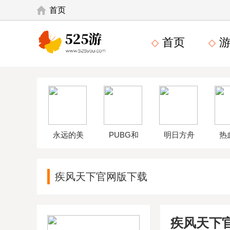
首页
首页
游
永远的美
PUBG和
明日方舟
热
味星球4破
平精英体
wikiapp
中
疾风天下官网版下载
解版
验服
疾风天下