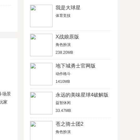
我是大球星
体育竞技
X战娘原版
角色扮演
238.20MB
地下城勇士官网版
动作格斗
1410MB
斗场景
永远的美味星球4破解版
玩家
益智休闲
33.47MB
苍之骑士团2
角色扮演