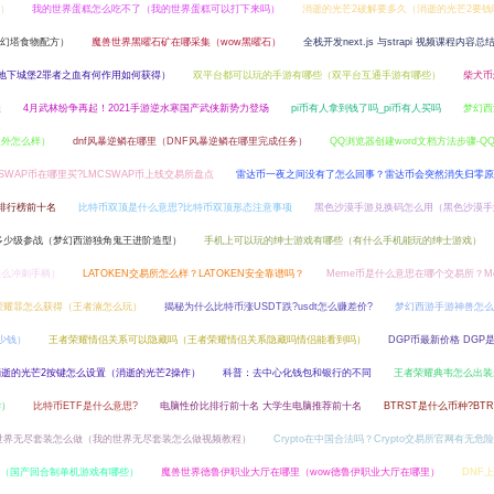
界）
我的世界蛋糕怎么吃不了（我的世界蛋糕可以打下来吗）
消逝的光芒2破解要多久（消逝的光芒2要钱
幻塔食物配方）
魔兽世界黑曜石矿在哪采集（wow黑曜石）
全栈开发next.js 与strapi 视频课程内容总结
地下城堡2罪者之血有何作用如何获得）
双平台都可以玩的手游有哪些（双平台互通手游有哪些）
柴犬币
程
4月武林纷争再起！2021手游逆水寒国产武侠新势力登场
pi币有人拿到钱了吗_pi币有人买吗
梦幻西
之外怎么样）
dnf风暴逆鳞在哪里（DNF风暴逆鳞在哪里完成任务）
QQ浏览器创建word文档方法步骤-Q
CSWAP币在哪里买?LMCSWAP币上线交易所盘点
雷达币一夜之间没有了怎么回事？雷达币会突然消失归零原
p排行榜前十名
比特币双顶是什么意思?比特币双顶形态注意事项
黑色沙漠手游兑换码怎么用（黑色沙漠手
多少级参战（梦幻西游独角鬼王进阶造型）
手机上可以玩的绅士游戏有哪些（有什么手机能玩的绅士游戏）
怎么冲刺手柄）
LATOKEN交易所怎么样？LATOKEN安全靠谱吗？
Meme币是什么意思在哪个交易所？M
荣耀暃怎么获得（王者湳怎么玩）
揭秘为什么比特币涨USDT跌?usdt怎么赚差价?
梦幻西游手游神兽怎么
少钱）
王者荣耀情侣关系可以隐藏吗（王者荣耀情侣关系隐藏吗情侣能看到吗）
DGP币最新价格 DGP
消逝的光芒2按键怎么设置（消逝的光芒2操作）
科普：去中心化钱包和银行的不同
王者荣耀典韦怎么出装
学）
比特币ETF是什么意思?
电脑性价比排行前十名 大学生电脑推荐前十名
BTRST是什么币种?BT
世界无尽套装怎么做（我的世界无尽套装怎么做视频教程）
Crypto在中国合法吗？Crypto交易所官网有无危
（国产回合制单机游戏有哪些）
魔兽世界德鲁伊职业大厅在哪里（wow德鲁伊职业大厅在哪里）
DNF