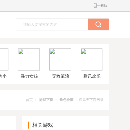
手机版
的小
暴力女孩
无敌流浪
腾讯欢乐
球大
模拟器汉
汉8无敌版
斗地主正
解版
化版
版
首页
游戏下载
角色扮演
疾风天下官网版
>
>
>
相关游戏