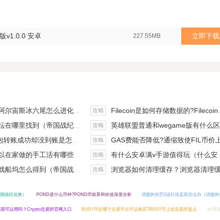
1.0.0 安卓
立即下载
227.55MB
斯冰六尾怎么进化（宝可梦冰六尾怎么得）
Filecoin是如何存储数据的?Filecoin的价值体现和未来前景分析
攻略
在哪里找到（帝国战纪游戏攻略）
英雄联盟普通和wegame版有什么区别（英雄联盟wegame版和英雄联盟）
攻略
钱包转账成功却没到账是怎么回事?
GAS费能否降低?通缩致使FIL币价上涨,近看1000
攻略
手工活有哪些？四个可以操作的小项目真是可靠
有什么安卓满v手游值得玩（什么安卓手游好玩）
攻略
坞怎么得到（帝国战纪战役攻略）
浏览器如何清理缓存？浏览器清理缓存快捷
攻略
国战纪兑换）
POND是什么币种?POND币前景和价值深度分析
消逝的光芒2运行没反应怎么办（消逝的
在中国可以用吗？Crypto交易所官网入口
BUSY币在哪个交易平台可以购买?BUSY币上线交易所盘点
dnf