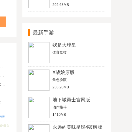
292.68MB
最新手游
我是大球星
体育竞技
X战娘原版
角色扮演
U
238.20MB
地下城勇士官网版
键
动作格斗
1410MB
光芒
装备跨界在
永远的美味星球4破解版