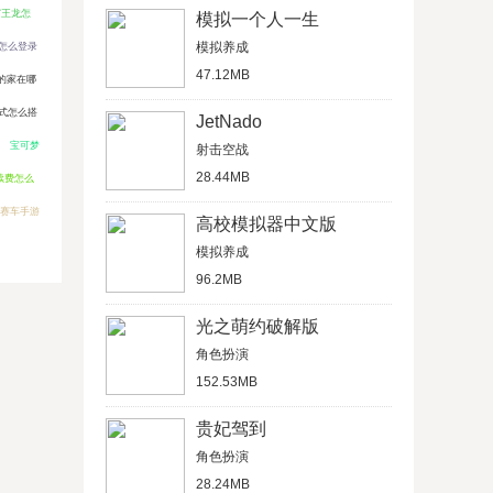
霸王龙怎
模拟一个人一生
模拟养成
怎么登录
47.12MB
的家在哪
式怎么搭
JetNado
宝可梦
射击空战
28.44MB
手续费怎么
赛车手游
高校模拟器中文版
模拟养成
96.2MB
光之萌约破解版
角色扮演
152.53MB
贵妃驾到
角色扮演
28.24MB