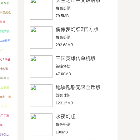
天空之山中文破解版
江南百景
角色扮演
中国怎么
79.5MB
挂机挣
偶像梦幻祭2官方版
的世界贤
角色扮演
app官网
292.68MB
?
三国英雄传单机版
玩？揭秘
策略塔防
排名第
47.60MB
币网如何
地铁跑酷无限金币版
星交易所
益智休闲
么进（消
123.15MB
的光芒2
永夜幻想
蜀门手游
角色扮演
么样
100MB
战斗怎么