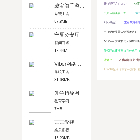
开（诺亚之心pvp）
体育
藏宝阁手游交易平台
系统工具
么变成精英霸王龙）
第
57.8MB
别人微信）
王者荣耀有
里（潘妮星露谷物语攻略）
宁夏公安厅
配（宝可梦究极之月阿尔宙
新闻阅读
18.44M
传说阿尔宙斯幽火有什么用（
计算？
火币网如何充币提
Viber网络电话
TOP10盘点（赛车手游排行榜
系统工具
31.68MB
升学指导网
教育学习
7MB
吉吉影视
娱乐影音
15.23MB