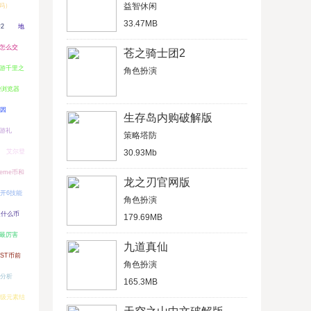
益智休闲
吗）
33.47MB
2
地
怎么交
苍之骑士团2
游千里之
角色扮演
Q浏览器
因
生存岛内购破解版
游礼
策略塔防
艾尔登
30.93Mb
eme币和
龙之刃官网版
开6技能
角色扮演
是什么币
179.69MB
最厉害
九道真仙
RST币前
角色扮演
险分析
165.3MB
上级元素结