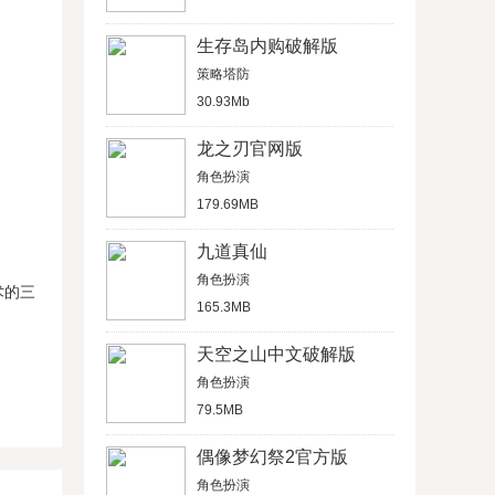
生存岛内购破解版
策略塔防
30.93Mb
龙之刃官网版
角色扮演
179.69MB
九道真仙
角色扮演
术的三
165.3MB
天空之山中文破解版
角色扮演
79.5MB
偶像梦幻祭2官方版
角色扮演