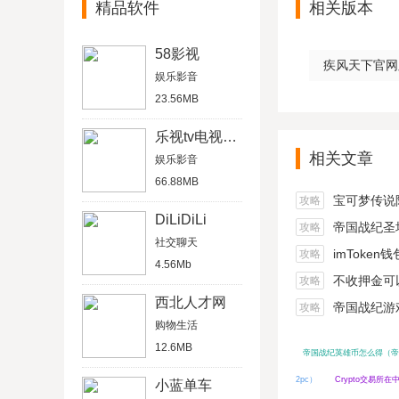
精品软件
相关版本
58影视
疾风天下官网版v
娱乐影音
23.56MB
乐视tv电视破解版
相关文章
娱乐影音
66.88MB
宝可梦传说阿尔宙
攻略
DiLiDiLi
帝国战纪圣坛
攻略
社交聊天
imToken
攻略
4.56Mb
不收押金可以在家做的
攻略
西北人才网
帝国战纪游戏船
攻略
购物生活
12.6MB
帝国战纪英雄币怎么得（帝
2pc）
Crypto交易所
小蓝单车