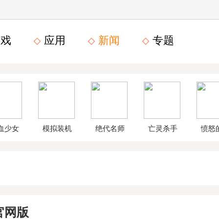
戏
应用
新闻
专题
血少女
模拟装机
绝代名师
亡灵杀手
愤怒
文数字
公司破解
无限曲玉
鸟星
版
版
版
战2破
官网版