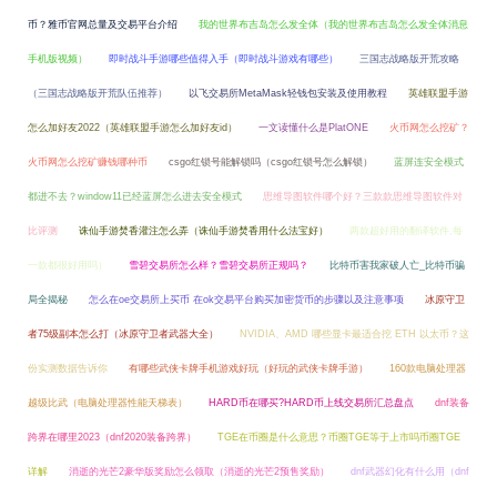
币？雅币官网总量及交易平台介绍
我的世界布吉岛怎么发全体（我的世界布吉岛怎么发全体消息
手机版视频）
即时战斗手游哪些值得入手（即时战斗游戏有哪些）
三国志战略版开荒攻略
（三国志战略版开荒队伍推荐）
以飞交易所MetaMask轻钱包安装及使用教程
英雄联盟手游
怎么加好友2022（英雄联盟手游怎么加好友id）
一文读懂什么是PlatONE
火币网怎么挖矿？
火币网怎么挖矿赚钱哪种币
csgo红锁号能解锁吗（csgo红锁号怎么解锁）
蓝屏连安全模式
都进不去？window11已经蓝屏怎么进去安全模式
思维导图软件哪个好？三款款思维导图软件对
比评测
诛仙手游焚香灌注怎么弄（诛仙手游焚香用什么法宝好）
两款超好用的翻译软件,每
一款都很好用吗）
雪碧交易所怎么样？雪碧交易所正规吗？
比特币害我家破人亡_比特币骗
局全揭秘
怎么在oe交易所上买币 在ok交易平台购买加密货币的步骤以及注意事项
冰原守卫
者75级副本怎么打（冰原守卫者武器大全）
NVIDIA、AMD 哪些显卡最适合挖 ETH 以太币？这
份实测数据告诉你
有哪些武侠卡牌手机游戏好玩（好玩的武侠卡牌手游）
160款电脑处理器
越级比武（电脑处理器性能天梯表）
HARD币在哪买?HARD币上线交易所汇总盘点
dnf装备
跨界在哪里2023（dnf2020装备跨界）
TGE在币圈是什么意思？币圈TGE等于上市吗币圈TGE
详解
消逝的光芒2豪华版奖励怎么领取（消逝的光芒2预售奖励）
dnf武器幻化有什么用（dnf