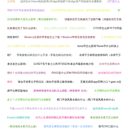
台评测
如何在imToken钱包使用cBridge跨链桥?cBridge资产跨链操作步骤教程
JST是什么
币种?JST币未来前景和价值如何
王者荣耀赛季皮肤会不会返场（赛季皮肤还会返场吗）
炉
石传说费林大使怎么获得（费伍德森林炉石）
消逝的光芒主线做完了还能干嘛（消逝的光芒主线
任务都过完了为什么还有）
妄想山海野生鸡在哪（妄想山海母鸡）
CTO币怎么样?CTO币值
得投资吗?
Binance交易所苹果版怎么下载？Binance苹果安装包安装教程
王者荣耀账号注销
后怎么重新注册（王者荣耀账号注销之后怎么重新注册）
bone币怎么获得?bone币什么时候上
线?
零氪微氪玩家适合什么手游（零氪也能玩的游戏）
冰原守卫者黑龙值得练吗（冰原守卫
者冰龙怎么获得）
1USDT等于多少人民币?2022年泰达币最新价格介绍
比特币交易网站有
哪些？全球最大的比特币交易网站
PAXG是什么币种?PAXG币详细介绍
如何购买比特币操作
教程
诛仙手游青云平民玩法（诛仙手游青云最强攻略）
芝麻交易所app官网入口？gate.io交
易平台网页版地址
原神神里绫华永冻队怎么搭配（神里绫华 永冻）
火币网的合约手续费是
多少？火币网合约交易的技巧全面解析
蜀门手游凤凰令能出什么（蜀门手游凤凰令给什么）
币赢coinw官方网站资料介绍-全球领先安全可靠的加密货币交易平台
如何使用JavaScript和
Express创建区块链
古代人生酒馆闲聊以及拜佛的属性加成详解
泰拉瑞亚永夜刃怎么制作
（泰拉瑞亚永夜刃怎么做）
看风景去哪里旅游最好？策划一次完美旅行
雅币(YAC)是什么