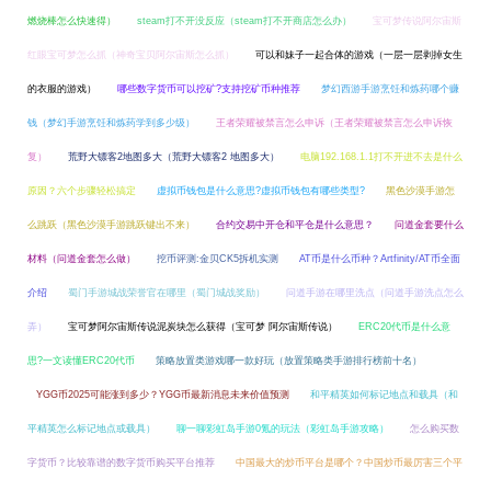
燃烧棒怎么快速得）
steam打不开没反应（steam打不开商店怎么办）
宝可梦传说阿尔宙斯
红眼宝可梦怎么抓（神奇宝贝阿尔宙斯怎么抓）
可以和妹子一起合体的游戏（一层一层剥掉女生
的衣服的游戏）
哪些数字货币可以挖矿?支持挖矿币种推荐
梦幻西游手游烹饪和炼药哪个赚
钱（梦幻手游烹饪和炼药学到多少级）
王者荣耀被禁言怎么申诉（王者荣耀被禁言怎么申诉恢
复）
荒野大镖客2地图多大（荒野大镖客2 地图多大）
电脑192.168.1.1打不开进不去是什么
原因？六个步骤轻松搞定
虚拟币钱包是什么意思?虚拟币钱包有哪些类型?
黑色沙漠手游怎
么跳跃（黑色沙漠手游跳跃键出不来）
合约交易中开仓和平仓是什么意思？
问道金套要什么
材料（问道金套怎么做）
挖币评测:金贝CK5拆机实测
AT币是什么币种？Artfinity/AT币全面
介绍
蜀门手游城战荣誉官在哪里（蜀门城战奖励）
问道手游在哪里洗点（问道手游洗点怎么
弄）
宝可梦阿尔宙斯传说泥炭块怎么获得（宝可梦 阿尔宙斯传说）
ERC20代币是什么意
思?一文读懂ERC20代币
策略放置类游戏哪一款好玩（放置策略类手游排行榜前十名）
YGG币2025可能涨到多少？YGG币最新消息未来价值预测
和平精英如何标记地点和载具（和
平精英怎么标记地点或载具）
聊一聊彩虹岛手游0氪的玩法（彩虹岛手游攻略）
怎么购买数
字货币？比较靠谱的数字货币购买平台推荐
中国最大的炒币平台是哪个？中国炒币最厉害三个平