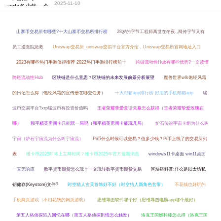
2025-11-10
山寨币交易所有哪些?十大山寨币交易所排行榜
28岁的字节工程师离世在冬夜.,网传字节又有
员工送医院急救
Uniswap交易所_uniswap交易平台官方介绍，Uniswap交易所官网地址入口
2023有哪些热门手游值得推荐 2022热门手游排行榜前十
跨链流动性Hub有哪些优势?一文读懂
跨链流动性Hub
区块链是什么意思？区块链的未来发展前景分析展望
魔兽世界wlk饱经风霜
的日记怎么得（饱经风霜的宣传册在哪交任务）
十大邮箱app排行榜 好用的手机邮箱app
瑞
波币交易平台?xrp瑞波币有投资价值吗
王者荣耀挚爱童话天幕怎么获得（王者荣耀挚爱玫瑰在
哪）
和平精英房间卡只能玩一局吗（和平精英房间卡能玩几局）
炉石传说宇宙卡组为什么叫
宇宙（炉石宇宙流为什么叫宇宙流）
Pi币什么时候可以交易？值多少钱？Pi币上线了的交易所列
表
维卡币2025即将上主网时间？维卡币2025年官方最新消息
windows11卡桌面 win11桌面
一直无响应
数字货币期货怎么玩？一文玩转数字货币期货交易
区块链科普:什么是以太坊私
钥储存(Keystore)文件?
时空猎人玄天首饰好不好（时空猎人新角色玄帝）
不花钱也好玩的
手机网页游戏（不用花钱的网页游戏）
思维导图软件哪个好（思维导图电脑app哪个最好）
第五人格侦探陷入回忆在哪（第五人格侦探剧情怎么触发）
洛克王国燃料棒怎么得（洛克王国