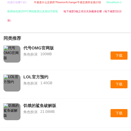
武器幻化哪个好）
牛盾是什么交易所?NewtonXchange/牛盾交易所全面介绍
MetaMask小
狐狸钱包测试RPC网络配置以及测试币获取
地下城堡3魂之诗沃夫加藏身在哪（地下城堡3沃尔
加）
同类推荐
代号OMG官网版
100MB
角色扮演
下载
LOL官方预约
1.40GB
角色扮演
下载
饥饿的鲨鱼破解版
21.08MB
角色扮演
下载