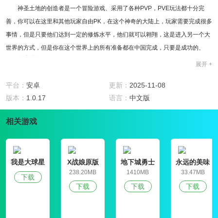
神圣土地的创造者是一个冒险游戏、采用了各种PVP，PVE玩法都十分完
善，你可以在这里和其他玩家自由PK，在这个神奇的大陆上，玩家需要完成很多
事情，但是只要他们达到一定的修炼水平，他们就可以翱翔，这是进入另一个大
世界的方式，但是你在这个世界上的所有准备都在中国完成，只要是成功的、
游戏特色
展开 +
1、玩家在游戏中扮演的角色由他自己决定、这个选择没有限制、
2、各种战斗模式都非常精彩，不同场景中的效果也不尽相同、
平台：
安卓
更新：
2025-11-08
3、这里战斗没有时间限制、它完全由玩家自己的时间决定、
版本：
1.0.17
语言：
中文版
游戏亮点
1、每个角色的形象都很精致，玩家在玩的时候会有视觉享受、
相关游戏
2、职业是根据玩家选择的角色来决定的，但是不同的职业会有不同的技能
表现、
3、宠物在游戏中扮演各种角色，无论是坐骑还是战斗伙伴、
我是大球星
X战娘原版
地下城勇士
永远的美味
精选评测
官网版
星球4破解版
238.20MB
1410MB
33.47MB
下载
1、有些活动非常有趣、虽然它们不是战斗，但也令人兴奋、
下载
下载
下载
2、在发布之初，人们赠送了各种各样的礼物，这很酷、
3、玩耍是一种相对简单的方式，学习也非常容易、