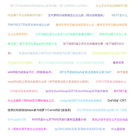
蜀门手游肉盾型武尊技能加点推荐详解（蜀门武尊用什么武器好）
什么平台可以买狗狗币?国
内去哪个平台买狗狗币可靠?
宝可梦阿尔宙斯眷恋云怎么抓（阿尔宙斯固执）
NEST是什么
币种?NEST币前景未来价值怎么样
魔兽世界怀旧服达纳苏斯怎么去（魔兽世界怀旧服达纳苏斯
怎么去西部荒野）
元宇宙概念是什么意思?元宇宙要具备哪些属性?
狗狗币在哪个平台上买
最正规？ 数字货币交易app排行榜前十名
地下城堡3魂之诗沃夫加藏身在哪（地下城堡3沃尔
加）
欧易合约最低多少钱可以玩?欧易合约交易门槛全面介绍
比特币永续合约怎么玩?比特
币永续合约玩法规则
有什么手机好玩的页游福利版（什么手机软件能玩页游）
魔兽世界
wlk80级为啥炼金不行（80级炼金术）
挖FIL币是购买ipfs矿机还是购买云算力好?
和平精英
ump45治愈之星淘汰效果怎么得（和平精英治愈之星皮肤怎么获得）
DNF105装备还能融合么
（105版本装备能继承吗）
如何在SushiSwap买币?在SushiSwap买币操作教程
BITGET是
什么交易所？BitGet官方网站地址入口
Ledger钱包BTG比特黄金收发教程
DeFi挖矿-CRT:
使用比特派钱包bitpie参与胡萝卜Carrot挖矿(波场系)
2022带有Mv的电视唱歌app哪个好？唱歌
软件app排行榜
XVG币是什么币?XVG币发行量和流通量介绍
黑色沙漠手游怎么开启自动战
斗（黑色沙漠手游怎么自动任务）
金贝KD2拆机实测:家用静音炫彩KDA矿机
什么是区块