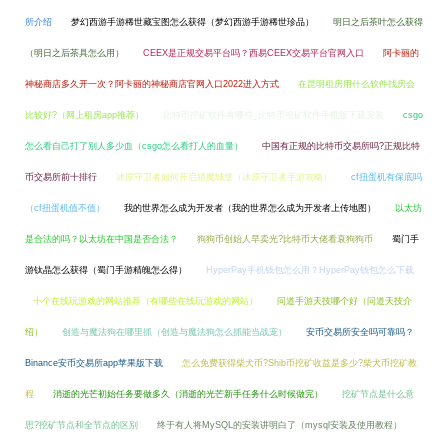
所介绍
梦幻西游手游稀世藏宝图怎么获得（梦幻西游手游稀世珍品）
明日之后茶叶怎么获得
（明日之后茶具怎么用）
CEEX是正规交易平台吗？西易CEEX交易平台官网入口
阿卡丽的
神秘商店多久开一次？阿卡丽的神秘商店官网入口2022进入方式
在昆明租房用什么软件找房会
比较好?（网上租房app推荐）
比特币挖矿软件有哪些_比特币挖矿软件手机版下载安装
csgo
怎么看自己打了别人多少血（csgo怎么看打人的血量）
中国有正规的比特币交易所吗?正规比特
币交易所前十排行
冰原守卫者如何开启猎魔城堡（冰原守卫者手游攻略）
cf扭蛋机有保底吗
（cf扭蛋机值不值）
我的世界怎么成为开发者（我的世界怎么成为开发者上传地图）
以太坊
是合法的吗？以太坊在中国是否合法？
狗狗币创始人早卖光?比特币大佬看衰狗狗币
蜀门手
游钛晶怎么获得（蜀门手游精魄怎么得）
HyperPay手机钱包怎么用？HyperPay钱包怎么下载
十个在线玩游戏的网站推荐（有哪些在线玩游戏的网站）
问道手游天技哪个好（问道天技介
绍）
创造与魔法狗在哪里抓（创造与魔法狗怎么抓能当战宠）
安币交易所安全吗可靠吗？
Binance安币交易所app苹果版下载
怎么免费获得柴犬币?Shib币挖矿收益是多少?柴犬币挖矿教
程
消逝的光芒初始任务要做多久（消逝的光芒新手任务什么时候做完）
挖矿节点是什么意
思?挖矿节点和全节点的区别
终于有人将MySQL的安装讲明白了（mysql安装及使用教程）