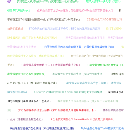
链?
英雄联盟人机经验都一样吗（英雄联盟人机有经验吗）
荒野大镖客2一共几章（荒野大
镖客2可以啪的npc）
亿欧交易所官方版App评测，亿欧|易欧|OKEx交易所官网登录入口
和
平精英累计7小时限制规则是什么（和平精英超过7小时等多久）
C98是什么币种?C98币潜力和
前景深度分析
BTC合约如何套利怎么玩才不会亏？BTC合约无风险套利原理
蜀门手游哪个
职业最厉害（蜀门手游七大职业后期可玩性）
王者荣耀怎么设置微信好友不可见（王者荣耀怎么
设置微信好友不可见状态）
内置作弊菜单的游戏盒在哪下载（内置作弊菜单破解版下载）
我
的世界南瓜种子怎么获得（我的世界南瓜种在哪）
有什么开局送永久满vip的游戏（开局送vip的
手游）
王者荣耀真爱令牌是什么（王者荣耀真爱魔法皮肤）
王者荣耀微信授权怎么更改（王
者荣耀微信授权怎么更改微信号）
有没有无限元宝挂机手游（无限元宝的手游）
只狼跨越死
斗之后获得什么（只狼 影逝二度跨越死斗）
王者荣耀全国大赛荣誉选手怎么获得（王者荣耀全
国大赛冠军奖杯）
Kishu币2025年会涨100倍？Kishu币最新消息前景价格预测
泰拉瑞亚永夜
刃怎么制作（泰拉瑞亚永夜刃怎么做）
有没有非人民币手游值得玩（非人民币玩家的手机网
游）
梦幻西游炼兽真经怎么获得（梦幻西游炼兽真经使用效果详细分析）
魔兽世界奥金锭有
什么用（怀旧服奥金锭怎么做）
ck全名英文叫什么?charles&keith 不仅仅是只卖内裤哦、
泰拉瑞亚恶魔镰刀怎么获得（泰拉瑞亚恶魔镰刀怎么用）
Bybit是什么平台?Bybit数字货币交易