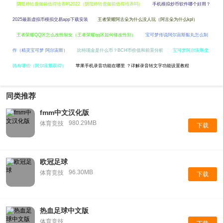
阴阳师铃鹿御前值得培养吗2022（阴阳师铃鹿御前值得培养吗）
手机模拟炒币软件哪个好用？
2025最新虚拟币模拟交易app下载安装
王者荣耀阿古朵为什么没人玩（阿古朵为什么kpl）
王者荣耀QQ区怎么改性别女（王者荣耀qq区如何修改性别）
宝可梦传说阿尔宙斯黏丸怎么制
作（精灵宝可梦 阿尔宙斯）
比特现金是什么币？BCH币价值和前景分析
宝可梦阿尔宙斯坐
骑有哪些（阿尔宙斯获得）
苹果手机录音功能在哪里 ？详解录音转文字功能设置教程
同类推荐
fmm中文汉化版
980.29MB
体育竞技
下载
欧冠足球
96.30MB
体育竞技
下载
热血足球中文版
体育竞技