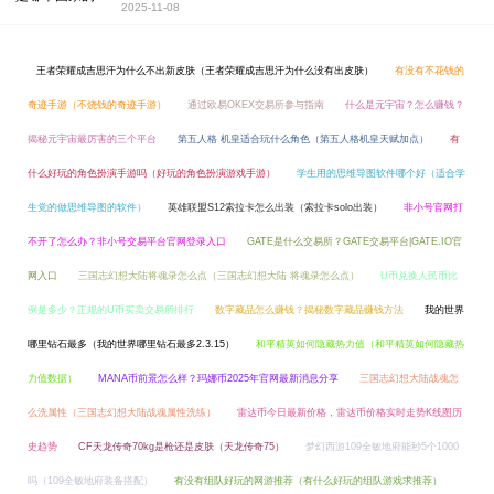
2025-11-08
王者荣耀成吉思汗为什么不出新皮肤（王者荣耀成吉思汗为什么没有出皮肤）
有没有不花钱的
奇迹手游（不烧钱的奇迹手游）
通过欧易OKEX交易所参与指南
什么是元宇宙？怎么赚钱？
揭秘元宇宙最厉害的三个平台
第五人格 机皇适合玩什么角色（第五人格机皇天赋加点）
有
什么好玩的角色扮演手游吗（好玩的角色扮演游戏手游）
学生用的思维导图软件哪个好（适合学
生党的做思维导图的软件）
英雄联盟S12索拉卡怎么出装（索拉卡solo出装）
非小号官网打
不开了怎么办？非小号交易平台官网登录入口
GATE是什么交易所？GATE交易平台|GATE.IO官
网入口
三国志幻想大陆将魂录怎么点（三国志幻想大陆 将魂录怎么点）
U币兑换人民币比
例是多少？正规的U币买卖交易所排行
数字藏品怎么赚钱？揭秘数字藏品赚钱方法
我的世界
哪里钻石最多（我的世界哪里钻石最多2.3.15）
和平精英如何隐藏热力值（和平精英如何隐藏热
力值数据）
MANA币前景怎么样？玛娜币2025年官网最新消息分享
三国志幻想大陆战魂怎
么洗属性（三国志幻想大陆战魂属性洗练）
雷达币今日最新价格，雷达币价格实时走势K线图历
史趋势
CF天龙传奇70kg是枪还是皮肤（天龙传奇75）
梦幻西游109全敏地府能秒5个1000
吗（109全敏地府装备搭配）
有没有组队好玩的网游推荐（有什么好玩的组队游戏求推荐）