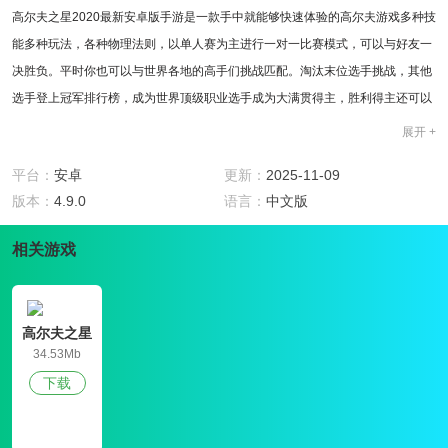
高尔夫之星2020最新安卓版手游是一款手中就能够快速体验的高尔夫游戏多种技
能多种玩法，各种物理法则，以单人赛为主进行一对一比赛模式，可以与好友一
决胜负。平时你也可以与世界各地的高手们挑战匹配。淘汰末位选手挑战，其他
选手登上冠军排行榜，成为世界顶级职业选手成为大满贯得主，胜利得主还可以
获得丰厚的奖金赠送。
展开 +
游戏特色
1. 现实中职业选手曲棍秋击打的技术。
平台：
安卓
更新：
2025-11-09
2. 可以体验二进行一对一的比赛模式，与世界各地选手一决胜负。
版本：
4.9.0
语言：
中文版
3. 现实中的地形高低，湿度等主力都可以在游戏中体验到。
相关游戏
4. 胜利者可获得世界级大满贯选手，并且有丰厚的奖金。
软件亮点
1. 完美清晰度与技巧性打球相结合。
2. 完美清晰度与技巧性打球相结合。
高尔夫之星
3. 无论在世界哪个地方都可以邀请朋友一起比赛。
34.53Mb
4. 每周一进行新一轮比赛，胜利得奖者也可以获得丰厚奖金。
下载
软件点评
这是一款在早上就可以体验真实高尔夫乐趣，具备高级物理，引进无论何时何
地，都可以在与世界各级选手进行的游戏体验。模仿现实中，地形高的温度湿